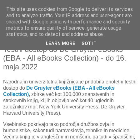
This site uses cookies from Google to deliver its services
and to analyze traffic. Your IP address and user-agent are
shared with Google along with performance and security
metrics to ensure quality of service, generate usage
▼
statistics, and to detect and address abuse.
LEARN MORE
GOT IT
četrtek, 27. maj 2021
Testni dostop do De Gruyter eBooks
(EBA - All eBooks Collection) - do 16.
maja 2022
Narodna in univerzitetna knjižnica je
pridobila enoletni testni
dostop do
De Gruyter eBooks (EBA - All eBooks
Collection)
,
zbirke več kot 100.000 znanstvenih in
strokovnih knjig, ki jih objavlja več kot 40 uglednih
založnikov (npr. New York University Press, De Gruyter,
Harvard University Press).
Vsebinsko pokrivajo tako področja družboslovja in
humanistike, kakor tudi naravoslovja, tehnike in medicine.
Večina knjig je v angleščini in nemščini, pa tudi v španščini,