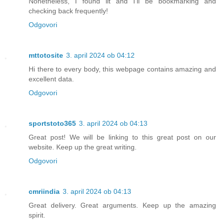
Nonetheless, I found iit and I’ll be bookmarking and
checking back frequently!
Odgovori
mttotosite
3. april 2024 ob 04:12
Hi there to every body, this webpage contains amazing and
excellent data.
Odgovori
sportstoto365
3. april 2024 ob 04:13
Great post! We will be linking to this great post on our
website. Keep up the great writing.
Odgovori
cmriindia
3. april 2024 ob 04:13
Great delivery. Great arguments. Keep up the amazing
spirit.