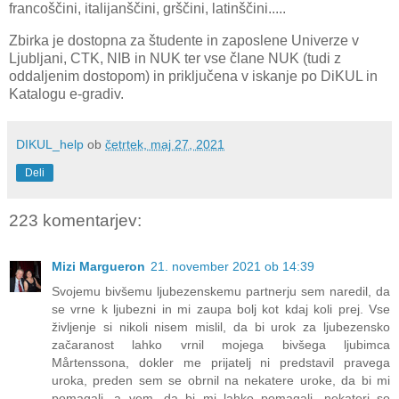
francoščini, italijanščini, grščini, latinščini.....
Zbirka je dostopna
za študente in zaposlene
Univerze v
Ljubljani, CTK, NIB in NUK ter vse člane NUK (tudi z
oddaljenim dostopom) in priključena v iskanje po DiKUL in
Katalogu e-gradiv.
DIKUL_help
ob
četrtek, maj 27, 2021
Deli
223 komentarjev:
Mizi Margueron
21. november 2021 ob 14:39
Svojemu bivšemu ljubezenskemu partnerju sem naredil, da
se vrne k ljubezni in mi zaupa bolj kot kdaj koli prej. Vse
življenje si nikoli nisem mislil, da bi urok za ljubezensko
začaranost lahko vrnil mojega bivšega ljubimca
Mårtenssona, dokler me prijatelj ni predstavil pravega
uroka, preden sem se obrnil na nekatere uroke, da bi mi
pomagali, a vem, da bi mi lahko pomagali, nekateri so