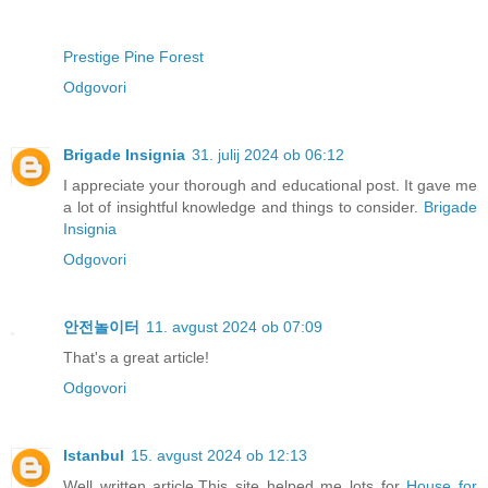
Prestige Pine Forest
Odgovori
Brigade Insignia
31. julij 2024 ob 06:12
I appreciate your thorough and educational post. It gave me
a lot of insightful knowledge and things to consider.
Brigade
Insignia
Odgovori
안전놀이터
11. avgust 2024 ob 07:09
That's a great article!
Odgovori
Istanbul
15. avgust 2024 ob 12:13
Well written article.This site helped me lots for
House for