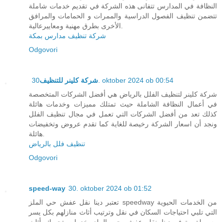
النظافة في المدارس تتفانى هذه الشركة في تقديم خدمات شاملة
تتضمن تنظيف الفصول الدراسية والممرات و الحمامات والمرافق
الأخرى بطرق مهنية ومعاييرعالية.
شركة تنظيف مدارس بمكة
Odgovori
شركة كلينر للتنظيف
30. oktober 2024 ob 00:54
شركة كلينر لتنظيف الفلل بالرياض هي أفضل الشركات المتخصصة
في أعمال النظافة الشاملة حيث تمتلك مميزات وخدمات هائلة
كذلك تعد من أفضل الشركات التي تعمل في مجال تنظيف الفلل
ونجد أن اسعار الشركة رخيصة للغاية كما تقدم عروض وتخفيضات
هائلة.
تنظيف فلل بالرياض
Odgovori
speed-way
30. oktober 2024 ob 01:52
تعتبر دينا نقل عفش حي الملز speedway من الخدمات الحيوية
التي تلبي احتياجات السكان في نقل وترتيب أثاث منازلهم بكل يسر
وسهولة وتوفر دينا نقل عفش حي الملز خدمات تحريك أثاث