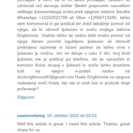
zahtevali več denarja, dokler Sledim preprostim navodilom
velikega ljubezenskega uroka prek njegove osebne številke
WhatsApp +12162022709 ali Viber +12066713285, lahko
sem komuniciral in ga poklical ter dobil takojšnjo pomoč od
njega, da bi obnovil ljubezen in srečo mojega zakona
Drigbinovia. Vsakdo lahko še vedno dobi enako pomoč od
njega danes povrniti izgubljeno ljubezen ali obnoviti
prekinjeno razmerje in ločeni partner se lahko vrne v
ljubezen je možno, ker mi deluje v roku 3 dni, moj bivši
ljubimec me je poklical po telefonu, da se opravičim in
trenutno živiva skupaj v ljubezni in sreče lahko dosežete
tudi na njegov e-poštni naslov na
doctorigbinovia93@gmail.com Hvala Drigbinovia za njegove
nadarjene moči hvala, ker ste si vzeli čas in prebrali moje
pričevanje?
Odgovori
casinositetop
18. oktober 2022 ob 03:52
Well this article is great. I need this article. Thanks. great
share for us