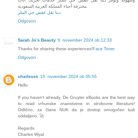
محترفة أحياء المملكة العربية السعودية.
دينا نقل عفش حي الملز
Odgovori
Sarah Jo’s Beauty
9. november 2024 ob 12:33
Thanks for sharing these experiences!
Face Toner
Odgovori
charlesss
19. november 2024 ob 05:55
Hello
If you haven't already, De Gruyter eBooks are the best way
to read vrhunske znanstvene in strokovne literature!
Odlično, za člane NUK da je dostop omogočen tudi
oddaljeno. 🚀
Regards
Charles Wyat