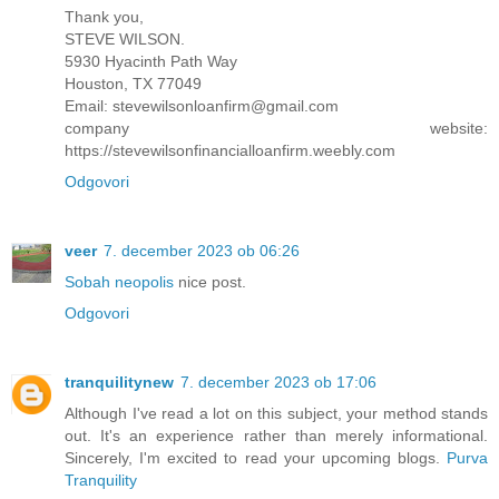
Thank you,
STEVE WILSON.
5930 Hyacinth Path Way
Houston, TX 77049
Email: stevewilsonloanfirm@gmail.com
company website:
https://stevewilsonfinancialloanfirm.weebly.com
Odgovori
veer
7. december 2023 ob 06:26
Sobah neopolis
nice post.
Odgovori
tranquilitynew
7. december 2023 ob 17:06
Although I've read a lot on this subject, your method stands
out. It's an experience rather than merely informational.
Sincerely, I'm excited to read your upcoming blogs.
Purva
Tranquility