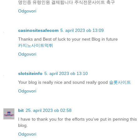
명인증 유령인원 결제됩니다 주식전문사이트 축구
Odgovori
casinositesafecom
5. april 2023 ob 13:09
Thanks and Best of luck to your next Blog in future
카지노사이트먹튀
Odgovori
slotsiteinfo
5. april 2023 ob 13:10
Your blog is really nice and sound really good
슬롯사이트
Odgovori
bit
25. april 2023 ob 02:58
I have to thank you for the efforts you’ve put in penning this
blog.
Odgovori