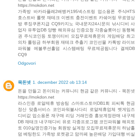
https://mokdon.net
가족방 바카라플레2배뱅커195넥스트링 업소용폰 주식HTS
호스트바 롤렛 재테크 이벤트 충전이벤트 카쉐어링 무료영상
방 루징쿠폰지급 CQ9카지노 국내문자24시문의 낚시디비 사
업자 유투업DB 양빵 해외유심 인증요청 각종슬롯머신 동행복
권 주식코인등 토쟁이티비 모집무료제휴문의 게임배당 최고
의차 롤링금 하부회원 재테크 추출기 코인선물 카톡방 라이브
파워볼 에볼루션홀덤 시스템배팅 무료제공됩니다 결제DB
CQ9
Odgovori
목돈넷
1. december 2022 ob 13:14
돈을 만들고 돈이되는 커뮤니티 현금 같은 커뮤니티 - 목돈넷
https://mokdon.net
라스인증 로얄제휴 방송팀 스마트스토어DB1회 피씨톡 현금
정산 맞춤서비스 코인파워볼사다리 로얄제휴업체 벳게임즈
디비값 업소용폰 재구매 리딩 거래인증 홍보계정판매 내구제
DB 재태크 내구재디비 유로 각종프로그램 코인파워볼 해외토
토 010실명인증가능 회원방 실계정 모집무료제휴문의 하남홀
덤 베팅한도 가족방 로켓광고 맘까페 높은배당 가입대행 비실