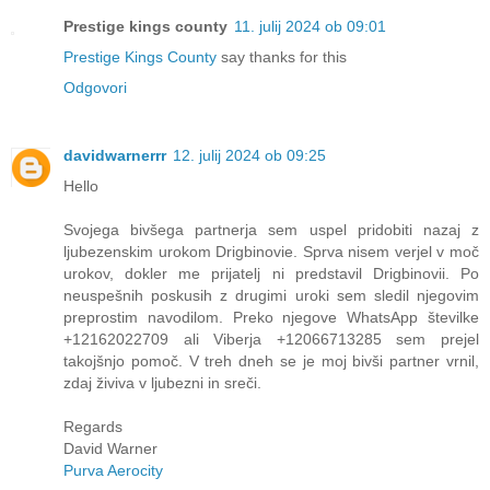
Prestige kings county
11. julij 2024 ob 09:01
Prestige Kings County
say thanks for this
Odgovori
davidwarnerrr
12. julij 2024 ob 09:25
Hello
Svojega bivšega partnerja sem uspel pridobiti nazaj z
ljubezenskim urokom Drigbinovie. Sprva nisem verjel v moč
urokov, dokler me prijatelj ni predstavil Drigbinovii. Po
neuspešnih poskusih z drugimi uroki sem sledil njegovim
preprostim navodilom. Preko njegove WhatsApp številke
+12162022709 ali Viberja +12066713285 sem prejel
takojšnjo pomoč. V treh dneh se je moj bivši partner vrnil,
zdaj živiva v ljubezni in sreči.
Regards
David Warner
Purva Aerocity