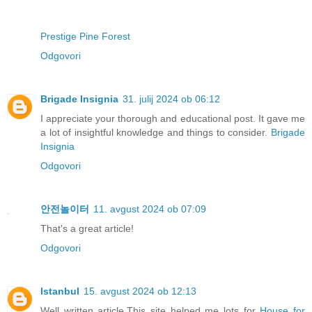
Prestige Pine Forest
Odgovori
Brigade Insignia
31. julij 2024 ob 06:12
I appreciate your thorough and educational post. It gave me
a lot of insightful knowledge and things to consider.
Brigade
Insignia
Odgovori
안전놀이터
11. avgust 2024 ob 07:09
That's a great article!
Odgovori
Istanbul
15. avgust 2024 ob 12:13
Well written article.This site helped me lots for
House for