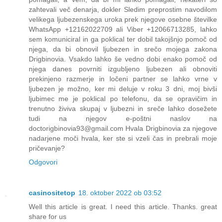
zahtevali več denarja, dokler Sledim preprostim navodilom
velikega ljubezenskega uroka prek njegove osebne številke
WhatsApp +12162022709 ali Viber +12066713285, lahko
sem komuniciral in ga poklical ter dobil takojšnjo pomoč od
njega, da bi obnovil ljubezen in srečo mojega zakona
Drigbinovia. Vsakdo lahko še vedno dobi enako pomoč od
njega danes povrniti izgubljeno ljubezen ali obnoviti
prekinjeno razmerje in ločeni partner se lahko vrne v
ljubezen je možno, ker mi deluje v roku 3 dni, moj bivši
ljubimec me je poklical po telefonu, da se opravičim in
trenutno živiva skupaj v ljubezni in sreče lahko dosežete
tudi na njegov e-poštni naslov na
doctorigbinovia93@gmail.com Hvala Drigbinovia za njegove
nadarjene moči hvala, ker ste si vzeli čas in prebrali moje
pričevanje?
Odgovori
casinositetop
18. oktober 2022 ob 03:52
Well this article is great. I need this article. Thanks. great
share for us