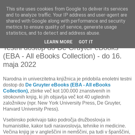
This site uses cookies from Google to deliver its services
and to analyze traffic. Your IP address and user-agent are
shared with Google along with performance and security
metrics to ensure quality of service, generate usage
▼
statistics, and to detect and address abuse.
LEARN MORE
GOT IT
četrtek, 27. maj 2021
Testni dostop do De Gruyter eBooks
(EBA - All eBooks Collection) - do 16.
maja 2022
Narodna in univerzitetna knjižnica je
pridobila enoletni testni
dostop do
De Gruyter eBooks (EBA - All eBooks
Collection)
,
zbirke več kot 100.000 znanstvenih in
strokovnih knjig, ki jih objavlja več kot 40 uglednih
založnikov (npr. New York University Press, De Gruyter,
Harvard University Press).
Vsebinsko pokrivajo tako področja družboslovja in
humanistike, kakor tudi naravoslovja, tehnike in medicine.
Večina knjig je v angleščini in nemščini, pa tudi v španščini,