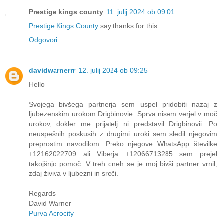
Prestige kings county
11. julij 2024 ob 09:01
Prestige Kings County
say thanks for this
Odgovori
davidwarnerrr
12. julij 2024 ob 09:25
Hello
Svojega bivšega partnerja sem uspel pridobiti nazaj z
ljubezenskim urokom Drigbinovie. Sprva nisem verjel v moč
urokov, dokler me prijatelj ni predstavil Drigbinovii. Po
neuspešnih poskusih z drugimi uroki sem sledil njegovim
preprostim navodilom. Preko njegove WhatsApp številke
+12162022709 ali Viberja +12066713285 sem prejel
takojšnjo pomoč. V treh dneh se je moj bivši partner vrnil,
zdaj živiva v ljubezni in sreči.
Regards
David Warner
Purva Aerocity