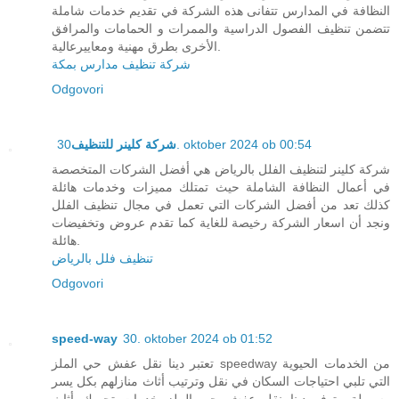
النظافة في المدارس تتفانى هذه الشركة في تقديم خدمات شاملة
تتضمن تنظيف الفصول الدراسية والممرات و الحمامات والمرافق
الأخرى بطرق مهنية ومعاييرعالية.
شركة تنظيف مدارس بمكة
Odgovori
شركة كلينر للتنظيف
30. oktober 2024 ob 00:54
شركة كلينر لتنظيف الفلل بالرياض هي أفضل الشركات المتخصصة
في أعمال النظافة الشاملة حيث تمتلك مميزات وخدمات هائلة
كذلك تعد من أفضل الشركات التي تعمل في مجال تنظيف الفلل
ونجد أن اسعار الشركة رخيصة للغاية كما تقدم عروض وتخفيضات
هائلة.
تنظيف فلل بالرياض
Odgovori
speed-way
30. oktober 2024 ob 01:52
تعتبر دينا نقل عفش حي الملز speedway من الخدمات الحيوية
التي تلبي احتياجات السكان في نقل وترتيب أثاث منازلهم بكل يسر
وسهولة وتوفر دينا نقل عفش حي الملز خدمات تحريك أثاث