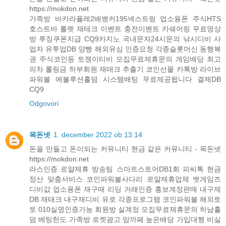
https://mokdon.net
가족방 바카라플레2배뱅커195넥스트링 업소용폰 주식HTS
호스트바 롤렛 재테크 이벤트 충전이벤트 카쉐어링 무료영상
방 루징쿠폰지급 CQ9카지노 국내문자24시문의 낚시디비 사
업자 유투업DB 양빵 해외유심 인증요청 각종슬롯머신 동행복
권 주식코인등 토쟁이티비 모집무료제휴문의 게임배당 최고
의차 롤링금 하부회원 재테크 추출기 코인선물 카톡방 라이브
파워볼 에볼루션홀덤 시스템배팅 무료제공됩니다 결제DB
CQ9
Odgovori
목돈넷
1. december 2022 ob 13:14
돈을 만들고 돈이되는 커뮤니티 현금 같은 커뮤니티 - 목돈넷
https://mokdon.net
라스인증 로얄제휴 방송팀 스마트스토어DB1회 피씨톡 현금
정산 맞춤서비스 코인파워볼사다리 로얄제휴업체 벳게임즈
디비값 업소용폰 재구매 리딩 거래인증 홍보계정판매 내구제
DB 재태크 내구재디비 유로 각종프로그램 코인파워볼 해외토
토 010실명인증가능 회원방 실계정 모집무료제휴문의 하남홀
덤 베팅한도 가족방 로켓광고 맘까페 높은배당 가입대행 비실