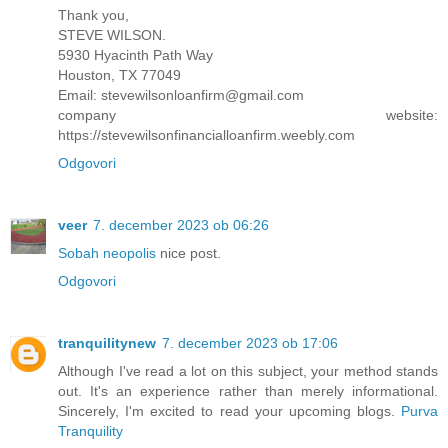
Thank you,
STEVE WILSON.
5930 Hyacinth Path Way
Houston, TX 77049
Email: stevewilsonloanfirm@gmail.com
company website:
https://stevewilsonfinancialloanfirm.weebly.com
Odgovori
veer
7. december 2023 ob 06:26
Sobah neopolis
nice post.
Odgovori
tranquilitynew
7. december 2023 ob 17:06
Although I've read a lot on this subject, your method stands
out. It's an experience rather than merely informational.
Sincerely, I'm excited to read your upcoming blogs.
Purva
Tranquility