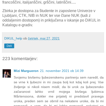
francoščini, italijanščini, grščini, latinščini.....
Zbirka je dostopna
za študente in zaposlene
Univerze v
Ljubljani, CTK, NIB in NUK ter vse člane NUK (tudi z
oddaljenim dostopom) in priključena v iskanje po DiKUL in
Katalogu e-gradiv.
DIKUL_help
ob
četrtek, maj 27, 2021
Deli
223 komentarjev:
Mizi Margueron
21. november 2021 ob 14:39
Svojemu bivšemu ljubezenskemu partnerju sem naredil, da
se vrne k ljubezni in mi zaupa bolj kot kdaj koli prej. Vse
življenje si nikoli nisem mislil, da bi urok za ljubezensko
začaranost lahko vrnil mojega bivšega ljubimca
Mårtenssona, dokler me prijatelj ni predstavil pravega
uroka, preden sem se obrnil na nekatere uroke, da bi mi
pomagali, a vem, da bi mi lahko pomagali, nekateri so