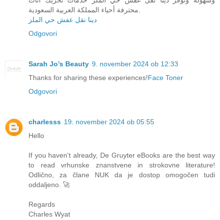
محترفة أحياء المملكة العربية السعودية.
دينا نقل عفش حي الملز
Odgovori
Sarah Jo’s Beauty
9. november 2024 ob 12:33
Thanks for sharing these experiences!
Face Toner
Odgovori
charlesss
19. november 2024 ob 05:55
Hello
If you haven't already, De Gruyter eBooks are the best way
to read vrhunske znanstvene in strokovne literature!
Odlično, za člane NUK da je dostop omogočen tudi
oddaljeno. 🚀
Regards
Charles Wyat