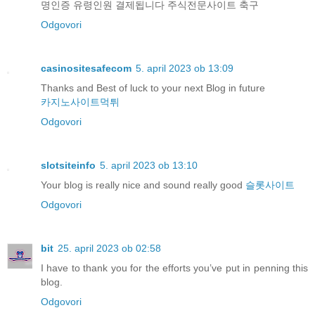
명인증 유령인원 결제됩니다 주식전문사이트 축구
Odgovori
casinositesafecom
5. april 2023 ob 13:09
Thanks and Best of luck to your next Blog in future
카지노사이트먹튀
Odgovori
slotsiteinfo
5. april 2023 ob 13:10
Your blog is really nice and sound really good
슬롯사이트
Odgovori
bit
25. april 2023 ob 02:58
I have to thank you for the efforts you’ve put in penning this
blog.
Odgovori