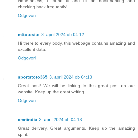
Nonetheless, I found iit and I’ll be bookmarking and
checking back frequently!
Odgovori
mttotosite
3. april 2024 ob 04:12
Hi there to every body, this webpage contains amazing and
excellent data.
Odgovori
sportstoto365
3. april 2024 ob 04:13
Great post! We will be linking to this great post on our
website. Keep up the great writing.
Odgovori
cmriindia
3. april 2024 ob 04:13
Great delivery. Great arguments. Keep up the amazing
spirit.