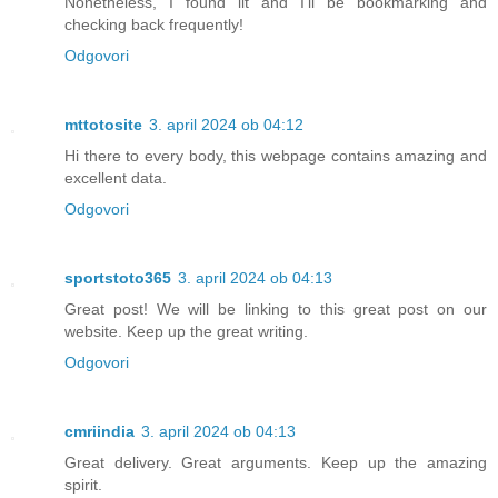
Nonetheless, I found iit and I’ll be bookmarking and
checking back frequently!
Odgovori
mttotosite
3. april 2024 ob 04:12
Hi there to every body, this webpage contains amazing and
excellent data.
Odgovori
sportstoto365
3. april 2024 ob 04:13
Great post! We will be linking to this great post on our
website. Keep up the great writing.
Odgovori
cmriindia
3. april 2024 ob 04:13
Great delivery. Great arguments. Keep up the amazing
spirit.