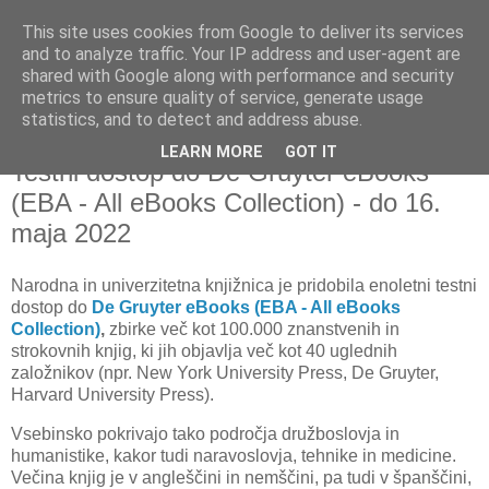
This site uses cookies from Google to deliver its services
and to analyze traffic. Your IP address and user-agent are
shared with Google along with performance and security
metrics to ensure quality of service, generate usage
▼
statistics, and to detect and address abuse.
LEARN MORE
GOT IT
četrtek, 27. maj 2021
Testni dostop do De Gruyter eBooks
(EBA - All eBooks Collection) - do 16.
maja 2022
Narodna in univerzitetna knjižnica je
pridobila enoletni testni
dostop do
De Gruyter eBooks (EBA - All eBooks
Collection)
,
zbirke več kot 100.000 znanstvenih in
strokovnih knjig, ki jih objavlja več kot 40 uglednih
založnikov (npr. New York University Press, De Gruyter,
Harvard University Press).
Vsebinsko pokrivajo tako področja družboslovja in
humanistike, kakor tudi naravoslovja, tehnike in medicine.
Večina knjig je v angleščini in nemščini, pa tudi v španščini,