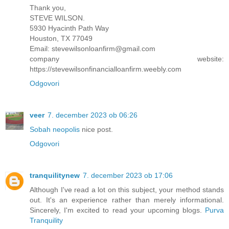
Thank you,
STEVE WILSON.
5930 Hyacinth Path Way
Houston, TX 77049
Email: stevewilsonloanfirm@gmail.com
company website:
https://stevewilsonfinancialloanfirm.weebly.com
Odgovori
veer
7. december 2023 ob 06:26
Sobah neopolis
nice post.
Odgovori
tranquilitynew
7. december 2023 ob 17:06
Although I've read a lot on this subject, your method stands
out. It's an experience rather than merely informational.
Sincerely, I'm excited to read your upcoming blogs.
Purva
Tranquility