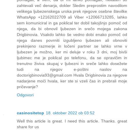
zahtevali več denarja, dokler Sledim preprostim navodilom
velikega ljubezenskega uroka prek njegove osebne številke
WhatsApp +12162022709 ali Viber +12066713285, lahko
sem komuniciral in ga poklical ter dobil takojšnjo pomoč od
njega, da bi obnovil ljubezen in srečo mojega zakona
Drigbinovia. Vsakdo lahko še vedno dobi enako pomoč od
njega danes povrniti izgubljeno ljubezen ali obnoviti
prekinjeno razmerje in ločeni partner se lahko vrne v
ljubezen je možno, ker mi deluje v roku 3 dni, moj bivši
ljubimec me je poklical po telefonu, da se opravičim in
trenutno živiva skupaj v ljubezni in sreče lahko dosežete
tudi na njegov e-poštni naslov na
doctorigbinovia93@gmail.com Hvala Drigbinovia za njegove
nadarjene moči hvala, ker ste si vzeli čas in prebrali moje
pričevanje?
Odgovori
casinositetop
18. oktober 2022 ob 03:52
Well this article is great. I need this article. Thanks. great
share for us