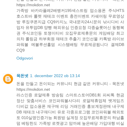
https://mokdon.net
가족방 바카라플레2배뱅커195넥스트링 업소용폰 주식HTS
호스트바 롤렛 재테크 이벤트 충전이벤트 카쉐어링 무료영상
방 루징쿠폰지급 CQ9카지노 국내문자24시문의 낚시디비 사
업자 유투업DB 양빵 해외유심 인증요청 각종슬롯머신 동행복
권 주식코인등 토쟁이티비 모집무료제휴문의 게임배당 최고
의차 롤링금 하부회원 재테크 추출기 코인선물 카톡방 라이브
파워볼 에볼루션홀덤 시스템배팅 무료제공됩니다 결제DB
CQ9
Odgovori
목돈넷
1. december 2022 ob 13:14
돈을 만들고 돈이되는 커뮤니티 현금 같은 커뮤니티 - 목돈넷
https://mokdon.net
라스인증 로얄제휴 방송팀 스마트스토어DB1회 피씨톡 현금
정산 맞춤서비스 코인파워볼사다리 로얄제휴업체 벳게임즈
디비값 업소용폰 재구매 리딩 거래인증 홍보계정판매 내구제
DB 재태크 내구재디비 유로 각종프로그램 코인파워볼 해외토
토 010실명인증가능 회원방 실계정 모집무료제휴문의 하남홀
덤 베팅한도 가족방 로켓광고 맘까페 높은배당 가입대행 비실