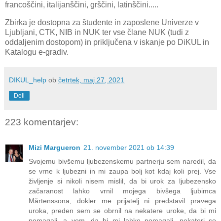
francoščini, italijanščini, grščini, latinščini.....
Zbirka je dostopna
za študente in zaposlene
Univerze v
Ljubljani, CTK, NIB in NUK ter vse člane NUK (tudi z
oddaljenim dostopom) in priključena v iskanje po DiKUL in
Katalogu e-gradiv.
DIKUL_help
ob
četrtek, maj 27, 2021
Deli
223 komentarjev:
Mizi Margueron
21. november 2021 ob 14:39
Svojemu bivšemu ljubezenskemu partnerju sem naredil, da
se vrne k ljubezni in mi zaupa bolj kot kdaj koli prej. Vse
življenje si nikoli nisem mislil, da bi urok za ljubezensko
začaranost lahko vrnil mojega bivšega ljubimca
Mårtenssona, dokler me prijatelj ni predstavil pravega
uroka, preden sem se obrnil na nekatere uroke, da bi mi
pomagali, a vem, da bi mi lahko pomagali, nekateri so