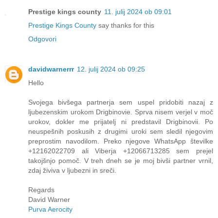
Prestige kings county
11. julij 2024 ob 09:01
Prestige Kings County
say thanks for this
Odgovori
davidwarnerrr
12. julij 2024 ob 09:25
Hello
Svojega bivšega partnerja sem uspel pridobiti nazaj z
ljubezenskim urokom Drigbinovie. Sprva nisem verjel v moč
urokov, dokler me prijatelj ni predstavil Drigbinovii. Po
neuspešnih poskusih z drugimi uroki sem sledil njegovim
preprostim navodilom. Preko njegove WhatsApp številke
+12162022709 ali Viberja +12066713285 sem prejel
takojšnjo pomoč. V treh dneh se je moj bivši partner vrnil,
zdaj živiva v ljubezni in sreči.
Regards
David Warner
Purva Aerocity