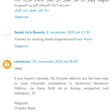
محترفة أحياء المملكة العربية السعودية.
دينا نقل عفش حي الملز
Odgovori
Sarah Jo’s Beauty
9. november 2024 ob 12:33
Thanks for sharing these experiences!
Face Toner
Odgovori
charlesss
19. november 2024 ob 05:55
Hello
If you haven't already, De Gruyter eBooks are the best way
to read vrhunske znanstvene in strokovne literature!
Odlično, za člane NUK da je dostop omogočen tudi
oddaljeno. 🚀
Regards
Charles Wyat