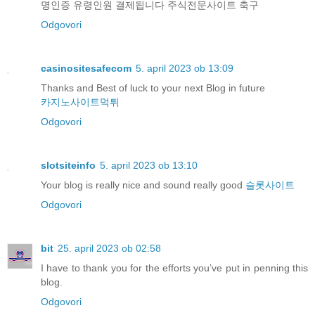
명인증 유령인원 결제됩니다 주식전문사이트 축구
Odgovori
casinositesafecom
5. april 2023 ob 13:09
Thanks and Best of luck to your next Blog in future
카지노사이트먹튀
Odgovori
slotsiteinfo
5. april 2023 ob 13:10
Your blog is really nice and sound really good
슬롯사이트
Odgovori
bit
25. april 2023 ob 02:58
I have to thank you for the efforts you’ve put in penning this
blog.
Odgovori