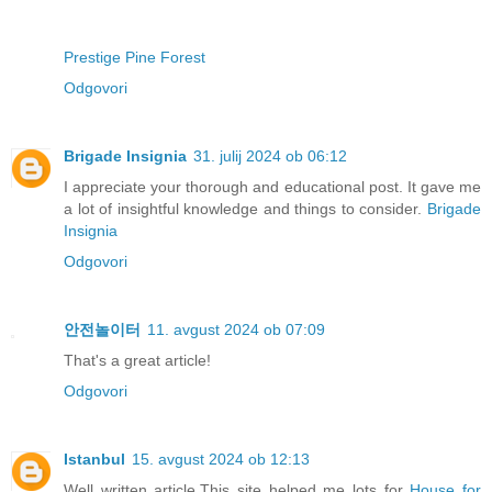
Prestige Pine Forest
Odgovori
Brigade Insignia
31. julij 2024 ob 06:12
I appreciate your thorough and educational post. It gave me
a lot of insightful knowledge and things to consider.
Brigade
Insignia
Odgovori
안전놀이터
11. avgust 2024 ob 07:09
That's a great article!
Odgovori
Istanbul
15. avgust 2024 ob 12:13
Well written article.This site helped me lots for
House for