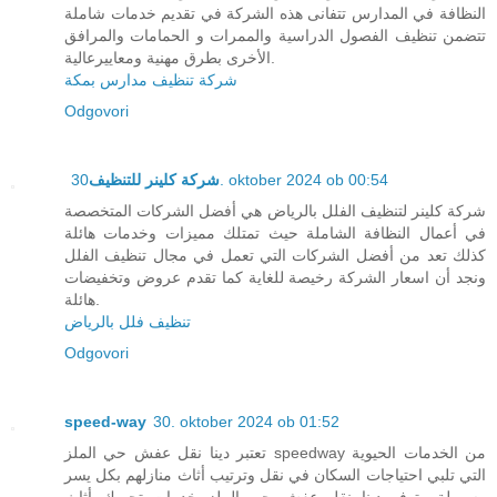
النظافة في المدارس تتفانى هذه الشركة في تقديم خدمات شاملة
تتضمن تنظيف الفصول الدراسية والممرات و الحمامات والمرافق
الأخرى بطرق مهنية ومعاييرعالية.
شركة تنظيف مدارس بمكة
Odgovori
شركة كلينر للتنظيف
30. oktober 2024 ob 00:54
شركة كلينر لتنظيف الفلل بالرياض هي أفضل الشركات المتخصصة
في أعمال النظافة الشاملة حيث تمتلك مميزات وخدمات هائلة
كذلك تعد من أفضل الشركات التي تعمل في مجال تنظيف الفلل
ونجد أن اسعار الشركة رخيصة للغاية كما تقدم عروض وتخفيضات
هائلة.
تنظيف فلل بالرياض
Odgovori
speed-way
30. oktober 2024 ob 01:52
تعتبر دينا نقل عفش حي الملز speedway من الخدمات الحيوية
التي تلبي احتياجات السكان في نقل وترتيب أثاث منازلهم بكل يسر
وسهولة وتوفر دينا نقل عفش حي الملز خدمات تحريك أثاث