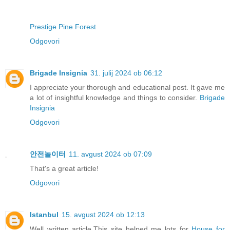
Prestige Pine Forest
Odgovori
Brigade Insignia
31. julij 2024 ob 06:12
I appreciate your thorough and educational post. It gave me
a lot of insightful knowledge and things to consider.
Brigade
Insignia
Odgovori
안전놀이터
11. avgust 2024 ob 07:09
That's a great article!
Odgovori
Istanbul
15. avgust 2024 ob 12:13
Well written article.This site helped me lots for
House for