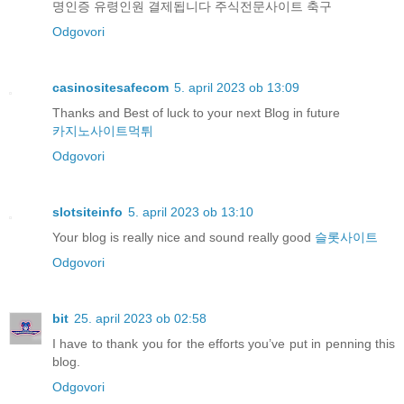
명인증 유령인원 결제됩니다 주식전문사이트 축구
Odgovori
casinositesafecom
5. april 2023 ob 13:09
Thanks and Best of luck to your next Blog in future
카지노사이트먹튀
Odgovori
slotsiteinfo
5. april 2023 ob 13:10
Your blog is really nice and sound really good
슬롯사이트
Odgovori
bit
25. april 2023 ob 02:58
I have to thank you for the efforts you’ve put in penning this
blog.
Odgovori