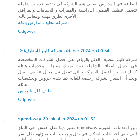
النظافة في المدارس تتفانى هذه الشركة في تقديم خدمات شاملة
تتضمن تنظيف الفصول الدراسية والممرات و الحمامات والمرافق
الأخرى بطرق مهنية ومعاييرعالية.
شركة تنظيف مدارس بمكة
Odgovori
شركة كلينر للتنظيف
30. oktober 2024 ob 00:54
شركة كلينر لتنظيف الفلل بالرياض هي أفضل الشركات المتخصصة
في أعمال النظافة الشاملة حيث تمتلك مميزات وخدمات هائلة
كذلك تعد من أفضل الشركات التي تعمل في مجال تنظيف الفلل
ونجد أن اسعار الشركة رخيصة للغاية كما تقدم عروض وتخفيضات
هائلة.
تنظيف فلل بالرياض
Odgovori
speed-way
30. oktober 2024 ob 01:52
تعتبر دينا نقل عفش حي الملز speedway من الخدمات الحيوية
التي تلبي احتياجات السكان في نقل وترتيب أثاث منازلهم بكل يسر
وسهولة وتوفر دينا نقل عفش حي الملز خدمات تحريك أثاث