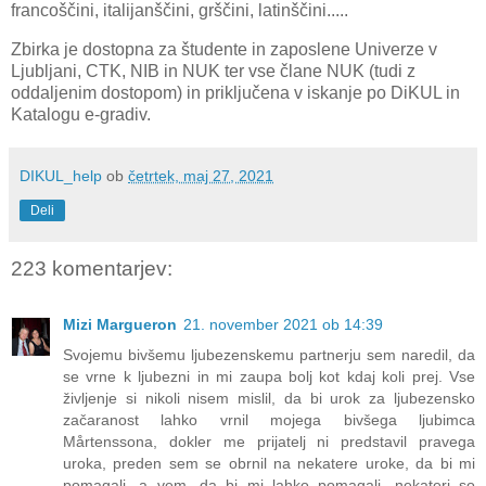
francoščini, italijanščini, grščini, latinščini.....
Zbirka je dostopna
za študente in zaposlene
Univerze v
Ljubljani, CTK, NIB in NUK ter vse člane NUK (tudi z
oddaljenim dostopom) in priključena v iskanje po DiKUL in
Katalogu e-gradiv.
DIKUL_help
ob
četrtek, maj 27, 2021
Deli
223 komentarjev:
Mizi Margueron
21. november 2021 ob 14:39
Svojemu bivšemu ljubezenskemu partnerju sem naredil, da
se vrne k ljubezni in mi zaupa bolj kot kdaj koli prej. Vse
življenje si nikoli nisem mislil, da bi urok za ljubezensko
začaranost lahko vrnil mojega bivšega ljubimca
Mårtenssona, dokler me prijatelj ni predstavil pravega
uroka, preden sem se obrnil na nekatere uroke, da bi mi
pomagali, a vem, da bi mi lahko pomagali, nekateri so