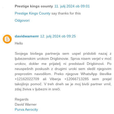
Prestige kings county
11. julij 2024 ob 09:01
Prestige Kings County
say thanks for this
Odgovori
davidwarnerrr
12. julij 2024 ob 09:25
Hello
Svojega bivšega partnerja sem uspel pridobiti nazaj z
ljubezenskim urokom Drigbinovie. Sprva nisem verjel v moč
urokov, dokler me prijatelj ni predstavil Drigbinovii. Po
neuspešnih poskusih z drugimi uroki sem sledil njegovim
preprostim navodilom. Preko njegove WhatsApp številke
+12162022709 ali Viberja +12066713285 sem prejel
takojšnjo pomoč. V treh dneh se je moj bivši partner vrnil,
zdaj živiva v ljubezni in sreči.
Regards
David Warner
Purva Aerocity