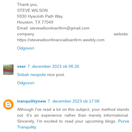
Thank you,
STEVE WILSON.
5930 Hyacinth Path Way
Houston, TX 77049
Email: stevewilsonloanfirm@gmail.com
company website:
https://stevewilsonfinancialloanfirm.weebly.com
Odgovori
veer
7. december 2023 ob 06:26
Sobah neopolis
nice post.
Odgovori
tranquilitynew
7. december 2023 ob 17:06
Although I've read a lot on this subject, your method stands
out. It's an experience rather than merely informational.
Sincerely, I'm excited to read your upcoming blogs.
Purva
Tranquility