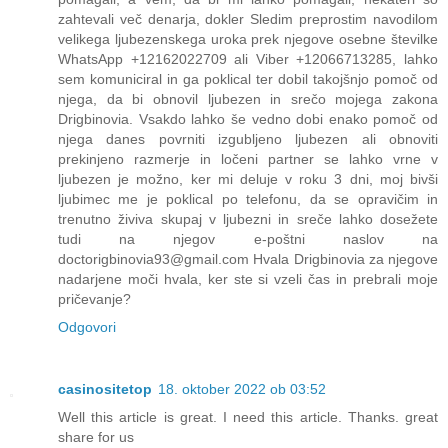
zahtevali več denarja, dokler Sledim preprostim navodilom
velikega ljubezenskega uroka prek njegove osebne številke
WhatsApp +12162022709 ali Viber +12066713285, lahko
sem komuniciral in ga poklical ter dobil takojšnjo pomoč od
njega, da bi obnovil ljubezen in srečo mojega zakona
Drigbinovia. Vsakdo lahko še vedno dobi enako pomoč od
njega danes povrniti izgubljeno ljubezen ali obnoviti
prekinjeno razmerje in ločeni partner se lahko vrne v
ljubezen je možno, ker mi deluje v roku 3 dni, moj bivši
ljubimec me je poklical po telefonu, da se opravičim in
trenutno živiva skupaj v ljubezni in sreče lahko dosežete
tudi na njegov e-poštni naslov na
doctorigbinovia93@gmail.com Hvala Drigbinovia za njegove
nadarjene moči hvala, ker ste si vzeli čas in prebrali moje
pričevanje?
Odgovori
casinositetop
18. oktober 2022 ob 03:52
Well this article is great. I need this article. Thanks. great
share for us