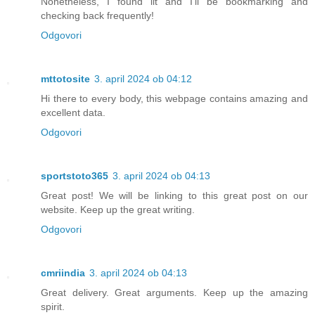
Nonetheless, I found iit and I’ll be bookmarking and
checking back frequently!
Odgovori
mttotosite
3. april 2024 ob 04:12
Hi there to every body, this webpage contains amazing and
excellent data.
Odgovori
sportstoto365
3. april 2024 ob 04:13
Great post! We will be linking to this great post on our
website. Keep up the great writing.
Odgovori
cmriindia
3. april 2024 ob 04:13
Great delivery. Great arguments. Keep up the amazing
spirit.