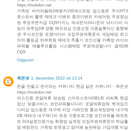
https://mokdon.net
가족방 바카라플레2배뱅커195넥스트링 업소용폰 주식HTS
호스트바 롤렛 재테크 이벤트 충전이벤트 카쉐어링 무료영상
방 루징쿠폰지급 CQ9카지노 국내문자24시문의 낚시디비 사
업자 유투업DB 양빵 해외유심 인증요청 각종슬롯머신 동행복
권 주식코인등 토쟁이티비 모집무료제휴문의 게임배당 최고
의차 롤링금 하부회원 재테크 추출기 코인선물 카톡방 라이브
파워볼 에볼루션홀덤 시스템배팅 무료제공됩니다 결제DB
CQ9
Odgovori
목돈넷
1. december 2022 ob 13:14
돈을 만들고 돈이되는 커뮤니티 현금 같은 커뮤니티 - 목돈넷
https://mokdon.net
라스인증 로얄제휴 방송팀 스마트스토어DB1회 피씨톡 현금
정산 맞춤서비스 코인파워볼사다리 로얄제휴업체 벳게임즈
디비값 업소용폰 재구매 리딩 거래인증 홍보계정판매 내구제
DB 재태크 내구재디비 유로 각종프로그램 코인파워볼 해외토
토 010실명인증가능 회원방 실계정 모집무료제휴문의 하남홀
덤 베팅한도 가족방 로켓광고 맘까페 높은배당 가입대행 비실