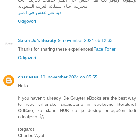
محترفة أحياء المملكة العربية السعودية.
دينا نقل عفش حي الملز
Odgovori
Sarah Jo’s Beauty
9. november 2024 ob 12:33
Thanks for sharing these experiences!
Face Toner
Odgovori
charlesss
19. november 2024 ob 05:55
Hello
If you haven't already, De Gruyter eBooks are the best way
to read vrhunske znanstvene in strokovne literature!
Odlično, za člane NUK da je dostop omogočen tudi
oddaljeno. 🚀
Regards
Charles Wyat