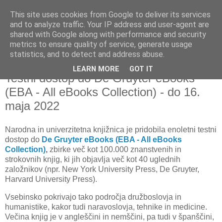
This site uses cookies from Google to deliver its services
and to analyze traffic. Your IP address and user-agent are
shared with Google along with performance and security
metrics to ensure quality of service, generate usage
▼
statistics, and to detect and address abuse.
LEARN MORE
GOT IT
četrtek, 27. maj 2021
Testni dostop do De Gruyter eBooks
(EBA - All eBooks Collection) - do 16.
maja 2022
Narodna in univerzitetna knjižnica je
pridobila enoletni testni
dostop do
De Gruyter eBooks (EBA - All eBooks
Collection)
,
zbirke več kot 100.000 znanstvenih in
strokovnih knjig, ki jih objavlja več kot 40 uglednih
založnikov (npr. New York University Press, De Gruyter,
Harvard University Press).
Vsebinsko pokrivajo tako področja družboslovja in
humanistike, kakor tudi naravoslovja, tehnike in medicine.
Večina knjig je v angleščini in nemščini, pa tudi v španščini,