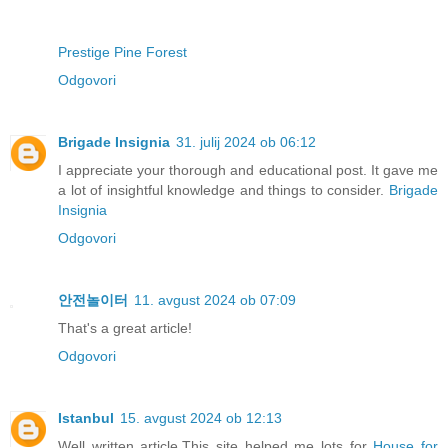
Prestige Pine Forest
Odgovori
Brigade Insignia
31. julij 2024 ob 06:12
I appreciate your thorough and educational post. It gave me
a lot of insightful knowledge and things to consider.
Brigade
Insignia
Odgovori
안전놀이터
11. avgust 2024 ob 07:09
That's a great article!
Odgovori
Istanbul
15. avgust 2024 ob 12:13
Well written article.This site helped me lots for
House for