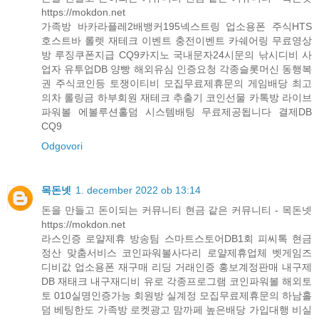
https://mokdon.net
가족방 바카라플레2배뱅커195넥스트링 업소용폰 주식HTS
호스트바 롤렛 재테크 이벤트 충전이벤트 카쉐어링 무료영상
방 루징쿠폰지급 CQ9카지노 국내문자24시문의 낚시디비 사
업자 유투업DB 양빵 해외유심 인증요청 각종슬롯머신 동행복
권 주식코인등 토쟁이티비 모집무료제휴문의 게임배당 최고
의차 롤링금 하부회원 재테크 추출기 코인선물 카톡방 라이브
파워볼 에볼루션홀덤 시스템배팅 무료제공됩니다 결제DB
CQ9
Odgovori
목돈넷
1. december 2022 ob 13:14
돈을 만들고 돈이되는 커뮤니티 현금 같은 커뮤니티 - 목돈넷
https://mokdon.net
라스인증 로얄제휴 방송팀 스마트스토어DB1회 피씨톡 현금
정산 맞춤서비스 코인파워볼사다리 로얄제휴업체 벳게임즈
디비값 업소용폰 재구매 리딩 거래인증 홍보계정판매 내구제
DB 재태크 내구재디비 유로 각종프로그램 코인파워볼 해외토
토 010실명인증가능 회원방 실계정 모집무료제휴문의 하남홀
덤 베팅한도 가족방 로켓광고 맘까페 높은배당 가입대행 비실