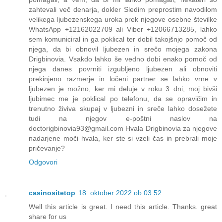
zahtevali več denarja, dokler Sledim preprostim navodilom
velikega ljubezenskega uroka prek njegove osebne številke
WhatsApp +12162022709 ali Viber +12066713285, lahko
sem komuniciral in ga poklical ter dobil takojšnjo pomoč od
njega, da bi obnovil ljubezen in srečo mojega zakona
Drigbinovia. Vsakdo lahko še vedno dobi enako pomoč od
njega danes povrniti izgubljeno ljubezen ali obnoviti
prekinjeno razmerje in ločeni partner se lahko vrne v
ljubezen je možno, ker mi deluje v roku 3 dni, moj bivši
ljubimec me je poklical po telefonu, da se opravičim in
trenutno živiva skupaj v ljubezni in sreče lahko dosežete
tudi na njegov e-poštni naslov na
doctorigbinovia93@gmail.com Hvala Drigbinovia za njegove
nadarjene moči hvala, ker ste si vzeli čas in prebrali moje
pričevanje?
Odgovori
casinositetop
18. oktober 2022 ob 03:52
Well this article is great. I need this article. Thanks. great
share for us