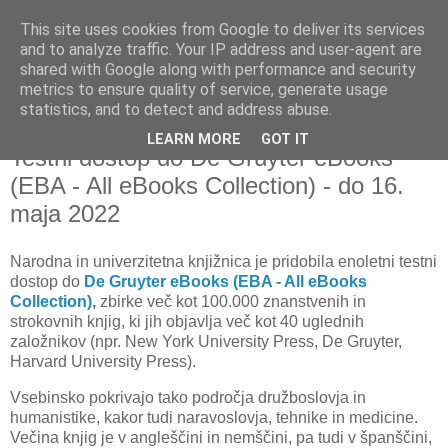
This site uses cookies from Google to deliver its services
and to analyze traffic. Your IP address and user-agent are
shared with Google along with performance and security
metrics to ensure quality of service, generate usage
▼
statistics, and to detect and address abuse.
LEARN MORE
GOT IT
četrtek, 27. maj 2021
Testni dostop do De Gruyter eBooks
(EBA - All eBooks Collection) - do 16.
maja 2022
Narodna in univerzitetna knjižnica je
pridobila enoletni testni
dostop do
De Gruyter eBooks (EBA - All eBooks
Collection)
,
zbirke več kot 100.000 znanstvenih in
strokovnih knjig, ki jih objavlja več kot 40 uglednih
založnikov (npr. New York University Press, De Gruyter,
Harvard University Press).
Vsebinsko pokrivajo tako področja družboslovja in
humanistike, kakor tudi naravoslovja, tehnike in medicine.
Večina knjig je v angleščini in nemščini, pa tudi v španščini,