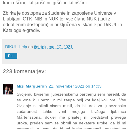
francoščini, italijanščini, grščini, latinščini.....
Zbirka je dostopna
za študente in zaposlene
Univerze v
Ljubljani, CTK, NIB in NUK ter vse člane NUK (tudi z
oddaljenim dostopom) in priključena v iskanje po DiKUL in
Katalogu e-gradiv.
DIKUL_help
ob
četrtek, maj 27, 2021
Deli
223 komentarjev:
Mizi Margueron
21. november 2021 ob 14:39
Svojemu bivšemu ljubezenskemu partnerju sem naredil, da
se vrne k ljubezni in mi zaupa bolj kot kdaj koli prej. Vse
življenje si nikoli nisem mislil, da bi urok za ljubezensko
začaranost lahko vrnil mojega bivšega ljubimca
Mårtenssona, dokler me prijatelj ni predstavil pravega
uroka, preden sem se obrnil na nekatere uroke, da bi mi
pomagali, a vem, da bi mi lahko pomagali, nekateri so