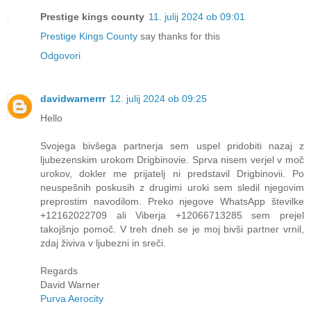
Prestige kings county
11. julij 2024 ob 09:01
Prestige Kings County
say thanks for this
Odgovori
davidwarnerrr
12. julij 2024 ob 09:25
Hello
Svojega bivšega partnerja sem uspel pridobiti nazaj z
ljubezenskim urokom Drigbinovie. Sprva nisem verjel v moč
urokov, dokler me prijatelj ni predstavil Drigbinovii. Po
neuspešnih poskusih z drugimi uroki sem sledil njegovim
preprostim navodilom. Preko njegove WhatsApp številke
+12162022709 ali Viberja +12066713285 sem prejel
takojšnjo pomoč. V treh dneh se je moj bivši partner vrnil,
zdaj živiva v ljubezni in sreči.
Regards
David Warner
Purva Aerocity