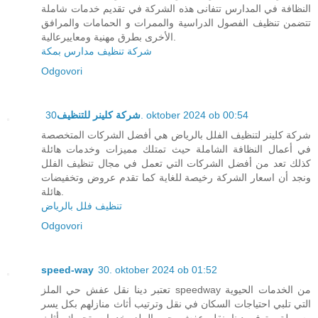
النظافة في المدارس تتفانى هذه الشركة في تقديم خدمات شاملة
تتضمن تنظيف الفصول الدراسية والممرات و الحمامات والمرافق
الأخرى بطرق مهنية ومعاييرعالية.
شركة تنظيف مدارس بمكة
Odgovori
شركة كلينر للتنظيف
30. oktober 2024 ob 00:54
شركة كلينر لتنظيف الفلل بالرياض هي أفضل الشركات المتخصصة
في أعمال النظافة الشاملة حيث تمتلك مميزات وخدمات هائلة
كذلك تعد من أفضل الشركات التي تعمل في مجال تنظيف الفلل
ونجد أن اسعار الشركة رخيصة للغاية كما تقدم عروض وتخفيضات
هائلة.
تنظيف فلل بالرياض
Odgovori
speed-way
30. oktober 2024 ob 01:52
تعتبر دينا نقل عفش حي الملز speedway من الخدمات الحيوية
التي تلبي احتياجات السكان في نقل وترتيب أثاث منازلهم بكل يسر
وسهولة وتوفر دينا نقل عفش حي الملز خدمات تحريك أثاث