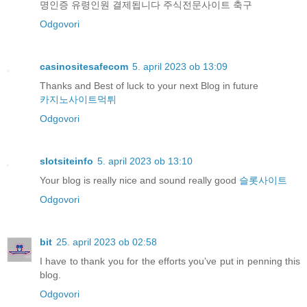
명인증 유령인원 결제됩니다 주식전문사이트 축구
Odgovori
casinositesafecom
5. april 2023 ob 13:09
Thanks and Best of luck to your next Blog in future
카지노사이트먹튀
Odgovori
slotsiteinfo
5. april 2023 ob 13:10
Your blog is really nice and sound really good
슬롯사이트
Odgovori
bit
25. april 2023 ob 02:58
I have to thank you for the efforts you’ve put in penning this
blog.
Odgovori