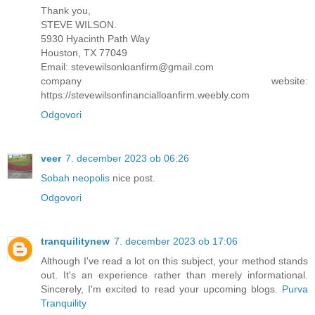
Thank you,
STEVE WILSON.
5930 Hyacinth Path Way
Houston, TX 77049
Email: stevewilsonloanfirm@gmail.com
company website:
https://stevewilsonfinancialloanfirm.weebly.com
Odgovori
veer
7. december 2023 ob 06:26
Sobah neopolis
nice post.
Odgovori
tranquilitynew
7. december 2023 ob 17:06
Although I've read a lot on this subject, your method stands
out. It's an experience rather than merely informational.
Sincerely, I'm excited to read your upcoming blogs.
Purva
Tranquility