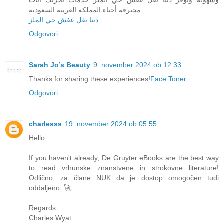
محترفة أحياء المملكة العربية السعودية.
دينا نقل عفش حي الملز
Odgovori
Sarah Jo’s Beauty
9. november 2024 ob 12:33
Thanks for sharing these experiences!
Face Toner
Odgovori
charlesss
19. november 2024 ob 05:55
Hello
If you haven't already, De Gruyter eBooks are the best way
to read vrhunske znanstvene in strokovne literature!
Odlično, za člane NUK da je dostop omogočen tudi
oddaljeno. 🚀
Regards
Charles Wyat