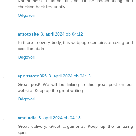
Nonetheless, I found iit and I’ll be bookmarking and
checking back frequently!
Odgovori
mttotosite
3. april 2024 ob 04:12
Hi there to every body, this webpage contains amazing and
excellent data.
Odgovori
sportstoto365
3. april 2024 ob 04:13
Great post! We will be linking to this great post on our
website. Keep up the great writing.
Odgovori
cmriindia
3. april 2024 ob 04:13
Great delivery. Great arguments. Keep up the amazing
spirit.