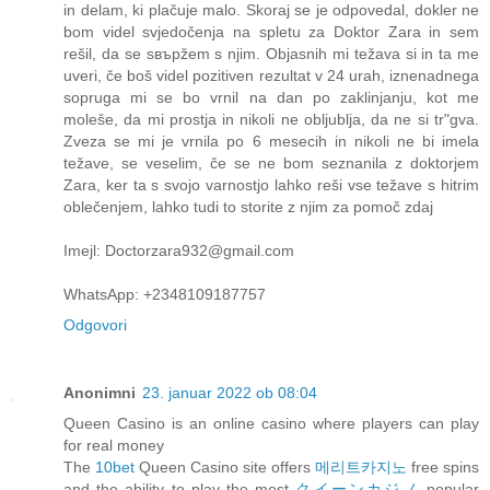
in delam, ki plačuje malo. Skoraj se je odpovedal, dokler ne
bom videl svjedočenja na spletu za Doktor Zara in sem
rešil, da se sвърžem s njim. Objasnih mi težava si in ta me
uveri, če boš videl pozitiven rezultat v 24 urah, iznenadnega
sopruga mi se bo vrnil na dan po zaklinjanju, kot me
moleše, da mi prostja in nikoli ne obljublja, da ne si trʺgva.
Zveza se mi je vrnila po 6 mesecih in nikoli ne bi imela
težave, se veselim, če se ne bom seznanila z doktorjem
Zara, ker ta s svojo varnostjo lahko reši vse težave s hitrim
oblečenjem, lahko tudi to storite z njim za pomoč zdaj
Imejl: Doctorzara932@gmail.com
WhatsApp: +2348109187757
Odgovori
Anonimni
23. januar 2022 ob 08:04
Queen Casino is an online casino where players can play
for real money
The
10bet
Queen Casino site offers
메리트카지노
free spins
and the ability to play the most
クイーンカジノ
popular