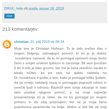
DIKUL_help
ob
sreda, januar 16, 2019
Deli
213 komentarjev:
christian
31. julij 2019 ob 09:34
Moje ime je Christian Hofman. To je zelo srečen dan v
mojem življenju, zahvaljujoč pomoči, ki mi jo je doktor
.nosakhare namenil, da bi mi pomagal opomoči svojo bivšo
ženo s svojim urokom ljubezni in čarovnije. Bil sem poročen
6 let in bilo je tako grozno, ker me je žena resnično varala in
iskala ločitev, ko pa sem na spletu naletela na
Dr..nosakhare e-pošto o tem, kako je pomagal toliko ljudem,
da se vrnejo nekdanji nazaj in pomagajo popraviti odnos in
osrečiti ljudi v odnosu. Razložil sem svojo situacijo in nato
sem poiskal njegovo pomoč, a na moje največje
presenečenje mi je rekel, da mi bo pomagal pri mojem
primeru in da zdaj praznujem, ker se je moja žena
popolnoma spremenila na bolje. Vedno si želi biti ob moji