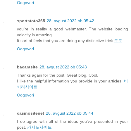
Odgovori
sportstoto365
28. avgust 2022 ob 05:42
you’re in reality a good webmaster. The website loading
velocity is amazing.
It sort of feels that you are doing any distinctive trick.
토토
Odgovori
bacarasite
28. avgust 2022 ob 05:43
Thanks again for the post. Great blog. Cool.
I like the helpful information you provide in your articles.
바
카라사이트
Odgovori
casinositenet
28. avgust 2022 ob 05:44
I do agree with all of the ideas you’ve presented in your
post.
카지노사이트