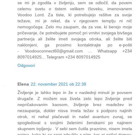
se mi je zgodila v življenju, sem se odločil, da povem
celemu svetu o tistem velikem človeku, imenovanem
Voodoo Lord. Za tiste, ki potrebujejo rešitve za svoje
težave, mi je rekel, da v njegovem templju ni nič
nemogočega. Zelo mu zaupam, da za vse, ki berejo moje
pričevanje, če potrebujete pomoč pri vrnitvi svojega bivšega
partnerja ali želite imeti svojega otroka, ali želite biti
naklonjeni, ga prosimo kontaktirajte po e-pošti
- Voodooconnect60@gmail.com ... Whatsapp +234
8097014925... Telegram +234 8097014925
Odgovori
Elena
22. november 2021 ob 22:38
Življenje je lahko lepo in že v naslednji minuti je povsem
drugače. Z možem sva živela zelo lepo življenje pred
nepričakovanim kaosom, življenje brez madežev in
nezaupanja, dokler nisva imela težav s podporo najinih
otrok, ni nehal plačevati in našel avanturo zunaj, se
spogledoval s svojimi želenimi ženskami po najinem
skupnem trpljenju . V sebi sem čutila praznino, nisem imela
pojma, kako bi se spet združila z njim, ker ni prišel domov,