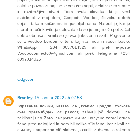
ostal je pozno zunaj, se je ves čas napil, delal vse razumne
in razdražljive stvari. Toda hvala človeku, ki je vrnil
stabilnost v moj dom, Gospodu Voodoo, človeku dobrih
dejanj, tako resničnemu in gostoljubnemu. Naredil je, kar je
moral, in učinkovito je delovalo, da se je moj mož spet začel
dobro obnašati, vrnila se je vsa ljubezen in skrb. Pogovorite
se z Voodoo Lordom o tem, kaj vas moti in veseli boste.
WhatsApp +234 8097014925 ali prek e-pošte
Voodooconnect60@gmail.com ali prek Telegrama +234
8097014925
Odgovori
Bradley
15. januar 2022 ob 07:58
Здравейте всички, казвам се Джеймс Брадли, толкова
съм превъзбуден от радост, zahvaljujoč doktorju na
zaklinanju na Zara. съпругът ми ме напусна zaradi druga
žena pred nekaj leti in sem bil veliko sʺkršena, ker nikoli ne
съм му направила nič slabega, ostalih z dvema otrokoma