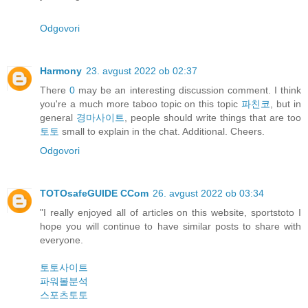
Odgovori
Harmony
23. avgust 2022 ob 02:37
There
0
may be an interesting discussion comment. I think
you're a much more taboo topic on this topic
파친코
, but in
general
경마사이트
, people should write things that are too
토토
small to explain in the chat. Additional. Cheers.
Odgovori
TOTOsafeGUIDE CCom
26. avgust 2022 ob 03:34
"I really enjoyed all of articles on this website, sportstoto I
hope you will continue to have similar posts to share with
everyone.
토토사이트
파워볼분석
스포츠토토