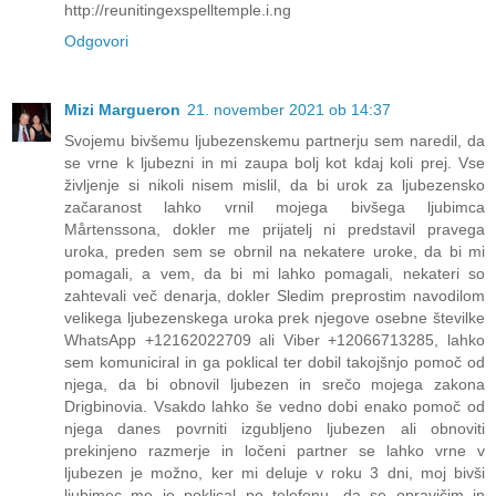
http://reunitingexspelltemple.i.ng
Odgovori
Mizi Margueron
21. november 2021 ob 14:37
Svojemu bivšemu ljubezenskemu partnerju sem naredil, da
se vrne k ljubezni in mi zaupa bolj kot kdaj koli prej. Vse
življenje si nikoli nisem mislil, da bi urok za ljubezensko
začaranost lahko vrnil mojega bivšega ljubimca
Mårtenssona, dokler me prijatelj ni predstavil pravega
uroka, preden sem se obrnil na nekatere uroke, da bi mi
pomagali, a vem, da bi mi lahko pomagali, nekateri so
zahtevali več denarja, dokler Sledim preprostim navodilom
velikega ljubezenskega uroka prek njegove osebne številke
WhatsApp +12162022709 ali Viber +12066713285, lahko
sem komuniciral in ga poklical ter dobil takojšnjo pomoč od
njega, da bi obnovil ljubezen in srečo mojega zakona
Drigbinovia. Vsakdo lahko še vedno dobi enako pomoč od
njega danes povrniti izgubljeno ljubezen ali obnoviti
prekinjeno razmerje in ločeni partner se lahko vrne v
ljubezen je možno, ker mi deluje v roku 3 dni, moj bivši
ljubimec me je poklical po telefonu, da se opravičim in