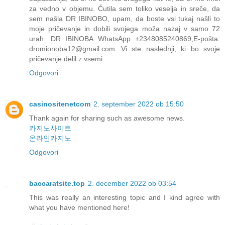
za vedno v objemu. Čutila sem toliko veselja in sreče, da
sem našla DR IBINOBO, upam, da boste vsi tukaj našli to
moje pričevanje in dobili svojega moža nazaj v samo 72
urah. DR IBINOBA WhatsApp +2348085240869,E-pošta:
dromionoba12@gmail.com...Vi ste naslednji, ki bo svoje
pričevanje delil z vsemi
Odgovori
casinositenetcom
2. september 2022 ob 15:50
Thank again for sharing such as awesome news.
카지노사이트
온라인카지노
Odgovori
baccaratsite.top
2. december 2022 ob 03:54
This was really an interesting topic and I kind agree with
what you have mentioned here!