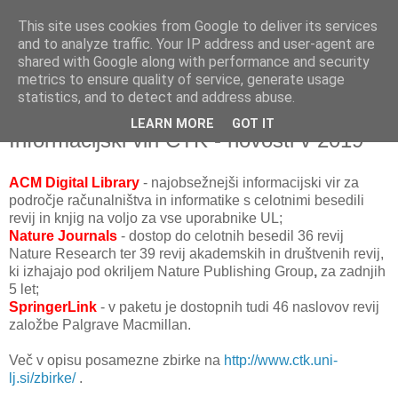
This site uses cookies from Google to deliver its services
and to analyze traffic. Your IP address and user-agent are
shared with Google along with performance and security
metrics to ensure quality of service, generate usage
▼
statistics, and to detect and address abuse.
LEARN MORE
GOT IT
sreda, 16. januar 2019
Informacijski viri CTK - novosti v 2019
ACM Digital Library
- najobsežnejši informacijski vir za
področje računalništva in informatike s celotnimi besedili
revij in knjig na voljo za vse uporabnike UL;
Nature Journals
- dostop do celotnih besedil 36 revij
Nature Research ter 39 revij akademskih in društvenih revij,
ki izhajajo pod okriljem Nature Publishing Group
,
za zadnjih
5 let;
SpringerLink
- v paketu je dostopnih tudi 46 naslovov revij
založbe Palgrave Macmillan.
Več v opisu posamezne zbirke na
http://www.ctk.uni-
lj.si/zbirke/
.