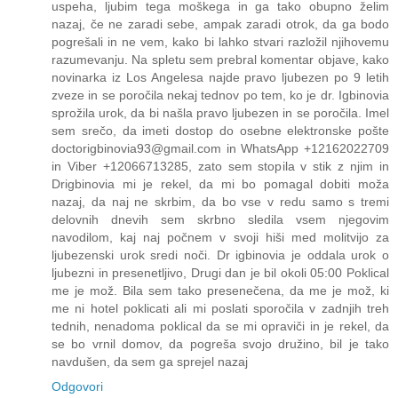
uspeha, ljubim tega moškega in ga tako obupno želim
nazaj, če ne zaradi sebe, ampak zaradi otrok, da ga bodo
pogrešali in ne vem, kako bi lahko stvari razložil njihovemu
razumevanju. Na spletu sem prebral komentar objave, kako
novinarka iz Los Angelesa najde pravo ljubezen po 9 letih
zveze in se poročila nekaj tednov po tem, ko je dr. Igbinovia
sprožila urok, da bi našla pravo ljubezen in se poročila. Imel
sem srečo, da imeti dostop do osebne elektronske pošte
doctorigbinovia93@gmail.com in WhatsApp +12162022709
in Viber +12066713285, zato sem stopila v stik z njim in
Drigbinovia mi je rekel, da mi bo pomagal dobiti moža
nazaj, da naj ne skrbim, da bo vse v redu samo s tremi
delovnih dnevih sem skrbno sledila vsem njegovim
navodilom, kaj naj počnem v svoji hiši med molitvijo za
ljubezenski urok sredi noči. Dr igbinovia je oddala urok o
ljubezni in presenetljivo, Drugi dan je bil okoli 05:00 Poklical
me je mož. Bila sem tako presenečena, da me je mož, ki
me ni hotel poklicati ali mi poslati sporočila v zadnjih treh
tednih, nenadoma poklical da se mi opraviči in je rekel, da
se bo vrnil domov, da pogreša svojo družino, bil je tako
navdušen, da sem ga sprejel nazaj
Odgovori