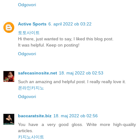
Odgovori
Active Sports
6. april 2022 ob 03:22
토토사이트
Hi there, just wanted to say, I liked this blog post.
It was helpful. Keep on posting!
Odgovori
safecasinosite.net
18. maj 2022 ob 02:53
Such an amazing and helpful post. I really really love it.
온라인카지노
Odgovori
baccaratsite.biz
18. maj 2022 ob 02:56
You have a very good gloss. Write more high-quality
articles.
카지노사이트