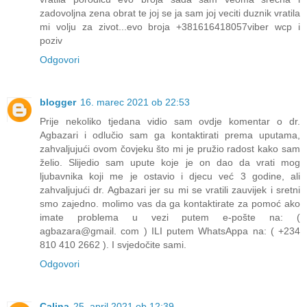
zadovoljna zena obrat te joj se ja sam joj veciti duznik vratila
mi volju za zivot...evo broja +381616418057viber wcp i
poziv
Odgovori
blogger
16. marec 2021 ob 22:53
Prije nekoliko tjedana vidio sam ovdje komentar o dr.
Agbazari i odlučio sam ga kontaktirati prema uputama,
zahvaljujući ovom čovjeku što mi je pružio radost kako sam
želio. Slijedio sam upute koje je on dao da vrati mog
ljubavnika koji me je ostavio i djecu već 3 godine, ali
zahvaljujući dr. Agbazari jer su mi se vratili zauvijek i sretni
smo zajedno. molimo vas da ga kontaktirate za pomoć ako
imate problema u vezi putem e-pošte na: (
agbazara@gmail. com ) ILI putem WhatsAppa na: ( +234
810 410 2662 ). I svjedočite sami.
Odgovori
Calina
25. april 2021 ob 12:39