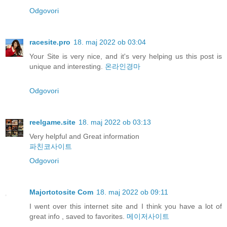
Odgovori
racesite.pro
18. maj 2022 ob 03:04
Your Site is very nice, and it's very helping us this post is
unique and interesting.
온라인경마
Odgovori
reelgame.site
18. maj 2022 ob 03:13
Very helpful and Great information
파친코사이트
Odgovori
Majortotosite Com
18. maj 2022 ob 09:11
I went over this internet site and I think you have a lot of
great info , saved to favorites.
메이저사이트