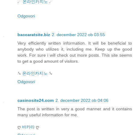
☄
온라인카지노
☄
Odgovori
baccaratsite.biz
2. december 2022 ob 03:55
Very efficiently written information. It will be beneficial to
anybody who utilizes it, including me. Keep up the good
work. For sure i will check out more posts. This site seems
to get a good amount of visitors.
⤥
온라인카지노
⤥
Odgovori
casinosite24.com
2. december 2022 ob 04:06
The post is written in very a good manner and it contains
many useful information for me.
ღ
바카라
ღ