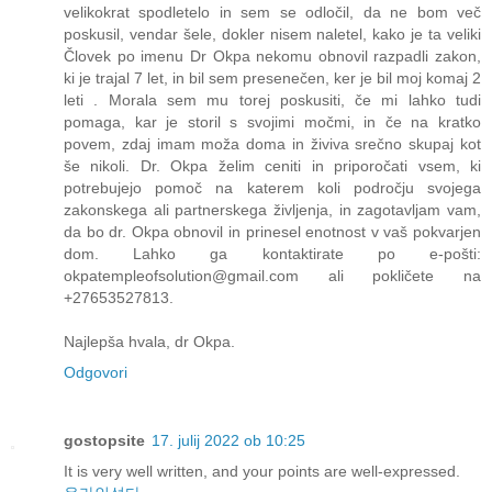
velikokrat spodletelo in sem se odločil, da ne bom več
poskusil, vendar šele, dokler nisem naletel, kako je ta veliki
Človek po imenu Dr Okpa nekomu obnovil razpadli zakon,
ki je trajal 7 let, in bil sem presenečen, ker je bil moj komaj 2
leti . Morala sem mu torej poskusiti, če mi lahko tudi
pomaga, kar je storil s svojimi močmi, in če na kratko
povem, zdaj imam moža doma in živiva srečno skupaj kot
še nikoli. Dr. Okpa želim ceniti in priporočati vsem, ki
potrebujejo pomoč na katerem koli področju svojega
zakonskega ali partnerskega življenja, in zagotavljam vam,
da bo dr. Okpa obnovil in prinesel enotnost v vaš pokvarjen
dom. Lahko ga kontaktirate po e-pošti:
okpatempleofsolution@gmail.com ali pokličete na
+27653527813.
Najlepša hvala, dr Okpa.
Odgovori
gostopsite
17. julij 2022 ob 10:25
It is very well written, and your points are well-expressed.