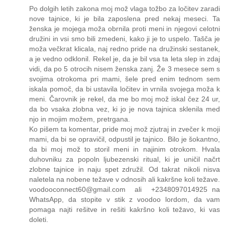
Po dolgih letih zakona moj mož vlaga tožbo za ločitev zaradi
nove tajnice, ki je bila zaposlena pred nekaj meseci. Ta
ženska je mojega moža obrnila proti meni in njegovi celotni
družini in vsi smo bili zmedeni, kako ji je to uspelo. Tašča je
moža večkrat klicala, naj redno pride na družinski sestanek,
a je vedno odklonil. Rekel je, da je bil vsa ta leta slep in zdaj
vidi, da po 5 otrocih nisem ženska zanj. Že 3 mesece sem s
svojima otrokoma pri mami, šele pred enim tednom sem
iskala pomoč, da bi ustavila ločitev in vrnila svojega moža k
meni. Čarovnik je rekel, da me bo moj mož iskal čez 24 ur,
da bo vsaka zlobna vez, ki jo je nova tajnica sklenila med
njo in mojim možem, pretrgana.
Ko pišem ta komentar, pride moj mož zjutraj in zvečer k moji
mami, da bi se opravičil, odpustil je tajnico. Bilo je šokantno,
da bi moj mož to storil meni in najinim otrokom. Hvala
duhovniku za popoln ljubezenski ritual, ki je uničil načrt
zlobne tajnice in naju spet združil. Od takrat nikoli nisva
naletela na nobene težave v odnosih ali kakršne koli težave.
voodooconnect60@gmail.com ali +2348097014925 na
WhatsApp, da stopite v stik z voodoo lordom, da vam
pomaga najti rešitve in rešiti kakršno koli težavo, ki vas
doleti.