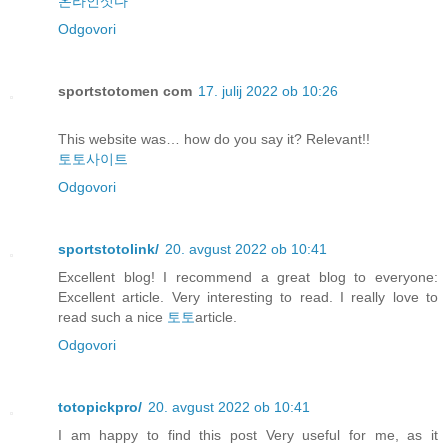
온라인섯다
Odgovori
sportstotomen com
17. julij 2022 ob 10:26
This website was… how do you say it? Relevant!!
토토사이트
Odgovori
sportstotolink/
20. avgust 2022 ob 10:41
Excellent blog! I recommend a great blog to everyone:
Excellent article. Very interesting to read. I really love to
read such a nice
토토
article.
Odgovori
totopickpro/
20. avgust 2022 ob 10:41
I am happy to find this post Very useful for me, as it