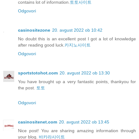
contains lot of information.
토토사이트
Odgovori
casinositezone
20. avgust 2022 ob 10:42
No doubt this is an excellent post I got a lot of knowledge
after reading good luck.
카지노사이트
Odgovori
sportstotohot.com
20. avgust 2022 ob 13:30
You have brought up a very fantastic points, thankyou for
the post.
토토
Odgovori
casinositenet.com
20. avgust 2022 ob 13:45
Nice post! You are sharing amazing information through
your blog.
바카라사이트