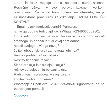
strani in brez mojega darila ne more storiti ničesar.
Resnično uživam v svoji poroki, kakšnem velikem
praznovanju. Še naprej bom pričeval na internetu, ker je
Dr..nosakhare pravi urok za črkovanje. RABIM POMOČ?
KONTAKT
-Email- blackmagicsolutions95@gmail.com
lahko ga dodate tudi v aplikaciji Whats: +2349083639501
On je edini odgovor na vašo težavo in vas v odnosu čuti
srečnega. In popoln je tudi v vajinem odnosu.
hočeš svojega bivšega nazaj?
želite ljubezenski urok za novega ljubimca?
Rešitev problema brez otrok?
Rešitev finančnih težav?
Slaba erekcija in hitra ejakulacija?
rešitev za bolezen in bolezni telesa
Radi bi vas napredovali v svoji pisarni.
Ločitev rešitve problema?
Whatsapp ali pokličite +2349083639501 (ignorirajte, če ne
potrebujete pomoči)
Odgovori