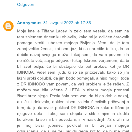
Odgovori
Anonymous
31. avgust 2022 ob 17:35
Moje ime je Tiffany Lacey in zelo sem vesela, da sem na
tem spletnem dnevniku objavila, kako mi je odličen čarovnik
pomagal vrniti ljubezen mojega življenja. Vem, da je tam
zunaj veliko žensk, kot sem jaz, ki so naredile toliko, da so
dobile nazaj svojega moža, tukaj sem, da vam povem, da
ne iščete več, saj je odgovor tukaj. Iskreno verjamem, da bi
bil svet boljši, če bi obstajalo do pet urokov, kot je DR
IBINOBA. Videl sem ljudi, ki so se pritoževali, kako so jim
lažni uroki obljubili, da jim bodo pomagali, a niso mogli, toda
z DR IBINOBO vam povem, da vaš problem je že rešen. Z
možem sva bila ločena 3 LETA in nisem mogla prenesti
živeti brez njega. Poskušala sem vse, da bi ga dobila nazaj,
a nič ni delovalo, dokler nisem videla številnih pričevanj o
tem, da je čarovnik poklical DR IBINOBA in kako odlično je
njegovo delo . Takoj sem stopila v stik z njim in sledila
korakom, ki so mi bili povedani, in v naslednjih 72 urah me
je moj bivši ljubimec poklical in bil željan mojega
odpuščanja, da si ne želi nič drugega kot to, da bi me imel