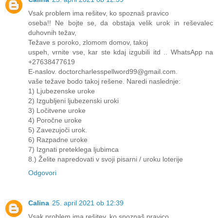
Vsak problem ima rešitev, ko spoznaš pravico
oseba!! Ne bojte se, da obstaja velik urok in reševalec
duhovnih težav,
Težave s poroko, zlomom domov, takoj
uspeh, vrnite vse, kar ste kdaj izgubili itd .. WhatsApp na
+27638477619
E-naslov. doctorcharlesspellword99@gmail.com.
vaše težave bodo takoj rešene. Naredi naslednje:
1) Ljubezenske uroke
2) Izgubljeni ljubezenski uroki
3) Ločitvene uroke
4) Poročne uroke
5) Zavezujoči urok.
6) Razpadne uroke
7) Izgnati preteklega ljubimca
8.) Želite napredovati v svoji pisarni / uroku loterije
Odgovori
Calina
25. april 2021 ob 12:39
Vsak problem ima rešitev, ko spoznaš pravico