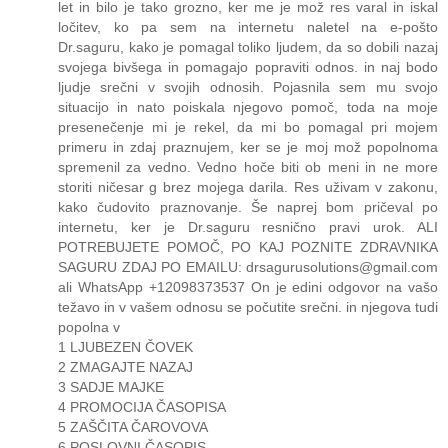
let in bilo je tako grozno, ker me je mož res varal in iskal
ločitev, ko pa sem na internetu naletel na e-pošto
Dr.saguru, kako je pomagal toliko ljudem, da so dobili nazaj
svojega bivšega in pomagajo popraviti odnos. in naj bodo
ljudje srečni v svojih odnosih. Pojasnila sem mu svojo
situacijo in nato poiskala njegovo pomoč, toda na moje
presenečenje mi je rekel, da mi bo pomagal pri mojem
primeru in zdaj praznujem, ker se je moj mož popolnoma
spremenil za vedno. Vedno hoče biti ob meni in ne more
storiti ničesar g brez mojega darila. Res uživam v zakonu,
kako čudovito praznovanje. Še naprej bom pričeval po
internetu, ker je Dr.saguru resnično pravi urok. ALI
POTREBUJETE POMOČ, PO KAJ POZNITE ZDRAVNIKA
SAGURU ZDAJ PO EMAILU: drsagurusolutions@gmail.com
ali WhatsApp +12098373537 On je edini odgovor na vašo
težavo in v vašem odnosu se počutite srečni. in njegova tudi
popolna v
1 LJUBEZEN ČOVEK
2 ZMAGAJTE NAZAJ
3 SADJE MAJKE
4 PROMOCIJA ČASOPISA
5 ZAŠČITA ČAROVOVA
6 POSLOVNI ČASOPIS