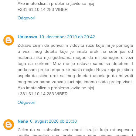
Ako imate slicnih problema javite se njoj
+381 61 10 14 283 VIBER
Odgovori
Unknown
10. december 2019 ob 20:42
Zdravo zelim da pohvalim vidovitu ruzu koja mi je pomogla
u vezi mog deteta koje je imalo urok na sebi jos od
malena..niko nije godinama mogao da mi pomogne u vezi
toga sa cerkom. Muz me je ostavio samu sa detetom. I
onda sam preko preporuke nasla majku Ruzu koja je jedina
uspela da skine urok sa mog deteta i uspela je da mi vrati
mog muza samo zahvaljujuci njoj imamo sada prelep zivot.
Ako imate slicnih problema javite se njoj
+381 61 10 14 283 VIBER
Odgovori
Nana
6. avgust 2020 ob 23:38
Zelim da se zahvalim zeni dami i kraljici koja mi uspesno
vratila porodicu evo broja sada sam veoma srecna i