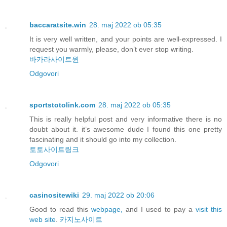
baccaratsite.win
28. maj 2022 ob 05:35
It is very well written, and your points are well-expressed. I
request you warmly, please, don’t ever stop writing.
바카라사이트윈
Odgovori
sportstotolink.com
28. maj 2022 ob 05:35
This is really helpful post and very informative there is no
doubt about it. it’s awesome dude I found this one pretty
fascinating and it should go into my collection.
토토사이트링크
Odgovori
casinositewiki
29. maj 2022 ob 20:06
Good to read this
webpage,
and I used to pay a
visit this
web site
.
카지노사이트