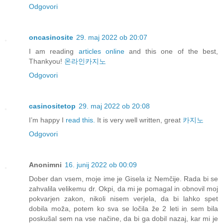
Odgovori
oncasinosite
29. maj 2022 ob 20:07
I am reading
articles online
and this one of the best,
Thankyou!
온라인카지노
Odgovori
casinositetop
29. maj 2022 ob 20:08
I’m happy I
read this.
It is very well written, great
카지노
Odgovori
Anonimni
16. junij 2022 ob 00:09
Dober dan vsem, moje ime je Gisela iz Nemčije. Rada bi se
zahvalila velikemu dr. Okpi, da mi je pomagal in obnovil moj
pokvarjen zakon, nikoli nisem verjela, da bi lahko spet
dobila moža, potem ko sva se ločila že 2 leti in sem bila
poskušal sem na vse načine, da bi ga dobil nazaj, kar mi je