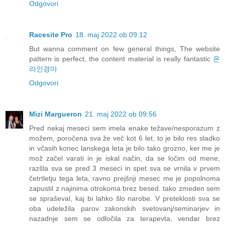
Odgovori
Racesite Pro
18. maj 2022 ob 09:12
But wanna comment on few general things, The website
pattern is perfect, the content material is really fantastic
온
라인경마
Odgovori
Mizi Margueron
21. maj 2022 ob 09:56
Pred nekaj meseci sem imela enake težave/nesporazum z
možem, poročena sva že več kot 6 let, to je bilo res sladko
in včasih konec lanskega leta je bilo tako grozno, ker me je
mož začel varati in je iskal način, da se ločim od mene,
razšla sva se pred 3 meseci in spet sva se vrnila v prvem
četrtletju tega leta, ravno prejšnji mesec me je popolnoma
zapustil z najinima otrokoma brez besed. tako zmeden sem
se spraševal, kaj bi lahko šlo narobe. V preteklosti sva se
oba udeležila parov zakonskih svetovanj/seminarjev in
nazadnje sem se odločila za terapevta, vendar brez