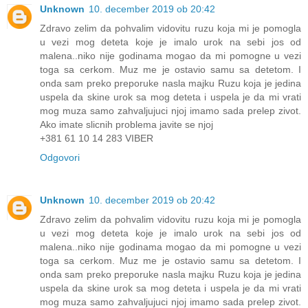
Unknown
10. december 2019 ob 20:42
Zdravo zelim da pohvalim vidovitu ruzu koja mi je pomogla
u vezi mog deteta koje je imalo urok na sebi jos od
malena..niko nije godinama mogao da mi pomogne u vezi
toga sa cerkom. Muz me je ostavio samu sa detetom. I
onda sam preko preporuke nasla majku Ruzu koja je jedina
uspela da skine urok sa mog deteta i uspela je da mi vrati
mog muza samo zahvaljujuci njoj imamo sada prelep zivot.
Ako imate slicnih problema javite se njoj
+381 61 10 14 283 VIBER
Odgovori
Unknown
10. december 2019 ob 20:42
Zdravo zelim da pohvalim vidovitu ruzu koja mi je pomogla
u vezi mog deteta koje je imalo urok na sebi jos od
malena..niko nije godinama mogao da mi pomogne u vezi
toga sa cerkom. Muz me je ostavio samu sa detetom. I
onda sam preko preporuke nasla majku Ruzu koja je jedina
uspela da skine urok sa mog deteta i uspela je da mi vrati
mog muza samo zahvaljujuci njoj imamo sada prelep zivot.