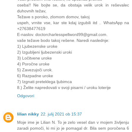
oseba!! Ne bojte se, da obstaja velik urok in reševalec
duhovnih težav,
Težave s poroko, zlomom domov, takoj
uspeh, vrnite vse, kar ste kdaj izgubili itd .. WhatsApp na
+27638477619
E-naslov. doctorcharlesspellword99@gmail.com.
vaše težave bodo takoj rešene. Naredi naslednje:
1) Ljubezenske uroke
2) Izgubljeni ljubezenski uroki
3) Ločitvene uroke
4) Poročne uroke
5) Zavezujoči urok.
6) Razpadne uroke
7) Izgnati preteklega ljubimca
8.) Želite napredovati v svoji pisarni / uroku loterije
Odgovori
lilian nikky
22. julij 2021 ob 15:37
Moje ime je Lilian N. To je zelo vesel dan v mojem življenju
zaradi pomoči, ki mi jo je pomagal dr. Bila sem poročena 6