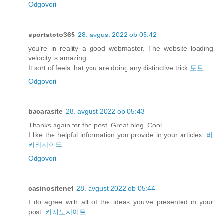
Odgovori
sportstoto365
28. avgust 2022 ob 05:42
you’re in reality a good webmaster. The website loading
velocity is amazing.
It sort of feels that you are doing any distinctive trick.
토토
Odgovori
bacarasite
28. avgust 2022 ob 05:43
Thanks again for the post. Great blog. Cool.
I like the helpful information you provide in your articles.
바
카라사이트
Odgovori
casinositenet
28. avgust 2022 ob 05:44
I do agree with all of the ideas you’ve presented in your
post.
카지노사이트