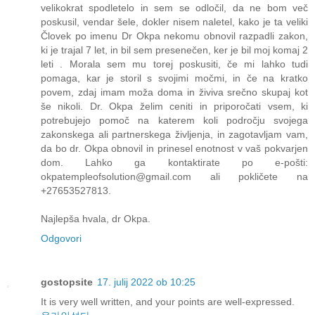
velikokrat spodletelo in sem se odločil, da ne bom več
poskusil, vendar šele, dokler nisem naletel, kako je ta veliki
Človek po imenu Dr Okpa nekomu obnovil razpadli zakon,
ki je trajal 7 let, in bil sem presenečen, ker je bil moj komaj 2
leti . Morala sem mu torej poskusiti, če mi lahko tudi
pomaga, kar je storil s svojimi močmi, in če na kratko
povem, zdaj imam moža doma in živiva srečno skupaj kot
še nikoli. Dr. Okpa želim ceniti in priporočati vsem, ki
potrebujejo pomoč na katerem koli področju svojega
zakonskega ali partnerskega življenja, in zagotavljam vam,
da bo dr. Okpa obnovil in prinesel enotnost v vaš pokvarjen
dom. Lahko ga kontaktirate po e-pošti:
okpatempleofsolution@gmail.com ali pokličete na
+27653527813.
Najlepša hvala, dr Okpa.
Odgovori
gostopsite
17. julij 2022 ob 10:25
It is very well written, and your points are well-expressed.