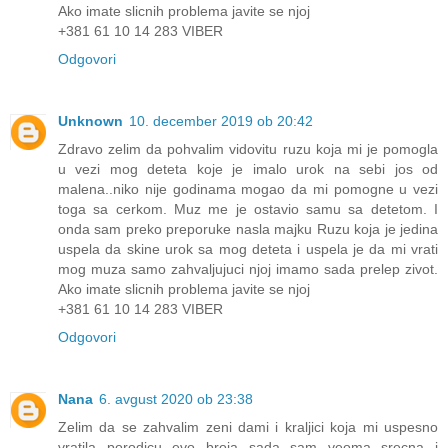
Ako imate slicnih problema javite se njoj
+381 61 10 14 283 VIBER
Odgovori
Unknown
10. december 2019 ob 20:42
Zdravo zelim da pohvalim vidovitu ruzu koja mi je pomogla
u vezi mog deteta koje je imalo urok na sebi jos od
malena..niko nije godinama mogao da mi pomogne u vezi
toga sa cerkom. Muz me je ostavio samu sa detetom. I
onda sam preko preporuke nasla majku Ruzu koja je jedina
uspela da skine urok sa mog deteta i uspela je da mi vrati
mog muza samo zahvaljujuci njoj imamo sada prelep zivot.
Ako imate slicnih problema javite se njoj
+381 61 10 14 283 VIBER
Odgovori
Nana
6. avgust 2020 ob 23:38
Zelim da se zahvalim zeni dami i kraljici koja mi uspesno
vratila porodicu evo broja sada sam veoma srecna i