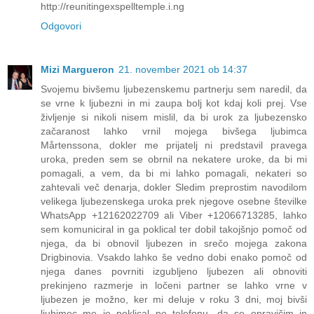
http://reunitingexspelltemple.i.ng
Odgovori
Mizi Margueron
21. november 2021 ob 14:37
Svojemu bivšemu ljubezenskemu partnerju sem naredil, da
se vrne k ljubezni in mi zaupa bolj kot kdaj koli prej. Vse
življenje si nikoli nisem mislil, da bi urok za ljubezensko
začaranost lahko vrnil mojega bivšega ljubimca
Mårtenssona, dokler me prijatelj ni predstavil pravega
uroka, preden sem se obrnil na nekatere uroke, da bi mi
pomagali, a vem, da bi mi lahko pomagali, nekateri so
zahtevali več denarja, dokler Sledim preprostim navodilom
velikega ljubezenskega uroka prek njegove osebne številke
WhatsApp +12162022709 ali Viber +12066713285, lahko
sem komuniciral in ga poklical ter dobil takojšnjo pomoč od
njega, da bi obnovil ljubezen in srečo mojega zakona
Drigbinovia. Vsakdo lahko še vedno dobi enako pomoč od
njega danes povrniti izgubljeno ljubezen ali obnoviti
prekinjeno razmerje in ločeni partner se lahko vrne v
ljubezen je možno, ker mi deluje v roku 3 dni, moj bivši
ljubimec me je poklical po telefonu, da se opravičim in