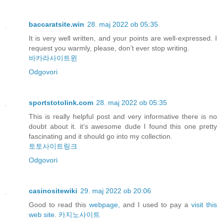
baccaratsite.win
28. maj 2022 ob 05:35
It is very well written, and your points are well-expressed. I
request you warmly, please, don’t ever stop writing.
바카라사이트윈
Odgovori
sportstotolink.com
28. maj 2022 ob 05:35
This is really helpful post and very informative there is no
doubt about it. it’s awesome dude I found this one pretty
fascinating and it should go into my collection.
토토사이트링크
Odgovori
casinositewiki
29. maj 2022 ob 20:06
Good to read this
webpage,
and I used to pay a
visit this
web site
.
카지노사이트