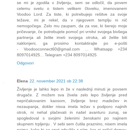
se mi je zgodila v življenju, sem se odločil, da povem
celemu svetu o tistem velikem človeku, imenovanem
Voodoo Lord. Za tiste, ki potrebujejo rešitve za svoje
težave, mi je rekel, da v njegovem templju ni nič
nemogočega. Zelo mu zaupam, da za vse, ki berejo moje
pričevanje, če potrebujete pomoč pri vrnitvi svojega bivšega
partnerja ali želite imeti svojega otroka, ali želite biti
naklonjeni, ga prosimo kontaktirajte po e-pošti
- Voodooconnect60@gmail.com ... Whatsapp +234
8097014925... Telegram +234 8097014925
Odgovori
Elena
22. november 2021 ob 22:38
Življenje je lahko lepo in že v naslednji minuti je povsem
drugače. Z možem sva živela zelo lepo življenje pred
nepričakovanim kaosom, življenje brez madežev in
nezaupanja, dokler nisva imela težav s podporo najinih
otrok, ni nehal plačevati in našel avanturo zunaj, se
spogledoval s svojimi želenimi ženskami po najinem
skupnem trpljenju . V sebi sem čutila praznino, nisem imela
pojma, kako bi se spet združila z njim, ker ni prišel domov,