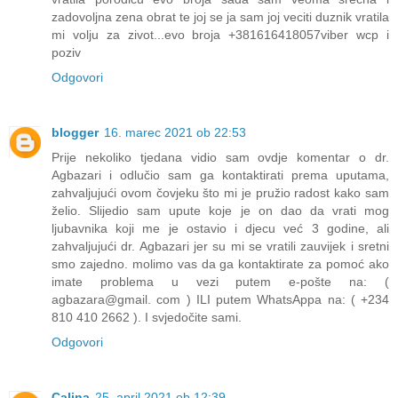
zadovoljna zena obrat te joj se ja sam joj veciti duznik vratila
mi volju za zivot...evo broja +381616418057viber wcp i
poziv
Odgovori
blogger
16. marec 2021 ob 22:53
Prije nekoliko tjedana vidio sam ovdje komentar o dr.
Agbazari i odlučio sam ga kontaktirati prema uputama,
zahvaljujući ovom čovjeku što mi je pružio radost kako sam
želio. Slijedio sam upute koje je on dao da vrati mog
ljubavnika koji me je ostavio i djecu već 3 godine, ali
zahvaljujući dr. Agbazari jer su mi se vratili zauvijek i sretni
smo zajedno. molimo vas da ga kontaktirate za pomoć ako
imate problema u vezi putem e-pošte na: (
agbazara@gmail. com ) ILI putem WhatsAppa na: ( +234
810 410 2662 ). I svjedočite sami.
Odgovori
Calina
25. april 2021 ob 12:39