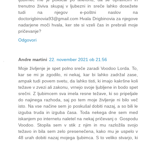
trenutno živiva skupaj v ljubezni in sreče lahko dosežete
tudi na njegov e-poštni naslov na
doctorigbinovia93@gmail.com Hvala Drigbinovia za njegove
nadarjene moči hvala, ker ste si vzeli čas in prebrali moje
pričevanje?
Odgovori
Andre martini
22. november 2021 ob 21:56
Moje življenje je spet polno sreče zaradi Voodoo Lorda. To,
kar se mi je zgodilo, ni nekaj, kar bi lahko zadržal zase,
ampak tudi povem svetu, da lahko tisti, ki imajo kakršne koli
težave v zvezi ali zakonu, vrnejo svoje ljubljene in bodo spet
srečni. Z ljubimcem sva imela resne težave, ki so pripeljale
do najinega razhoda, saj po tem moje življenje ni bilo več
isto. Na vse načine sem jo poskušal dobiti nazaj, a so bili le
izguba truda in izguba časa. Toda nekega dne sem med
iskanjem po internetu naletel na nekaj pričevanj o Gospodu
Voodoo. Stopila sem v stik z njim in mu razložila svojo
težavo in bila sem zelo presenečena, kako mu je uspelo v
48 urah dobiti nazaj mojega ljubimca. S to veliko stvarjo, ki