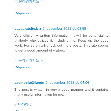
☄
온라인카지노
☄
Odgovori
baccaratsite.biz
2. december 2022 ob 03:55
Very efficiently written information. It will be beneficial to
anybody who utilizes it, including me. Keep up the good
work. For sure i will check out more posts. This site seems
to get a good amount of visitors.
⤥
온라인카지노
⤥
Odgovori
casinosite24.com
2. december 2022 ob 04:06
The post is written in very a good manner and it contains
many useful information for me.
ღ
바카라
ღ