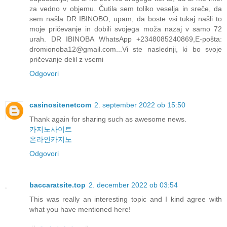
za vedno v objemu. Čutila sem toliko veselja in sreče, da
sem našla DR IBINOBO, upam, da boste vsi tukaj našli to
moje pričevanje in dobili svojega moža nazaj v samo 72
urah. DR IBINOBA WhatsApp +2348085240869,E-pošta:
dromionoba12@gmail.com...Vi ste naslednji, ki bo svoje
pričevanje delil z vsemi
Odgovori
casinositenetcom
2. september 2022 ob 15:50
Thank again for sharing such as awesome news.
카지노사이트
온라인카지노
Odgovori
baccaratsite.top
2. december 2022 ob 03:54
This was really an interesting topic and I kind agree with
what you have mentioned here!