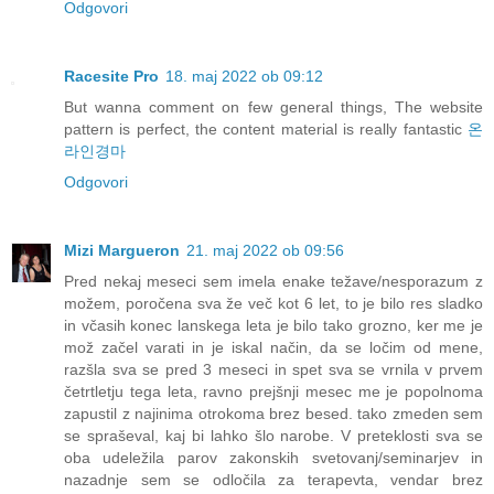
Odgovori
Racesite Pro
18. maj 2022 ob 09:12
But wanna comment on few general things, The website
pattern is perfect, the content material is really fantastic
온
라인경마
Odgovori
Mizi Margueron
21. maj 2022 ob 09:56
Pred nekaj meseci sem imela enake težave/nesporazum z
možem, poročena sva že več kot 6 let, to je bilo res sladko
in včasih konec lanskega leta je bilo tako grozno, ker me je
mož začel varati in je iskal način, da se ločim od mene,
razšla sva se pred 3 meseci in spet sva se vrnila v prvem
četrtletju tega leta, ravno prejšnji mesec me je popolnoma
zapustil z najinima otrokoma brez besed. tako zmeden sem
se spraševal, kaj bi lahko šlo narobe. V preteklosti sva se
oba udeležila parov zakonskih svetovanj/seminarjev in
nazadnje sem se odločila za terapevta, vendar brez