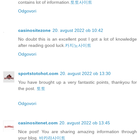
contains lot of information.
토토사이트
Odgovori
casinositezone
20. avgust 2022 ob 10:42
No doubt this is an excellent post I got a lot of knowledge
after reading good luck.
카지노사이트
Odgovori
sportstotohot.com
20. avgust 2022 ob 13:30
You have brought up a very fantastic points, thankyou for
the post.
토토
Odgovori
casinositenet.com
20. avgust 2022 ob 13:45
Nice post! You are sharing amazing information through
your blog.
바카라사이트