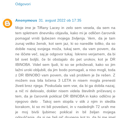
Odgovori
Anonymous
31. avgust 2022 ob 17:35
Moje ime je Tiffany Lacey in zelo sem vesela, da sem na
tem spletnem dnevniku objavila, kako mi je odličen čarovnik
pomagal vrniti ljubezen mojega življenja. Vem, da je tam
zunaj veliko žensk, kot sem jaz, ki so naredile toliko, da so
dobile nazaj svojega moža, tukaj sem, da vam povem, da
ne iščete več, saj je odgovor tukaj. Iskreno verjamem, da bi
bil svet boljši, če bi obstajalo do pet urokov, kot je DR
IBINOBA. Videl sem ljudi, ki so se pritoževali, kako so jim
lažni uroki obljubili, da jim bodo pomagali, a niso mogli, toda
z DR IBINOBO vam povem, da vaš problem je že rešen. Z
možem sva bila ločena 3 LETA in nisem mogla prenesti
živeti brez njega. Poskušala sem vse, da bi ga dobila nazaj,
a nič ni delovalo, dokler nisem videla številnih pričevanj o
tem, da je čarovnik poklical DR IBINOBA in kako odlično je
njegovo delo . Takoj sem stopila v stik z njim in sledila
korakom, ki so mi bili povedani, in v naslednjih 72 urah me
je moj bivši ljubimec poklical in bil željan mojega
odpuščanja, da si ne želi nič drugega kot to, da bi me imel