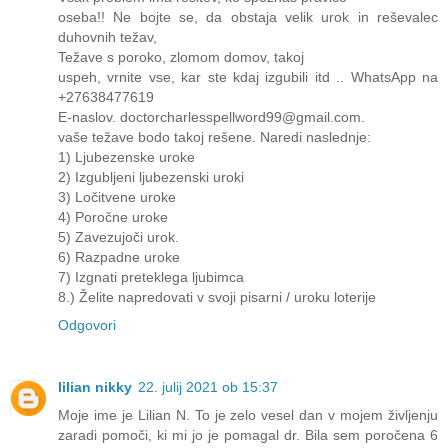
oseba!! Ne bojte se, da obstaja velik urok in reševalec
duhovnih težav,
Težave s poroko, zlomom domov, takoj
uspeh, vrnite vse, kar ste kdaj izgubili itd .. WhatsApp na
+27638477619
E-naslov. doctorcharlesspellword99@gmail.com.
vaše težave bodo takoj rešene. Naredi naslednje:
1) Ljubezenske uroke
2) Izgubljeni ljubezenski uroki
3) Ločitvene uroke
4) Poročne uroke
5) Zavezujoči urok.
6) Razpadne uroke
7) Izgnati preteklega ljubimca
8.) Želite napredovati v svoji pisarni / uroku loterije
Odgovori
lilian nikky
22. julij 2021 ob 15:37
Moje ime je Lilian N. To je zelo vesel dan v mojem življenju
zaradi pomoči, ki mi jo je pomagal dr. Bila sem poročena 6