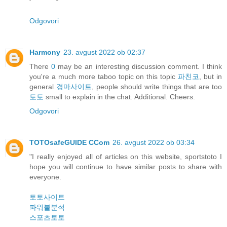
Odgovori
Harmony
23. avgust 2022 ob 02:37
There
0
may be an interesting discussion comment. I think
you're a much more taboo topic on this topic
파친코
, but in
general
경마사이트
, people should write things that are too
토토
small to explain in the chat. Additional. Cheers.
Odgovori
TOTOsafeGUIDE CCom
26. avgust 2022 ob 03:34
"I really enjoyed all of articles on this website, sportstoto I
hope you will continue to have similar posts to share with
everyone.
토토사이트
파워볼분석
스포츠토토