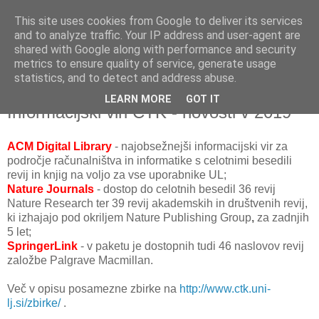
This site uses cookies from Google to deliver its services
and to analyze traffic. Your IP address and user-agent are
shared with Google along with performance and security
metrics to ensure quality of service, generate usage
▼
statistics, and to detect and address abuse.
LEARN MORE
GOT IT
sreda, 16. januar 2019
Informacijski viri CTK - novosti v 2019
ACM Digital Library
- najobsežnejši informacijski vir za
področje računalništva in informatike s celotnimi besedili
revij in knjig na voljo za vse uporabnike UL;
Nature Journals
- dostop do celotnih besedil 36 revij
Nature Research ter 39 revij akademskih in društvenih revij,
ki izhajajo pod okriljem Nature Publishing Group
,
za zadnjih
5 let;
SpringerLink
- v paketu je dostopnih tudi 46 naslovov revij
založbe Palgrave Macmillan.
Več v opisu posamezne zbirke na
http://www.ctk.uni-
lj.si/zbirke/
.