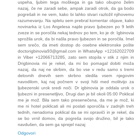
uspeha, ljubim tega moškega in ga tako obupno želim
nazaj, če ne zaradi sebe, ampak zaradi otrok, da ga bodo
pogrešali in ne vem, kako bi lahko stvari razložil njihovemu
razumevanju. Na spletu sem prebral komentar objave, kako
novinarka iz Los Angelesa najde pravo ljubezen po 9 letih
zveze in se poročila nekaj tednov po tem, ko je dr. Igbinovia
sprožila urok, da bi našla pravo ljubezen in se poročila. Imel
sem srečo, da imeti dostop do osebne elektronske pošte
doctorigbinovia93@gmail.com in WhatsApp +12162022709
in Viber +12066713285, zato sem stopila v stik z njim in
Drigbinovia mi je rekel, da mi bo pomagal dobiti moža
nazaj, da naj ne skrbim, da bo vse v redu samo s tremi
delovnih dnevih sem skrbno sledila vsem njegovim
navodilom, kaj naj počnem v svoji hiši med molitvijo za
ljubezenski urok sredi noči. Dr igbinovia je oddala urok o
ljubezni in presenetljivo, Drugi dan je bil okoli 05:00 Poklical
me je mož. Bila sem tako presenečena, da me je mož, ki
me ni hotel poklicati ali mi poslati sporočila v zadnjih treh
tednih, nenadoma poklical da se mi opraviči in je rekel, da
se bo vrnil domov, da pogreša svojo družino, bil je tako
navdušen, da sem ga sprejel nazaj
Odgovori