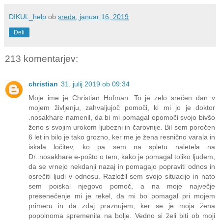
DIKUL_help
ob
sreda, januar 16, 2019
Deli
213 komentarjev:
christian
31. julij 2019 ob 09:34
Moje ime je Christian Hofman. To je zelo srečen dan v
mojem življenju, zahvaljujoč pomoči, ki mi jo je doktor
.nosakhare namenil, da bi mi pomagal opomoči svojo bivšo
ženo s svojim urokom ljubezni in čarovnije. Bil sem poročen
6 let in bilo je tako grozno, ker me je žena resnično varala in
iskala ločitev, ko pa sem na spletu naletela na
Dr..nosakhare e-pošto o tem, kako je pomagal toliko ljudem,
da se vrnejo nekdanji nazaj in pomagajo popraviti odnos in
osrečiti ljudi v odnosu. Razložil sem svojo situacijo in nato
sem poiskal njegovo pomoč, a na moje največje
presenečenje mi je rekel, da mi bo pomagal pri mojem
primeru in da zdaj praznujem, ker se je moja žena
popolnoma spremenila na bolje. Vedno si želi biti ob moji