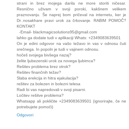
strani in brez mojega darila ne more storiti ničesar.
Resnično uživam v svoji poroki, kakšnem velikem
praznovanju. Še naprej bom pričeval na internetu, ker je
Dr..nosakhare pravi urok za črkovanje. RABIM POMOČ?
KONTAKT
-Email- blackmagicsolutions95@gmail.com
lahko ga dodate tudi v aplikaciji Whats: +2349083639501
On je edini odgovor na vašo težavo in vas v odnosu čuti
srečnega. In popoln je tudi v vajinem odnosu.
hočeš svojega bivšega nazaj?
želite ljubezenski urok za novega ljubimca?
Rešitev problema brez otrok?
Rešitev finančnih težav?
Slaba erekcija in hitra ejakulacija?
rešitev za bolezen in bolezni telesa
Radi bi vas napredovali v svoji pisarni.
Ločitev rešitve problema?
Whatsapp ali pokličite +2349083639501 (ignorirajte, če ne
potrebujete pomoči)
Odgovori