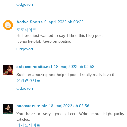
Odgovori
Active Sports
6. april 2022 ob 03:22
토토사이트
Hi there, just wanted to say, I liked this blog post.
It was helpful. Keep on posting!
Odgovori
safecasinosite.net
18. maj 2022 ob 02:53
Such an amazing and helpful post. I really really love it.
온라인카지노
Odgovori
baccaratsite.biz
18. maj 2022 ob 02:56
You have a very good gloss. Write more high-quality
articles.
카지노사이트