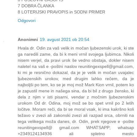
7 DOBRA ČLANKA
8 LOTERIJSKI PRAVOPIS in SODNI PRIMER
Odgovori
Anonimni
19. avgust 2021 ob 20:54
Hvala dr. Odin za vaš velik in močan ljubezenski urok, ki ste
ga naredili zame, da bi k meni vrnil svojega ljubimca. Nikoli
nisem verjel, da pravi urok še vedno obstaja, dokler nisem
naletel na vaš e -poštni naslov reunitingexspell@gmail.com,
ki mi je resnično dokazal, da je je velik in močan uvajalec
ljubezenskih urokov, med drugim lahko rečem, da je
najboljši po tem, ko se je moj mož Mark Kion vrnil, potem ko
je zapustil mene in našega sina, da bi bil z drugo žensko, ki
dela z njim v isti pisarni, vendar z močnim ljubezenskim
urokom Od dr. Odina, moj mož se bo spet vrnil po 2 letih
ločitve. Moram reči, da bi se moral vsak, ki ima kakršno koli
težavo v zvezi ali zakonski zvezi ali razpad srca, obrniti na
tega velikega moža danes, dr. Odin, prek njegove e -pošte
reunitingexspell@ gmail.com WHATSAPP; whatsap
+2349124134936 ali spletno mesto