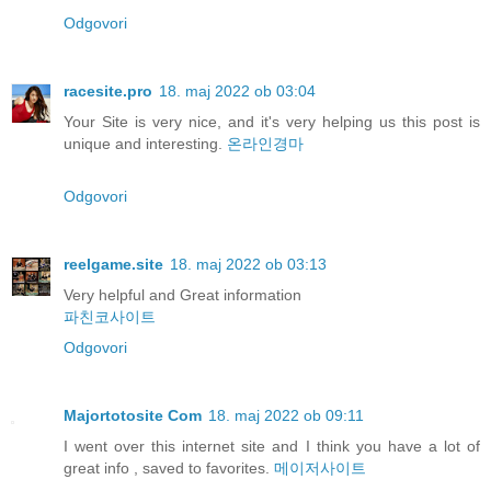
Odgovori
racesite.pro
18. maj 2022 ob 03:04
Your Site is very nice, and it's very helping us this post is
unique and interesting.
온라인경마
Odgovori
reelgame.site
18. maj 2022 ob 03:13
Very helpful and Great information
파친코사이트
Odgovori
Majortotosite Com
18. maj 2022 ob 09:11
I went over this internet site and I think you have a lot of
great info , saved to favorites.
메이저사이트