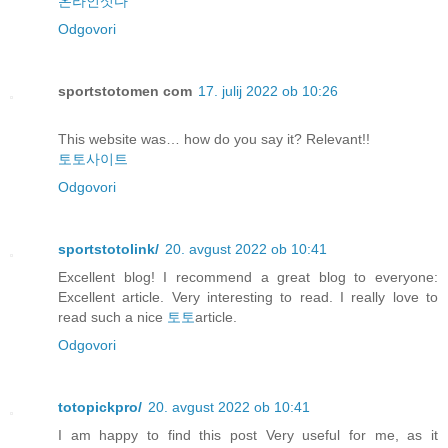
온라인섯다
Odgovori
sportstotomen com
17. julij 2022 ob 10:26
This website was… how do you say it? Relevant!!
토토사이트
Odgovori
sportstotolink/
20. avgust 2022 ob 10:41
Excellent blog! I recommend a great blog to everyone:
Excellent article. Very interesting to read. I really love to
read such a nice
토토
article.
Odgovori
totopickpro/
20. avgust 2022 ob 10:41
I am happy to find this post Very useful for me, as it