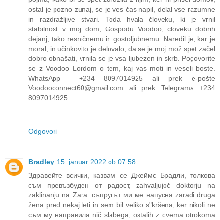
ostal je pozno zunaj, se je ves čas napil, delal vse razumne
in razdražljive stvari. Toda hvala človeku, ki je vrnil
stabilnost v moj dom, Gospodu Voodoo, človeku dobrih
dejanj, tako resničnemu in gostoljubnemu. Naredil je, kar je
moral, in učinkovito je delovalo, da se je moj mož spet začel
dobro obnašati, vrnila se je vsa ljubezen in skrb. Pogovorite
se z Voodoo Lordom o tem, kaj vas moti in veseli boste.
WhatsApp +234 8097014925 ali prek e-pošte
Voodooconnect60@gmail.com ali prek Telegrama +234
8097014925
Odgovori
Bradley
15. januar 2022 ob 07:58
Здравейте всички, казвам се Джеймс Брадли, толкова
съм превъзбуден от радост, zahvaljujoč doktorju na
zaklinanju na Zara. съпругът ми ме напусна zaradi druga
žena pred nekaj leti in sem bil veliko sʺkršena, ker nikoli ne
съм му направила nič slabega, ostalih z dvema otrokoma