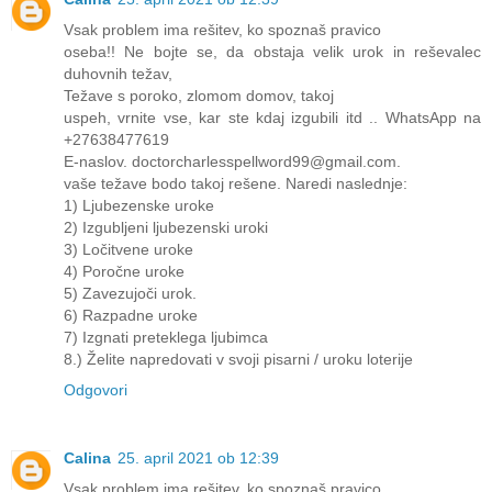
Vsak problem ima rešitev, ko spoznaš pravico
oseba!! Ne bojte se, da obstaja velik urok in reševalec
duhovnih težav,
Težave s poroko, zlomom domov, takoj
uspeh, vrnite vse, kar ste kdaj izgubili itd .. WhatsApp na
+27638477619
E-naslov. doctorcharlesspellword99@gmail.com.
vaše težave bodo takoj rešene. Naredi naslednje:
1) Ljubezenske uroke
2) Izgubljeni ljubezenski uroki
3) Ločitvene uroke
4) Poročne uroke
5) Zavezujoči urok.
6) Razpadne uroke
7) Izgnati preteklega ljubimca
8.) Želite napredovati v svoji pisarni / uroku loterije
Odgovori
Calina
25. april 2021 ob 12:39
Vsak problem ima rešitev, ko spoznaš pravico