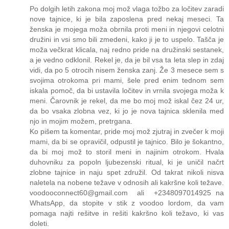
Po dolgih letih zakona moj mož vlaga tožbo za ločitev zaradi
nove tajnice, ki je bila zaposlena pred nekaj meseci. Ta
ženska je mojega moža obrnila proti meni in njegovi celotni
družini in vsi smo bili zmedeni, kako ji je to uspelo. Tašča je
moža večkrat klicala, naj redno pride na družinski sestanek,
a je vedno odklonil. Rekel je, da je bil vsa ta leta slep in zdaj
vidi, da po 5 otrocih nisem ženska zanj. Že 3 mesece sem s
svojima otrokoma pri mami, šele pred enim tednom sem
iskala pomoč, da bi ustavila ločitev in vrnila svojega moža k
meni. Čarovnik je rekel, da me bo moj mož iskal čez 24 ur,
da bo vsaka zlobna vez, ki jo je nova tajnica sklenila med
njo in mojim možem, pretrgana.
Ko pišem ta komentar, pride moj mož zjutraj in zvečer k moji
mami, da bi se opravičil, odpustil je tajnico. Bilo je šokantno,
da bi moj mož to storil meni in najinim otrokom. Hvala
duhovniku za popoln ljubezenski ritual, ki je uničil načrt
zlobne tajnice in naju spet združil. Od takrat nikoli nisva
naletela na nobene težave v odnosih ali kakršne koli težave.
voodooconnect60@gmail.com ali +2348097014925 na
WhatsApp, da stopite v stik z voodoo lordom, da vam
pomaga najti rešitve in rešiti kakršno koli težavo, ki vas
doleti.