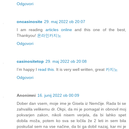
Odgovori
oncasinosite
29. maj 2022 ob 20:07
I am reading
articles online
and this one of the best,
Thankyou!
온라인카지노
Odgovori
casinositetop
29. maj 2022 ob 20:08
I’m happy I
read this.
It is very well written, great
카지노
Odgovori
Anonimni
16. junij 2022 ob 00:09
Dober dan vsem, moje ime je Gisela iz Nemčije. Rada bi se
zahvalila velikemu dr. Okpi, da mi je pomagal in obnovil moj
pokvarjen zakon, nikoli nisem verjela, da bi lahko spet
dobila moža, potem ko sva se ločila že 2 leti in sem bila
poskušal sem na vse načine, da bi ga dobil nazaj, kar mi je