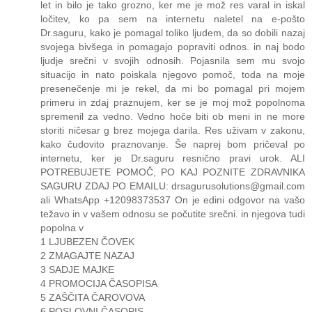
let in bilo je tako grozno, ker me je mož res varal in iskal
ločitev, ko pa sem na internetu naletel na e-pošto
Dr.saguru, kako je pomagal toliko ljudem, da so dobili nazaj
svojega bivšega in pomagajo popraviti odnos. in naj bodo
ljudje srečni v svojih odnosih. Pojasnila sem mu svojo
situacijo in nato poiskala njegovo pomoč, toda na moje
presenečenje mi je rekel, da mi bo pomagal pri mojem
primeru in zdaj praznujem, ker se je moj mož popolnoma
spremenil za vedno. Vedno hoče biti ob meni in ne more
storiti ničesar g brez mojega darila. Res uživam v zakonu,
kako čudovito praznovanje. Še naprej bom pričeval po
internetu, ker je Dr.saguru resnično pravi urok. ALI
POTREBUJETE POMOČ, PO KAJ POZNITE ZDRAVNIKA
SAGURU ZDAJ PO EMAILU: drsagurusolutions@gmail.com
ali WhatsApp +12098373537 On je edini odgovor na vašo
težavo in v vašem odnosu se počutite srečni. in njegova tudi
popolna v
1 LJUBEZEN ČOVEK
2 ZMAGAJTE NAZAJ
3 SADJE MAJKE
4 PROMOCIJA ČASOPISA
5 ZAŠČITA ČAROVOVA
6 POSLOVNI ČASOPIS