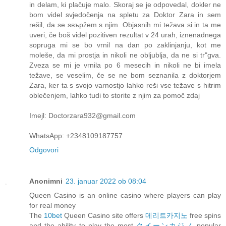
in delam, ki plačuje malo. Skoraj se je odpovedal, dokler ne
bom videl svjedočenja na spletu za Doktor Zara in sem
rešil, da se sвърžem s njim. Objasnih mi težava si in ta me
uveri, če boš videl pozitiven rezultat v 24 urah, iznenadnega
sopruga mi se bo vrnil na dan po zaklinjanju, kot me
moleše, da mi prostja in nikoli ne obljublja, da ne si trʺgva.
Zveza se mi je vrnila po 6 mesecih in nikoli ne bi imela
težave, se veselim, če se ne bom seznanila z doktorjem
Zara, ker ta s svojo varnostjo lahko reši vse težave s hitrim
oblečenjem, lahko tudi to storite z njim za pomoč zdaj
Imejl: Doctorzara932@gmail.com
WhatsApp: +2348109187757
Odgovori
Anonimni
23. januar 2022 ob 08:04
Queen Casino is an online casino where players can play
for real money
The
10bet
Queen Casino site offers
메리트카지노
free spins
and the ability to play the most
クイーンカジノ
popular