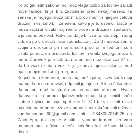
Po dolgih letih zakona moj mož vlaga tožbo za ločitev zaradi
nove tajnice, ki je bila zaposlena pred nekaj meseci. Ta
ženska je mojega moža obrnila proti meni in njegovi celotni
družini in vsi smo bili zmedeni, kako ji je to uspelo. Tašča je
moža večkrat klicala, naj redno pride na družinski sestanek,
a je vedno odklonil. Rekel je, da je bil vsa ta leta slep in zdaj
vidi, da po 5 otrocih nisem ženska zanj. Že 3 mesece sem s
svojima otrokoma pri mami, šele pred enim tednom sem
iskala pomoč, da bi ustavila ločitev in vrnila svojega moža k
meni. Čarovnik je rekel, da me bo moj mož iskal čez 24 ur,
da bo vsaka zlobna vez, ki jo je nova tajnica sklenila med
njo in mojim možem, pretrgana.
Ko pišem ta komentar, pride moj mož zjutraj in zvečer k moji
mami, da bi se opravičil, odpustil je tajnico. Bilo je šokantno,
da bi moj mož to storil meni in najinim otrokom. Hvala
duhovniku za popoln ljubezenski ritual, ki je uničil načrt
zlobne tajnice in naju spet združil. Od takrat nikoli nisva
naletela na nobene težave v odnosih ali kakršne koli težave.
voodooconnect60@gmail.com ali +2348097014925 na
WhatsApp, da stopite v stik z voodoo lordom, da vam
pomaga najti rešitve in rešiti kakršno koli težavo, ki vas
doleti.