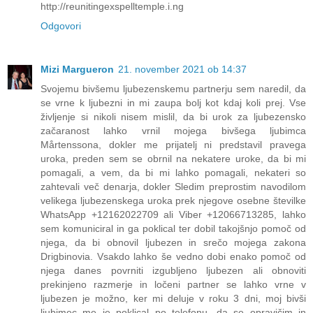
http://reunitingexspelltemple.i.ng
Odgovori
Mizi Margueron
21. november 2021 ob 14:37
Svojemu bivšemu ljubezenskemu partnerju sem naredil, da
se vrne k ljubezni in mi zaupa bolj kot kdaj koli prej. Vse
življenje si nikoli nisem mislil, da bi urok za ljubezensko
začaranost lahko vrnil mojega bivšega ljubimca
Mårtenssona, dokler me prijatelj ni predstavil pravega
uroka, preden sem se obrnil na nekatere uroke, da bi mi
pomagali, a vem, da bi mi lahko pomagali, nekateri so
zahtevali več denarja, dokler Sledim preprostim navodilom
velikega ljubezenskega uroka prek njegove osebne številke
WhatsApp +12162022709 ali Viber +12066713285, lahko
sem komuniciral in ga poklical ter dobil takojšnjo pomoč od
njega, da bi obnovil ljubezen in srečo mojega zakona
Drigbinovia. Vsakdo lahko še vedno dobi enako pomoč od
njega danes povrniti izgubljeno ljubezen ali obnoviti
prekinjeno razmerje in ločeni partner se lahko vrne v
ljubezen je možno, ker mi deluje v roku 3 dni, moj bivši
ljubimec me je poklical po telefonu, da se opravičim in