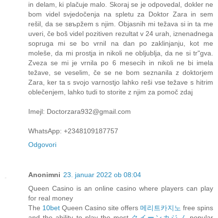
in delam, ki plačuje malo. Skoraj se je odpovedal, dokler ne
bom videl svjedočenja na spletu za Doktor Zara in sem
rešil, da se sвърžem s njim. Objasnih mi težava si in ta me
uveri, če boš videl pozitiven rezultat v 24 urah, iznenadnega
sopruga mi se bo vrnil na dan po zaklinjanju, kot me
moleše, da mi prostja in nikoli ne obljublja, da ne si trʺgva.
Zveza se mi je vrnila po 6 mesecih in nikoli ne bi imela
težave, se veselim, če se ne bom seznanila z doktorjem
Zara, ker ta s svojo varnostjo lahko reši vse težave s hitrim
oblečenjem, lahko tudi to storite z njim za pomoč zdaj
Imejl: Doctorzara932@gmail.com
WhatsApp: +2348109187757
Odgovori
Anonimni
23. januar 2022 ob 08:04
Queen Casino is an online casino where players can play
for real money
The
10bet
Queen Casino site offers
메리트카지노
free spins
and the ability to play the most
クイーンカジノ
popular