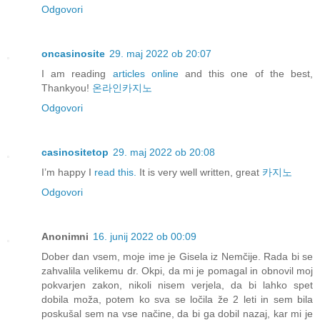
Odgovori
oncasinosite
29. maj 2022 ob 20:07
I am reading
articles online
and this one of the best,
Thankyou!
온라인카지노
Odgovori
casinositetop
29. maj 2022 ob 20:08
I’m happy I
read this.
It is very well written, great
카지노
Odgovori
Anonimni
16. junij 2022 ob 00:09
Dober dan vsem, moje ime je Gisela iz Nemčije. Rada bi se
zahvalila velikemu dr. Okpi, da mi je pomagal in obnovil moj
pokvarjen zakon, nikoli nisem verjela, da bi lahko spet
dobila moža, potem ko sva se ločila že 2 leti in sem bila
poskušal sem na vse načine, da bi ga dobil nazaj, kar mi je