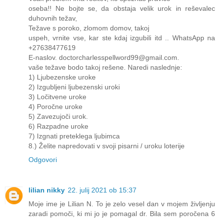
oseba!! Ne bojte se, da obstaja velik urok in reševalec
duhovnih težav,
Težave s poroko, zlomom domov, takoj
uspeh, vrnite vse, kar ste kdaj izgubili itd .. WhatsApp na
+27638477619
E-naslov. doctorcharlesspellword99@gmail.com.
vaše težave bodo takoj rešene. Naredi naslednje:
1) Ljubezenske uroke
2) Izgubljeni ljubezenski uroki
3) Ločitvene uroke
4) Poročne uroke
5) Zavezujoči urok.
6) Razpadne uroke
7) Izgnati preteklega ljubimca
8.) Želite napredovati v svoji pisarni / uroku loterije
Odgovori
lilian nikky
22. julij 2021 ob 15:37
Moje ime je Lilian N. To je zelo vesel dan v mojem življenju
zaradi pomoči, ki mi jo je pomagal dr. Bila sem poročena 6