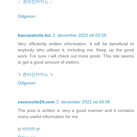
☄
온라인카지노
☄
Odgovori
baccaratsite.biz
2. december 2022 ob 03:55
Very efficiently written information. It will be beneficial to
anybody who utilizes it, including me. Keep up the good
work. For sure i will check out more posts. This site seems
to get a good amount of visitors.
⤥
온라인카지노
⤥
Odgovori
casinosite24.com
2. december 2022 ob 04:06
The post is written in very a good manner and it contains
many useful information for me.
ღ
바카라
ღ