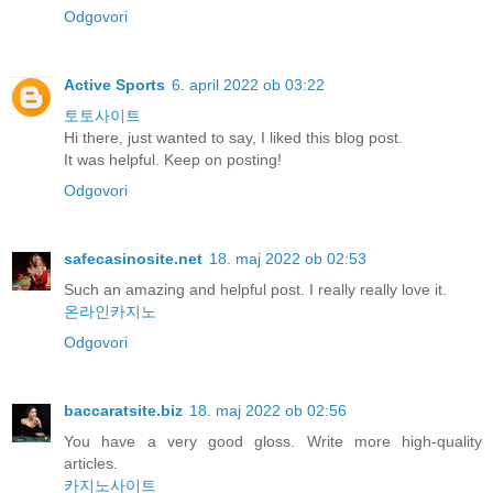
Odgovori
Active Sports
6. april 2022 ob 03:22
토토사이트
Hi there, just wanted to say, I liked this blog post.
It was helpful. Keep on posting!
Odgovori
safecasinosite.net
18. maj 2022 ob 02:53
Such an amazing and helpful post. I really really love it.
온라인카지노
Odgovori
baccaratsite.biz
18. maj 2022 ob 02:56
You have a very good gloss. Write more high-quality
articles.
카지노사이트