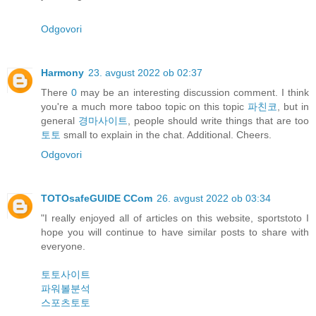
Odgovori
Harmony
23. avgust 2022 ob 02:37
There
0
may be an interesting discussion comment. I think
you're a much more taboo topic on this topic
파친코
, but in
general
경마사이트
, people should write things that are too
토토
small to explain in the chat. Additional. Cheers.
Odgovori
TOTOsafeGUIDE CCom
26. avgust 2022 ob 03:34
"I really enjoyed all of articles on this website, sportstoto I
hope you will continue to have similar posts to share with
everyone.
토토사이트
파워볼분석
스포츠토토