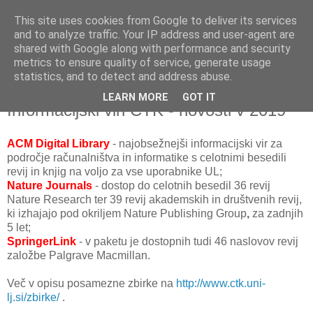
This site uses cookies from Google to deliver its services
and to analyze traffic. Your IP address and user-agent are
shared with Google along with performance and security
metrics to ensure quality of service, generate usage
▼
statistics, and to detect and address abuse.
LEARN MORE
GOT IT
sreda, 16. januar 2019
Informacijski viri CTK - novosti v 2019
ACM Digital Library
- najobsežnejši informacijski vir za
področje računalništva in informatike s celotnimi besedili
revij in knjig na voljo za vse uporabnike UL;
Nature Journals
- dostop do celotnih besedil 36 revij
Nature Research ter 39 revij akademskih in društvenih revij,
ki izhajajo pod okriljem Nature Publishing Group
,
za zadnjih
5 let;
SpringerLink
- v paketu je dostopnih tudi 46 naslovov revij
založbe Palgrave Macmillan.
Več v opisu posamezne zbirke na
http://www.ctk.uni-
lj.si/zbirke/
.