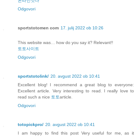
온라인섯다
Odgovori
sportstotomen com
17. julij 2022 ob 10:26
This website was… how do you say it? Relevant!!
토토사이트
Odgovori
sportstotolink/
20. avgust 2022 ob 10:41
Excellent blog! I recommend a great blog to everyone:
Excellent article. Very interesting to read. I really love to
read such a nice
토토
article.
Odgovori
totopickpro/
20. avgust 2022 ob 10:41
I am happy to find this post Very useful for me, as it