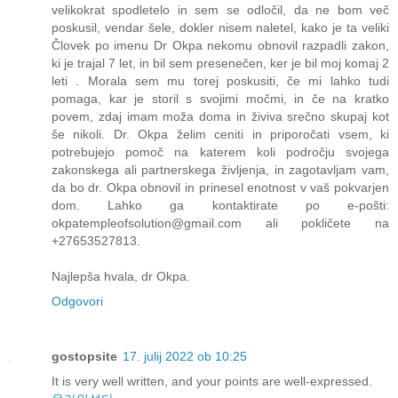
velikokrat spodletelo in sem se odločil, da ne bom več
poskusil, vendar šele, dokler nisem naletel, kako je ta veliki
Človek po imenu Dr Okpa nekomu obnovil razpadli zakon,
ki je trajal 7 let, in bil sem presenečen, ker je bil moj komaj 2
leti . Morala sem mu torej poskusiti, če mi lahko tudi
pomaga, kar je storil s svojimi močmi, in če na kratko
povem, zdaj imam moža doma in živiva srečno skupaj kot
še nikoli. Dr. Okpa želim ceniti in priporočati vsem, ki
potrebujejo pomoč na katerem koli področju svojega
zakonskega ali partnerskega življenja, in zagotavljam vam,
da bo dr. Okpa obnovil in prinesel enotnost v vaš pokvarjen
dom. Lahko ga kontaktirate po e-pošti:
okpatempleofsolution@gmail.com ali pokličete na
+27653527813.
Najlepša hvala, dr Okpa.
Odgovori
gostopsite
17. julij 2022 ob 10:25
It is very well written, and your points are well-expressed.