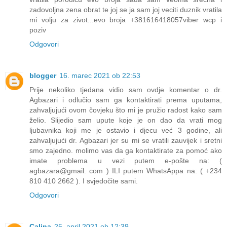
zadovoljna zena obrat te joj se ja sam joj veciti duznik vratila
mi volju za zivot...evo broja +381616418057viber wcp i
poziv
Odgovori
blogger
16. marec 2021 ob 22:53
Prije nekoliko tjedana vidio sam ovdje komentar o dr.
Agbazari i odlučio sam ga kontaktirati prema uputama,
zahvaljujući ovom čovjeku što mi je pružio radost kako sam
želio. Slijedio sam upute koje je on dao da vrati mog
ljubavnika koji me je ostavio i djecu već 3 godine, ali
zahvaljujući dr. Agbazari jer su mi se vratili zauvijek i sretni
smo zajedno. molimo vas da ga kontaktirate za pomoć ako
imate problema u vezi putem e-pošte na: (
agbazara@gmail. com ) ILI putem WhatsAppa na: ( +234
810 410 2662 ). I svjedočite sami.
Odgovori
Calina
25. april 2021 ob 12:39