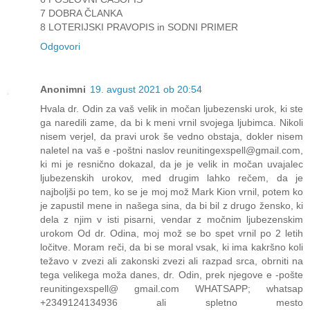
7 DOBRA ČLANKA
8 LOTERIJSKI PRAVOPIS in SODNI PRIMER
Odgovori
Anonimni
19. avgust 2021 ob 20:54
Hvala dr. Odin za vaš velik in močan ljubezenski urok, ki ste
ga naredili zame, da bi k meni vrnil svojega ljubimca. Nikoli
nisem verjel, da pravi urok še vedno obstaja, dokler nisem
naletel na vaš e -poštni naslov reunitingexspell@gmail.com,
ki mi je resnično dokazal, da je je velik in močan uvajalec
ljubezenskih urokov, med drugim lahko rečem, da je
najboljši po tem, ko se je moj mož Mark Kion vrnil, potem ko
je zapustil mene in našega sina, da bi bil z drugo žensko, ki
dela z njim v isti pisarni, vendar z močnim ljubezenskim
urokom Od dr. Odina, moj mož se bo spet vrnil po 2 letih
ločitve. Moram reči, da bi se moral vsak, ki ima kakršno koli
težavo v zvezi ali zakonski zvezi ali razpad srca, obrniti na
tega velikega moža danes, dr. Odin, prek njegove e -pošte
reunitingexspell@ gmail.com WHATSAPP; whatsap
+2349124134936 ali spletno mesto