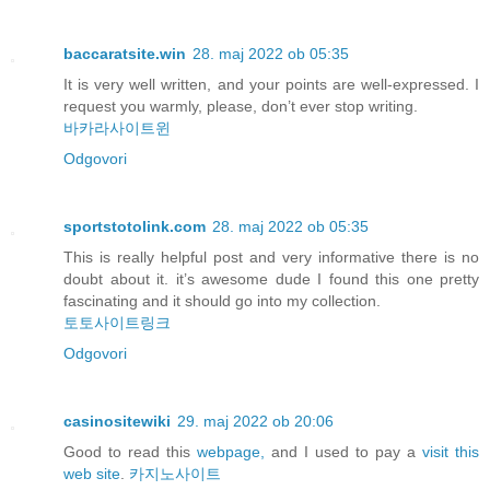
baccaratsite.win
28. maj 2022 ob 05:35
It is very well written, and your points are well-expressed. I
request you warmly, please, don’t ever stop writing.
바카라사이트윈
Odgovori
sportstotolink.com
28. maj 2022 ob 05:35
This is really helpful post and very informative there is no
doubt about it. it’s awesome dude I found this one pretty
fascinating and it should go into my collection.
토토사이트링크
Odgovori
casinositewiki
29. maj 2022 ob 20:06
Good to read this
webpage,
and I used to pay a
visit this
web site
.
카지노사이트