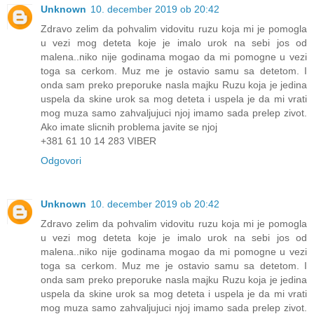
Unknown
10. december 2019 ob 20:42
Zdravo zelim da pohvalim vidovitu ruzu koja mi je pomogla
u vezi mog deteta koje je imalo urok na sebi jos od
malena..niko nije godinama mogao da mi pomogne u vezi
toga sa cerkom. Muz me je ostavio samu sa detetom. I
onda sam preko preporuke nasla majku Ruzu koja je jedina
uspela da skine urok sa mog deteta i uspela je da mi vrati
mog muza samo zahvaljujuci njoj imamo sada prelep zivot.
Ako imate slicnih problema javite se njoj
+381 61 10 14 283 VIBER
Odgovori
Unknown
10. december 2019 ob 20:42
Zdravo zelim da pohvalim vidovitu ruzu koja mi je pomogla
u vezi mog deteta koje je imalo urok na sebi jos od
malena..niko nije godinama mogao da mi pomogne u vezi
toga sa cerkom. Muz me je ostavio samu sa detetom. I
onda sam preko preporuke nasla majku Ruzu koja je jedina
uspela da skine urok sa mog deteta i uspela je da mi vrati
mog muza samo zahvaljujuci njoj imamo sada prelep zivot.