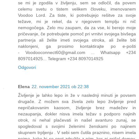
se mi je zgodila v življenju, sem se odločil, da povem
celemu svetu o tistem velikem človeku, imenovanem
Voodoo Lord. Za tiste, ki potrebujejo rešitve za svoje
težave, mi je rekel, da v njegovem templju ni nič
nemogočega. Zelo mu zaupam, da za vse, ki berejo moje
pričevanje, če potrebujete pomoč pri vrnitvi svojega bivšega
partnerja ali želite imeti svojega otroka, ali želite biti
naklonjeni, ga prosimo kontaktirajte po e-pošti
- Voodooconnect60@gmail.com ... Whatsapp +234
8097014925... Telegram +234 8097014925
Odgovori
Elena
22. november 2021 ob 22:38
Življenje je lahko lepo in že v naslednji minuti je povsem
drugače. Z možem sva živela zelo lepo življenje pred
nepričakovanim kaosom, življenje brez madežev in
nezaupanja, dokler nisva imela težav s podporo najinih
otrok, ni nehal plačevati in našel avanturo zunaj, se
spogledoval s svojimi želenimi ženskami po najinem
skupnem trpljenju . V sebi sem čutila praznino, nisem imela
pojma, kako bi se spet združila z njim, ker ni prišel domov,