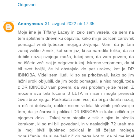
Odgovori
Anonymous
31. avgust 2022 ob 17:35
Moje ime je Tiffany Lacey in zelo sem vesela, da sem na
tem spletnem dnevniku objavila, kako mi je odličen čarovnik
pomagal vrniti ljubezen mojega življenja. Vem, da je tam
zunaj veliko žensk, kot sem jaz, ki so naredile toliko, da so
dobile nazaj svojega moža, tukaj sem, da vam povem, da
ne iščete več, saj je odgovor tukaj. Iskreno verjamem, da bi
bil svet boljši, če bi obstajalo do pet urokov, kot je DR
IBINOBA. Videl sem ljudi, ki so se pritoževali, kako so jim
lažni uroki obljubili, da jim bodo pomagali, a niso mogli, toda
z DR IBINOBO vam povem, da vaš problem je že rešen. Z
možem sva bila ločena 3 LETA in nisem mogla prenesti
živeti brez njega. Poskušala sem vse, da bi ga dobila nazaj,
a nič ni delovalo, dokler nisem videla številnih pričevanj o
tem, da je čarovnik poklical DR IBINOBA in kako odlično je
njegovo delo . Takoj sem stopila v stik z njim in sledila
korakom, ki so mi bili povedani, in v naslednjih 72 urah me
je moj bivši ljubimec poklical in bil željan mojega
odpuščanja, da si ne želi nič drugega kot to, da bi me imel