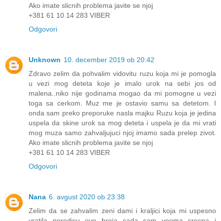
Ako imate slicnih problema javite se njoj
+381 61 10 14 283 VIBER
Odgovori
Unknown
10. december 2019 ob 20:42
Zdravo zelim da pohvalim vidovitu ruzu koja mi je pomogla
u vezi mog deteta koje je imalo urok na sebi jos od
malena..niko nije godinama mogao da mi pomogne u vezi
toga sa cerkom. Muz me je ostavio samu sa detetom. I
onda sam preko preporuke nasla majku Ruzu koja je jedina
uspela da skine urok sa mog deteta i uspela je da mi vrati
mog muza samo zahvaljujuci njoj imamo sada prelep zivot.
Ako imate slicnih problema javite se njoj
+381 61 10 14 283 VIBER
Odgovori
Nana
6. avgust 2020 ob 23:38
Zelim da se zahvalim zeni dami i kraljici koja mi uspesno
vratila porodicu evo broja sada sam veoma srecna i