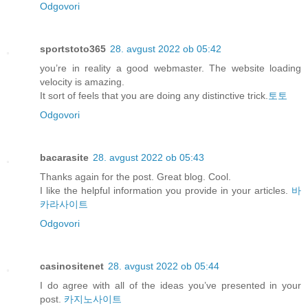
Odgovori
sportstoto365
28. avgust 2022 ob 05:42
you’re in reality a good webmaster. The website loading
velocity is amazing.
It sort of feels that you are doing any distinctive trick.
토토
Odgovori
bacarasite
28. avgust 2022 ob 05:43
Thanks again for the post. Great blog. Cool.
I like the helpful information you provide in your articles.
바
카라사이트
Odgovori
casinositenet
28. avgust 2022 ob 05:44
I do agree with all of the ideas you’ve presented in your
post.
카지노사이트