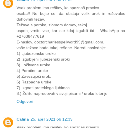
Vsak problem ima rešitev, ko spoznaš pravico
oseba!! Ne bojte se, da obstaja velik urok in reševalec
duhovnih težav,
Težave s poroko, zlomom domov, takoj
uspeh, vrnite vse, kar ste kdaj izgubili itd .. WhatsApp na
+27638477619
E-naslov. doctorcharlesspellword99@gmail.com.
vaše težave bodo takoj rešene. Naredi naslednje:
1) Ljubezenske uroke
2) Izgubljeni ljubezenski uroki
3) Ločitvene uroke
4) Poročne uroke
5) Zavezujoči urok.
6) Razpadne uroke
7) Izgnati preteklega ljubimca
8.) Želite napredovati v svoji pisarni / uroku loterije
Odgovori
Calina
25. april 2021 ob 12:39
Vsak problem ima rešitev, ko spoznaš pravico