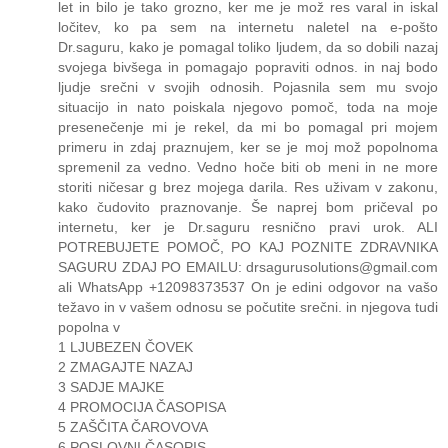
let in bilo je tako grozno, ker me je mož res varal in iskal
ločitev, ko pa sem na internetu naletel na e-pošto
Dr.saguru, kako je pomagal toliko ljudem, da so dobili nazaj
svojega bivšega in pomagajo popraviti odnos. in naj bodo
ljudje srečni v svojih odnosih. Pojasnila sem mu svojo
situacijo in nato poiskala njegovo pomoč, toda na moje
presenečenje mi je rekel, da mi bo pomagal pri mojem
primeru in zdaj praznujem, ker se je moj mož popolnoma
spremenil za vedno. Vedno hoče biti ob meni in ne more
storiti ničesar g brez mojega darila. Res uživam v zakonu,
kako čudovito praznovanje. Še naprej bom pričeval po
internetu, ker je Dr.saguru resnično pravi urok. ALI
POTREBUJETE POMOČ, PO KAJ POZNITE ZDRAVNIKA
SAGURU ZDAJ PO EMAILU: drsagurusolutions@gmail.com
ali WhatsApp +12098373537 On je edini odgovor na vašo
težavo in v vašem odnosu se počutite srečni. in njegova tudi
popolna v
1 LJUBEZEN ČOVEK
2 ZMAGAJTE NAZAJ
3 SADJE MAJKE
4 PROMOCIJA ČASOPISA
5 ZAŠČITA ČAROVOVA
6 POSLOVNI ČASOPIS