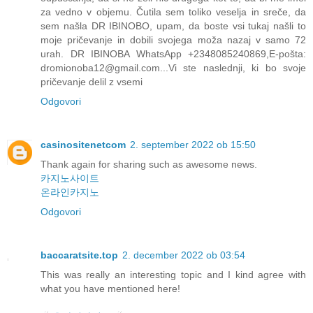
za vedno v objemu. Čutila sem toliko veselja in sreče, da
sem našla DR IBINOBO, upam, da boste vsi tukaj našli to
moje pričevanje in dobili svojega moža nazaj v samo 72
urah. DR IBINOBA WhatsApp +2348085240869,E-pošta:
dromionoba12@gmail.com...Vi ste naslednji, ki bo svoje
pričevanje delil z vsemi
Odgovori
casinositenetcom
2. september 2022 ob 15:50
Thank again for sharing such as awesome news.
카지노사이트
온라인카지노
Odgovori
baccaratsite.top
2. december 2022 ob 03:54
This was really an interesting topic and I kind agree with
what you have mentioned here!