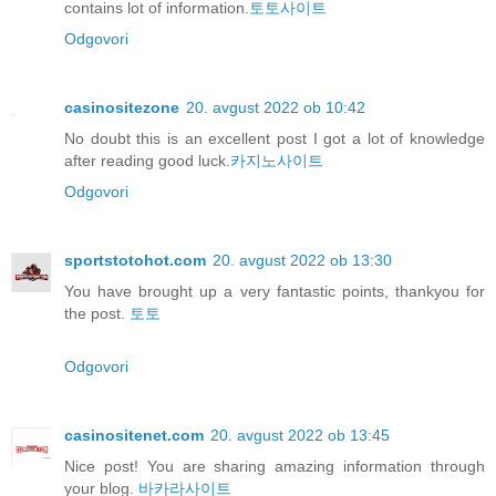
contains lot of information.
토토사이트
Odgovori
casinositezone
20. avgust 2022 ob 10:42
No doubt this is an excellent post I got a lot of knowledge
after reading good luck.
카지노사이트
Odgovori
sportstotohot.com
20. avgust 2022 ob 13:30
You have brought up a very fantastic points, thankyou for
the post.
토토
Odgovori
casinositenet.com
20. avgust 2022 ob 13:45
Nice post! You are sharing amazing information through
your blog.
바카라사이트