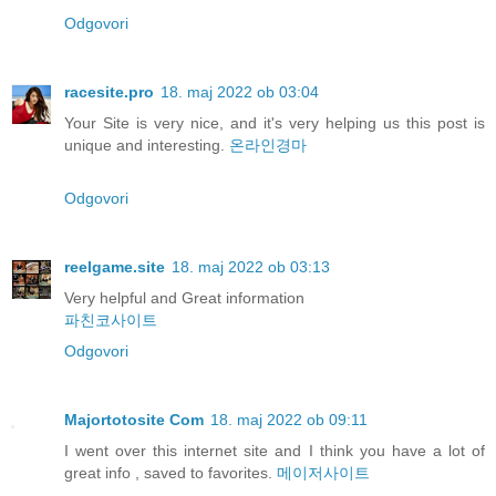
Odgovori
racesite.pro
18. maj 2022 ob 03:04
Your Site is very nice, and it's very helping us this post is
unique and interesting.
온라인경마
Odgovori
reelgame.site
18. maj 2022 ob 03:13
Very helpful and Great information
파친코사이트
Odgovori
Majortotosite Com
18. maj 2022 ob 09:11
I went over this internet site and I think you have a lot of
great info , saved to favorites.
메이저사이트