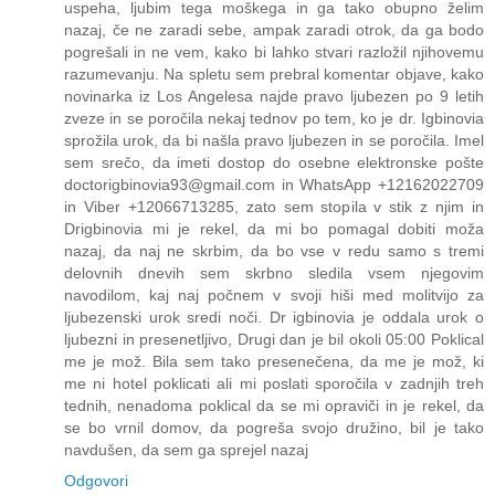
uspeha, ljubim tega moškega in ga tako obupno želim
nazaj, če ne zaradi sebe, ampak zaradi otrok, da ga bodo
pogrešali in ne vem, kako bi lahko stvari razložil njihovemu
razumevanju. Na spletu sem prebral komentar objave, kako
novinarka iz Los Angelesa najde pravo ljubezen po 9 letih
zveze in se poročila nekaj tednov po tem, ko je dr. Igbinovia
sprožila urok, da bi našla pravo ljubezen in se poročila. Imel
sem srečo, da imeti dostop do osebne elektronske pošte
doctorigbinovia93@gmail.com in WhatsApp +12162022709
in Viber +12066713285, zato sem stopila v stik z njim in
Drigbinovia mi je rekel, da mi bo pomagal dobiti moža
nazaj, da naj ne skrbim, da bo vse v redu samo s tremi
delovnih dnevih sem skrbno sledila vsem njegovim
navodilom, kaj naj počnem v svoji hiši med molitvijo za
ljubezenski urok sredi noči. Dr igbinovia je oddala urok o
ljubezni in presenetljivo, Drugi dan je bil okoli 05:00 Poklical
me je mož. Bila sem tako presenečena, da me je mož, ki
me ni hotel poklicati ali mi poslati sporočila v zadnjih treh
tednih, nenadoma poklical da se mi opraviči in je rekel, da
se bo vrnil domov, da pogreša svojo družino, bil je tako
navdušen, da sem ga sprejel nazaj
Odgovori