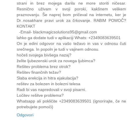
strani in brez mojega darila ne more storiti ničesar.
Resnično uživam v svoji poroki, kakšnem velikem
praznovanju. Še naprej bom pričeval na internetu, ker je
Dr..nosakhare pravi urok za črkovanje. RABIM POMOČ?
KONTAKT
-Email- blackmagicsolutions95@gmail.com
lahko ga dodate tudi v aplikaciji Whats: +2349083639501
On je edini odgovor na vašo težavo in vas v odnosu čuti
srečnega. In popoln je tudi v vajinem odnosu.
hočeš svojega bivšega nazaj?
želite ljubezenski urok za novega ljubimca?
Rešitev problema brez otrok?
Rešitev finančnih težav?
Slaba erekcija in hitra ejakulacija?
rešitev za bolezen in bolezni telesa
Radi bi vas napredovali v svoji pisarni.
Ločitev rešitve problema?
Whatsapp ali pokličite +2349083639501 (ignorirajte, če ne
potrebujete pomoči)
Odgovori