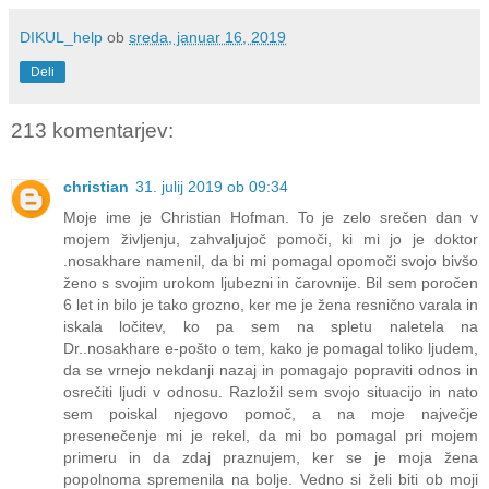
DIKUL_help
ob
sreda, januar 16, 2019
Deli
213 komentarjev:
christian
31. julij 2019 ob 09:34
Moje ime je Christian Hofman. To je zelo srečen dan v
mojem življenju, zahvaljujoč pomoči, ki mi jo je doktor
.nosakhare namenil, da bi mi pomagal opomoči svojo bivšo
ženo s svojim urokom ljubezni in čarovnije. Bil sem poročen
6 let in bilo je tako grozno, ker me je žena resnično varala in
iskala ločitev, ko pa sem na spletu naletela na
Dr..nosakhare e-pošto o tem, kako je pomagal toliko ljudem,
da se vrnejo nekdanji nazaj in pomagajo popraviti odnos in
osrečiti ljudi v odnosu. Razložil sem svojo situacijo in nato
sem poiskal njegovo pomoč, a na moje največje
presenečenje mi je rekel, da mi bo pomagal pri mojem
primeru in da zdaj praznujem, ker se je moja žena
popolnoma spremenila na bolje. Vedno si želi biti ob moji