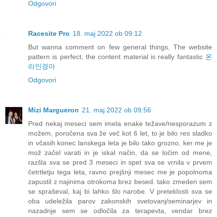
Odgovori
Racesite Pro
18. maj 2022 ob 09:12
But wanna comment on few general things, The website
pattern is perfect, the content material is really fantastic
온
라인경마
Odgovori
Mizi Margueron
21. maj 2022 ob 09:56
Pred nekaj meseci sem imela enake težave/nesporazum z
možem, poročena sva že več kot 6 let, to je bilo res sladko
in včasih konec lanskega leta je bilo tako grozno, ker me je
mož začel varati in je iskal način, da se ločim od mene,
razšla sva se pred 3 meseci in spet sva se vrnila v prvem
četrtletju tega leta, ravno prejšnji mesec me je popolnoma
zapustil z najinima otrokoma brez besed. tako zmeden sem
se spraševal, kaj bi lahko šlo narobe. V preteklosti sva se
oba udeležila parov zakonskih svetovanj/seminarjev in
nazadnje sem se odločila za terapevta, vendar brez