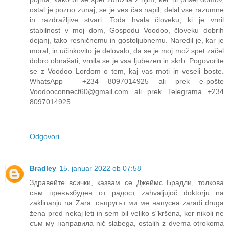
ostal je pozno zunaj, se je ves čas napil, delal vse razumne
in razdražljive stvari. Toda hvala človeku, ki je vrnil
stabilnost v moj dom, Gospodu Voodoo, človeku dobrih
dejanj, tako resničnemu in gostoljubnemu. Naredil je, kar je
moral, in učinkovito je delovalo, da se je moj mož spet začel
dobro obnašati, vrnila se je vsa ljubezen in skrb. Pogovorite
se z Voodoo Lordom o tem, kaj vas moti in veseli boste.
WhatsApp +234 8097014925 ali prek e-pošte
Voodooconnect60@gmail.com ali prek Telegrama +234
8097014925
Odgovori
Bradley
15. januar 2022 ob 07:58
Здравейте всички, казвам се Джеймс Брадли, толкова
съм превъзбуден от радост, zahvaljujoč doktorju na
zaklinanju na Zara. съпругът ми ме напусна zaradi druga
žena pred nekaj leti in sem bil veliko sʺkršena, ker nikoli ne
съм му направила nič slabega, ostalih z dvema otrokoma