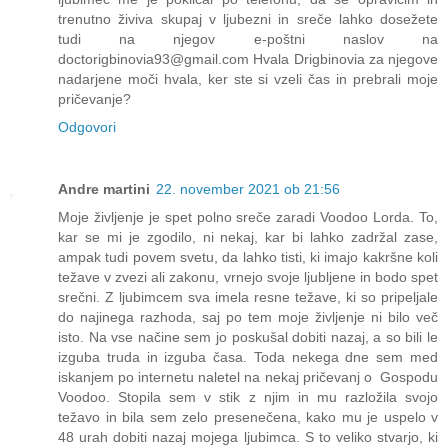
trenutno živiva skupaj v ljubezni in sreče lahko dosežete
tudi na njegov e-poštni naslov na
doctorigbinovia93@gmail.com Hvala Drigbinovia za njegove
nadarjene moči hvala, ker ste si vzeli čas in prebrali moje
pričevanje?
Odgovori
Andre martini
22. november 2021 ob 21:56
Moje življenje je spet polno sreče zaradi Voodoo Lorda. To,
kar se mi je zgodilo, ni nekaj, kar bi lahko zadržal zase,
ampak tudi povem svetu, da lahko tisti, ki imajo kakršne koli
težave v zvezi ali zakonu, vrnejo svoje ljubljene in bodo spet
srečni. Z ljubimcem sva imela resne težave, ki so pripeljale
do najinega razhoda, saj po tem moje življenje ni bilo več
isto. Na vse načine sem jo poskušal dobiti nazaj, a so bili le
izguba truda in izguba časa. Toda nekega dne sem med
iskanjem po internetu naletel na nekaj pričevanj o Gospodu
Voodoo. Stopila sem v stik z njim in mu razložila svojo
težavo in bila sem zelo presenečena, kako mu je uspelo v
48 urah dobiti nazaj mojega ljubimca. S to veliko stvarjo, ki