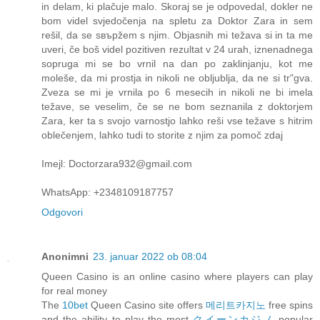
in delam, ki plačuje malo. Skoraj se je odpovedal, dokler ne
bom videl svjedočenja na spletu za Doktor Zara in sem
rešil, da se sвърžem s njim. Objasnih mi težava si in ta me
uveri, če boš videl pozitiven rezultat v 24 urah, iznenadnega
sopruga mi se bo vrnil na dan po zaklinjanju, kot me
moleše, da mi prostja in nikoli ne obljublja, da ne si trʺgva.
Zveza se mi je vrnila po 6 mesecih in nikoli ne bi imela
težave, se veselim, če se ne bom seznanila z doktorjem
Zara, ker ta s svojo varnostjo lahko reši vse težave s hitrim
oblečenjem, lahko tudi to storite z njim za pomoč zdaj
Imejl: Doctorzara932@gmail.com
WhatsApp: +2348109187757
Odgovori
Anonimni
23. januar 2022 ob 08:04
Queen Casino is an online casino where players can play
for real money
The
10bet
Queen Casino site offers
메리트카지노
free spins
and the ability to play the most
クイーンカジノ
popular