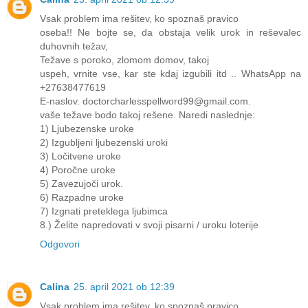
Vsak problem ima rešitev, ko spoznaš pravico
oseba!! Ne bojte se, da obstaja velik urok in reševalec
duhovnih težav,
Težave s poroko, zlomom domov, takoj
uspeh, vrnite vse, kar ste kdaj izgubili itd .. WhatsApp na
+27638477619
E-naslov. doctorcharlesspellword99@gmail.com.
vaše težave bodo takoj rešene. Naredi naslednje:
1) Ljubezenske uroke
2) Izgubljeni ljubezenski uroki
3) Ločitvene uroke
4) Poročne uroke
5) Zavezujoči urok.
6) Razpadne uroke
7) Izgnati preteklega ljubimca
8.) Želite napredovati v svoji pisarni / uroku loterije
Odgovori
Calina
25. april 2021 ob 12:39
Vsak problem ima rešitev, ko spoznaš pravico