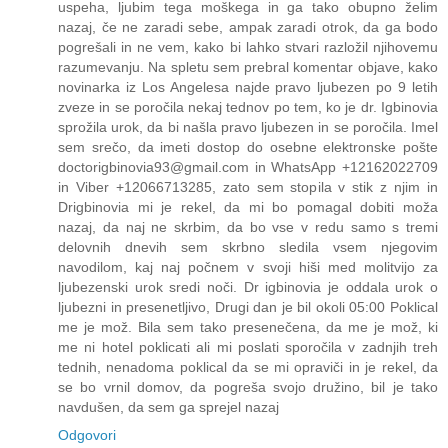
uspeha, ljubim tega moškega in ga tako obupno želim
nazaj, če ne zaradi sebe, ampak zaradi otrok, da ga bodo
pogrešali in ne vem, kako bi lahko stvari razložil njihovemu
razumevanju. Na spletu sem prebral komentar objave, kako
novinarka iz Los Angelesa najde pravo ljubezen po 9 letih
zveze in se poročila nekaj tednov po tem, ko je dr. Igbinovia
sprožila urok, da bi našla pravo ljubezen in se poročila. Imel
sem srečo, da imeti dostop do osebne elektronske pošte
doctorigbinovia93@gmail.com in WhatsApp +12162022709
in Viber +12066713285, zato sem stopila v stik z njim in
Drigbinovia mi je rekel, da mi bo pomagal dobiti moža
nazaj, da naj ne skrbim, da bo vse v redu samo s tremi
delovnih dnevih sem skrbno sledila vsem njegovim
navodilom, kaj naj počnem v svoji hiši med molitvijo za
ljubezenski urok sredi noči. Dr igbinovia je oddala urok o
ljubezni in presenetljivo, Drugi dan je bil okoli 05:00 Poklical
me je mož. Bila sem tako presenečena, da me je mož, ki
me ni hotel poklicati ali mi poslati sporočila v zadnjih treh
tednih, nenadoma poklical da se mi opraviči in je rekel, da
se bo vrnil domov, da pogreša svojo družino, bil je tako
navdušen, da sem ga sprejel nazaj
Odgovori