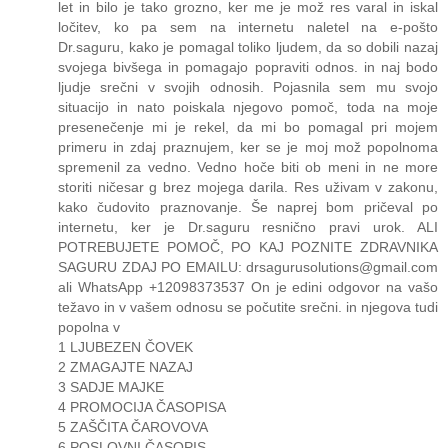
let in bilo je tako grozno, ker me je mož res varal in iskal
ločitev, ko pa sem na internetu naletel na e-pošto
Dr.saguru, kako je pomagal toliko ljudem, da so dobili nazaj
svojega bivšega in pomagajo popraviti odnos. in naj bodo
ljudje srečni v svojih odnosih. Pojasnila sem mu svojo
situacijo in nato poiskala njegovo pomoč, toda na moje
presenečenje mi je rekel, da mi bo pomagal pri mojem
primeru in zdaj praznujem, ker se je moj mož popolnoma
spremenil za vedno. Vedno hoče biti ob meni in ne more
storiti ničesar g brez mojega darila. Res uživam v zakonu,
kako čudovito praznovanje. Še naprej bom pričeval po
internetu, ker je Dr.saguru resnično pravi urok. ALI
POTREBUJETE POMOČ, PO KAJ POZNITE ZDRAVNIKA
SAGURU ZDAJ PO EMAILU: drsagurusolutions@gmail.com
ali WhatsApp +12098373537 On je edini odgovor na vašo
težavo in v vašem odnosu se počutite srečni. in njegova tudi
popolna v
1 LJUBEZEN ČOVEK
2 ZMAGAJTE NAZAJ
3 SADJE MAJKE
4 PROMOCIJA ČASOPISA
5 ZAŠČITA ČAROVOVA
6 POSLOVNI ČASOPIS