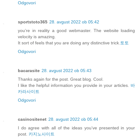
Odgovori
sportstoto365
28. avgust 2022 ob 05:42
you’re in reality a good webmaster. The website loading
velocity is amazing.
It sort of feels that you are doing any distinctive trick.
토토
Odgovori
bacarasite
28. avgust 2022 ob 05:43
Thanks again for the post. Great blog. Cool.
I like the helpful information you provide in your articles.
바
카라사이트
Odgovori
casinositenet
28. avgust 2022 ob 05:44
I do agree with all of the ideas you’ve presented in your
post.
카지노사이트