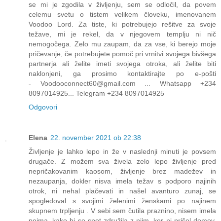
se mi je zgodila v življenju, sem se odločil, da povem
celemu svetu o tistem velikem človeku, imenovanem
Voodoo Lord. Za tiste, ki potrebujejo rešitve za svoje
težave, mi je rekel, da v njegovem templju ni nič
nemogočega. Zelo mu zaupam, da za vse, ki berejo moje
pričevanje, če potrebujete pomoč pri vrnitvi svojega bivšega
partnerja ali želite imeti svojega otroka, ali želite biti
naklonjeni, ga prosimo kontaktirajte po e-pošti
- Voodooconnect60@gmail.com ... Whatsapp +234
8097014925... Telegram +234 8097014925
Odgovori
Elena
22. november 2021 ob 22:38
Življenje je lahko lepo in že v naslednji minuti je povsem
drugače. Z možem sva živela zelo lepo življenje pred
nepričakovanim kaosom, življenje brez madežev in
nezaupanja, dokler nisva imela težav s podporo najinih
otrok, ni nehal plačevati in našel avanturo zunaj, se
spogledoval s svojimi želenimi ženskami po najinem
skupnem trpljenju . V sebi sem čutila praznino, nisem imela
pojma, kako bi se spet združila z njim, ker ni prišel domov,