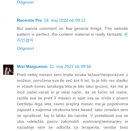
Odgovori
Racesite Pro
18. maj 2022 ob 09:12
But wanna comment on few general things, The website
pattern is perfect, the content material is really fantastic
온
라인경마
Odgovori
Mizi Margueron
21. maj 2022 ob 09:56
Pred nekaj meseci sem imela enake težave/nesporazum z
možem, poročena sva že več kot 6 let, to je bilo res sladko
in včasih konec lanskega leta je bilo tako grozno, ker me je
mož začel varati in je iskal način, da se ločim od mene,
razšla sva se pred 3 meseci in spet sva se vrnila v prvem
četrtletju tega leta, ravno prejšnji mesec me je popolnoma
zapustil z najinima otrokoma brez besed. tako zmeden sem
se spraševal, kaj bi lahko šlo narobe. V preteklosti sva se
oba udeležila parov zakonskih svetovanj/seminarjev in
nazadnje sem se odločila za terapevta, vendar brez