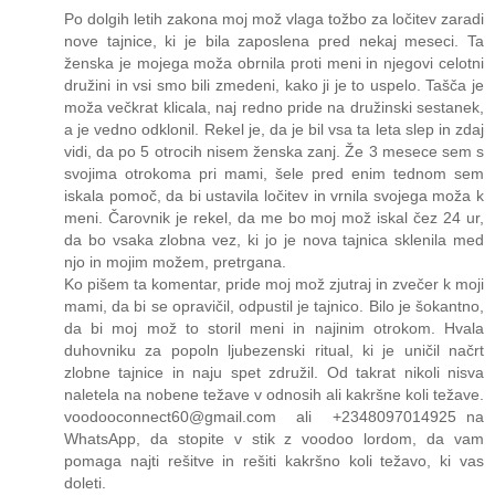
Po dolgih letih zakona moj mož vlaga tožbo za ločitev zaradi
nove tajnice, ki je bila zaposlena pred nekaj meseci. Ta
ženska je mojega moža obrnila proti meni in njegovi celotni
družini in vsi smo bili zmedeni, kako ji je to uspelo. Tašča je
moža večkrat klicala, naj redno pride na družinski sestanek,
a je vedno odklonil. Rekel je, da je bil vsa ta leta slep in zdaj
vidi, da po 5 otrocih nisem ženska zanj. Že 3 mesece sem s
svojima otrokoma pri mami, šele pred enim tednom sem
iskala pomoč, da bi ustavila ločitev in vrnila svojega moža k
meni. Čarovnik je rekel, da me bo moj mož iskal čez 24 ur,
da bo vsaka zlobna vez, ki jo je nova tajnica sklenila med
njo in mojim možem, pretrgana.
Ko pišem ta komentar, pride moj mož zjutraj in zvečer k moji
mami, da bi se opravičil, odpustil je tajnico. Bilo je šokantno,
da bi moj mož to storil meni in najinim otrokom. Hvala
duhovniku za popoln ljubezenski ritual, ki je uničil načrt
zlobne tajnice in naju spet združil. Od takrat nikoli nisva
naletela na nobene težave v odnosih ali kakršne koli težave.
voodooconnect60@gmail.com ali +2348097014925 na
WhatsApp, da stopite v stik z voodoo lordom, da vam
pomaga najti rešitve in rešiti kakršno koli težavo, ki vas
doleti.