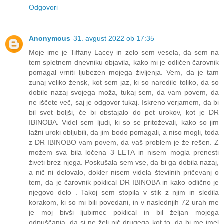
Odgovori
Anonymous
31. avgust 2022 ob 17:35
Moje ime je Tiffany Lacey in zelo sem vesela, da sem na
tem spletnem dnevniku objavila, kako mi je odličen čarovnik
pomagal vrniti ljubezen mojega življenja. Vem, da je tam
zunaj veliko žensk, kot sem jaz, ki so naredile toliko, da so
dobile nazaj svojega moža, tukaj sem, da vam povem, da
ne iščete več, saj je odgovor tukaj. Iskreno verjamem, da bi
bil svet boljši, če bi obstajalo do pet urokov, kot je DR
IBINOBA. Videl sem ljudi, ki so se pritoževali, kako so jim
lažni uroki obljubili, da jim bodo pomagali, a niso mogli, toda
z DR IBINOBO vam povem, da vaš problem je že rešen. Z
možem sva bila ločena 3 LETA in nisem mogla prenesti
živeti brez njega. Poskušala sem vse, da bi ga dobila nazaj,
a nič ni delovalo, dokler nisem videla številnih pričevanj o
tem, da je čarovnik poklical DR IBINOBA in kako odlično je
njegovo delo . Takoj sem stopila v stik z njim in sledila
korakom, ki so mi bili povedani, in v naslednjih 72 urah me
je moj bivši ljubimec poklical in bil željan mojega
odpuščanja, da si ne želi nič drugega kot to, da bi me imel