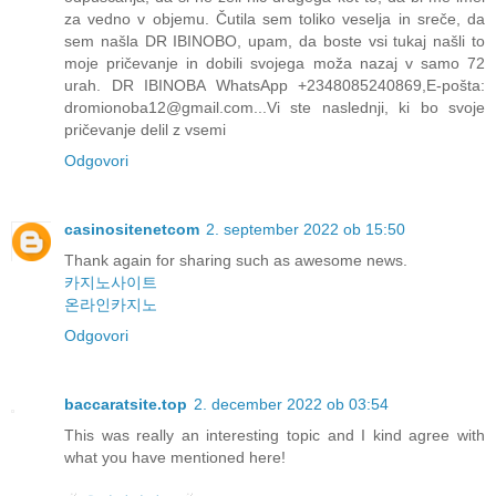
za vedno v objemu. Čutila sem toliko veselja in sreče, da
sem našla DR IBINOBO, upam, da boste vsi tukaj našli to
moje pričevanje in dobili svojega moža nazaj v samo 72
urah. DR IBINOBA WhatsApp +2348085240869,E-pošta:
dromionoba12@gmail.com...Vi ste naslednji, ki bo svoje
pričevanje delil z vsemi
Odgovori
casinositenetcom
2. september 2022 ob 15:50
Thank again for sharing such as awesome news.
카지노사이트
온라인카지노
Odgovori
baccaratsite.top
2. december 2022 ob 03:54
This was really an interesting topic and I kind agree with
what you have mentioned here!