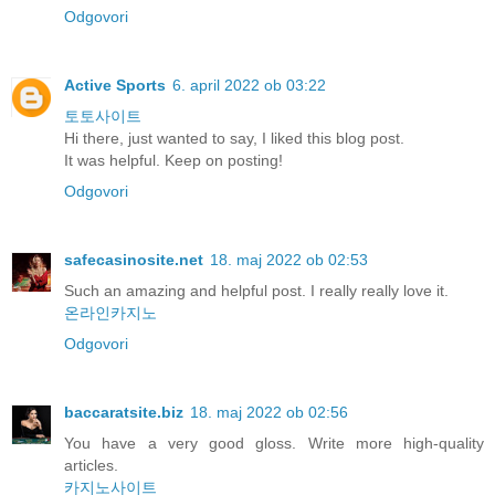
Odgovori
Active Sports
6. april 2022 ob 03:22
토토사이트
Hi there, just wanted to say, I liked this blog post.
It was helpful. Keep on posting!
Odgovori
safecasinosite.net
18. maj 2022 ob 02:53
Such an amazing and helpful post. I really really love it.
온라인카지노
Odgovori
baccaratsite.biz
18. maj 2022 ob 02:56
You have a very good gloss. Write more high-quality
articles.
카지노사이트