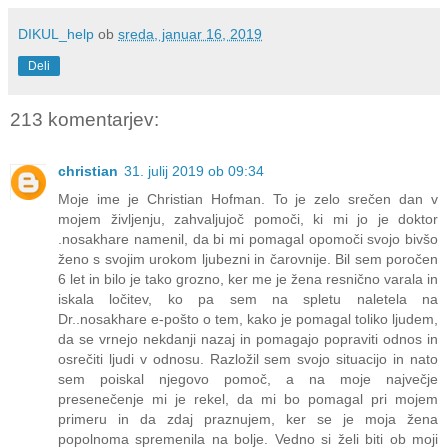
DIKUL_help
ob
sreda, januar 16, 2019
Deli
213 komentarjev:
christian
31. julij 2019 ob 09:34
Moje ime je Christian Hofman. To je zelo srečen dan v
mojem življenju, zahvaljujoč pomoči, ki mi jo je doktor
.nosakhare namenil, da bi mi pomagal opomoči svojo bivšo
ženo s svojim urokom ljubezni in čarovnije. Bil sem poročen
6 let in bilo je tako grozno, ker me je žena resnično varala in
iskala ločitev, ko pa sem na spletu naletela na
Dr..nosakhare e-pošto o tem, kako je pomagal toliko ljudem,
da se vrnejo nekdanji nazaj in pomagajo popraviti odnos in
osrečiti ljudi v odnosu. Razložil sem svojo situacijo in nato
sem poiskal njegovo pomoč, a na moje največje
presenečenje mi je rekel, da mi bo pomagal pri mojem
primeru in da zdaj praznujem, ker se je moja žena
popolnoma spremenila na bolje. Vedno si želi biti ob moji