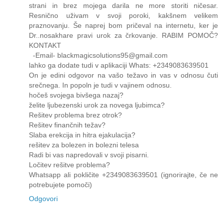
strani in brez mojega darila ne more storiti ničesar.
Resnično uživam v svoji poroki, kakšnem velikem
praznovanju. Še naprej bom pričeval na internetu, ker je
Dr..nosakhare pravi urok za črkovanje. RABIM POMOČ?
KONTAKT
-Email- blackmagicsolutions95@gmail.com
lahko ga dodate tudi v aplikaciji Whats: +2349083639501
On je edini odgovor na vašo težavo in vas v odnosu čuti
srečnega. In popoln je tudi v vajinem odnosu.
hočeš svojega bivšega nazaj?
želite ljubezenski urok za novega ljubimca?
Rešitev problema brez otrok?
Rešitev finančnih težav?
Slaba erekcija in hitra ejakulacija?
rešitev za bolezen in bolezni telesa
Radi bi vas napredovali v svoji pisarni.
Ločitev rešitve problema?
Whatsapp ali pokličite +2349083639501 (ignorirajte, če ne
potrebujete pomoči)
Odgovori