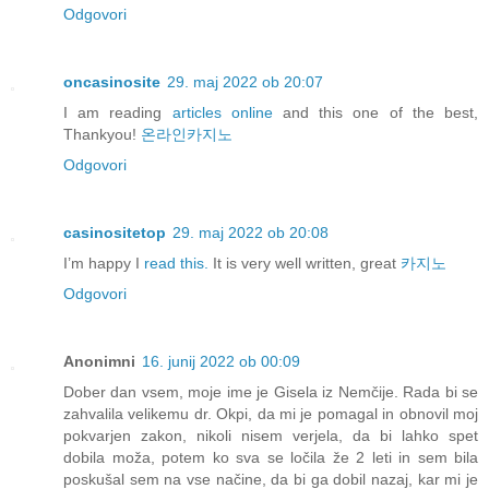
Odgovori
oncasinosite
29. maj 2022 ob 20:07
I am reading
articles online
and this one of the best,
Thankyou!
온라인카지노
Odgovori
casinositetop
29. maj 2022 ob 20:08
I’m happy I
read this.
It is very well written, great
카지노
Odgovori
Anonimni
16. junij 2022 ob 00:09
Dober dan vsem, moje ime je Gisela iz Nemčije. Rada bi se
zahvalila velikemu dr. Okpi, da mi je pomagal in obnovil moj
pokvarjen zakon, nikoli nisem verjela, da bi lahko spet
dobila moža, potem ko sva se ločila že 2 leti in sem bila
poskušal sem na vse načine, da bi ga dobil nazaj, kar mi je