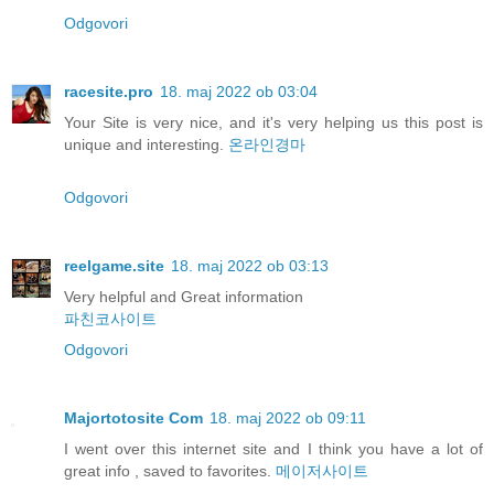
Odgovori
racesite.pro
18. maj 2022 ob 03:04
Your Site is very nice, and it's very helping us this post is
unique and interesting.
온라인경마
Odgovori
reelgame.site
18. maj 2022 ob 03:13
Very helpful and Great information
파친코사이트
Odgovori
Majortotosite Com
18. maj 2022 ob 09:11
I went over this internet site and I think you have a lot of
great info , saved to favorites.
메이저사이트