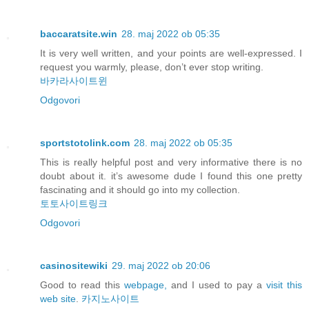
baccaratsite.win
28. maj 2022 ob 05:35
It is very well written, and your points are well-expressed. I
request you warmly, please, don’t ever stop writing.
바카라사이트윈
Odgovori
sportstotolink.com
28. maj 2022 ob 05:35
This is really helpful post and very informative there is no
doubt about it. it’s awesome dude I found this one pretty
fascinating and it should go into my collection.
토토사이트링크
Odgovori
casinositewiki
29. maj 2022 ob 20:06
Good to read this
webpage,
and I used to pay a
visit this
web site
.
카지노사이트