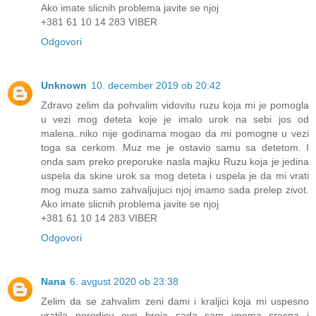
Ako imate slicnih problema javite se njoj
+381 61 10 14 283 VIBER
Odgovori
Unknown
10. december 2019 ob 20:42
Zdravo zelim da pohvalim vidovitu ruzu koja mi je pomogla
u vezi mog deteta koje je imalo urok na sebi jos od
malena..niko nije godinama mogao da mi pomogne u vezi
toga sa cerkom. Muz me je ostavio samu sa detetom. I
onda sam preko preporuke nasla majku Ruzu koja je jedina
uspela da skine urok sa mog deteta i uspela je da mi vrati
mog muza samo zahvaljujuci njoj imamo sada prelep zivot.
Ako imate slicnih problema javite se njoj
+381 61 10 14 283 VIBER
Odgovori
Nana
6. avgust 2020 ob 23:38
Zelim da se zahvalim zeni dami i kraljici koja mi uspesno
vratila porodicu evo broja sada sam veoma srecna i