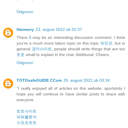
Odgovori
Harmony
23. avgust 2022 ob 02:37
There
0
may be an interesting discussion comment. I think
you're a much more taboo topic on this topic
파친코
, but in
general
경마사이트
, people should write things that are too
토토
small to explain in the chat. Additional. Cheers.
Odgovori
TOTOsafeGUIDE CCom
26. avgust 2022 ob 03:34
"I really enjoyed all of articles on this website, sportstoto I
hope you will continue to have similar posts to share with
everyone.
토토사이트
파워볼분석
스포츠토토