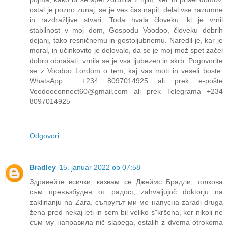
ostal je pozno zunaj, se je ves čas napil, delal vse razumne
in razdražljive stvari. Toda hvala človeku, ki je vrnil
stabilnost v moj dom, Gospodu Voodoo, človeku dobrih
dejanj, tako resničnemu in gostoljubnemu. Naredil je, kar je
moral, in učinkovito je delovalo, da se je moj mož spet začel
dobro obnašati, vrnila se je vsa ljubezen in skrb. Pogovorite
se z Voodoo Lordom o tem, kaj vas moti in veseli boste.
WhatsApp +234 8097014925 ali prek e-pošte
Voodooconnect60@gmail.com ali prek Telegrama +234
8097014925
Odgovori
Bradley
15. januar 2022 ob 07:58
Здравейте всички, казвам се Джеймс Брадли, толкова
съм превъзбуден от радост, zahvaljujoč doktorju na
zaklinanju na Zara. съпругът ми ме напусна zaradi druga
žena pred nekaj leti in sem bil veliko sʺkršena, ker nikoli ne
съм му направила nič slabega, ostalih z dvema otrokoma