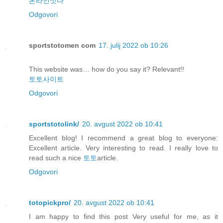
온라인섯다
Odgovori
sportstotomen com
17. julij 2022 ob 10:26
This website was… how do you say it? Relevant!!
토토사이트
Odgovori
sportstotolink/
20. avgust 2022 ob 10:41
Excellent blog! I recommend a great blog to everyone:
Excellent article. Very interesting to read. I really love to
read such a nice
토토
article.
Odgovori
totopickpro/
20. avgust 2022 ob 10:41
I am happy to find this post Very useful for me, as it