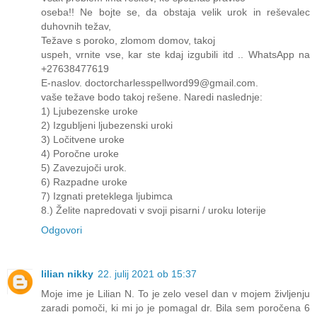
oseba!! Ne bojte se, da obstaja velik urok in reševalec
duhovnih težav,
Težave s poroko, zlomom domov, takoj
uspeh, vrnite vse, kar ste kdaj izgubili itd .. WhatsApp na
+27638477619
E-naslov. doctorcharlesspellword99@gmail.com.
vaše težave bodo takoj rešene. Naredi naslednje:
1) Ljubezenske uroke
2) Izgubljeni ljubezenski uroki
3) Ločitvene uroke
4) Poročne uroke
5) Zavezujoči urok.
6) Razpadne uroke
7) Izgnati preteklega ljubimca
8.) Želite napredovati v svoji pisarni / uroku loterije
Odgovori
lilian nikky
22. julij 2021 ob 15:37
Moje ime je Lilian N. To je zelo vesel dan v mojem življenju
zaradi pomoči, ki mi jo je pomagal dr. Bila sem poročena 6