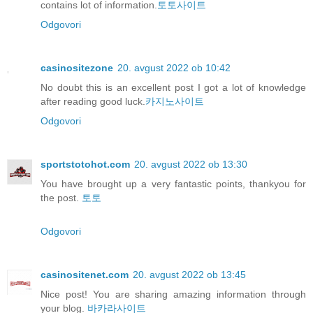
contains lot of information.
토토사이트
Odgovori
casinositezone
20. avgust 2022 ob 10:42
No doubt this is an excellent post I got a lot of knowledge
after reading good luck.
카지노사이트
Odgovori
sportstotohot.com
20. avgust 2022 ob 13:30
You have brought up a very fantastic points, thankyou for
the post.
토토
Odgovori
casinositenet.com
20. avgust 2022 ob 13:45
Nice post! You are sharing amazing information through
your blog.
바카라사이트