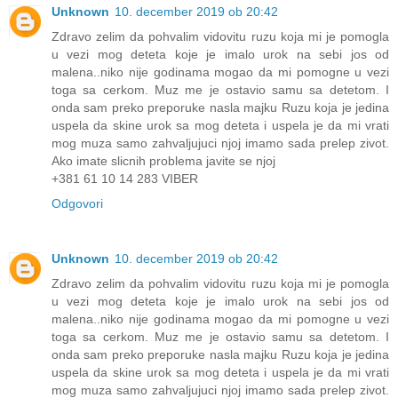
Unknown
10. december 2019 ob 20:42
Zdravo zelim da pohvalim vidovitu ruzu koja mi je pomogla
u vezi mog deteta koje je imalo urok na sebi jos od
malena..niko nije godinama mogao da mi pomogne u vezi
toga sa cerkom. Muz me je ostavio samu sa detetom. I
onda sam preko preporuke nasla majku Ruzu koja je jedina
uspela da skine urok sa mog deteta i uspela je da mi vrati
mog muza samo zahvaljujuci njoj imamo sada prelep zivot.
Ako imate slicnih problema javite se njoj
+381 61 10 14 283 VIBER
Odgovori
Unknown
10. december 2019 ob 20:42
Zdravo zelim da pohvalim vidovitu ruzu koja mi je pomogla
u vezi mog deteta koje je imalo urok na sebi jos od
malena..niko nije godinama mogao da mi pomogne u vezi
toga sa cerkom. Muz me je ostavio samu sa detetom. I
onda sam preko preporuke nasla majku Ruzu koja je jedina
uspela da skine urok sa mog deteta i uspela je da mi vrati
mog muza samo zahvaljujuci njoj imamo sada prelep zivot.