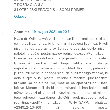
7 DOBRA ČLANKA
8 LOTERIJSKI PRAVOPIS in SODNI PRIMER
Odgovori
Anonimni
19. avgust 2021 ob 20:54
Hvala dr. Odin za vaš velik in močan ljubezenski urok, ki ste
ga naredili zame, da bi k meni vrnil svojega ljubimca. Nikoli
nisem verjel, da pravi urok še vedno obstaja, dokler nisem
naletel na vaš e -poštni naslov reunitingexspell@gmail.com,
ki mi je resnično dokazal, da je je velik in močan uvajalec
ljubezenskih urokov, med drugim lahko rečem, da je
najboljši po tem, ko se je moj mož Mark Kion vrnil, potem ko
je zapustil mene in našega sina, da bi bil z drugo žensko, ki
dela z njim v isti pisarni, vendar z močnim ljubezenskim
urokom Od dr. Odina, moj mož se bo spet vrnil po 2 letih
ločitve. Moram reči, da bi se moral vsak, ki ima kakršno koli
težavo v zvezi ali zakonski zvezi ali razpad srca, obrniti na
tega velikega moža danes, dr. Odin, prek njegove e -pošte
reunitingexspell@ gmail.com WHATSAPP; whatsap
+2349124134936 ali spletno mesto