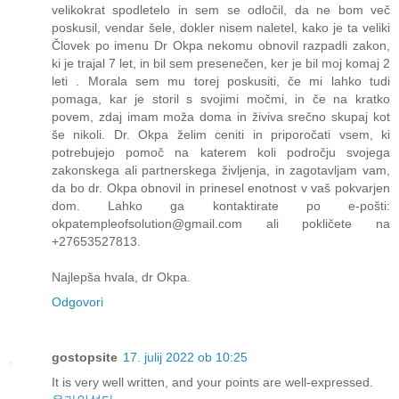
velikokrat spodletelo in sem se odločil, da ne bom več
poskusil, vendar šele, dokler nisem naletel, kako je ta veliki
Človek po imenu Dr Okpa nekomu obnovil razpadli zakon,
ki je trajal 7 let, in bil sem presenečen, ker je bil moj komaj 2
leti . Morala sem mu torej poskusiti, če mi lahko tudi
pomaga, kar je storil s svojimi močmi, in če na kratko
povem, zdaj imam moža doma in živiva srečno skupaj kot
še nikoli. Dr. Okpa želim ceniti in priporočati vsem, ki
potrebujejo pomoč na katerem koli področju svojega
zakonskega ali partnerskega življenja, in zagotavljam vam,
da bo dr. Okpa obnovil in prinesel enotnost v vaš pokvarjen
dom. Lahko ga kontaktirate po e-pošti:
okpatempleofsolution@gmail.com ali pokličete na
+27653527813.
Najlepša hvala, dr Okpa.
Odgovori
gostopsite
17. julij 2022 ob 10:25
It is very well written, and your points are well-expressed.