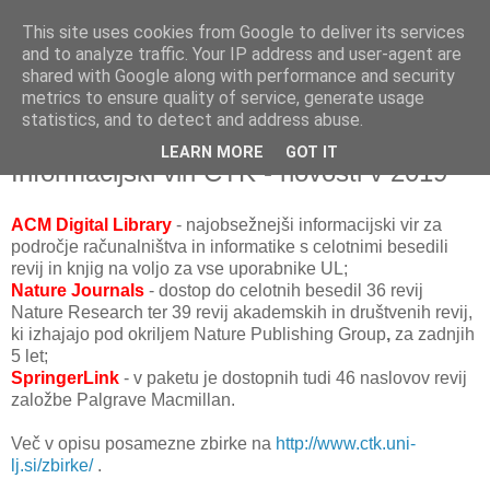
This site uses cookies from Google to deliver its services
and to analyze traffic. Your IP address and user-agent are
shared with Google along with performance and security
metrics to ensure quality of service, generate usage
▼
statistics, and to detect and address abuse.
LEARN MORE
GOT IT
sreda, 16. januar 2019
Informacijski viri CTK - novosti v 2019
ACM Digital Library
- najobsežnejši informacijski vir za
področje računalništva in informatike s celotnimi besedili
revij in knjig na voljo za vse uporabnike UL;
Nature Journals
- dostop do celotnih besedil 36 revij
Nature Research ter 39 revij akademskih in društvenih revij,
ki izhajajo pod okriljem Nature Publishing Group
,
za zadnjih
5 let;
SpringerLink
- v paketu je dostopnih tudi 46 naslovov revij
založbe Palgrave Macmillan.
Več v opisu posamezne zbirke na
http://www.ctk.uni-
lj.si/zbirke/
.