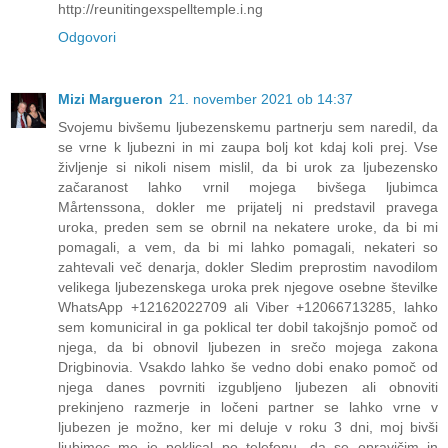
http://reunitingexspelltemple.i.ng
Odgovori
Mizi Margueron
21. november 2021 ob 14:37
Svojemu bivšemu ljubezenskemu partnerju sem naredil, da
se vrne k ljubezni in mi zaupa bolj kot kdaj koli prej. Vse
življenje si nikoli nisem mislil, da bi urok za ljubezensko
začaranost lahko vrnil mojega bivšega ljubimca
Mårtenssona, dokler me prijatelj ni predstavil pravega
uroka, preden sem se obrnil na nekatere uroke, da bi mi
pomagali, a vem, da bi mi lahko pomagali, nekateri so
zahtevali več denarja, dokler Sledim preprostim navodilom
velikega ljubezenskega uroka prek njegove osebne številke
WhatsApp +12162022709 ali Viber +12066713285, lahko
sem komuniciral in ga poklical ter dobil takojšnjo pomoč od
njega, da bi obnovil ljubezen in srečo mojega zakona
Drigbinovia. Vsakdo lahko še vedno dobi enako pomoč od
njega danes povrniti izgubljeno ljubezen ali obnoviti
prekinjeno razmerje in ločeni partner se lahko vrne v
ljubezen je možno, ker mi deluje v roku 3 dni, moj bivši
ljubimec me je poklical po telefonu, da se opravičim in