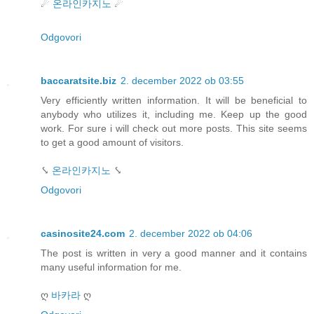
☄
온라인카지노
☄
Odgovori
baccaratsite.biz
2. december 2022 ob 03:55
Very efficiently written information. It will be beneficial to
anybody who utilizes it, including me. Keep up the good
work. For sure i will check out more posts. This site seems
to get a good amount of visitors.
⤥
온라인카지노
⤥
Odgovori
casinosite24.com
2. december 2022 ob 04:06
The post is written in very a good manner and it contains
many useful information for me.
ღ
바카라
ღ