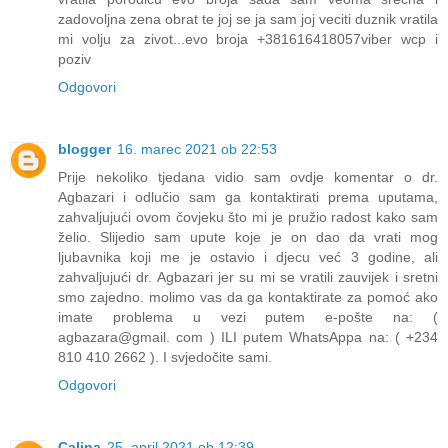
zadovoljna zena obrat te joj se ja sam joj veciti duznik vratila
mi volju za zivot...evo broja +381616418057viber wcp i
poziv
Odgovori
blogger
16. marec 2021 ob 22:53
Prije nekoliko tjedana vidio sam ovdje komentar o dr.
Agbazari i odlučio sam ga kontaktirati prema uputama,
zahvaljujući ovom čovjeku što mi je pružio radost kako sam
želio. Slijedio sam upute koje je on dao da vrati mog
ljubavnika koji me je ostavio i djecu već 3 godine, ali
zahvaljujući dr. Agbazari jer su mi se vratili zauvijek i sretni
smo zajedno. molimo vas da ga kontaktirate za pomoć ako
imate problema u vezi putem e-pošte na: (
agbazara@gmail. com ) ILI putem WhatsAppa na: ( +234
810 410 2662 ). I svjedočite sami.
Odgovori
Calina
25. april 2021 ob 12:39