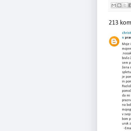
213 kom
christ
n
pravi
Moje i
mojem 
.nosa
bivšo 
sem po
žena r
splet
je pom
in pom
Razlož
pomoč
da mi
prazn
na bol
mojega
v svo
bom pr
urok 
-Emai