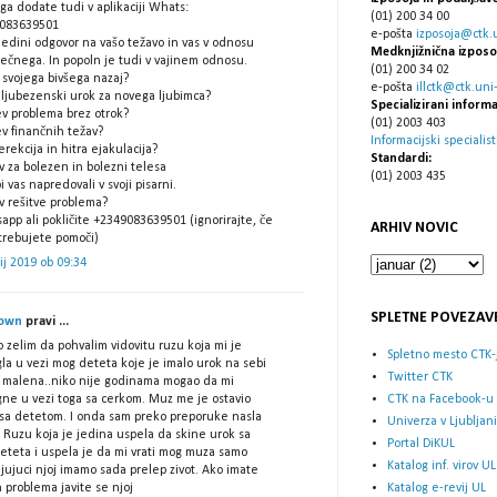
ga dodate tudi v aplikaciji Whats:
(01) 200 34 00
083639501
e-pošta
izposoja@ctk.un
 edini odgovor na vašo težavo in vas v odnosu
Medknjižnična izposo
rečnega. In popoln je tudi v vajinem odnosu.
(01) 200 34 02
 svojega bivšega nazaj?
e-pošta
illctk@ctk.uni-l
 ljubezenski urok za novega ljubimca?
Specializirani informa
ev problema brez otrok?
(01) 2003 403
v finančnih težav?
Informacijski specialist
erekcija in hitra ejakulacija?
Standardi:
v za bolezen in bolezni telesa
(01) 2003 435
i vas napredovali v svoji pisarni.
v rešitve problema?
pp ali pokličite +2349083639501 (ignorirajte, če
ARHIV NOVIC
trebujete pomoči)
lij 2019 ob 09:34
SPLETNE POVEZAV
own
pravi ...
 zelim da pohvalim vidovitu ruzu koja mi je
Spletno mesto CTK-
la u vezi mog deteta koje je imalo urok na sebi
Twitter CTK
d malena..niko nije godinama mogao da mi
CTK na Facebook-u
ne u vezi toga sa cerkom. Muz me je ostavio
sa detetom. I onda sam preko preporuke nasla
Univerza v Ljubljani
 Ruzu koja je jedina uspela da skine urok sa
Portal DiKUL
eteta i uspela je da mi vrati mog muza samo
Katalog inf. virov UL
jujuci njoj imamo sada prelep zivot. Ako imate
Katalog e-revij UL
h problema javite se njoj