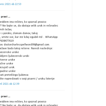
arec 2021 ob 22:53
a
pravi ...
roblem ima rešitev, ko spoznaš pravico
! Ne bojte se, da obstaja velik urok in reševalec
nih težav,
e s poroko, zlomom domov, takoj
 vrnite vse, kar ste kdaj izgubili itd .. WhatsApp
7638477619
lov. doctorcharlesspellword99@gmail.com.
težave bodo takoj rešene. Naredi naslednje:
ubezenske uroke
ubljeni ljubezenski uroki
čitvene uroke
ročne uroke
ezujoči urok.
zpadne uroke
nati preteklega ljubimca
lite napredovati v svoji pisarni / uroku loterije
ril 2021 ob 12:39
a
pravi ...
roblem ima rešitev, ko spoznaš pravico
! Ne bojte se, da obstaja velik urok in reševalec