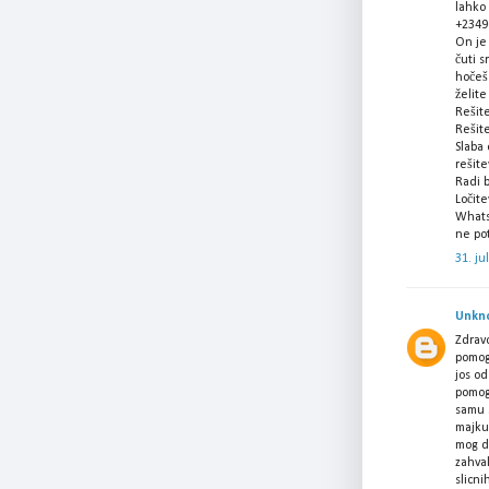
lahko 
+2349
On je
čuti s
hočeš
želite
Rešit
Rešite
Slaba 
rešite
Radi b
Ločite
Whatsa
ne po
31. ju
Unkn
Zdravo
pomog
jos o
pomog
samu 
majku
mog d
zahval
slicni