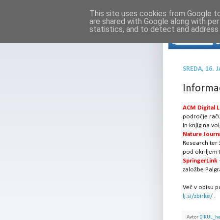
This site uses cookies from Google to 
are shared with Google along with per
statistics, and to detect and address
SREDA, 16. 
Informac
ACM Digital L
področje račun
in knjig na vo
Nature Journ
Research ter 3
pod okriljem 
SpringerLink
založbe Palg
Več v opisu 
lj.si/zbirke/
.
Avtor
DIKUL_h