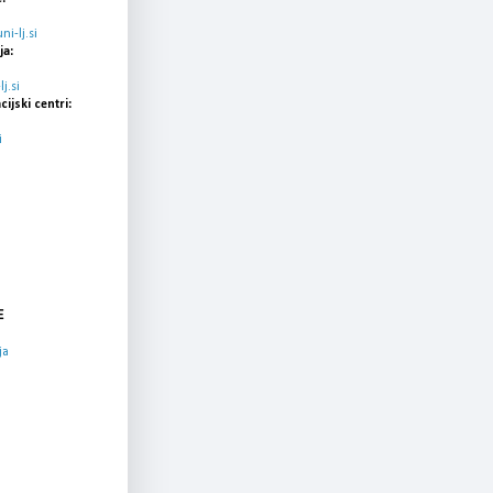
i-lj.si
ja:
j.si
cijski centri:
i
E
ja