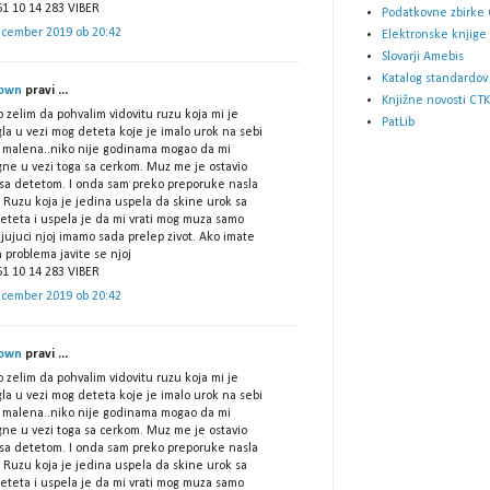
61 10 14 283 VIBER
Podatkovne zbirke 
ecember 2019 ob 20:42
Elektronske knjige
Slovarji Amebis
Katalog standardov
own
pravi ...
Knjižne novosti CTK
 zelim da pohvalim vidovitu ruzu koja mi je
PatLib
la u vezi mog deteta koje je imalo urok na sebi
d malena..niko nije godinama mogao da mi
ne u vezi toga sa cerkom. Muz me je ostavio
sa detetom. I onda sam preko preporuke nasla
 Ruzu koja je jedina uspela da skine urok sa
eteta i uspela je da mi vrati mog muza samo
jujuci njoj imamo sada prelep zivot. Ako imate
h problema javite se njoj
61 10 14 283 VIBER
ecember 2019 ob 20:42
own
pravi ...
 zelim da pohvalim vidovitu ruzu koja mi je
la u vezi mog deteta koje je imalo urok na sebi
d malena..niko nije godinama mogao da mi
ne u vezi toga sa cerkom. Muz me je ostavio
sa detetom. I onda sam preko preporuke nasla
 Ruzu koja je jedina uspela da skine urok sa
eteta i uspela je da mi vrati mog muza samo