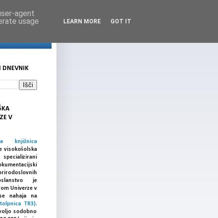
 user-agent
nerate usage
LEARN MORE
GOT IT
I DNEVNIK
ŠKA
ZE V
ka knjižnica
e visokošolska
cializirani
umentacijski
prirodoslovnih
slanstvo je
vom Univerze v
a se nahaja na
tolpnica TR3).
voljo sodobno