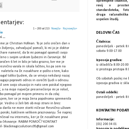
opremljene čitalnice, 
revij v prostem
standardoteka, fot
druga računalniš
uspešen študij.
entarjev:
1 – 200 od 213
Novejša›
Najnovejša»
DELOVNI ČAS
ia
 ...
Čitalnica:
me je Christian Hofman. To je zelo srečen dan v
ponedeljek - petek 8.
življenju, zahvaljujoč pomoči, ki mi jo je doktor
sobota 9.00-17.00
khare namenil, da bi mi pomagal opomoči svojo
ženo s svojim urokom ljubezni in čarovnije. Bil
Izposoja gradiva:
ročen 6 let in bilo je tako grozno, ker me je
iz skladišča 8.00-20.00
esnično varala in iskala ločitev, ko pa sem na
iz prostega pristopa 8.
u naletela na Dr..nosakhare e-pošto o tem, kako
agal toliko ljudem, da se vrnejo nekdanji nazaj
Ob sobotah poslej ne 
agajo popraviti odnos in osrečiti ljudi v odnosu.
izposoja gradiva iz skl
il sem svojo situacijo in nato sem poiskal njegovo
, a na moje največje presenečenje mi je rekel,
Ostali oddelki:
 bo pomagal pri mojem primeru in da zdaj
ponedeljek - petek 8:0
ujem, ker se je moja žena popolnoma spremenila
je. Vedno si želi biti ob moji strani in brez
 darila ne more storiti ničesar. Resnično uživam
KONTAKTNI PODAT
ji poroki, kakšnem velikem praznovanju. Še naprej
ičeval na internetu, ker je Dr..nosakhare pravi
Informacije:
za črkovanje. RABIM POMOČ? KONTAKT
(01) 200 34 01
l- blackmagicsolutions95@gmail.com
Izposoja in podaljšave