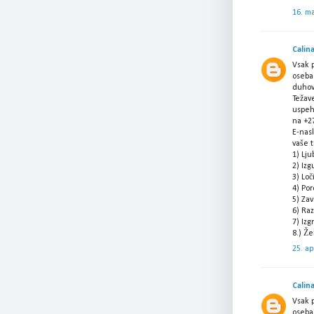
16. m
Calin
Vsak p
oseba!
duhov
Težav
uspeh,
na +2
E-nas
vaše 
1) Lj
2) Izg
3) Lo
4) Po
5) Zav
6) Ra
7) Izg
8.) Že
25. ap
Calin
Vsak p
oseba!