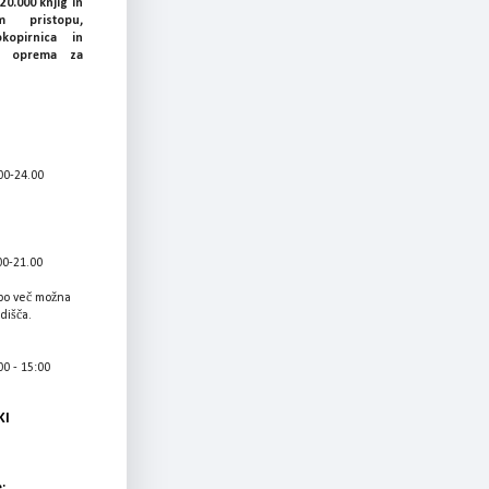
20.000 knjig in
 pristopu,
okopirnica in
ka oprema za
00-24.00
00-21.00
bo več možna
adišča.
0 - 15:00
KI
: