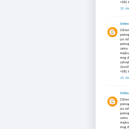
+381 
10. d
Unkn
Zdravo
pomog
jos o
pomog
samu 
majku
mog d
zahval
slicni
+381 
10. d
Unkn
Zdravo
pomog
jos o
pomog
samu 
majku
mog d