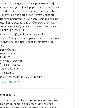
, da mi bo pomagal pri mojem primeru in zdaj
ujem, ker se je moj mož popolnoma spremenil za
. Vedno hoče biti ob meni in ne more storiti
r g brez mojega darila. Res uživam v zakonu,
čudovito praznovanje. Še naprej bom pričeval po
etu, ker je Dr.saguru resnično pravi urok. ALI
BUJETE POMOČ, PO KAJ POZNITE ZDRAVNIKA
U ZDAJ PO EMAILU:
urusolutions@gmail.com ali WhatsApp
8373537 On je edini odgovor na vašo težavo in v
 odnosu se počutite srečni. in njegova tudi
na v
BEZEN ČOVEK
GAJTE NAZAJ
JE MAJKE
MOCIJA ČASOPISA
ŠČITA ČAROVOVA
LOVNI ČASOPIS
BRA ČLANKA
ERIJSKI PRAVOPIS in SODNI PRIMER
lij 2021 ob 15:37
ni pravi ...
dr. Odin za vaš velik in močan ljubezenski urok,
 ga naredili zame, da bi k meni vrnil svojega