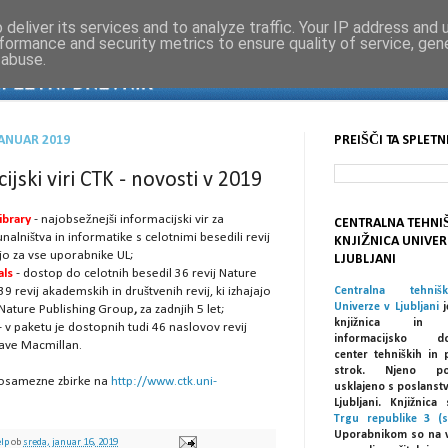
deliver its services and to analyze traffic. Your IP address and
formance and security metrics to ensure quality of service, ge
 abuse.
JANUAR 2019
PREIŠČI TA SPLETN
ijski viri CTK - novosti v 2019
ibrary
- najobsežnejši informacijski vir za
CENTRALNA TEHNI
alništva in informatike s celotnimi besedili revij
KNJIŽNICA UNIVER
ljo za vse uporabnike UL;
LJUBLJANI
als
- dostop do celotnih besedil 36 revij Nature
9 revij akademskih in društvenih revij, ki izhajajo
Centralna tehniš
Univerze v Ljubljani
j
Nature Publishing Group
,
za zadnjih 5 let;
knjižnica in spe
- v paketu je dostopnih tudi 46 naslovov revij
informacijsko dok
rave Macmillan.
center tehniških in 
strok. Njeno po
posamezne zbirke na
http://www.ctk.uni-
usklajeno s poslanst
Ljubljani. Knjižnic
Trgu republike 3 (s
Uporabnikom so na 
elp
ob
sreda, januar 16, 2019