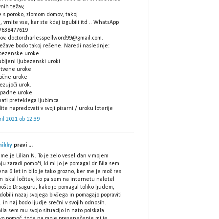
nih težav,
e s poroko, zlomom domov, takoj
 vrnite vse, kar ste kdaj izgubili itd .. WhatsApp
7638477619
lov. doctorcharlesspellword99@gmail.com.
težave bodo takoj rešene. Naredi naslednje:
ubezenske uroke
ubljeni ljubezenski uroki
čitvene uroke
ročne uroke
ezujoči urok.
zpadne uroke
nati preteklega ljubimca
lite napredovati v svoji pisarni / uroku loterije
ril 2021 ob 12:39
 nikky
pravi ...
me je Lilian N. To je zelo vesel dan v mojem
nju zaradi pomoči, ki mi jo je pomagal dr. Bila sem
na 6 let in bilo je tako grozno, ker me je mož res
in iskal ločitev, ko pa sem na internetu naletel
ošto Dr.saguru, kako je pomagal toliko ljudem,
dobili nazaj svojega bivšega in pomagajo popraviti
 in naj bodo ljudje srečni v svojih odnosih.
ila sem mu svojo situacijo in nato poiskala
vo pomoč, toda na moje presenečenje mi je