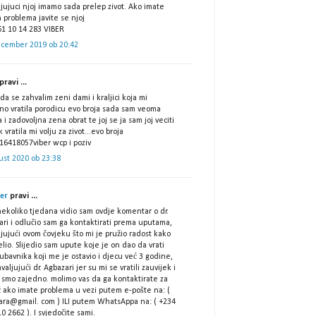
jujuci njoj imamo sada prelep zivot. Ako imate
h problema javite se njoj
61 10 14 283 VIBER
ecember 2019 ob 20:42
pravi ...
da se zahvalim zeni dami i kraljici koja mi
no vratila porodicu evo broja sada sam veoma
 i zadovoljna zena obrat te joj se ja sam joj veciti
 vratila mi volju za zivot...evo broja
16418057viber wcp i poziv
ust 2020 ob 23:38
er
pravi ...
nekoliko tjedana vidio sam ovdje komentar o dr.
ari i odlučio sam ga kontaktirati prema uputama,
jujući ovom čovjeku što mi je pružio radost kako
lio. Slijedio sam upute koje je on dao da vrati
ubavnika koji me je ostavio i djecu već 3 godine,
hvaljujući dr. Agbazari jer su mi se vratili zauvijek i
i smo zajedno. molimo vas da ga kontaktirate za
 ako imate problema u vezi putem e-pošte na: (
ara@gmail. com ) ILI putem WhatsAppa na: ( +234
0 2662 ). I svjedočite sami.