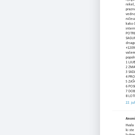
rekel
prazn
vedno
ničesa
kako 
intern
POTRE
SAGUR
drsag
+1209
vašem
popol
1 LJU
2 ZMA
3 SAD
4 PRO
5 ZA
6 POS
7 DO
8 LOT
22. ju
Anonim
Hvala 
ki ste