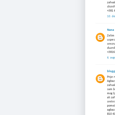
zahval
slicni
+381 
10. d
Nana
Zelim 
uspes
srecna
duznik
+3816
6. avg
blogg
Prije 
Agbaz
zahval
sam že
mog lj
ali za
sretn
pomoć
agbaz
810 41