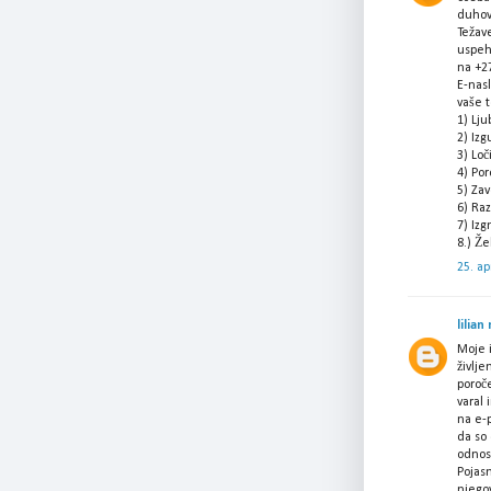
duhov
Težav
uspeh,
na +2
E-nas
vaše 
1) Lj
2) Izg
3) Lo
4) Po
5) Zav
6) Ra
7) Izg
8.) Že
25. ap
lilian
Moje i
življe
poroče
varal 
na e-p
da so 
odnos.
Pojasn
njego