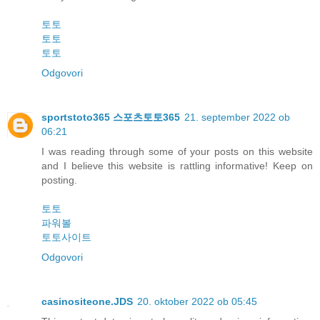
토토
토토
토토
Odgovori
sportstoto365 스포츠토토365
21. september 2022 ob
06:21
I was reading through some of your posts on this website
and I believe this website is rattling informative! Keep on
posting.
토토
파워볼
토토사이트
Odgovori
casinositeone.JDS
20. oktober 2022 ob 05:45