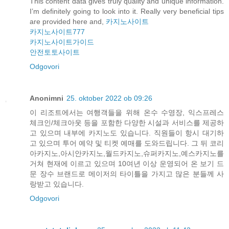
This content data gives truly quality and unique information.
I’m definitely going to look into it. Really very beneficial tips
are provided here and,
카지노사이트
카지노사이트777
카지노사이트가이드
안전토토사이트
Odgovori
Anonimni
25. oktober 2022 ob 09:26
이 리조트에서는 여행객들을 위해 온수 수영장, 익스프레스
체크인/체크아웃 등을 포함한 다양한 시설과 서비스를 제공하
고 있으며 내부에 카지노도 있습니다. 직원들이 항시 대기하
고 있으며 투어 예약 및 티켓 예매를 도와드립니다. 그 뒤 코리
아카지노,아시안카지노,월드카지노,슈퍼카지노,예스카지노를
거쳐 현재에 이르고 있으며 10여년 이상 운영되어 온 보기 드
문 장수 브랜드로 메이저의 타이틀을 가지고 많은 분들께 사
랑받고 있습니다.
Odgovori