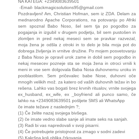
NA KATEGA: +2349083639501
-Email- blackmagicsolutions95@gmail.com
Pozdravljeni! Am, Christian Hofman, sem iz ZDA. Delam za
mednarodno Apache Corporations, na potovanju po Afriki
sem spoznal Babo Noso, šel sem tja po pogodbo za
pogajanja in izgubil v drugem podjetju, bil sem pustošen in
zlomljen in pred nekaj meseci sem se pravkar razvezal,
moja žena je odšla z otroki in to delo je bila moja pot do
dobrega življenja in vrnitve družine. Po mojem posvetovanju
z Baba Noso je opravil urok zame in dobil sem pogodbo in
nekaj mesecev pozneje sta se moja žena in otroci vrnili k
meni in vse sem dolgovala Baba Nosa duhovnemu uroku in
pooblastilom. Sem pričevalec babe Nose, duhovni oče
mnogih velikih mož. za katero od vaših duhovnih težav in bo
rešena. Lahko vas bogati brez krvnih ritualov, vrnite svojega
ex_husband, ex_wife, ex _boyfriend ali punco samo, če
lahko na +2349083639501 pošljete SMS ali WhatsApp
če imate težave z naslednjim ?;
(1) Če želite nazaj svojega bivšega.
(2) če imate vedno slabe sanje ali imate seks na sanjah.
(3) Radi bi vas napredovali v svoji pisarni.
(4) Če potrebujete pristojnost za zmago v sodni zadevi
(5) Kakršna koli oblika črkovanja