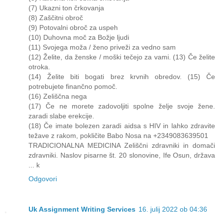
(7) Ukazni ton črkovanja
(8) Zaščitni obroč
(9) Potovalni obroč za uspeh
(10) Duhovna moč za Božje ljudi
(11) Svojega moža / ženo priveži za vedno sam
(12) Želite, da ženske / moški tečejo za vami. (13) Če želite
otroka.
(14) Želite biti bogati brez krvnih obredov. (15) Če
potrebujete finančno pomoč.
(16) Zeliščna nega
(17) Če ne morete zadovoljiti spolne želje svoje žene.
zaradi slabe erekcije.
(18) Če imate bolezen zaradi aidsa s HIV in lahko zdravite
težave z rakom, pokličite Babo Nosa na +2349083639501
TRADICIONALNA MEDICINA Zeliščni zdravniki in domači
zdravniki. Naslov pisarne št. 20 slonovine, Ife Osun, država
... k
Odgovori
Uk Assignment Writing Services
16. julij 2022 ob 04:36