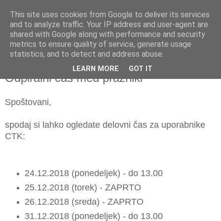
This site uses cookies from Google to deliver its services
and to analyze traffic. Your IP address and user-agent are
shared with Google along with performance and security
metrics to ensure quality of service, generate usage
▼
statistics, and to detect and address abuse.
LEARN MORE
GOT IT
petek, 21. december 2018
Odpiralni čas med prazniki
Spoštovani,
spodaj si lahko ogledate delovni čas za uporabnike
CTK:
24.12.2018 (ponedeljek) - do 13.00
25.12.2018 (torek) - ZAPRTO
26.12.2018 (sreda) - ZAPRTO
31.12.2018 (ponedeljek) - do 13.00