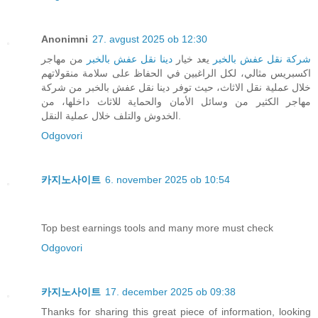
Anonimni
27. avgust 2025 ob 12:30
شركة نقل عفش بالخبر
يعد خيار
دينا نقل عفش بالخبر
من مهاجر
اكسبريس مثالي، لكل الراغبين في الحفاظ على سلامة منقولاتهم
خلال عملية نقل الاثاث، حيث توفر دينا نقل عفش بالخبر من شركة
مهاجر الكثير من وسائل الأمان والحماية للاثاث داخلها، من
الخدوش والتلف خلال عملية النقل.
Odgovori
카지노사이트
6. november 2025 ob 10:54
Top best earnings tools and many more must check
Odgovori
카지노사이트
17. december 2025 ob 09:38
Thanks for sharing this great piece of information, looking