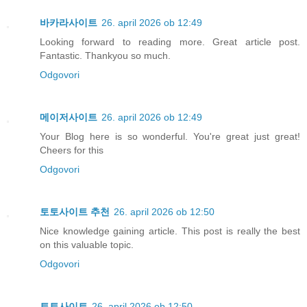
바카라사이트
26. april 2026 ob 12:49
Looking forward to reading more. Great article post.
Fantastic. Thankyou so much.
Odgovori
메이저사이트
26. april 2026 ob 12:49
Your Blog here is so wonderful. You're great just great!
Cheers for this
Odgovori
토토사이트 추천
26. april 2026 ob 12:50
Nice knowledge gaining article. This post is really the best
on this valuable topic.
Odgovori
토토사이트
26. april 2026 ob 12:50