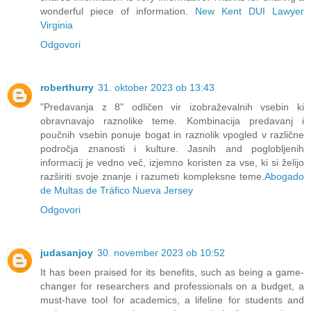
wonderful piece of information.
New Kent DUI Lawyer
Virginia
Odgovori
roberthurry
31. oktober 2023 ob 13:43
"Predavanja z 8" odličen vir izobraževalnih vsebin ki
obravnavajo raznolike teme. Kombinacija predavanj i
poučnih vsebin ponuje bogat in raznolik vpogled v različne
področja znanosti i kulture. Jasnih and poglobljenih
informacij je vedno več, izjemno koristen za vse, ki si želijo
razširiti svoje znanje i razumeti kompleksne teme.
Abogado
de Multas de Tráfico Nueva Jersey
Odgovori
judasanjoy
30. november 2023 ob 10:52
It has been praised for its benefits, such as being a game-
changer for researchers and professionals on a budget, a
must-have tool for academics, a lifeline for students and