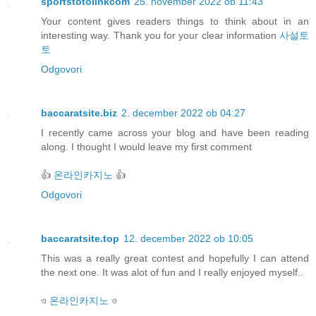
sportstotolinkcom
25. november 2022 ob 11:43
Your content gives readers things to think about in an
interesting way. Thank you for your clear information
사설토
토
Odgovori
baccaratsite.biz
2. december 2022 ob 04:27
I recently came across your blog and have been reading
along. I thought I would leave my first comment
👍
온라인카지노
👍
Odgovori
baccaratsite.top
12. december 2022 ob 10:05
This was a really great contest and hopefully I can attend
the next one. It was alot of fun and I really enjoyed myself..
ও
온라인카지노
ও