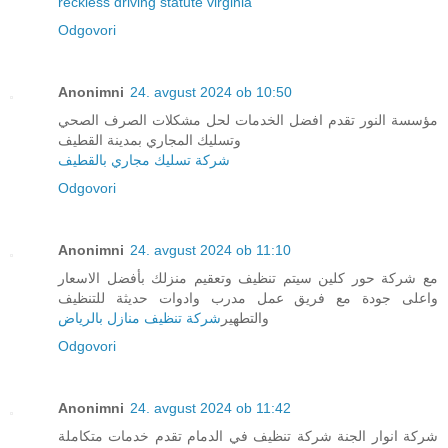
reckless driving statute virginia
Odgovori
Anonimni
24. avgust 2024 ob 10:50
مؤسسة النور تقدم افضل الخدمات لحل مشكلات الصرف الصحي
وتسليك المجاري بمدينة القطيف
شركة تسليك مجاري بالقطيف
Odgovori
Anonimni
24. avgust 2024 ob 11:10
مع شركة حور كلين سيتم تنظيف وتعقيم منزلك بأفضل الاسعار
واعلى جودة مع فريق عمل مدرب وادوات حديثة للتنظيف
والتطهير
شركة تنظيف منازل بالرياض
Odgovori
Anonimni
24. avgust 2024 ob 11:42
شركة انوار الجنة شركة تنظيف في الدمام تقدم خدمات متكاملة