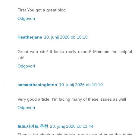
First You got a great blog
Odgovori
Heatherjane
10. junij 2026 ob 10:10
Great web site! It looks really expert! Maintain the helpful
job!
Odgovori
samanthasingleton
10. junij 2026 ob 10:10
Very good article. I’m facing many of these issues as well
Odgovori
토토사이트 추천
23. junij 2026 ob 11:44
Thanks for sharing this article, great way of bring this topic