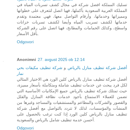
تسليك المملكة افضل شركة في مجال كشف تسربات المياه في
المملكة العربية السعودية بأكملها، فهيا اتصل لتتعرف على خطواتها
ومميزاتها وخدماتها، وأرقام التواصل معها، فهي معتمدة وتقدم
خدماتها لكشف تسريب المياه وأيضا لكشف تسربات خزانات
واسطح، وكذلك الحمامات والمطابخ، فهيا اتصل على رقم الشركة
بأقل الأسعار.
Odgovori
Anonimni
27. avgust 2025 ob 12:14
أفضل شركة تنظيف منازل بالرياض
و
شركة تنظيف مكيفات بحي
نمار
أفضل شركة تنظيف منازل بالرياض كلين الورد هي الاختيار المثالي
لكل فرد يبحث عن خدمات تنظيف شاملة ومتكاملة بأسعار مميزة،
حيث تمتلك شركة تنظيف بالرياض جميع الإمكانيات الأساسية التي
تضمن للعملاء الاستمتاع بأجود خدمات نظافة المنازل والفلل
والقصور والشركات والمطاعم والمستشفيات والمساجد وغيرها من
المنشآت والمؤسسات، لذلك لا تتردد بالتواصل مع أفضل شركة
تنظيف منازل بالرياض كلين الورد إذا كنت ترغب بالحصول على
أحسن خدمة تنظيف شامل بالرياض والسعودية.
Odgovori