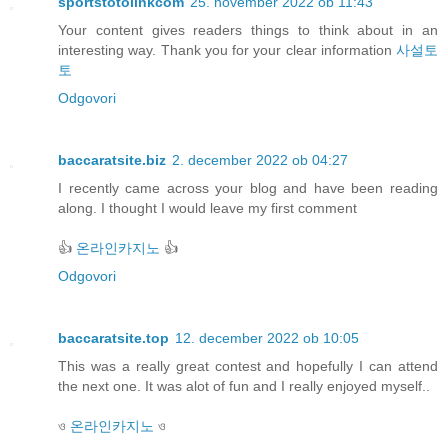
sportstotolinkcom
25. november 2022 ob 11:43
Your content gives readers things to think about in an
interesting way. Thank you for your clear information
사설토
토
Odgovori
baccaratsite.biz
2. december 2022 ob 04:27
I recently came across your blog and have been reading
along. I thought I would leave my first comment
👍
온라인카지노
👍
Odgovori
baccaratsite.top
12. december 2022 ob 10:05
This was a really great contest and hopefully I can attend
the next one. It was alot of fun and I really enjoyed myself..
ও
온라인카지노
ও