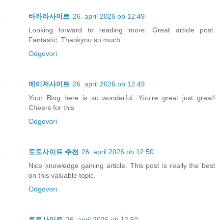
바카라사이트
26. april 2026 ob 12:49
Looking forward to reading more. Great article post.
Fantastic. Thankyou so much.
Odgovori
메이저사이트
26. april 2026 ob 12:49
Your Blog here is so wonderful. You're great just great!
Cheers for this
Odgovori
토토사이트 추천
26. april 2026 ob 12:50
Nice knowledge gaining article. This post is really the best
on this valuable topic.
Odgovori
토토사이트
26. april 2026 ob 12:50