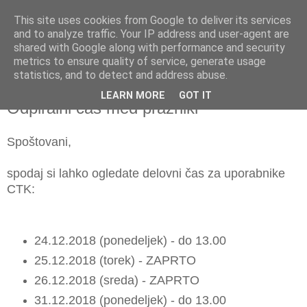
This site uses cookies from Google to deliver its services
and to analyze traffic. Your IP address and user-agent are
shared with Google along with performance and security
metrics to ensure quality of service, generate usage
▼
statistics, and to detect and address abuse.
LEARN MORE
GOT IT
petek, 21. december 2018
Odpiralni čas med prazniki
Spoštovani,
spodaj si lahko ogledate delovni čas za uporabnike
CTK:
24.12.2018 (ponedeljek) - do 13.00
25.12.2018 (torek) - ZAPRTO
26.12.2018 (sreda) - ZAPRTO
31.12.2018 (ponedeljek) - do 13.00