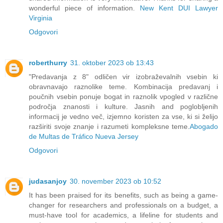
wonderful piece of information.
New Kent DUI Lawyer
Virginia
Odgovori
roberthurry
31. oktober 2023 ob 13:43
"Predavanja z 8" odličen vir izobraževalnih vsebin ki
obravnavajo raznolike teme. Kombinacija predavanj i
poučnih vsebin ponuje bogat in raznolik vpogled v različne
področja znanosti i kulture. Jasnih and poglobljenih
informacij je vedno več, izjemno koristen za vse, ki si želijo
razširiti svoje znanje i razumeti kompleksne teme.
Abogado
de Multas de Tráfico Nueva Jersey
Odgovori
judasanjoy
30. november 2023 ob 10:52
It has been praised for its benefits, such as being a game-
changer for researchers and professionals on a budget, a
must-have tool for academics, a lifeline for students and