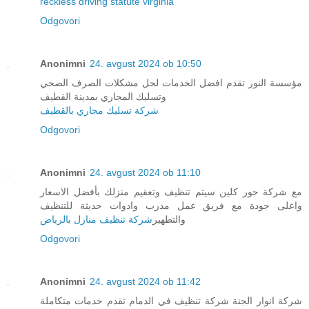
reckless driving statute virginia
Odgovori
Anonimni
24. avgust 2024 ob 10:50
مؤسسة النور تقدم افضل الخدمات لحل مشكلات الصرف الصحي
وتسليك المجاري بمدينة القطيف
شركة تسليك مجاري بالقطيف
Odgovori
Anonimni
24. avgust 2024 ob 11:10
مع شركة حور كلين سيتم تنظيف وتعقيم منزلك بأفضل الاسعار
واعلى جودة مع فريق عمل مدرب وادوات حديثة للتنظيف
والتطهير
شركة تنظيف منازل بالرياض
Odgovori
Anonimni
24. avgust 2024 ob 11:42
شركة انوار الجنة شركة تنظيف في الدمام تقدم خدمات متكاملة