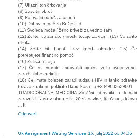
(7) Ukazni ton črkovanja
(8) Zaščitni obroč
(9) Potovalni obroč za uspeh
(10) Duhovna moč za Božje ljudi
(11) Svojega moža / ženo priveži za vedno sam
(12) Želite, da ženske / moški tečejo za vami. (13) Če želite
otroka.
(14) Želite biti bogati brez krvnih obredov. (15) Če
potrebujete finančno pomoč.
(16) Zeliščna nega
(17) Če ne morete zadovoljiti spolne želje svoje žene.
zaradi slabe erekcije.
(18) Če imate bolezen zaradi aidsa s HIV in lahko zdravite
težave z rakom, pokličite Babo Nosa na +2349083639501
TRADICIONALNA MEDICINA Zeliščni zdravniki in domači
zdravniki. Naslov pisarne št. 20 slonovine, Ife Osun, država
... k
Odgovori
Uk Assignment Writing Services
16. julij 2022 ob 04:36