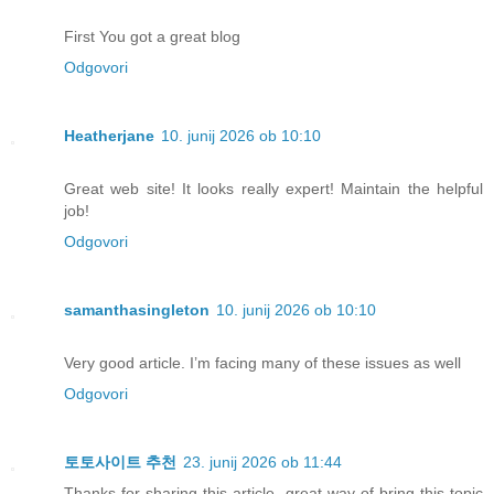
First You got a great blog
Odgovori
Heatherjane
10. junij 2026 ob 10:10
Great web site! It looks really expert! Maintain the helpful
job!
Odgovori
samanthasingleton
10. junij 2026 ob 10:10
Very good article. I’m facing many of these issues as well
Odgovori
토토사이트 추천
23. junij 2026 ob 11:44
Thanks for sharing this article, great way of bring this topic