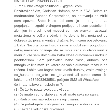
NA KATEGA: +2349083639501
-Email- blackmagicsolutions95@gmail.com
Pozdravljeni! Am, Christian Hofman, sem iz ZDA. Delam za
mednarodno Apache Corporations, na potovanju po Afriki
sem spoznal Babo Noso, šel sem tja po pogodbo za
pogajanja in izgubil v drugem podjetju, bil sem pustošen in
zlomljen in pred nekaj meseci sem se pravkar razvezal,
moja žena je odšla z otroki in to delo je bila moja pot do
dobrega življenja in vrnitve družine. Po mojem posvetovanju
z Baba Noso je opravil urok zame in dobil sem pogodbo in
nekaj mesecev pozneje sta se moja žena in otroci vrnili k
meni in vse sem dolgovala Baba Nosa duhovnemu uroku in
pooblastilom. Sem pričevalec babe Nose, duhovni oče
mnogih velikih mož. za katero od vaših duhovnih težav in bo
rešena. Lahko vas bogati brez krvnih ritualov, vrnite svojega
ex_husband, ex_wife, ex _boyfriend ali punco samo, če
lahko na +2349083639501 pošljete SMS ali WhatsApp
če imate težave z naslednjim ?;
(1) Če želite nazaj svojega bivšega.
(2) če imate vedno slabe sanje ali imate seks na sanjah.
(3) Radi bi vas napredovali v svoji pisarni.
(4) Če potrebujete pristojnost za zmago v sodni zadevi
(5) Kakršna koli oblika črkovanja