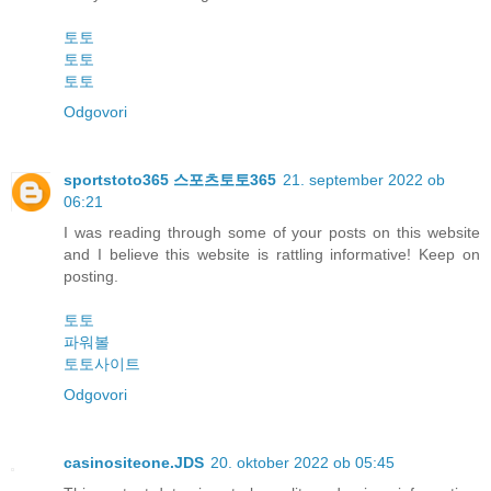
토토
토토
토토
Odgovori
sportstoto365 스포츠토토365
21. september 2022 ob
06:21
I was reading through some of your posts on this website
and I believe this website is rattling informative! Keep on
posting.
토토
파워볼
토토사이트
Odgovori
casinositeone.JDS
20. oktober 2022 ob 05:45