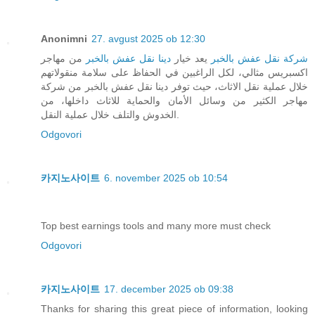
Anonimni
27. avgust 2025 ob 12:30
شركة نقل عفش بالخبر
يعد خيار
دينا نقل عفش بالخبر
من مهاجر
اكسبريس مثالي، لكل الراغبين في الحفاظ على سلامة منقولاتهم
خلال عملية نقل الاثاث، حيث توفر دينا نقل عفش بالخبر من شركة
مهاجر الكثير من وسائل الأمان والحماية للاثاث داخلها، من
الخدوش والتلف خلال عملية النقل.
Odgovori
카지노사이트
6. november 2025 ob 10:54
Top best earnings tools and many more must check
Odgovori
카지노사이트
17. december 2025 ob 09:38
Thanks for sharing this great piece of information, looking