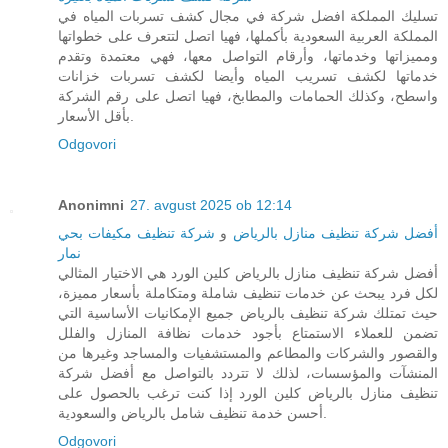
تسليك المملكة افضل شركة في مجال كشف تسربات المياه في
المملكة العربية السعودية بأكملها، فهيا اتصل لتتعرف على خطواتها
ومميزاتها وخدماتها، وأرقام التواصل معها، فهي معتمدة وتقدم
خدماتها لكشف تسريب المياه وأيضا لكشف تسربات خزانات
واسطح، وكذلك الحمامات والمطابخ، فهيا اتصل على رقم الشركة
بأقل الأسعار.
Odgovori
Anonimni
27. avgust 2025 ob 12:14
أفضل شركة تنظيف منازل بالرياض
و
شركة تنظيف مكيفات بحي
نمار
أفضل شركة تنظيف منازل بالرياض كلين الورد هي الاختيار المثالي
لكل فرد يبحث عن خدمات تنظيف شاملة ومتكاملة بأسعار مميزة،
حيث تمتلك شركة تنظيف بالرياض جميع الإمكانيات الأساسية التي
تضمن للعملاء الاستمتاع بأجود خدمات نظافة المنازل والفلل
والقصور والشركات والمطاعم والمستشفيات والمساجد وغيرها من
المنشآت والمؤسسات، لذلك لا تتردد بالتواصل مع أفضل شركة
تنظيف منازل بالرياض كلين الورد إذا كنت ترغب بالحصول على
أحسن خدمة تنظيف شامل بالرياض والسعودية.
Odgovori