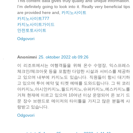
This content data gives truly quality and unique information.
I’m definitely going to look into it. Really very beneficial tips
are provided here and,
카지노사이트
카지노사이트777
카지노사이트가이드
안전토토사이트
Odgovori
Anonimni
25. oktober 2022 ob 09:26
이 리조트에서는 여행객들을 위해 온수 수영장, 익스프레스
체크인/체크아웃 등을 포함한 다양한 시설과 서비스를 제공하
고 있으며 내부에 카지노도 있습니다. 직원들이 항시 대기하
고 있으며 투어 예약 및 티켓 예매를 도와드립니다. 그 뒤 코리
아카지노,아시안카지노,월드카지노,슈퍼카지노,예스카지노를
거쳐 현재에 이르고 있으며 10여년 이상 운영되어 온 보기 드
문 장수 브랜드로 메이저의 타이틀을 가지고 많은 분들께 사
랑받고 있습니다.
Odgovori