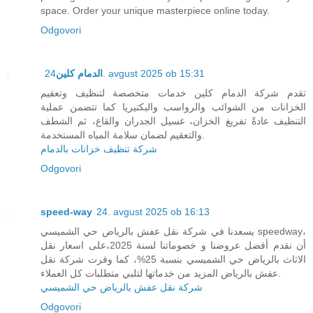
space. Order your unique masterpiece online today.
Odgovori
الدمام كلين
24. avgust 2025 ob 15:31
تقدم شركة الدمام كلين خدمات متخصصة لتنظيف وتعقيم
الخزانات من الشوائب والرواسب والبكتيريا كما تتضمن عملية
التنظيف عادةً تفريغ الخزان، غسيل الجدران والقاع، ثم الشطف
والتعقيم لضمان سلامة المياه المستخدمة.
شركة تنظيف خزانات بالدمام
Odgovori
speed-way
24. avgust 2025 ob 16:13
يسعدنا في شركة نقل عفش بالرياض حي الشميسي speedway،
أن نقدم أفضل عروضنا و خصوماتنا لسنة 2025،على اسعار نقل
الاثاث بالرياض حي الشميسي بنسبة 25%، كما وفرت شركة نقل
عفش بالرياض المزيد من خدماتها لتلبي متطلبات كل العملاء.
شركة نقل عفش بالرياض حي الشميسي
Odgovori