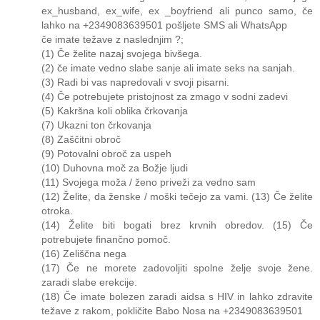
ex_husband, ex_wife, ex _boyfriend ali punco samo, če
lahko na +2349083639501 pošljete SMS ali WhatsApp
če imate težave z naslednjim ?;
(1) Če želite nazaj svojega bivšega.
(2) če imate vedno slabe sanje ali imate seks na sanjah.
(3) Radi bi vas napredovali v svoji pisarni.
(4) Če potrebujete pristojnost za zmago v sodni zadevi
(5) Kakršna koli oblika črkovanja
(7) Ukazni ton črkovanja
(8) Zaščitni obroč
(9) Potovalni obroč za uspeh
(10) Duhovna moč za Božje ljudi
(11) Svojega moža / ženo priveži za vedno sam
(12) Želite, da ženske / moški tečejo za vami. (13) Če želite
otroka.
(14) Želite biti bogati brez krvnih obredov. (15) Če
potrebujete finančno pomoč.
(16) Zeliščna nega
(17) Če ne morete zadovoljiti spolne želje svoje žene.
zaradi slabe erekcije.
(18) Če imate bolezen zaradi aidsa s HIV in lahko zdravite
težave z rakom, pokličite Babo Nosa na +2349083639501