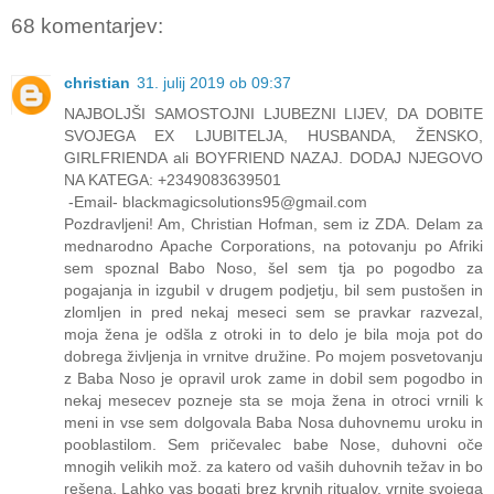
68 komentarjev:
christian
31. julij 2019 ob 09:37
NAJBOLJŠI SAMOSTOJNI LJUBEZNI LIJEV, DA DOBITE
SVOJEGA EX LJUBITELJA, HUSBANDA, ŽENSKO,
GIRLFRIENDA ali BOYFRIEND NAZAJ. DODAJ NJEGOVO
NA KATEGA: +2349083639501
-Email- blackmagicsolutions95@gmail.com
Pozdravljeni! Am, Christian Hofman, sem iz ZDA. Delam za
mednarodno Apache Corporations, na potovanju po Afriki
sem spoznal Babo Noso, šel sem tja po pogodbo za
pogajanja in izgubil v drugem podjetju, bil sem pustošen in
zlomljen in pred nekaj meseci sem se pravkar razvezal,
moja žena je odšla z otroki in to delo je bila moja pot do
dobrega življenja in vrnitve družine. Po mojem posvetovanju
z Baba Noso je opravil urok zame in dobil sem pogodbo in
nekaj mesecev pozneje sta se moja žena in otroci vrnili k
meni in vse sem dolgovala Baba Nosa duhovnemu uroku in
pooblastilom. Sem pričevalec babe Nose, duhovni oče
mnogih velikih mož. za katero od vaših duhovnih težav in bo
rešena. Lahko vas bogati brez krvnih ritualov, vrnite svojega