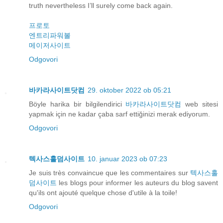
truth nevertheless I’ll surely come back again.
프로토
엔트리파워볼
메이저사이트
Odgovori
바카라사이트닷컴
29. oktober 2022 ob 05:21
Böyle harika bir bilgilendirici
바카라사이트닷컴
web sitesi
yapmak için ne kadar çaba sarf ettiğinizi merak ediyorum.
Odgovori
텍사스홀덤사이트
10. januar 2023 ob 07:23
Je suis très convaincue que les commentaires sur
텍사스홀
덤사이트
les blogs pour informer les auteurs du blog savent
qu'ils ont ajouté quelque chose d'utile à la toile!
Odgovori