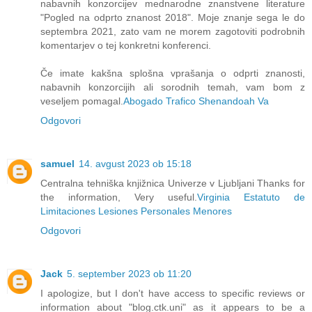
nabavnih konzorcijev mednarodne znanstvene literature
"Pogled na odprto znanost 2018". Moje znanje sega le do
septembra 2021, zato vam ne morem zagotoviti podrobnih
komentarjev o tej konkretni konferenci.
Če imate kakšna splošna vprašanja o odprti znanosti,
nabavnih konzorcijih ali sorodnih temah, vam bom z
veseljem pomagal.
Abogado Trafico Shenandoah Va
Odgovori
samuel
14. avgust 2023 ob 15:18
Centralna tehniška knjižnica Univerze v Ljubljani Thanks for
the information, Very useful.
Virginia Estatuto de
Limitaciones Lesiones Personales Menores
Odgovori
Jack
5. september 2023 ob 11:20
I apologize, but I don't have access to specific reviews or
information about "blog.ctk.uni" as it appears to be a