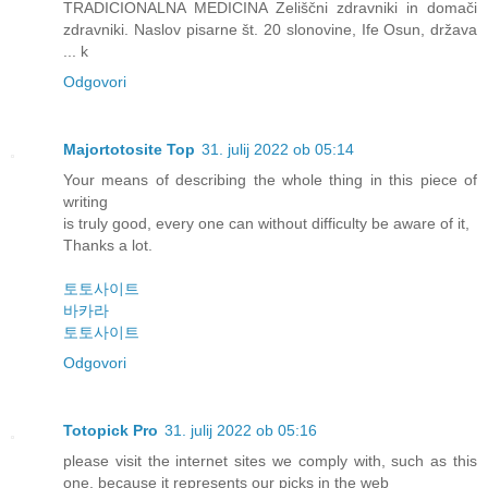
TRADICIONALNA MEDICINA Zeliščni zdravniki in domači
zdravniki. Naslov pisarne št. 20 slonovine, Ife Osun, država
... k
Odgovori
Majortotosite Top
31. julij 2022 ob 05:14
Your means of describing the whole thing in this piece of
writing
is truly good, every one can without difficulty be aware of it,
Thanks a lot.
토토사이트
바카라
토토사이트
Odgovori
Totopick Pro
31. julij 2022 ob 05:16
please visit the internet sites we comply with, such as this
one, because it represents our picks in the web