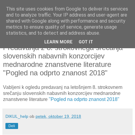
This site uses cookies from Google to deliver its services
and to analyze traffic. Your IP address and user-agent are
shared with Google along with performance and security
metrics to ensure quality of service, generate usage
▼
statistics, and to detect and address abuse.
LEARN MORE
GOT IT
petek, 19. oktober 2018
Predavanja z 8. strokovnega srečanja
slovenskih nabavnih konzorcijev
mednarodne znanstvene literature
"Pogled na odprto znanost 2018"
Vabljeni k ogledu predavanj na letošnjem 8. strokovnem
srečanju slovenskih nabavnih konzorcijev mednarodne
znanstvene literature
"Pogled na odprto znanost 2018"
DIKUL_help
ob
petek, oktober 19, 2018
Deli