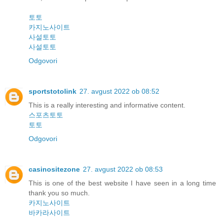
토토
카지노사이트
사설토토
사설토토
Odgovori
sportstotolink
27. avgust 2022 ob 08:52
This is a really interesting and informative content.
스포츠토토
토토
Odgovori
casinositezone
27. avgust 2022 ob 08:53
This is one of the best website I have seen in a long time
thank you so much.
카지노사이트
바카라사이트