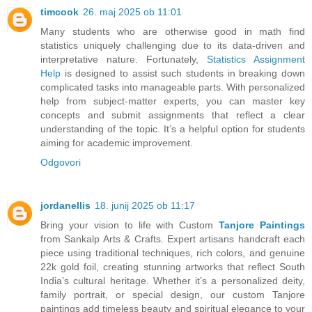
timcook
26. maj 2025 ob 11:01
Many students who are otherwise good in math find
statistics uniquely challenging due to its data-driven and
interpretative nature. Fortunately,
Statistics Assignment
Help
is designed to assist such students in breaking down
complicated tasks into manageable parts. With personalized
help from subject-matter experts, you can master key
concepts and submit assignments that reflect a clear
understanding of the topic. It’s a helpful option for students
aiming for academic improvement.
Odgovori
jordanellis
18. junij 2025 ob 11:17
Bring your vision to life with Custom
Tanjore Paintings
from Sankalp Arts & Crafts. Expert artisans handcraft each
piece using traditional techniques, rich colors, and genuine
22k gold foil, creating stunning artworks that reflect South
India’s cultural heritage. Whether it’s a personalized deity,
family portrait, or special design, our custom Tanjore
paintings add timeless beauty and spiritual elegance to your