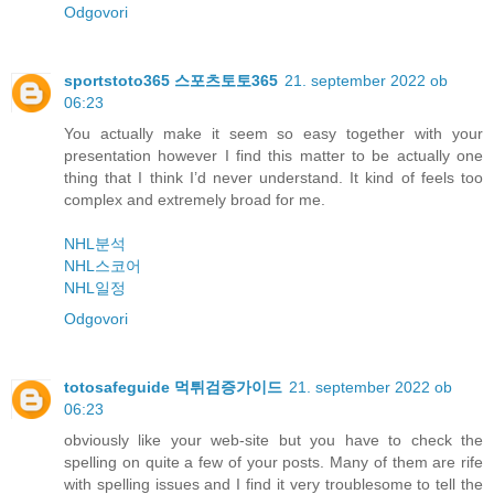
Odgovori
sportstoto365 스포츠토토365
21. september 2022 ob
06:23
You actually make it seem so easy together with your
presentation however I find this matter to be actually one
thing that I think I’d never understand. It kind of feels too
complex and extremely broad for me.
NHL분석
NHL스코어
NHL일정
Odgovori
totosafeguide 먹튀검증가이드
21. september 2022 ob
06:23
obviously like your web-site but you have to check the
spelling on quite a few of your posts. Many of them are rife
with spelling issues and I find it very troublesome to tell the