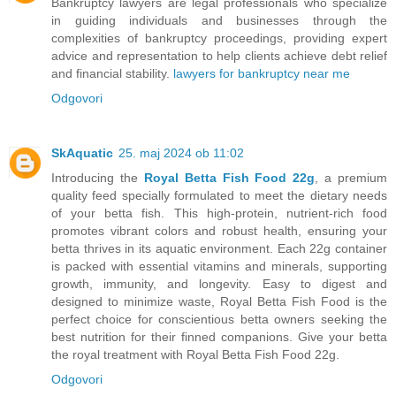
Bankruptcy lawyers are legal professionals who specialize
in guiding individuals and businesses through the
complexities of bankruptcy proceedings, providing expert
advice and representation to help clients achieve debt relief
and financial stability.
lawyers for bankruptcy near me
Odgovori
SkAquatic
25. maj 2024 ob 11:02
Introducing the
Royal Betta Fish Food 22g
, a premium
quality feed specially formulated to meet the dietary needs
of your betta fish. This high-protein, nutrient-rich food
promotes vibrant colors and robust health, ensuring your
betta thrives in its aquatic environment. Each 22g container
is packed with essential vitamins and minerals, supporting
growth, immunity, and longevity. Easy to digest and
designed to minimize waste, Royal Betta Fish Food is the
perfect choice for conscientious betta owners seeking the
best nutrition for their finned companions. Give your betta
the royal treatment with Royal Betta Fish Food 22g.
Odgovori