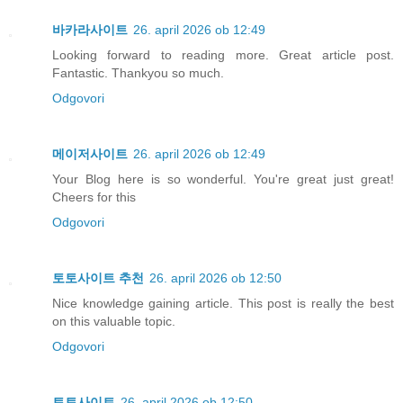
바카라사이트
26. april 2026 ob 12:49
Looking forward to reading more. Great article post.
Fantastic. Thankyou so much.
Odgovori
메이저사이트
26. april 2026 ob 12:49
Your Blog here is so wonderful. You're great just great!
Cheers for this
Odgovori
토토사이트 추천
26. april 2026 ob 12:50
Nice knowledge gaining article. This post is really the best
on this valuable topic.
Odgovori
토토사이트
26. april 2026 ob 12:50