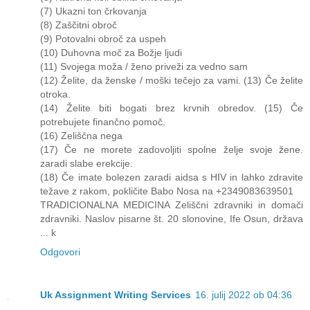
(7) Ukazni ton črkovanja
(8) Zaščitni obroč
(9) Potovalni obroč za uspeh
(10) Duhovna moč za Božje ljudi
(11) Svojega moža / ženo priveži za vedno sam
(12) Želite, da ženske / moški tečejo za vami. (13) Če želite
otroka.
(14) Želite biti bogati brez krvnih obredov. (15) Če
potrebujete finančno pomoč.
(16) Zeliščna nega
(17) Če ne morete zadovoljiti spolne želje svoje žene.
zaradi slabe erekcije.
(18) Če imate bolezen zaradi aidsa s HIV in lahko zdravite
težave z rakom, pokličite Babo Nosa na +2349083639501
TRADICIONALNA MEDICINA Zeliščni zdravniki in domači
zdravniki. Naslov pisarne št. 20 slonovine, Ife Osun, država
... k
Odgovori
Uk Assignment Writing Services
16. julij 2022 ob 04:36