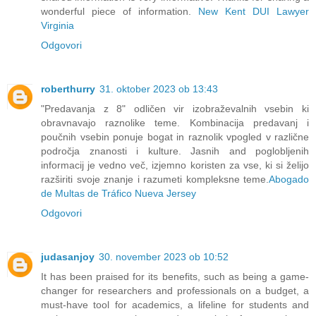
wonderful piece of information.
New Kent DUI Lawyer
Virginia
Odgovori
roberthurry
31. oktober 2023 ob 13:43
"Predavanja z 8" odličen vir izobraževalnih vsebin ki
obravnavajo raznolike teme. Kombinacija predavanj i
poučnih vsebin ponuje bogat in raznolik vpogled v različne
področja znanosti i kulture. Jasnih and poglobljenih
informacij je vedno več, izjemno koristen za vse, ki si želijo
razširiti svoje znanje i razumeti kompleksne teme.
Abogado
de Multas de Tráfico Nueva Jersey
Odgovori
judasanjoy
30. november 2023 ob 10:52
It has been praised for its benefits, such as being a game-
changer for researchers and professionals on a budget, a
must-have tool for academics, a lifeline for students and