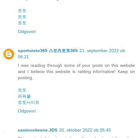
토토
토토
토토
Odgovori
sportstoto365 스포츠토토365
21. september 2022 ob
06:21
I was reading through some of your posts on this website
and I believe this website is rattling informative! Keep on
posting.
토토
파워볼
토토사이트
Odgovori
casinositeone.JDS
20. oktober 2022 ob 05:45