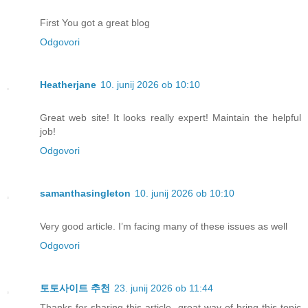
First You got a great blog
Odgovori
Heatherjane
10. junij 2026 ob 10:10
Great web site! It looks really expert! Maintain the helpful
job!
Odgovori
samanthasingleton
10. junij 2026 ob 10:10
Very good article. I’m facing many of these issues as well
Odgovori
토토사이트 추천
23. junij 2026 ob 11:44
Thanks for sharing this article, great way of bring this topic