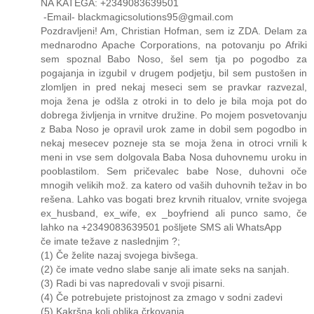
NA KATEGA: +2349083639501
-Email- blackmagicsolutions95@gmail.com
Pozdravljeni! Am, Christian Hofman, sem iz ZDA. Delam za
mednarodno Apache Corporations, na potovanju po Afriki
sem spoznal Babo Noso, šel sem tja po pogodbo za
pogajanja in izgubil v drugem podjetju, bil sem pustošen in
zlomljen in pred nekaj meseci sem se pravkar razvezal,
moja žena je odšla z otroki in to delo je bila moja pot do
dobrega življenja in vrnitve družine. Po mojem posvetovanju
z Baba Noso je opravil urok zame in dobil sem pogodbo in
nekaj mesecev pozneje sta se moja žena in otroci vrnili k
meni in vse sem dolgovala Baba Nosa duhovnemu uroku in
pooblastilom. Sem pričevalec babe Nose, duhovni oče
mnogih velikih mož. za katero od vaših duhovnih težav in bo
rešena. Lahko vas bogati brez krvnih ritualov, vrnite svojega
ex_husband, ex_wife, ex _boyfriend ali punco samo, če
lahko na +2349083639501 pošljete SMS ali WhatsApp
če imate težave z naslednjim ?;
(1) Če želite nazaj svojega bivšega.
(2) če imate vedno slabe sanje ali imate seks na sanjah.
(3) Radi bi vas napredovali v svoji pisarni.
(4) Če potrebujete pristojnost za zmago v sodni zadevi
(5) Kakršna koli oblika črkovanja