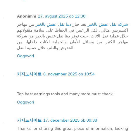
Anonimni
27. avgust 2025 ob 12:30
شركة نقل عفش بالخبر
يعد خيار
دينا نقل عفش بالخبر
من مهاجر
اكسبريس مثالي، لكل الراغبين في الحفاظ على سلامة منقولاتهم
خلال عملية نقل الاثاث، حيث توفر دينا نقل عفش بالخبر من شركة
مهاجر الكثير من وسائل الأمان والحماية للاثاث داخلها، من
الخدوش والتلف خلال عملية النقل.
Odgovori
카지노사이트
6. november 2025 ob 10:54
Top best earnings tools and many more must check
Odgovori
카지노사이트
17. december 2025 ob 09:38
Thanks for sharing this great piece of information, looking