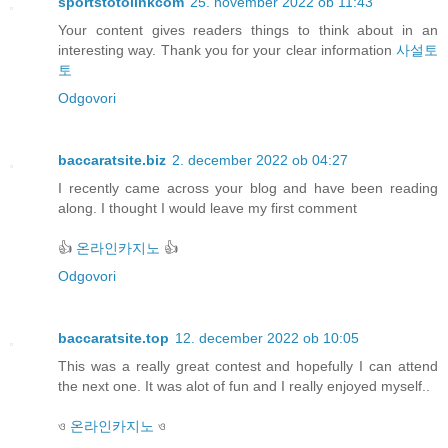
sportstotolinkcom
25. november 2022 ob 11:43
Your content gives readers things to think about in an
interesting way. Thank you for your clear information
사설토
토
Odgovori
baccaratsite.biz
2. december 2022 ob 04:27
I recently came across your blog and have been reading
along. I thought I would leave my first comment
👍
온라인카지노
👍
Odgovori
baccaratsite.top
12. december 2022 ob 10:05
This was a really great contest and hopefully I can attend
the next one. It was alot of fun and I really enjoyed myself..
ও
온라인카지노
ও