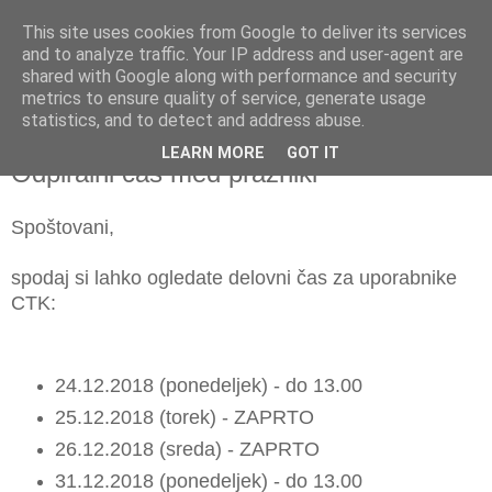
This site uses cookies from Google to deliver its services
and to analyze traffic. Your IP address and user-agent are
shared with Google along with performance and security
metrics to ensure quality of service, generate usage
▼
statistics, and to detect and address abuse.
LEARN MORE
GOT IT
petek, 21. december 2018
Odpiralni čas med prazniki
Spoštovani,
spodaj si lahko ogledate delovni čas za uporabnike
CTK:
24.12.2018 (ponedeljek) - do 13.00
25.12.2018 (torek) - ZAPRTO
26.12.2018 (sreda) - ZAPRTO
31.12.2018 (ponedeljek) - do 13.00