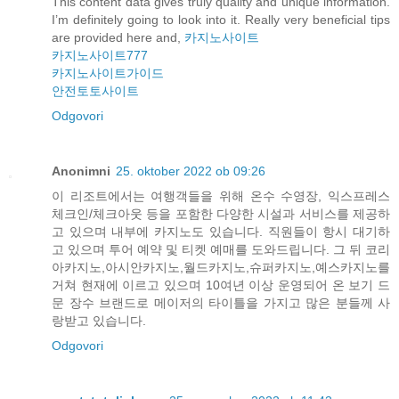
This content data gives truly quality and unique information.
I’m definitely going to look into it. Really very beneficial tips
are provided here and,
카지노사이트
카지노사이트777
카지노사이트가이드
안전토토사이트
Odgovori
Anonimni
25. oktober 2022 ob 09:26
이 리조트에서는 여행객들을 위해 온수 수영장, 익스프레스
체크인/체크아웃 등을 포함한 다양한 시설과 서비스를 제공하
고 있으며 내부에 카지노도 있습니다. 직원들이 항시 대기하
고 있으며 투어 예약 및 티켓 예매를 도와드립니다. 그 뒤 코리
아카지노,아시안카지노,월드카지노,슈퍼카지노,예스카지노를
거쳐 현재에 이르고 있으며 10여년 이상 운영되어 온 보기 드
문 장수 브랜드로 메이저의 타이틀을 가지고 많은 분들께 사
랑받고 있습니다.
Odgovori