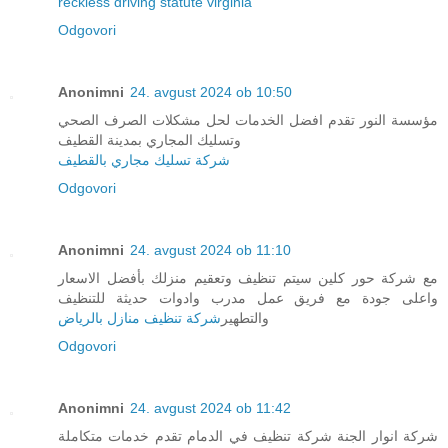
reckless driving statute virginia
Odgovori
Anonimni
24. avgust 2024 ob 10:50
مؤسسة النور تقدم افضل الخدمات لحل مشكلات الصرف الصحي
وتسليك المجاري بمدينة القطيف
شركة تسليك مجاري بالقطيف
Odgovori
Anonimni
24. avgust 2024 ob 11:10
مع شركة حور كلين سيتم تنظيف وتعقيم منزلك بأفضل الاسعار
واعلى جودة مع فريق عمل مدرب وادوات حديثة للتنظيف
والتطهير
شركة تنظيف منازل بالرياض
Odgovori
Anonimni
24. avgust 2024 ob 11:42
شركة انوار الجنة شركة تنظيف في الدمام تقدم خدمات متكاملة