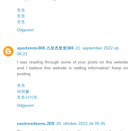
토토
토토
토토
Odgovori
sportstoto365 스포츠토토365
21. september 2022 ob
06:21
I was reading through some of your posts on this website
and I believe this website is rattling informative! Keep on
posting.
토토
파워볼
토토사이트
Odgovori
casinositeone.JDS
20. oktober 2022 ob 05:45