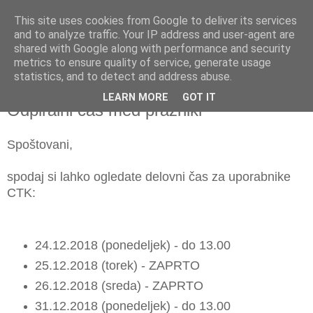
This site uses cookies from Google to deliver its services
and to analyze traffic. Your IP address and user-agent are
shared with Google along with performance and security
metrics to ensure quality of service, generate usage
▼
statistics, and to detect and address abuse.
LEARN MORE
GOT IT
petek, 21. december 2018
Odpiralni čas med prazniki
Spoštovani,
spodaj si lahko ogledate delovni čas za uporabnike
CTK:
24.12.2018 (ponedeljek) - do 13.00
25.12.2018 (torek) - ZAPRTO
26.12.2018 (sreda) - ZAPRTO
31.12.2018 (ponedeljek) - do 13.00