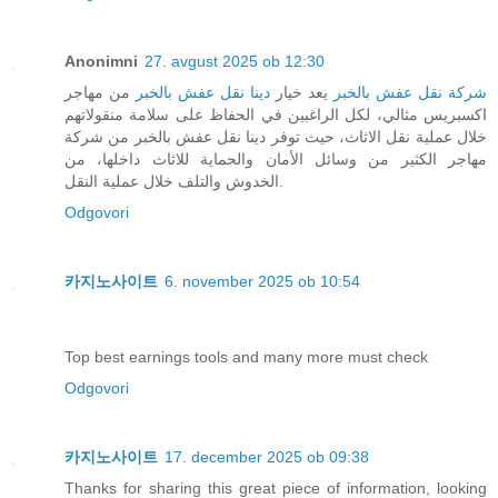
Anonimni
27. avgust 2025 ob 12:30
شركة نقل عفش بالخبر
يعد خيار
دينا نقل عفش بالخبر
من مهاجر
اكسبريس مثالي، لكل الراغبين في الحفاظ على سلامة منقولاتهم
خلال عملية نقل الاثاث، حيث توفر دينا نقل عفش بالخبر من شركة
مهاجر الكثير من وسائل الأمان والحماية للاثاث داخلها، من
الخدوش والتلف خلال عملية النقل.
Odgovori
카지노사이트
6. november 2025 ob 10:54
Top best earnings tools and many more must check
Odgovori
카지노사이트
17. december 2025 ob 09:38
Thanks for sharing this great piece of information, looking