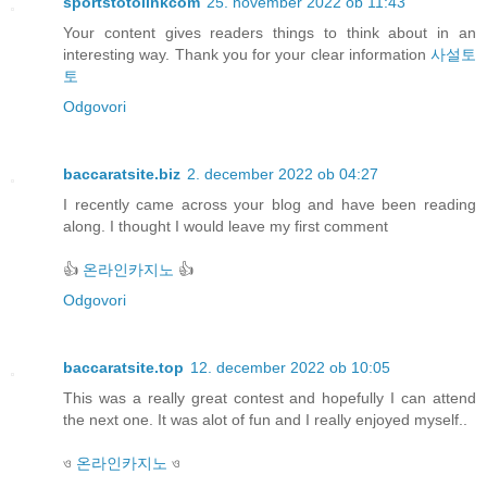
sportstotolinkcom
25. november 2022 ob 11:43
Your content gives readers things to think about in an
interesting way. Thank you for your clear information
사설토
토
Odgovori
baccaratsite.biz
2. december 2022 ob 04:27
I recently came across your blog and have been reading
along. I thought I would leave my first comment
👍
온라인카지노
👍
Odgovori
baccaratsite.top
12. december 2022 ob 10:05
This was a really great contest and hopefully I can attend
the next one. It was alot of fun and I really enjoyed myself..
ও
온라인카지노
ও