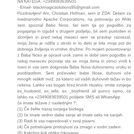
NA KATEGA: +2349083639501
-Email- blackmagicsolutions95@gmail.com
Pozdravljeni! Am, Christian Hofman, sem iz ZDA. Delam za
mednarodno Apache Corporations, na potovanju po Afriki
sem spoznal Babo Noso, šel sem tja po pogodbo za
pogajanja in izgubil v drugem podjetju, bil sem pustošen in
zlomljen in pred nekaj meseci sem se pravkar razvezal,
moja žena je odšla z otroki in to delo je bila moja pot do
dobrega življenja in vrnitve družine. Po mojem posvetovanju
z Baba Noso je opravil urok zame in dobil sem pogodbo in
nekaj mesecev pozneje sta se moja žena in otroci vrnili k
meni in vse sem dolgovala Baba Nosa duhovnemu uroku in
pooblastilom. Sem pričevalec babe Nose, duhovni oče
mnogih velikih mož. za katero od vaših duhovnih težav in bo
rešena. Lahko vas bogati brez krvnih ritualov, vrnite svojega
ex_husband, ex_wife, ex _boyfriend ali punco samo, če
lahko na +2349083639501 pošljete SMS ali WhatsApp
če imate težave z naslednjim ?;
(1) Če želite nazaj svojega bivšega.
(2) če imate vedno slabe sanje ali imate seks na sanjah.
(3) Radi bi vas napredovali v svoji pisarni.
(4) Če potrebujete pristojnost za zmago v sodni zadevi
(5) Kakršna koli oblika črkovanja