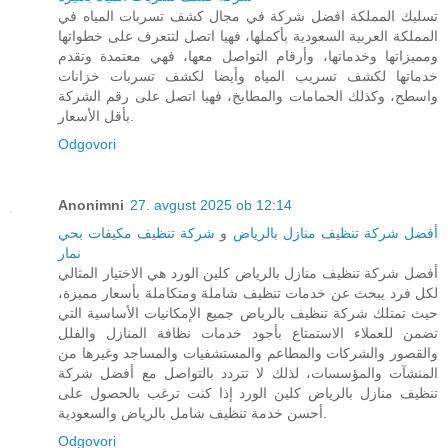
تسليك المملكة افضل شركة في مجال كشف تسربات المياه في
المملكة العربية السعودية بأكملها، فهيا اتصل لتتعرف على خطواتها
ومميزاتها وخدماتها، وأرقام التواصل معها، فهي معتمدة وتقدم
خدماتها لكشف تسريب المياه وأيضا لكشف تسربات خزانات
واسطح، وكذلك الحمامات والمطابخ، فهيا اتصل على رقم الشركة
بأقل الأسعار.
Odgovori
Anonimni
27. avgust 2025 ob 12:14
أفضل شركة تنظيف منازل بالرياض
و
شركة تنظيف مكيفات بحي
نمار
أفضل شركة تنظيف منازل بالرياض كلين الورد هي الاختيار المثالي
لكل فرد يبحث عن خدمات تنظيف شاملة ومتكاملة بأسعار مميزة،
حيث تمتلك شركة تنظيف بالرياض جميع الإمكانيات الأساسية التي
تضمن للعملاء الاستمتاع بأجود خدمات نظافة المنازل والفلل
والقصور والشركات والمطاعم والمستشفيات والمساجد وغيرها من
المنشآت والمؤسسات، لذلك لا تتردد بالتواصل مع أفضل شركة
تنظيف منازل بالرياض كلين الورد إذا كنت ترغب بالحصول على
أحسن خدمة تنظيف شامل بالرياض والسعودية.
Odgovori