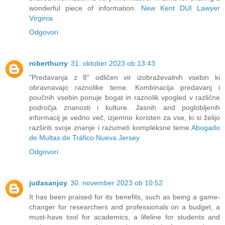
wonderful piece of information.
New Kent DUI Lawyer
Virginia
Odgovori
roberthurry
31. oktober 2023 ob 13:43
"Predavanja z 8" odličen vir izobraževalnih vsebin ki
obravnavajo raznolike teme. Kombinacija predavanj i
poučnih vsebin ponuje bogat in raznolik vpogled v različne
področja znanosti i kulture. Jasnih and poglobljenih
informacij je vedno več, izjemno koristen za vse, ki si želijo
razširiti svoje znanje i razumeti kompleksne teme.
Abogado
de Multas de Tráfico Nueva Jersey
Odgovori
judasanjoy
30. november 2023 ob 10:52
It has been praised for its benefits, such as being a game-
changer for researchers and professionals on a budget, a
must-have tool for academics, a lifeline for students and