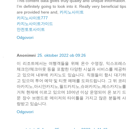
This content data gives truly quality and unique information.
I’m definitely going to look into it. Really very beneficial tips
are provided here and,
카지노사이트
카지노사이트777
카지노사이트가이드
안전토토사이트
Odgovori
Anonimni
25. oktober 2022 ob 09:26
이 리조트에서는 여행객들을 위해 온수 수영장, 익스프레스
체크인/체크아웃 등을 포함한 다양한 시설과 서비스를 제공하
고 있으며 내부에 카지노도 있습니다. 직원들이 항시 대기하
고 있으며 투어 예약 및 티켓 예매를 도와드립니다. 그 뒤 코리
아카지노,아시안카지노,월드카지노,슈퍼카지노,예스카지노를
거쳐 현재에 이르고 있으며 10여년 이상 운영되어 온 보기 드
문 장수 브랜드로 메이저의 타이틀을 가지고 많은 분들께 사
랑받고 있습니다.
Odgovori