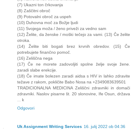
(7) Ukazni ton črkovanja
(8) Zaščitni obroč
(9) Potovalni obroč za uspeh
(10) Duhovna moč za Božje ljudi
(11) Svojega moža / ženo priveži za vedno sam
(12) Želite, da ženske / moški tečejo za vami. (13) Če želite
otroka.
(14) Želite biti bogati brez krvnih obredov. (15) Če
potrebujete finančno pomoč.
(16) Zeliščna nega
(17) Če ne morete zadovoljiti spolne želje svoje žene.
zaradi slabe erekcije.
(18) Če imate bolezen zaradi aidsa s HIV in lahko zdravite
težave z rakom, pokličite Babo Nosa na +2349083639501
TRADICIONALNA MEDICINA Zeliščni zdravniki in domači
zdravniki. Naslov pisarne št. 20 slonovine, Ife Osun, država
... k
Odgovori
Uk Assignment Writing Services
16. julij 2022 ob 04:36