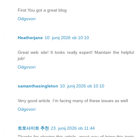
First You got a great blog
Odgovori
Heatherjane
10. junij 2026 ob 10:10
Great web site! It looks really expert! Maintain the helpful
job!
Odgovori
samanthasingleton
10. junij 2026 ob 10:10
Very good article. I’m facing many of these issues as well
Odgovori
토토사이트 추천
23. junij 2026 ob 11:44
Thanks for sharing this article, great way of bring this topic