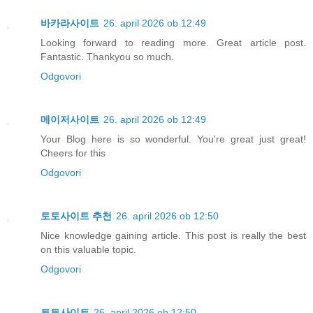
바카라사이트
26. april 2026 ob 12:49
Looking forward to reading more. Great article post.
Fantastic. Thankyou so much.
Odgovori
메이저사이트
26. april 2026 ob 12:49
Your Blog here is so wonderful. You're great just great!
Cheers for this
Odgovori
토토사이트 추천
26. april 2026 ob 12:50
Nice knowledge gaining article. This post is really the best
on this valuable topic.
Odgovori
토토사이트
26. april 2026 ob 12:50