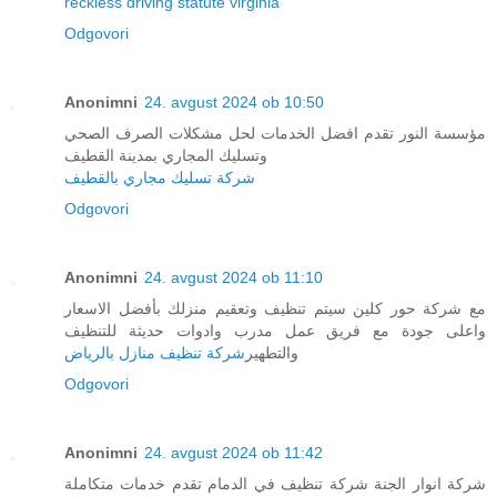
reckless driving statute virginia
Odgovori
Anonimni
24. avgust 2024 ob 10:50
مؤسسة النور تقدم افضل الخدمات لحل مشكلات الصرف الصحي
وتسليك المجاري بمدينة القطيف
شركة تسليك مجاري بالقطيف
Odgovori
Anonimni
24. avgust 2024 ob 11:10
مع شركة حور كلين سيتم تنظيف وتعقيم منزلك بأفضل الاسعار
واعلى جودة مع فريق عمل مدرب وادوات حديثة للتنظيف
والتطهير
شركة تنظيف منازل بالرياض
Odgovori
Anonimni
24. avgust 2024 ob 11:42
شركة انوار الجنة شركة تنظيف في الدمام تقدم خدمات متكاملة