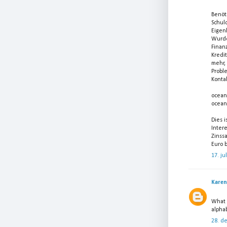
Benöt
Schul
Eigen
Wurde
Finan
Kredi
mehr, 
Probl
Kontak
ocean
ocean
Dies 
Inter
Zinss
Euro b
17. ju
Karen
What 
alpha
28. d