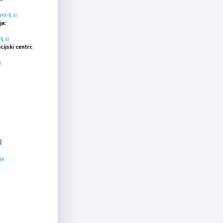
i-lj.si
ja:
j.si
cijski centri:
i
E
ja