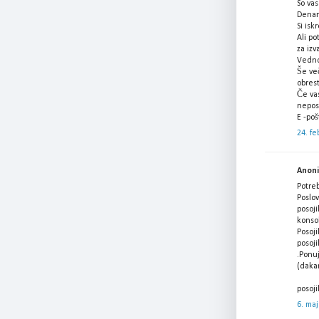
So vas
Denar 
Si isk
Ali po
za izv
Vedno
Še več
obres
Če vas
nepos
E -po
24. fe
Anonim
Potre
Poslov
posoji
konsol
Posoji
posoji
.Ponu
(daka
posoj
6. maj