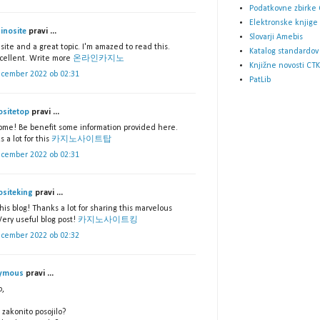
Podatkovne zbirke 
Elektronske knjige
inosite
pravi ...
Slovarji Amebis
site and a great topic. I'm amazed to read this.
Katalog standardov
xcellent. Write more
온라인카지노
Knjižne novosti CTK
ecember 2022 ob 02:31
PatLib
ositetop
pravi ...
me! Be benefit some information provided here.
 a lot for this
카지노사이트탑
ecember 2022 ob 02:31
ositeking
pravi ...
his blog! Thanks a lot for sharing this marvelous
Very useful blog post!
카지노사이트킹
ecember 2022 ob 02:32
ymous
pravi ...
o,
 zakonito posojilo?