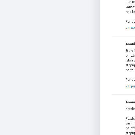
500.00
varno
nas k
Ponud
23. ma
Anonim
Ste v 
prilož
izbiri
stopnj
na ta
Ponud
23. ju
Anonim
Kredit
Pozdra
vaših 
nalož
stopnj