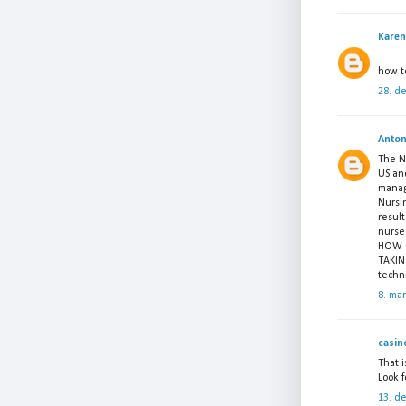
Karen
how to
28. d
Anton
The NC
US an
manag
Nursi
resul
nurses
HOW C
TAKI
techni
8. ma
casin
That i
Look f
13. d