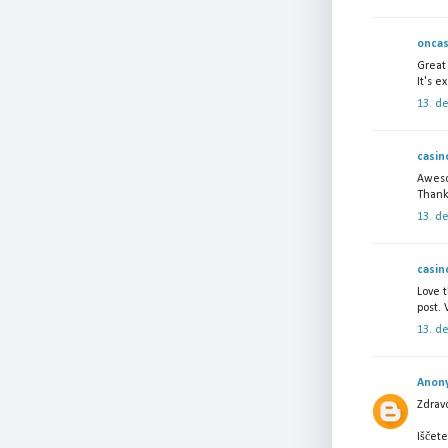
oncas
Great 
It's e
13. d
casin
Aweso
Thanks
13. d
casin
Love t
post. 
13. d
Anon
Zdrav
Iščete