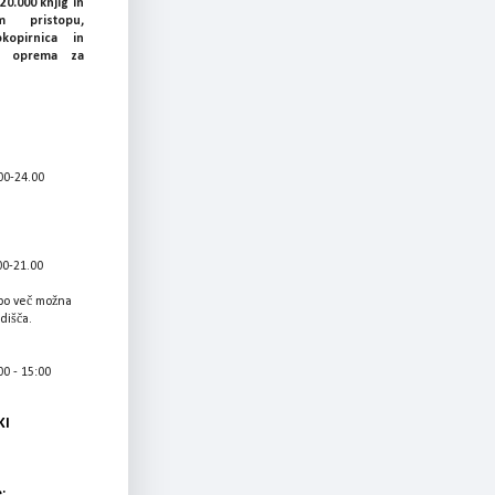
20.000 knjig in
 pristopu,
okopirnica in
ka oprema za
00-24.00
00-21.00
bo več možna
adišča.
0 - 15:00
KI
: