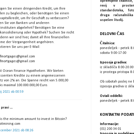
opremljene čitalnice, 
revij v prostem
igen Sie einen dringenden Kredit, um Ihre
standardoteka, fot
den zu begleichen, oder benötigen Sie einen
druga računalniš
kapitalkredit, um Ihr Geschäft zu verbessern?
uspešen študij.
n Sie von Banken und anderen
zinstituten abgelehnt? Benötigen Sie eine
tkonsolidierung oder Hypothek? Suchen Sie nicht
DELOVNI ČAS
denn wir sind hier, damit all Ihre finanziellen
eme der Vergangenheit angehören.
Čitalnica:
tieren Sie uns per E-Mail:
ponedeljek - petek 8.
sobota 9.00-17.00
fmortgages@gmail.com
fmortgages@gmail.com
Izposoja gradiva:
iz skladišča 8.00-20.00
ist Ocean Finance Hypotheken. Wir bieten
iz prostega pristopa 8.
essenten Kredite zu einem angemessenen
atz von 2% an. Die Spanne reicht von 5.000,00
Ob sobotah poslej ne 
is maximal 100.000.000,00 Euro.
izposoja gradiva iz skl
lij 2021 ob 00:59
Ostali oddelki:
ponedeljek - petek 8:0
pravi ...
KONTAKTNI PODAT
is the minimum amount to invest in Bitcoin?
bitmining.com
Informacije:
(01) 200 34 01
ecember 2021 ob 08:26
Izposoja in podaljšave