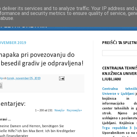
deliver its services and to analyze traffic. Your IP address and
formance and security metrics to ensure quality of service, ge
 abuse.
NOVEMBER 2019
PREIŠČI TA SPLETN
 napaka pri povezovanju do
 besedil gradiv je odpravljena!
CENTRALNA TEHNI
KNJIŽNICA UNIVER
elp
ob
torek, november 05, 2019
LJUBLJANI
Centralna tehniš
Univerze v Ljubljani
j
knjižnica in spe
entarjev:
informacijsko dok
center tehniških in 
1 – 200 od 231
Novejša›
Najnovejša»
strok. Njeno po
usklajeno s poslanst
ravi ...
Ljubljani. Knjižnic
 meine Damen und Herren, benötigen Sie
Trgu republike 3 (s
ielle Hilfe? Ich bin Max Bent. Ich bin Kreditgeber
Uporabnikom so na 
uch Finanzberater.