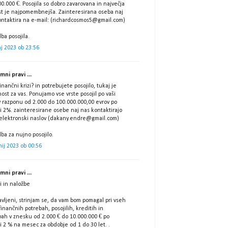
0.000 €. Posojila so dobro zavarovana in največja
st je najpomembnejša. Zainteresirana oseba naj
ontaktira na e-mail: (richardcosmos5@gmail.com)
ba posojila.
j 2023 ob 23:56
ni pravi ...
finančni krizi? in potrebujete posojilo, tukaj je
nost za vas. Ponujamo vse vrste posojil po vaši
 v razponu od 2.000 do 100.000.000,00 evrov po
i 2%. zainteresirane osebe naj nas kontaktirajo
 elektronski naslov (dakany.endre@gmail.com)
ba za nujno posojilo.
nij 2023 ob 00:56
ni pravi ...
i in naložbe
vljeni, strinjam se, da vam bom pomagal pri vseh
finančnih potrebah, posojilih, kreditih in
bah v znesku od 2.000 € do 10.000.000 € po
i 2 % na mesec za obdobje od 1 do 30 let. .