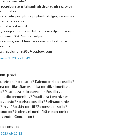
 banke zavrnile?
potrebujete iz takšnih ali drugačnih razlogov.
ren in iskren
trebujete posojilo za poplačilo dolgov, računov ali
ajanje projekta?
 imate priložnost.
, posojila ponujamo hitro in zanesljivo z letno
tno mero 2%. Smo zanesljivi
 zanima, ne oklevajte in nas kontaktirajte
redno.
šta: lapofunding960@outlook.com
bruar 2023 ob 20:49
ni pravi ...
bujete nujno posojilo? Dajemo osebna posojila?
na posojila? Stanovanjska posojila? Kmetijska
la? Posojila za izobraževanje? Posojila za
idacijo bremenitev? Posojila za tovornjake?
la za avto? Hotelska posojila? Refinanciranje
l? in več šolskih posojil? Zagonska posojila?
jamo po 2% obrestni meri! Pišite nam preko:
ny.endre@gmail.com)
ilna ponudba
 2023 ob 15:12