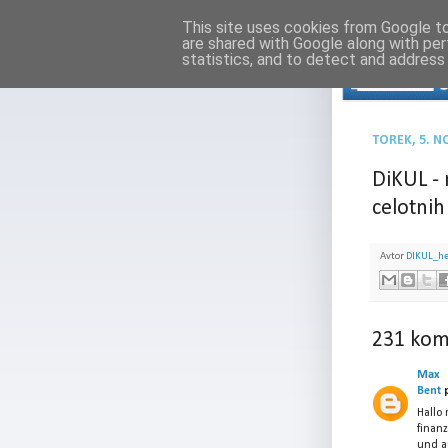
This site uses cookies from Google to 
are shared with Google along with per
statistics, and to detect and address
TOREK, 5. 
DiKUL -
celotnih
Avtor
DIKUL_h
231 kom
Max
Bent
p
Hallo
finanz
und a