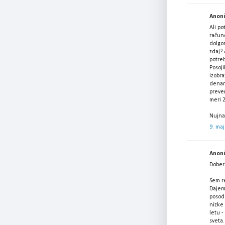
Anonim
Ali po
račun
dolgo
zdaj? 
potreb
Posoji
izobra
denar 
prever
meri 
Nujna
9. maj
Anonim
Dober 
Sem re
Dajem
posodo
nizke
letu -
sveta.