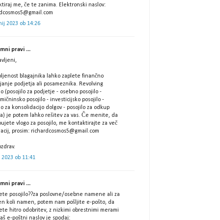
tiraj me, če te zanima. Elektronski naslov:
rdcosmos5@gmail.com
nij 2023 ob 14:26
ni pravi ...
vljeni,
ljenost blagajnika lahko zaplete finančno
janje podjetja ali posameznika. Revolving
lo (posojilo za podjetje - osebno posojilo -
ičninsko posojilo - investicijsko posojilo -
lo za konsolidacijo dolgov - posojilo za odkup
a) je potem lahko rešitev za vas. Če menite, da
ujete vlogo za posojilo, me kontaktirajte za več
macij, prosim: richardcosmos5@gmail.com
zdrav.
ij 2023 ob 11:41
ni pravi ...
ščete posojilo??za poslovne/osebne namene ali za
en koli namen, potem nam pošljite e-pošto, da
te hitro odobritev, z nizkimi obrestnimi merami
aš e-poštni naslov je spodaj: