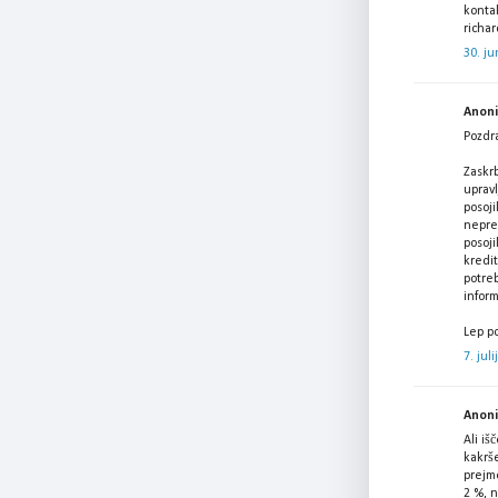
kontak
richa
30. ju
Anonim
Pozdra
Zaskrb
upravl
posoji
neprem
posoji
kredit
potreb
infor
Lep po
7. jul
Anonim
Ali i
kakrš
prejme
2 %, n