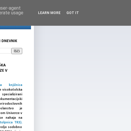
 user-agent
nerate usage
LEARN MORE
GOT IT
I DNEVNIK
ŠKA
ZE V
ka knjižnica
e visokošolska
cializirani
umentacijski
prirodoslovnih
slanstvo je
vom Univerze v
a se nahaja na
tolpnica TR3).
voljo sodobno