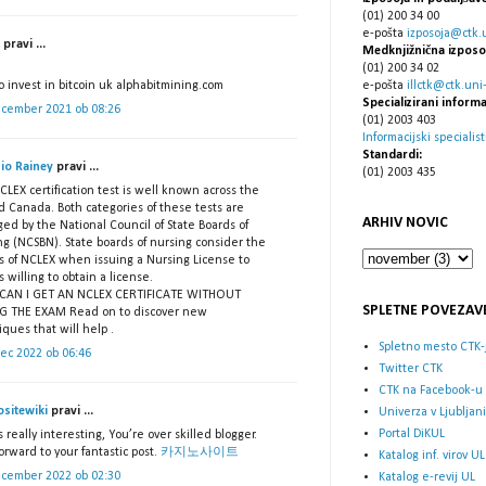
(01) 200 34 00
e-pošta
izposoja@ctk.un
pravi ...
Medknjižnična izposo
(01) 200 34 02
 invest in bitcoin uk alphabitmining.com
e-pošta
illctk@ctk.uni-l
Specializirani informa
ecember 2021 ob 08:26
(01) 2003 403
Informacijski specialist
Standardi:
io Rainey
pravi ...
(01) 2003 435
LEX certification test is well known across the
d Canada. Both categories of these tests are
ARHIV NOVIC
ed by the National Council of State Boards of
ng (NCSBN). State boards of nursing consider the
ts of NCLEX when issuing a Nursing License to
 willing to obtain a license.
AN I GET AN NCLEX CERTIFICATE WITHOUT
SPLETNE POVEZAV
NG THE EXAM
Read on to discover new
ques that will help .
Spletno mesto CTK-
rec 2022 ob 06:46
Twitter CTK
CTK na Facebook-u
ositewiki
pravi ...
Univerza v Ljubljani
Portal DiKUL
s really interesting, You’re over skilled blogger.
orward to your fantastic post.
카지노사이트
Katalog inf. virov UL
ecember 2022 ob 02:30
Katalog e-revij UL