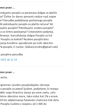
ni pravi ...
trebujete posojilo za poravnavo dolgov za plačilo
ov? Želite še danes prevzeti nadzor nad svojim
m? Ponudba podaljšanja poslovnega posojila
Ali potrebujete posojilo za plačilo računa? Ali
ujete posojilo? Potrebujete osebno posojilo?
lo za širitev poslovanja? Ustanovitev podjetja,
ževanje, konsolidacija dolgov Posojilo za trd
Posojilo za karkoli? Nudimo posojilo brez
janja kreditne sposobnosti po nizki obrestni
2% posojila, E-naslov: (dakany.endre@gmail.com)
 posojilna ponudba.
 2023 ob 12:19
ni pravi ...
večer,
gistriran zasebni posojilodajalec denarja.
o posojila za pomoč ljudem, podjetjem, ki morajo
biti svoje finančno stanje po vsem svetu, zelo
 letne obrestne mere, tako nizke kot 2% v enem
 30 let odplačevanja futamido v katerem koli delu
 Posojila nudimo v razponu od 2.000 do