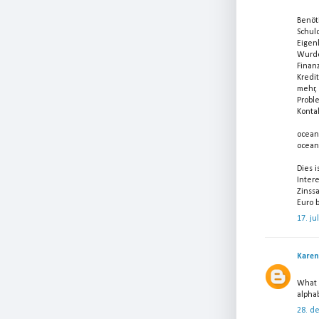
Benöt
Schul
Eigen
Wurde
Finan
Kredi
mehr, 
Probl
Kontak
ocean
ocean
Dies 
Inter
Zinss
Euro b
17. ju
Karen
What 
alpha
28. d