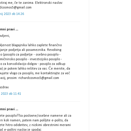
tiraj me, če te zanima. Elektronski naslov:
rdcosmos5@gmail.com
nij 2023 ob 14:26
ni pravi ...
vljeni,
ljenost blagajnika lahko zaplete finančno
janje podjetja ali posameznika. Revolving
lo (posojilo za podjetje - osebno posojilo -
ičninsko posojilo - investicijsko posojilo -
lo za konsolidacijo dolgov - posojilo za odkup
a) je potem lahko rešitev za vas. Če menite, da
ujete vlogo za posojilo, me kontaktirajte za več
macij, prosim: richardcosmos5@gmail.com
zdrav.
ij 2023 ob 11:41
ni pravi ...
ščete posojilo??za poslovne/osebne namene ali za
en koli namen, potem nam pošljite e-pošto, da
te hitro odobritev, z nizkimi obrestnimi merami
aš e-poštni naslov je spodaj: