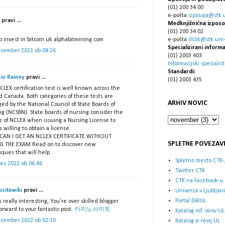
(01) 200 34 00
e-pošta
izposoja@ctk.un
pravi ...
Medknjižnična izposo
(01) 200 34 02
 invest in bitcoin uk alphabitmining.com
e-pošta
illctk@ctk.uni-l
Specializirani informa
ecember 2021 ob 08:26
(01) 2003 403
Informacijski specialist
Standardi:
io Rainey
pravi ...
(01) 2003 435
LEX certification test is well known across the
d Canada. Both categories of these tests are
ARHIV NOVIC
ed by the National Council of State Boards of
ng (NCSBN). State boards of nursing consider the
ts of NCLEX when issuing a Nursing License to
 willing to obtain a license.
AN I GET AN NCLEX CERTIFICATE WITHOUT
SPLETNE POVEZAV
NG THE EXAM
Read on to discover new
ques that will help .
Spletno mesto CTK-
rec 2022 ob 06:46
Twitter CTK
CTK na Facebook-u
ositewiki
pravi ...
Univerza v Ljubljani
Portal DiKUL
s really interesting, You’re over skilled blogger.
orward to your fantastic post.
카지노사이트
Katalog inf. virov UL
ecember 2022 ob 02:30
Katalog e-revij UL