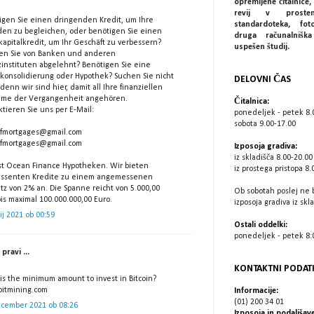
opremljene čitalnice, 
revij v prostem
igen Sie einen dringenden Kredit, um Ihre
standardoteka, fot
den zu begleichen, oder benötigen Sie einen
druga računalniš
kapitalkredit, um Ihr Geschäft zu verbessern?
uspešen študij.
n Sie von Banken und anderen
zinstituten abgelehnt? Benötigen Sie eine
tkonsolidierung oder Hypothek? Suchen Sie nicht
DELOVNI ČAS
denn wir sind hier, damit all Ihre finanziellen
eme der Vergangenheit angehören.
Čitalnica:
tieren Sie uns per E-Mail:
ponedeljek - petek 8.
sobota 9.00-17.00
fmortgages@gmail.com
fmortgages@gmail.com
Izposoja gradiva:
iz skladišča 8.00-20.00
ist Ocean Finance Hypotheken. Wir bieten
iz prostega pristopa 8.
essenten Kredite zu einem angemessenen
atz von 2% an. Die Spanne reicht von 5.000,00
Ob sobotah poslej ne 
is maximal 100.000.000,00 Euro.
izposoja gradiva iz skl
lij 2021 ob 00:59
Ostali oddelki:
ponedeljek - petek 8:0
pravi ...
KONTAKTNI PODAT
is the minimum amount to invest in Bitcoin?
bitmining.com
Informacije:
(01) 200 34 01
ecember 2021 ob 08:26
Izposoja in podaljšave