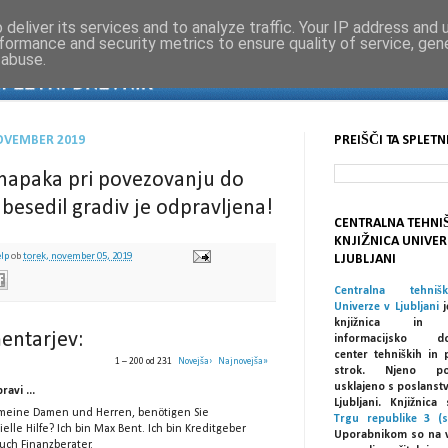
deliver its services and to analyze traffic. Your IP address and
formance and security metrics to ensure quality of service, ge
 abuse.
NOVEMBER 2019
PREIŠČI TA SPLETN
 napaka pri povezovanju do
 besedil gradiv je odpravljena!
CENTRALNA TEHNI
KNJIŽNICA UNIVER
elp
ob
torek, november 05, 2019
LJUBLJANI
Centralna tehniš
Univerze v Ljubljani
j
knjižnica in spe
entarjev:
informacijsko dok
center tehniških in 
1 – 200 od 231
Novejša›
Najnovejša»
strok. Njeno po
usklajeno s poslanst
ravi ...
Ljubljani. Knjižnic
 meine Damen und Herren, benötigen Sie
Trgu republike 3 (s
ielle Hilfe? Ich bin Max Bent. Ich bin Kreditgeber
Uporabnikom so na 
uch Finanzberater.