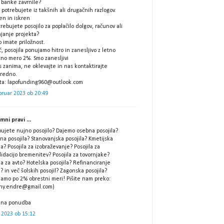
 banke zavrnile?
potrebujete iz takšnih ali drugačnih razlogov.
ren in iskren
trebujete posojilo za poplačilo dolgov, računov ali
ajanje projekta?
 imate priložnost.
, posojila ponujamo hitro in zanesljivo z letno
tno mero 2%. Smo zanesljivi
 zanima, ne oklevajte in nas kontaktirajte
redno.
šta: lapofunding960@outlook.com
bruar 2023 ob 20:49
ni pravi ...
bujete nujno posojilo? Dajemo osebna posojila?
na posojila? Stanovanjska posojila? Kmetijska
la? Posojila za izobraževanje? Posojila za
idacijo bremenitev? Posojila za tovornjake?
la za avto? Hotelska posojila? Refinanciranje
l? in več šolskih posojil? Zagonska posojila?
jamo po 2% obrestni meri! Pišite nam preko:
ny.endre@gmail.com)
ilna ponudba
 2023 ob 15:12