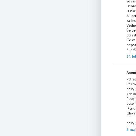
So vas
Denar 
Si isk
Ali po
za izv
Vedno
Še več
obres
Če vas
nepos
E -po
24. fe
Anonim
Potre
Poslov
posoji
konsol
Posoji
posoji
.Ponu
(daka
posoj
6. maj