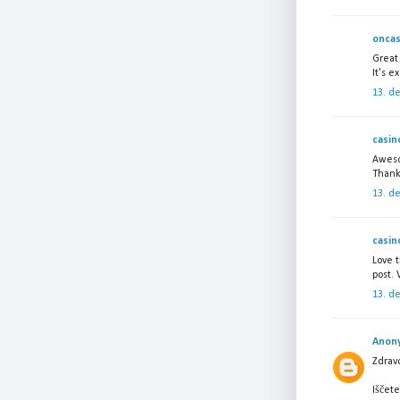
oncas
Great 
It's e
13. d
casin
Aweso
Thanks
13. d
casin
Love t
post. 
13. d
Anon
Zdrav
Iščete