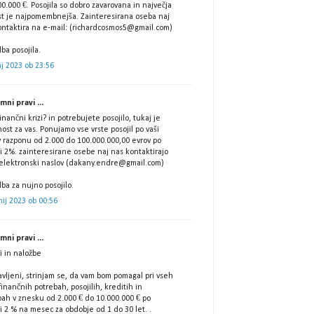
0.000 €. Posojila so dobro zavarovana in največja
st je najpomembnejša. Zainteresirana oseba naj
ontaktira na e-mail: (richardcosmos5@gmail.com)
ba posojila.
j 2023 ob 23:56
ni pravi ...
finančni krizi? in potrebujete posojilo, tukaj je
nost za vas. Ponujamo vse vrste posojil po vaši
 v razponu od 2.000 do 100.000.000,00 evrov po
i 2%. zainteresirane osebe naj nas kontaktirajo
 elektronski naslov (dakany.endre@gmail.com)
ba za nujno posojilo.
nij 2023 ob 00:56
ni pravi ...
i in naložbe
vljeni, strinjam se, da vam bom pomagal pri vseh
finančnih potrebah, posojilih, kreditih in
bah v znesku od 2.000 € do 10.000.000 € po
i 2 % na mesec za obdobje od 1 do 30 let. .