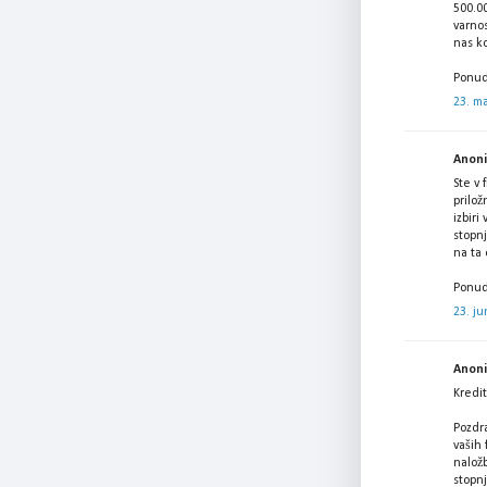
500.00
varno
nas k
Ponud
23. ma
Anonim
Ste v 
prilož
izbiri
stopnj
na ta
Ponud
23. ju
Anonim
Kredit
Pozdra
vaših 
nalož
stopnj