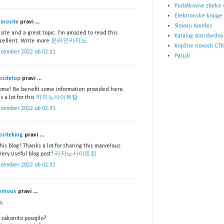
Podatkovne zbirke 
Elektronske knjige
inosite
pravi ...
Slovarji Amebis
site and a great topic. I'm amazed to read this.
Katalog standardov
xcellent. Write more
온라인카지노
Knjižne novosti CTK
ecember 2022 ob 02:31
PatLib
ositetop
pravi ...
me! Be benefit some information provided here.
 a lot for this
카지노사이트탑
ecember 2022 ob 02:31
ositeking
pravi ...
his blog! Thanks a lot for sharing this marvelous
Very useful blog post!
카지노사이트킹
ecember 2022 ob 02:32
ymous
pravi ...
o,
 zakonito posojilo?