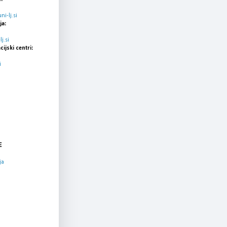
i-lj.si
ja:
j.si
cijski centri:
i
E
ja