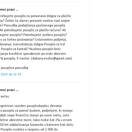
ni pravi ...
trebujete posojilo za poravnavo dolgov za plačilo
ov? Želite še danes prevzeti nadzor nad svojim
m? Ponudba podaljšanja poslovnega posojila
Ali potrebujete posojilo za plačilo računa? Ali
ujete posojilo? Potrebujete osebno posojilo?
lo za širitev poslovanja? Ustanovitev podjetja,
ževanje, konsolidacija dolgov Posojilo za trd
Posojilo za karkoli? Nudimo posojilo brez
janja kreditne sposobnosti po nizki obrestni
2% posojila, E-naslov: (dakany.endre@gmail.com)
 posojilna ponudba.
 2023 ob 12:19
ni pravi ...
večer,
gistriran zasebni posojilodajalec denarja.
o posojila za pomoč ljudem, podjetjem, ki morajo
biti svoje finančno stanje po vsem svetu, zelo
 letne obrestne mere, tako nizke kot 2% v enem
 30 let odplačevanja futamido v katerem koli delu
 Posojila nudimo v razponu od 2.000 do