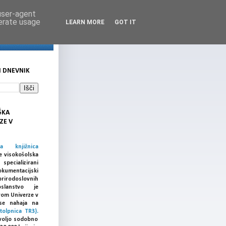
 user-agent
nerate usage
LEARN MORE
GOT IT
I DNEVNIK
ŠKA
ZE V
ka knjižnica
e visokošolska
cializirani
umentacijski
prirodoslovnih
slanstvo je
vom Univerze v
a se nahaja na
tolpnica TR3).
voljo sodobno