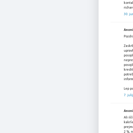
kontak
richa
30. ju
Anonim
Pozdra
Zaskrb
upravl
posoji
neprem
posoji
kredit
potreb
infor
Lep po
7. jul
Anonim
Ali i
kakrš
prejme
2 %, n