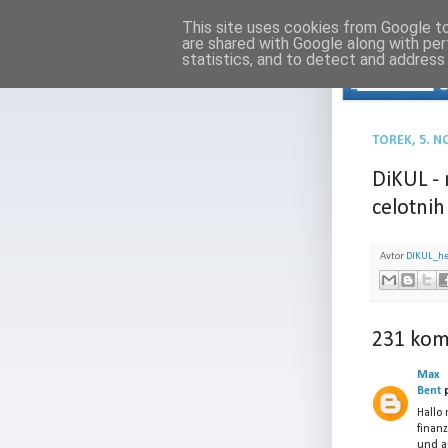
This site uses cookies from Google to 
are shared with Google along with per
statistics, and to detect and address
TOREK, 5. 
DiKUL -
celotnih
Avtor
DIKUL_h
231 kom
Max
Bent
p
Hallo
finanz
und a