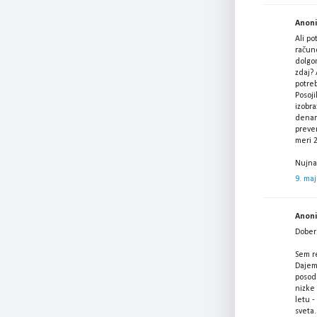
Anonim
Ali po
račun
dolgo
zdaj? 
potreb
Posoji
izobra
denar 
prever
meri 
Nujna
9. maj
Anonim
Dober 
Sem re
Dajem
posodo
nizke
letu -
sveta.