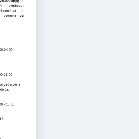
20.000 knjig in
 pristopu,
okopirnica in
ka oprema za
00-24.00
00-21.00
bo več možna
adišča.
0 - 15:00
KI
: