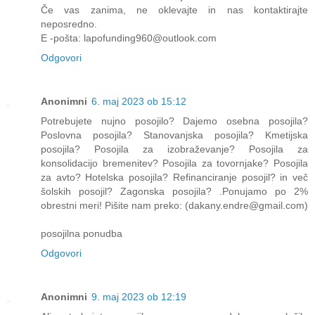
Če vas zanima, ne oklevajte in nas kontaktirajte
neposredno.
E -pošta: lapofunding960@outlook.com
Odgovori
Anonimni
6. maj 2023 ob 15:12
Potrebujete nujno posojilo? Dajemo osebna posojila?
Poslovna posojila? Stanovanjska posojila? Kmetijska
posojila? Posojila za izobraževanje? Posojila za
konsolidacijo bremenitev? Posojila za tovornjake? Posojila
za avto? Hotelska posojila? Refinanciranje posojil? in več
šolskih posojil? Zagonska posojila? .Ponujamo po 2%
obrestni meri! Pišite nam preko: (dakany.endre@gmail.com)
posojilna ponudba
Odgovori
Anonimni
9. maj 2023 ob 12:19