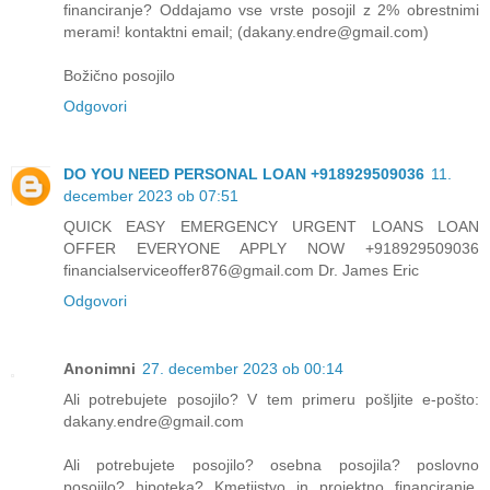
financiranje? Oddajamo vse vrste posojil z 2% obrestnimi
merami! kontaktni email; (dakany.endre@gmail.com)
Božično posojilo
Odgovori
DO YOU NEED PERSONAL LOAN +918929509036
11.
december 2023 ob 07:51
QUICK EASY EMERGENCY URGENT LOANS LOAN
OFFER EVERYONE APPLY NOW +918929509036
financialserviceoffer876@gmail.com Dr. James Eric
Odgovori
Anonimni
27. december 2023 ob 00:14
Ali potrebujete posojilo? V tem primeru pošljite e-pošto:
dakany.endre@gmail.com
Ali potrebujete posojilo? osebna posojila? poslovno
posojilo? hipoteka? Kmetijstvo in projektno financiranje,