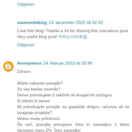
Odgovori
casinositeking
13. december 2022 ob 02:32
Love this blog! Thanks a lot for sharing this marvelous post.
Very useful blog post!
카지노사이트킹
Odgovori
Anonymous
24. februar 2023 ob 20:49
Zdravo,
Iščete zakonito posojilo?
So vas banke zavrnile?
Denar potrebujete iz takšnih ali drugačnih razlogov.
Si iskren in iskren
Ali potrebujete posojilo za poplačilo dolgov, računov ali za
izvajanje projekta?
Vedno imate priložnost.
Še več, posojila ponujamo hitro in zanesljivo z letno
obrestno mero 2%. Smo zanesljivi