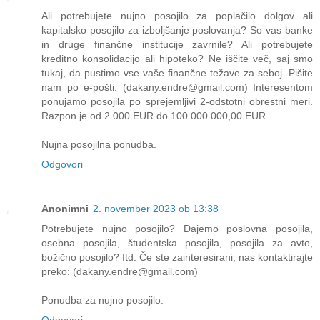
Ali potrebujete nujno posojilo za poplačilo dolgov ali
kapitalsko posojilo za izboljšanje poslovanja? So vas banke
in druge finančne institucije zavrnile? Ali potrebujete
kreditno konsolidacijo ali hipoteko? Ne iščite več, saj smo
tukaj, da pustimo vse vaše finančne težave za seboj. Pišite
nam po e-pošti: (dakany.endre@gmail.com) Interesentom
ponujamo posojila po sprejemljivi 2-odstotni obrestni meri.
Razpon je od 2.000 EUR do 100.000.000,00 EUR.
Nujna posojilna ponudba.
Odgovori
Anonimni
2. november 2023 ob 13:38
Potrebujete nujno posojilo? Dajemo poslovna posojila,
osebna posojila, študentska posojila, posojila za avto,
božično posojilo? Itd. Če ste zainteresirani, nas kontaktirajte
preko: (dakany.endre@gmail.com)
Ponudba za nujno posojilo.
Odgovori