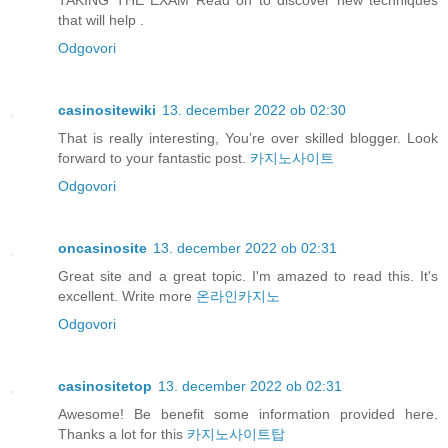
TAKING THE EXAM
Read on to discover new techniques
that will help .
Odgovori
casinositewiki
13. december 2022 ob 02:30
That is really interesting, You’re over skilled blogger. Look
forward to your fantastic post.
카지노사이트
Odgovori
oncasinosite
13. december 2022 ob 02:31
Great site and a great topic. I'm amazed to read this. It's
excellent. Write more
온라인카지노
Odgovori
casinositetop
13. december 2022 ob 02:31
Awesome! Be benefit some information provided here.
Thanks a lot for this
카지노사이트탑