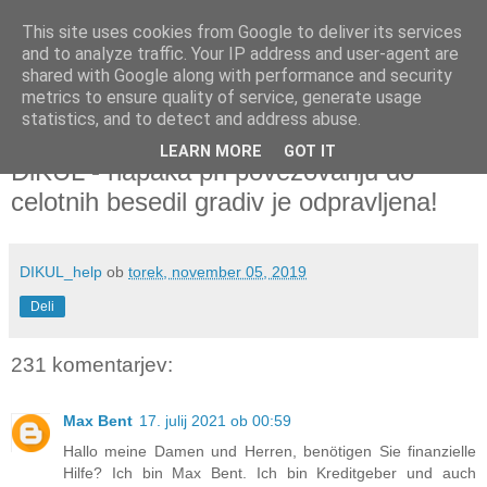
This site uses cookies from Google to deliver its services
and to analyze traffic. Your IP address and user-agent are
shared with Google along with performance and security
metrics to ensure quality of service, generate usage
▼
statistics, and to detect and address abuse.
LEARN MORE
GOT IT
torek, 5. november 2019
DiKUL - napaka pri povezovanju do
celotnih besedil gradiv je odpravljena!
DIKUL_help
ob
torek, november 05, 2019
Deli
231 komentarjev:
Max Bent
17. julij 2021 ob 00:59
Hallo meine Damen und Herren, benötigen Sie finanzielle
Hilfe? Ich bin Max Bent. Ich bin Kreditgeber und auch