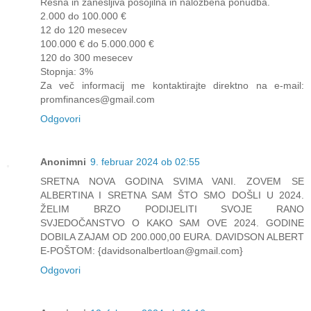
Resna in zanesljiva posojilna in naložbena ponudba.
2.000 do 100.000 €
12 do 120 mesecev
100.000 € do 5.000.000 €
120 do 300 mesecev
Stopnja: 3%
Za več informacij me kontaktirajte direktno na e-mail:
promfinances@gmail.com
Odgovori
Anonimni
9. februar 2024 ob 02:55
SRETNA NOVA GODINA SVIMA VANI. ZOVEM SE
ALBERTINA I SRETNA SAM ŠTO SMO DOŠLI U 2024.
ŽELIM BRZO PODIJELITI SVOJE RANO
SVJEDOČANSTVO O KAKO SAM OVE 2024. GODINE
DOBILA ZAJAM OD 200.000,00 EURA. DAVIDSON ALBERT
E-POŠTOM: {davidsonalbertloan@gmail.com}
Odgovori