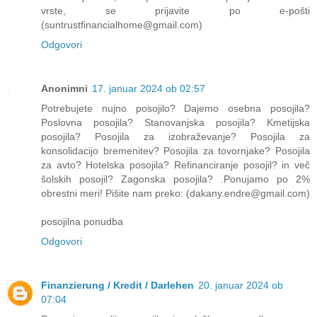
vrste, se prijavite po e-pošti
(suntrustfinancialhome@gmail.com)
Odgovori
Anonimni
17. januar 2024 ob 02:57
Potrebujete nujno posojilo? Dajemo osebna posojila?
Poslovna posojila? Stanovanjska posojila? Kmetijska
posojila? Posojila za izobraževanje? Posojila za
konsolidacijo bremenitev? Posojila za tovornjake? Posojila
za avto? Hotelska posojila? Refinanciranje posojil? in več
šolskih posojil? Zagonska posojila? .Ponujamo po 2%
obrestni meri! Pišite nam preko: (dakany.endre@gmail.com)
posojilna ponudba
Odgovori
Finanzierung / Kredit / Darlehen
20. januar 2024 ob
07:04