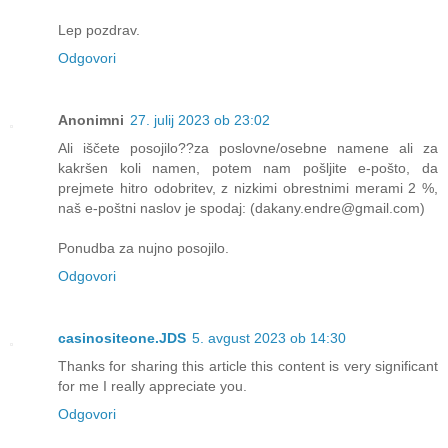
Lep pozdrav.
Odgovori
Anonimni
27. julij 2023 ob 23:02
Ali iščete posojilo??za poslovne/osebne namene ali za
kakršen koli namen, potem nam pošljite e-pošto, da
prejmete hitro odobritev, z nizkimi obrestnimi merami 2 %,
naš e-poštni naslov je spodaj: (dakany.endre@gmail.com)
Ponudba za nujno posojilo.
Odgovori
casinositeone.JDS
5. avgust 2023 ob 14:30
Thanks for sharing this article this content is very significant
for me I really appreciate you.
Odgovori