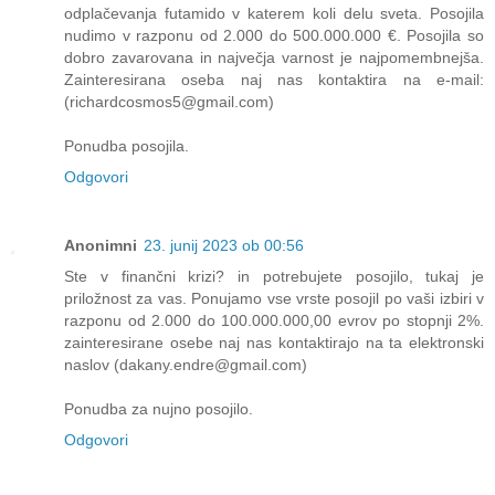
odplačevanja futamido v katerem koli delu sveta. Posojila
nudimo v razponu od 2.000 do 500.000.000 €. Posojila so
dobro zavarovana in največja varnost je najpomembnejša.
Zainteresirana oseba naj nas kontaktira na e-mail:
(richardcosmos5@gmail.com)
Ponudba posojila.
Odgovori
Anonimni
23. junij 2023 ob 00:56
Ste v finančni krizi? in potrebujete posojilo, tukaj je
priložnost za vas. Ponujamo vse vrste posojil po vaši izbiri v
razponu od 2.000 do 100.000.000,00 evrov po stopnji 2%.
zainteresirane osebe naj nas kontaktirajo na ta elektronski
naslov (dakany.endre@gmail.com)
Ponudba za nujno posojilo.
Odgovori