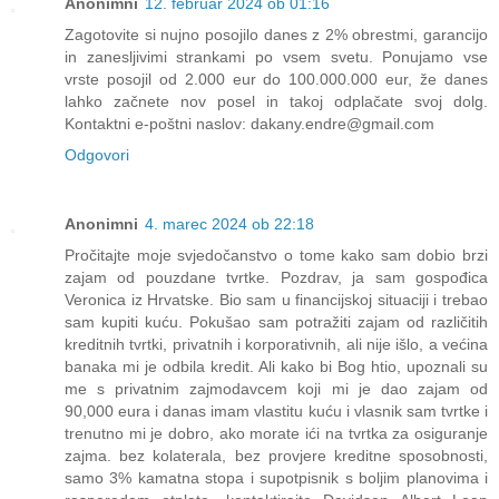
Anonimni
12. februar 2024 ob 01:16
Zagotovite si nujno posojilo danes z 2% obrestmi, garancijo
in zanesljivimi strankami po vsem svetu. Ponujamo vse
vrste posojil od 2.000 eur do 100.000.000 eur, že danes
lahko začnete nov posel in takoj odplačate svoj dolg.
Kontaktni e-poštni naslov: dakany.endre@gmail.com
Odgovori
Anonimni
4. marec 2024 ob 22:18
Pročitajte moje svjedočanstvo o tome kako sam dobio brzi
zajam od pouzdane tvrtke. Pozdrav, ja sam gospođica
Veronica iz Hrvatske. Bio sam u financijskoj situaciji i trebao
sam kupiti kuću. Pokušao sam potražiti zajam od različitih
kreditnih tvrtki, privatnih i korporativnih, ali nije išlo, a većina
banaka mi je odbila kredit. Ali kako bi Bog htio, upoznali su
me s privatnim zajmodavcem koji mi je dao zajam od
90,000 eura i danas imam vlastitu kuću i vlasnik sam tvrtke i
trenutno mi je dobro, ako morate ići na tvrtka za osiguranje
zajma. bez kolaterala, bez provjere kreditne sposobnosti,
samo 3% kamatna stopa i supotpisnik s boljim planovima i