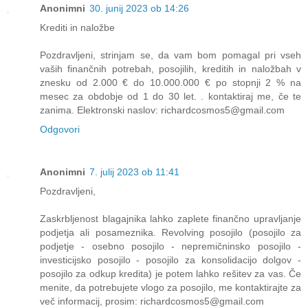
Anonimni
30. junij 2023 ob 14:26
Krediti in naložbe
Pozdravljeni, strinjam se, da vam bom pomagal pri vseh
vaših finančnih potrebah, posojilih, kreditih in naložbah v
znesku od 2.000 € do 10.000.000 € po stopnji 2 % na
mesec za obdobje od 1 do 30 let. . kontaktiraj me, če te
zanima. Elektronski naslov: richardcosmos5@gmail.com
Odgovori
Anonimni
7. julij 2023 ob 11:41
Pozdravljeni,
Zaskrbljenost blagajnika lahko zaplete finančno upravljanje
podjetja ali posameznika. Revolving posojilo (posojilo za
podjetje - osebno posojilo - nepremičninsko posojilo -
investicijsko posojilo - posojilo za konsolidacijo dolgov -
posojilo za odkup kredita) je potem lahko rešitev za vas. Če
menite, da potrebujete vlogo za posojilo, me kontaktirajte za
več informacij, prosim: richardcosmos5@gmail.com