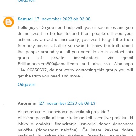
Samuel
17. november 2023 ob 02:08
Hello guys, Do you need help with your insecurities and you
do not want to be lied to and then people still see your
actions as an act of insecurity, you want to get the truth
from any source at all or you want to know the truth about
the people around you all you need to do is contact this
group of private investigators via gmail
Brillianthackers800@gmail.com and also via Whatsapp
+14106350697, do not worry contacting this group you will
get the truth you need and more.
Odgovori
Anonimni
27. november 2023 ob 09:13
Ali potrebujete financiranje posojila ali projekta?
Ali iščete posojilo ali imate kakršne koli izvedljive projekte, ki
lahko v obdobju financiranja ustvarijo dober donosnost
naložbe (donosnost naložbe). Če imate kakšne dobre
projekte! in zahtevajte sredstva (posojilo), navedite, v