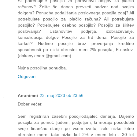
Ali potrebujete posojilo za poravnavo dolgov za plačilo
računov? Želite še danes prevzeti nadzor nad svojim
dolgom? Ponudba podaljšanja poslovnega posojila zdaj? Ali
potrebujete posojilo za plačilo računa? Ali potrebujete
posojilo? Potrebujete osebno posojilo? Posojilo za širitev
poslovanja? Ustanovitev podjetja, izobraževanje,
konsolidacija dolgov Posojilo za trd denar Posojilo za
karkoli? Nudimo posojilo brez preverjanja kreditne
sposobnosti po nizki obrestni meri 2% posojila, E-naslov:
(dakany.endre@gmail.com)
Nujna posojilna ponudba.
Odgovori
Anonimni
23. maj 2023 ob 23:56
Dober večer,
Sem registriran zasebni posojilodajalec denarja. Dajemo
posojila za pomoč ljudem, podjetjem, ki morajo posodobiti
svoje finančno stanje po vsem svetu, zelo nizke letne
obrestne mere, tako nizke kot 2% v enem letu - 30 let