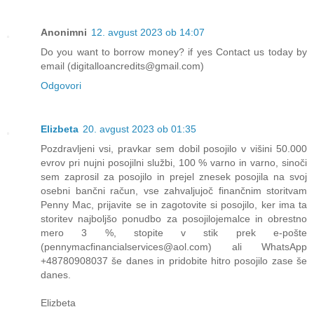
Anonimni
12. avgust 2023 ob 14:07
Do you want to borrow money? if yes Contact us today by
email (digitalloancredits@gmail.com)
Odgovori
Elizbeta
20. avgust 2023 ob 01:35
Pozdravljeni vsi, pravkar sem dobil posojilo v višini 50.000
evrov pri nujni posojilni službi, 100 % varno in varno, sinoči
sem zaprosil za posojilo in prejel znesek posojila na svoj
osebni bančni račun, vse zahvaljujoč finančnim storitvam
Penny Mac, prijavite se in zagotovite si posojilo, ker ima ta
storitev najboljšo ponudbo za posojilojemalce in obrestno
mero 3 %, stopite v stik prek e-pošte
(pennymacfinancialservices@aol.com) ali WhatsApp
+48780908037 še danes in pridobite hitro posojilo zase še
danes.
Elizbeta