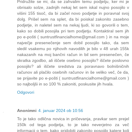
Pridružite se mi, da se zahvalim temu podjetju, ker mi je
obrisalo solze, zadnjih nekaj let sem iskal nujno posojilo v
višini 155 tisoč, da bi začel novo podjetje in poravnal svoj
dolg. Prišel sem na splet, da bi poiskal zakonito zasebno
podjetje, in naletel sem na nekaj ljudi, ki so govorili o tem,
kako so dobili posojila pri tem podjetju. Kontaktiral sem jih
po e-pošti ( suntrustfinancialhome@gmail.com ) in na moje
največje presenečenje sem dobil posojilo tako, da sem
sledil vsakemu po njihovih navodilih je bilo v 48 urah 155k
nakazanih na moj bančni račun in bil sem presenečen, če
skratka zgodbo, ali iščete osebno posojilo? iščete poslovno
posojilo? ali iščete sredstva za poravnavo bolnišničnih
računov ali plačilo osebnih računov in še veliko več, če da,
se prijavite po e-pošti ( suntrustfinancialhome@gmail.com )
so najboljši in so 100 % zakoniti, poskusite jih hvala.
Odgovori
Anonimni
4. januar 2024 ob 10:56
To je tako odlična novica in pričevanja, pravkar sem prejel
150k od tega podjetja, to je tako neverjetno za več
informacij o tem, kako pridobiti zakonito posojilo katere koli