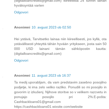
(digitalloancredits@gmail.com) kiireellistä 24 tunnin lainan
hyväksyntää varten
Odgovori
Anonimni
10. avgust 2023 ob 02:50
Hei ystävä, Tarvitsetko lainaa niin kiireellisesti, jos kyllä, ota
ystävällisesti yhteyttä tähän hyvään yritykseen, josta sain 50
000 USD lainani tämän sähköpostin kautta:
(digitalloancredits@gmail.com)
Odgovori
Anonimni
11. avgust 2023 ob 16:37
Ta medij uporabljam, da vam predstavim zasebno posojilno
podjetje, ki ima zelo veliko razliko. Ponudili so mi posojilo in
govorim iz izkušenj. Njihove storitve so v velikem razcvetu in
ponujajo posojilo pri 2%.E-pošta:
Cashbackloans01@gmail.com
https://cashbackloans01.wixsite.com/website