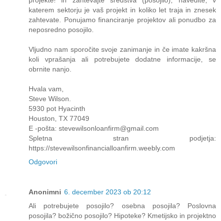
katerem sektorju je vaš projekt in koliko let traja in znesek
zahtevate. Ponujamo financiranje projektov ali ponudbo za
neposredno posojilo.
Vljudno nam sporočite svoje zanimanje in če imate kakršna
koli vprašanja ali potrebujete dodatne informacije, se
obrnite nanjo.
Hvala vam,
Steve Wilson.
5930 pot Hyacinth
Houston, TX 77049
E -pošta: stevewilsonloanfirm@gmail.com
Spletna stran podjetja:
https://stevewilsonfinancialloanfirm.weebly.com
Odgovori
Anonimni
6. december 2023 ob 20:12
Ali potrebujete posojilo? osebna posojila? Poslovna
posojila? božično posojilo? Hipoteke? Kmetijsko in projektno