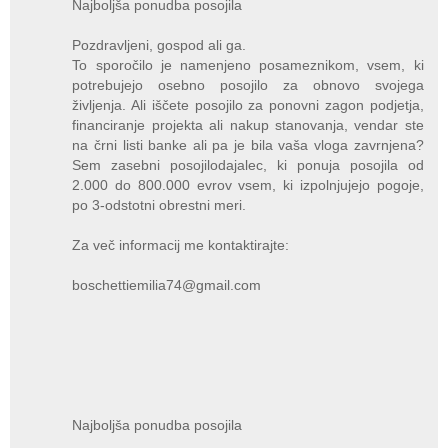
Najboljša ponudba posojila
Pozdravljeni, gospod ali ga.
To sporočilo je namenjeno posameznikom, vsem, ki
potrebujejo osebno posojilo za obnovo svojega
življenja. Ali iščete posojilo za ponovni zagon podjetja,
financiranje projekta ali nakup stanovanja, vendar ste
na črni listi banke ali pa je bila vaša vloga zavrnjena?
Sem zasebni posojilodajalec, ki ponuja posojila od
2.000 do 800.000 evrov vsem, ki izpolnjujejo pogoje,
po 3-odstotni obrestni meri.
Za več informacij me kontaktirajte:
boschettiemilia74@gmail.com
Najboljša ponudba posojila