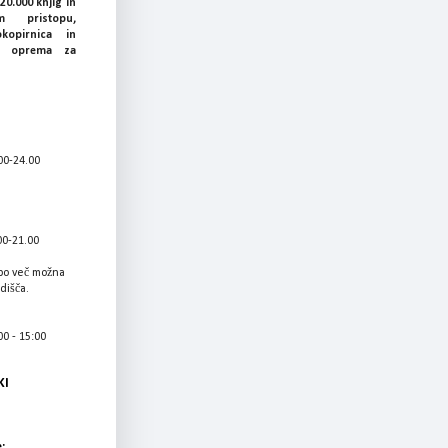
20.000 knjig in
 pristopu,
okopirnica in
ka oprema za
00-24.00
00-21.00
bo več možna
adišča.
0 - 15:00
KI
: