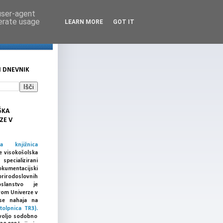
 user-agent
nerate usage
LEARN MORE
GOT IT
I DNEVNIK
ŠKA
ZE V
ka knjižnica
e visokošolska
cializirani
umentacijski
prirodoslovnih
slanstvo je
vom Univerze v
a se nahaja na
tolpnica TR3).
voljo sodobno