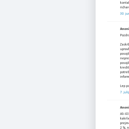
kontak
richa
30. ju
Anonim
Pozdra
Zaskrb
upravl
posoji
neprem
posoji
kredit
potreb
infor
Lep po
7. jul
Anonim
Ali i
kakrš
prejme
2 %, n