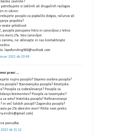
 banke zavrnile?
potrebujete iz takšnih ali drugačnih razlogov.
ren in iskren
trebujete posojilo za poplačilo dolgov, računov ali
ajanje projekta?
 imate priložnost.
, posojila ponujamo hitro in zanesljivo z letno
tno mero 2%. Smo zanesljivi
 zanima, ne oklevajte in nas kontaktirajte
redno.
šta: lapofunding960@outlook.com
bruar 2023 ob 20:49
ni pravi ...
bujete nujno posojilo? Dajemo osebna posojila?
na posojila? Stanovanjska posojila? Kmetijska
la? Posojila za izobraževanje? Posojila za
idacijo bremenitev? Posojila za tovornjake?
la za avto? Hotelska posojila? Refinanciranje
l? in več šolskih posojil? Zagonska posojila?
jamo po 2% obrestni meri! Pišite nam preko:
ny.endre@gmail.com)
ilna ponudba
 2023 ob 15:12