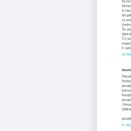
So vas
Denar 
Si isk
Ali po
za izv
Vedno
Še več
obres
Če vas
nepos
E -po
24. fe
Anonim
Potre
Poslov
posoji
konsol
Posoji
posoji
.Ponu
(daka
posoj
6. maj