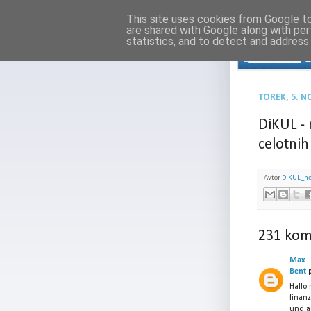
This site uses cookies from Google to 
are shared with Google along with per
statistics, and to detect and address
TOREK, 5. 
DiKUL -
celotnih
Avtor
DIKUL_h
231 kom
Max
Bent
p
Hallo
finanz
und a