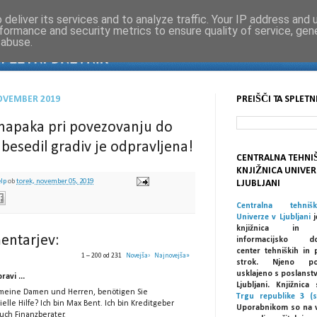
deliver its services and to analyze traffic. Your IP address and
formance and security metrics to ensure quality of service, ge
 abuse.
NOVEMBER 2019
PREIŠČI TA SPLETN
 napaka pri povezovanju do
 besedil gradiv je odpravljena!
CENTRALNA TEHNI
KNJIŽNICA UNIVER
elp
ob
torek, november 05, 2019
LJUBLJANI
Centralna tehniš
Univerze v Ljubljani
j
knjižnica in spe
entarjev:
informacijsko dok
center tehniških in 
1 – 200 od 231
Novejša›
Najnovejša»
strok. Njeno po
usklajeno s poslanst
ravi ...
Ljubljani. Knjižnic
 meine Damen und Herren, benötigen Sie
Trgu republike 3 (s
ielle Hilfe? Ich bin Max Bent. Ich bin Kreditgeber
Uporabnikom so na 
uch Finanzberater.