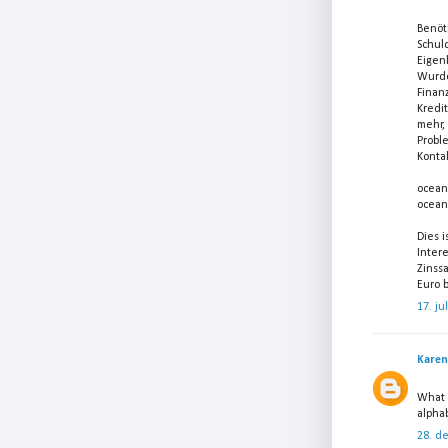
Benöt
Schul
Eigen
Wurde
Finan
Kredi
mehr, 
Probl
Kontak
ocean
ocean
Dies 
Inter
Zinss
Euro b
17. ju
Karen
What 
alpha
28. d