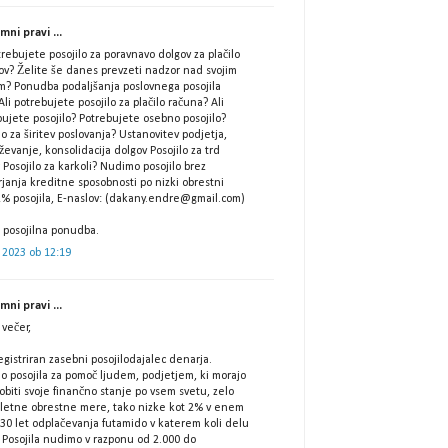
ni pravi ...
trebujete posojilo za poravnavo dolgov za plačilo
ov? Želite še danes prevzeti nadzor nad svojim
m? Ponudba podaljšanja poslovnega posojila
Ali potrebujete posojilo za plačilo računa? Ali
ujete posojilo? Potrebujete osebno posojilo?
lo za širitev poslovanja? Ustanovitev podjetja,
ževanje, konsolidacija dolgov Posojilo za trd
Posojilo za karkoli? Nudimo posojilo brez
janja kreditne sposobnosti po nizki obrestni
2% posojila, E-naslov: (dakany.endre@gmail.com)
 posojilna ponudba.
 2023 ob 12:19
ni pravi ...
večer,
gistriran zasebni posojilodajalec denarja.
o posojila za pomoč ljudem, podjetjem, ki morajo
biti svoje finančno stanje po vsem svetu, zelo
 letne obrestne mere, tako nizke kot 2% v enem
 30 let odplačevanja futamido v katerem koli delu
 Posojila nudimo v razponu od 2.000 do