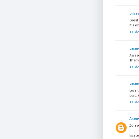
oncas
Great 
It's e
13. d
casin
Aweso
Thanks
13. d
casin
Love t
post. 
13. d
Anon
Zdrav
Iščete