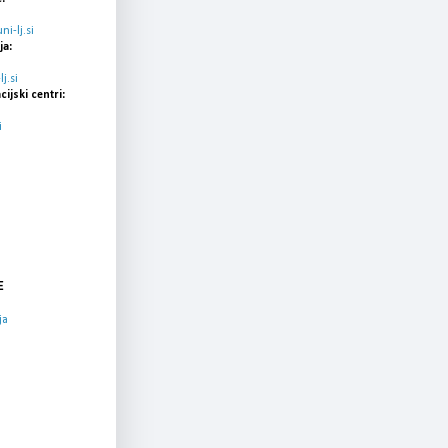
i-lj.si
ja:
j.si
cijski centri:
i
E
ja