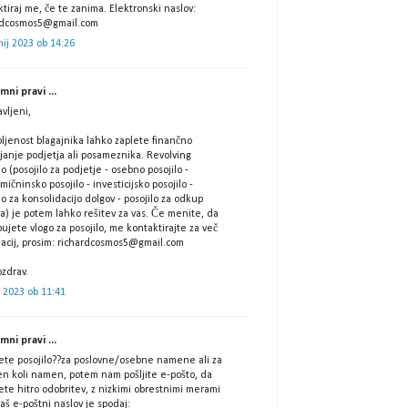
tiraj me, če te zanima. Elektronski naslov:
rdcosmos5@gmail.com
nij 2023 ob 14:26
ni pravi ...
vljeni,
ljenost blagajnika lahko zaplete finančno
janje podjetja ali posameznika. Revolving
lo (posojilo za podjetje - osebno posojilo -
ičninsko posojilo - investicijsko posojilo -
lo za konsolidacijo dolgov - posojilo za odkup
a) je potem lahko rešitev za vas. Če menite, da
ujete vlogo za posojilo, me kontaktirajte za več
macij, prosim: richardcosmos5@gmail.com
zdrav.
ij 2023 ob 11:41
ni pravi ...
ščete posojilo??za poslovne/osebne namene ali za
en koli namen, potem nam pošljite e-pošto, da
te hitro odobritev, z nizkimi obrestnimi merami
aš e-poštni naslov je spodaj: