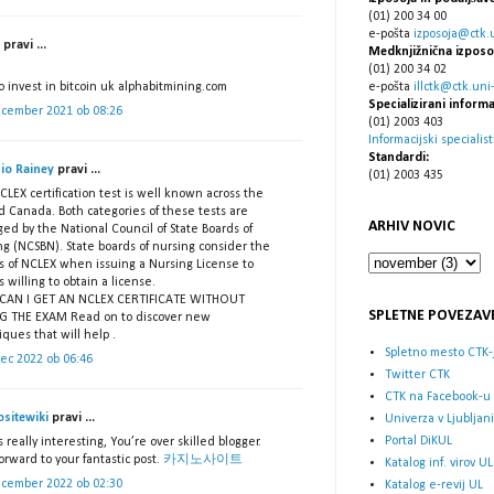
(01) 200 34 00
e-pošta
izposoja@ctk.un
pravi ...
Medknjižnična izposo
(01) 200 34 02
 invest in bitcoin uk alphabitmining.com
e-pošta
illctk@ctk.uni-l
Specializirani informa
ecember 2021 ob 08:26
(01) 2003 403
Informacijski specialist
Standardi:
io Rainey
pravi ...
(01) 2003 435
LEX certification test is well known across the
d Canada. Both categories of these tests are
ARHIV NOVIC
ed by the National Council of State Boards of
ng (NCSBN). State boards of nursing consider the
ts of NCLEX when issuing a Nursing License to
 willing to obtain a license.
AN I GET AN NCLEX CERTIFICATE WITHOUT
SPLETNE POVEZAV
NG THE EXAM
Read on to discover new
ques that will help .
Spletno mesto CTK-
rec 2022 ob 06:46
Twitter CTK
CTK na Facebook-u
ositewiki
pravi ...
Univerza v Ljubljani
Portal DiKUL
s really interesting, You’re over skilled blogger.
orward to your fantastic post.
카지노사이트
Katalog inf. virov UL
ecember 2022 ob 02:30
Katalog e-revij UL