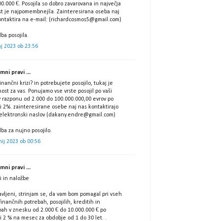
0.000 €. Posojila so dobro zavarovana in največja
st je najpomembnejša. Zainteresirana oseba naj
ontaktira na e-mail: (richardcosmos5@gmail.com)
ba posojila.
j 2023 ob 23:56
ni pravi ...
finančni krizi? in potrebujete posojilo, tukaj je
nost za vas. Ponujamo vse vrste posojil po vaši
 v razponu od 2.000 do 100.000.000,00 evrov po
i 2%. zainteresirane osebe naj nas kontaktirajo
 elektronski naslov (dakany.endre@gmail.com)
ba za nujno posojilo.
nij 2023 ob 00:56
ni pravi ...
i in naložbe
vljeni, strinjam se, da vam bom pomagal pri vseh
finančnih potrebah, posojilih, kreditih in
bah v znesku od 2.000 € do 10.000.000 € po
i 2 % na mesec za obdobje od 1 do 30 let. .