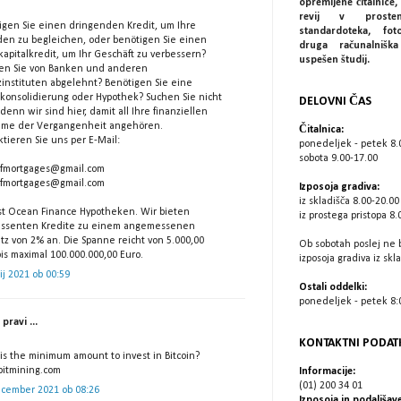
opremljene čitalnice, 
revij v prostem
igen Sie einen dringenden Kredit, um Ihre
standardoteka, fot
den zu begleichen, oder benötigen Sie einen
druga računalniš
kapitalkredit, um Ihr Geschäft zu verbessern?
uspešen študij.
n Sie von Banken und anderen
zinstituten abgelehnt? Benötigen Sie eine
tkonsolidierung oder Hypothek? Suchen Sie nicht
DELOVNI ČAS
denn wir sind hier, damit all Ihre finanziellen
eme der Vergangenheit angehören.
Čitalnica:
tieren Sie uns per E-Mail:
ponedeljek - petek 8.
sobota 9.00-17.00
fmortgages@gmail.com
fmortgages@gmail.com
Izposoja gradiva:
iz skladišča 8.00-20.00
ist Ocean Finance Hypotheken. Wir bieten
iz prostega pristopa 8.
essenten Kredite zu einem angemessenen
atz von 2% an. Die Spanne reicht von 5.000,00
Ob sobotah poslej ne 
is maximal 100.000.000,00 Euro.
izposoja gradiva iz skl
lij 2021 ob 00:59
Ostali oddelki:
ponedeljek - petek 8:0
pravi ...
KONTAKTNI PODAT
is the minimum amount to invest in Bitcoin?
bitmining.com
Informacije:
(01) 200 34 01
ecember 2021 ob 08:26
Izposoja in podaljšave