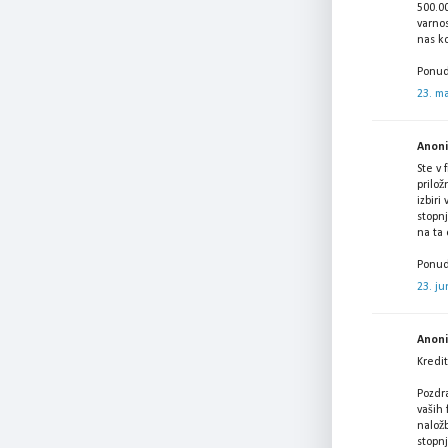
500.00
varno
nas k
Ponud
23. ma
Anonim
Ste v 
prilož
izbiri
stopnj
na ta
Ponud
23. ju
Anonim
Kredit
Pozdra
vaših 
nalož
stopnj