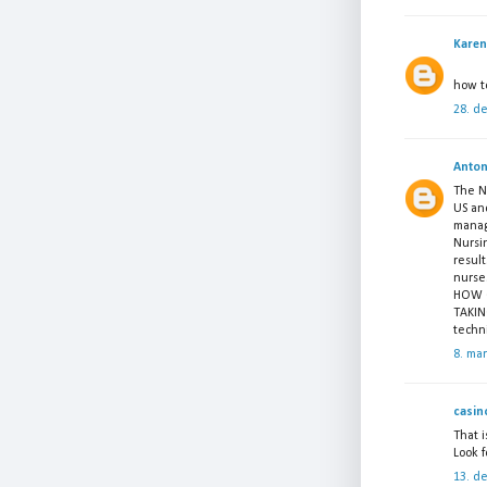
Karen
how to
28. d
Anton
The NC
US an
manag
Nursi
resul
nurses
HOW C
TAKI
techni
8. ma
casin
That i
Look f
13. d