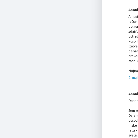
Anonim
Ali po
račun
dolgo
zdaj? 
potreb
Posoji
izobra
denar 
prever
meri 
Nujna
9. maj
Anonim
Dober 
Sem re
Dajem
posodo
nizke
letu -
sveta.