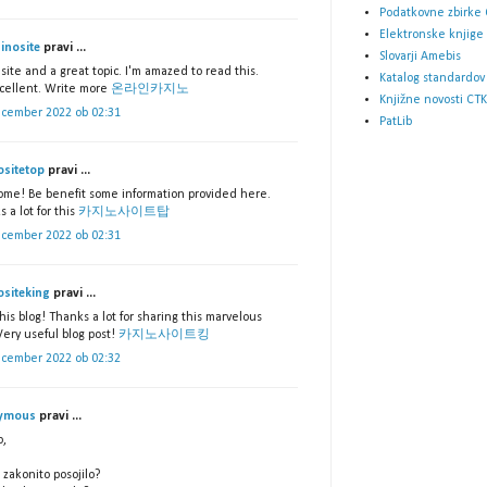
Podatkovne zbirke 
Elektronske knjige
inosite
pravi ...
Slovarji Amebis
site and a great topic. I'm amazed to read this.
Katalog standardov
xcellent. Write more
온라인카지노
Knjižne novosti CTK
ecember 2022 ob 02:31
PatLib
ositetop
pravi ...
me! Be benefit some information provided here.
 a lot for this
카지노사이트탑
ecember 2022 ob 02:31
ositeking
pravi ...
his blog! Thanks a lot for sharing this marvelous
Very useful blog post!
카지노사이트킹
ecember 2022 ob 02:32
ymous
pravi ...
o,
 zakonito posojilo?