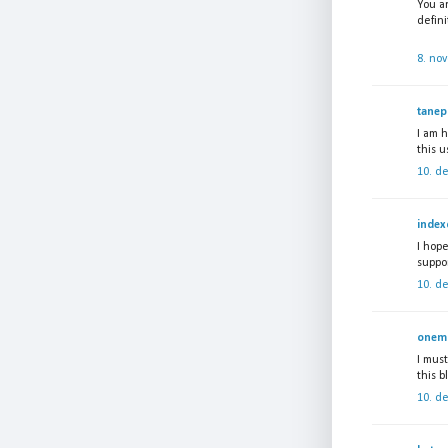
You a
defin
8. no
tanep
I am h
this u
10. d
index
I hop
suppor
10. d
onemo
I must
this 
10. d