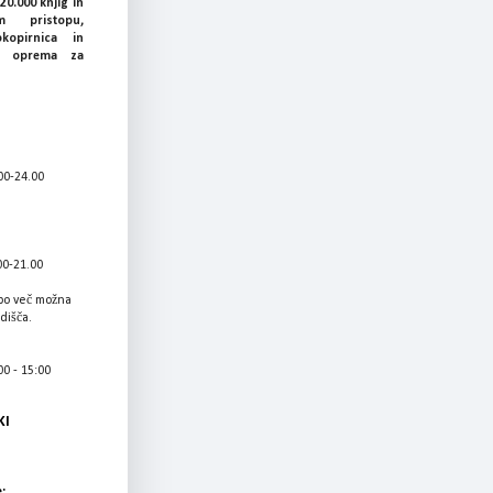
20.000 knjig in
 pristopu,
okopirnica in
ka oprema za
00-24.00
00-21.00
bo več možna
adišča.
0 - 15:00
KI
: