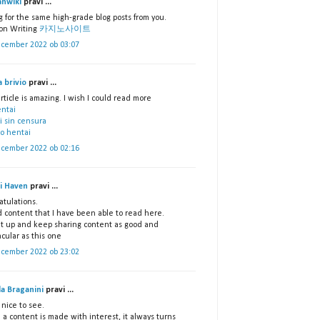
nwiki
pravi ...
g for the same high-grade blog posts from you.
on Writing
카지노사이트
ecember 2022 ob 03:07
a brivio
pravi ...
rticle is amazing. I wish I could read more
entai
i sin censura
to hentai
ecember 2022 ob 02:16
i Haven
pravi ...
atulations.
d content that I have been able to read here.
it up and keep sharing content as good and
cular as this one
ecember 2022 ob 23:02
la Braganini
pravi ...
s nice to see.
a content is made with interest, it always turns