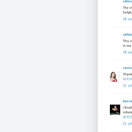
safec
The i
helpf
18. ju
safet
This 
in me.
18. ju
casin
Thanks
바카
21. ju
bacca
I fina
inform
온라
21. ju