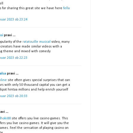
ell
s for sharing this great site we have here
fella
nuar 2023 ob 23:24
si
pravi ...
pularity of the
ratatouille musical
video, many
 creators have made similar videos with a
ng theme and mixed with comedy
nuar 2023 ob 22:23
alsa
pravi ...
nline
site often gives special surprises that can
rs with only 50 thousand capital you can get a
ckpot hintaa millions and help enrich yourself
nuar 2023 ob 20:33
vi ...
dhoki88
site offers you live casino games. This
ffers you live casino games. It will give you the
ames. Feel the sensation of playing casino on
te.