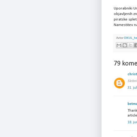
Uporabniki U
objavljenih zn
piratske splet
Namestitev n
Avtor
DIKUL_h
79 kome
chris
Skrbni
31. ju
betma
Thank 
articl
18. ju