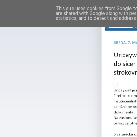
This site uses cookies from Google to 
are shared with Google along with per
statistics, and to detect and address
SREDA, 7. M
Unpaywal
do sicer
strokovn
Unpaywall je r
Firefox, ki om
institucinalni
založnikov pre
dokumenta.
Na zaslonu se
prikaz celotn
Siva značka o