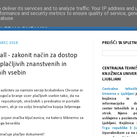
deliver its services and to analyze traffic. Your IP address and
formance and security metrics to ensure quality of service, ge
 abuse.
AREC 2018
PREIŠČI TA SPLETN
l - zakonit način za dostop
 plačljivih znanstvenih in
CENTRALNA TEHNI
ih vsebin
KNJIŽNICA UNIVER
LJUBLJANI
Centralna tehniš
azširitev za namizni verziji brskalnikov Chrome in
Univerze v Ljubljani
j
ogoča branje sicer plačljivih vsebin tako, da na
knjižnica in spe
h repozitorijih, strežnikih s prednatisi in portalih
informacijsko dok
veri, ali je na voljo brezplačna kopija željenega
center tehniških in 
strok. Njeno po
 pojavi značka-ključavnica, na katero kliknemo za
usklajeno s poslanst
ega besedila.
Ljubljani. Knjižnic
Trgu republike 3 (s
Uporabnikom so na 
značuje plačljiv dokument!