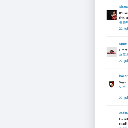
slotm
It's a
this a
슬롯
21. ju
sport
Great 
스포
22. ju
bacar
Very n
이트
22. ju
casin
I want
read!