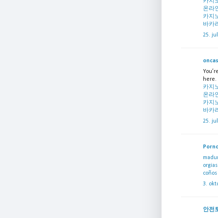
카지
온라
카지
바카
25. ju
oncas
You’re
here. 
카지
온라
카지
바카
25. ju
Porno
madur
orgias
coños
3. okt
안전