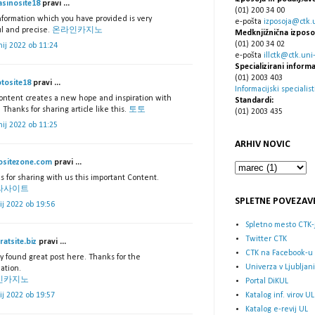
asinosite18
pravi ...
(01) 200 34 00
nformation which you have provided is very
e-pošta
izposoja@ctk.un
ul and precise.
온라인카지노
Medknjižnična izposo
(01) 200 34 02
nij 2022 ob 11:24
e-pošta
illctk@ctk.uni-l
Specializirani informa
(01) 2003 403
otosite18
pravi ...
Informacijski specialist
content creates a new hope and inspiration with
Standardi:
 Thanks for sharing article like this.
토토
(01) 2003 435
nij 2022 ob 11:25
ARHIV NOVIC
ositezone.com
pravi ...
 for sharing with us this important Content.
라사이트
SPLETNE POVEZAV
lij 2022 ob 19:56
Spletno mesto CTK-
Twitter CTK
ratsite.biz
pravi ...
CTK na Facebook-u
lly found great post here. Thanks for the
Univerza v Ljubljani
ation.
인카지노
Portal DiKUL
Katalog inf. virov UL
lij 2022 ob 19:57
Katalog e-revij UL