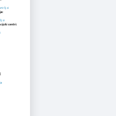
i-lj.si
ja:
j.si
cijski centri:
i
E
ja