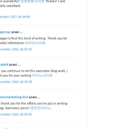
re wonderful!
안전토토사이트
Thanks! I will
itely comeback.
vember 2022 ob 04:46
iperxyz
pravi ...
appy to find this kind of writing. Thank you for
seful information
바카라사이트
ecember 2022 ob 03:03
calink
pravi ...
e you continue to do this awesome blog work, I
t you for your writing
카지노사이트
ecember 2022 ob 03:04
onmarketingclick
pravi ...
 thank you for the efforts you’ve put in writing
blog. Awesome piece!
온라인카지노
ecember 2022 ob 03:05