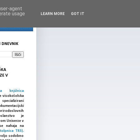
 user-agent
nerate usage
LEARN MORE
GOT IT
I DNEVNIK
ŠKA
ZE V
ka knjižnica
e visokošolska
cializirani
umentacijski
prirodoslovnih
slanstvo je
vom Univerze v
a se nahaja na
tolpnica TR3).
voljo sodobno