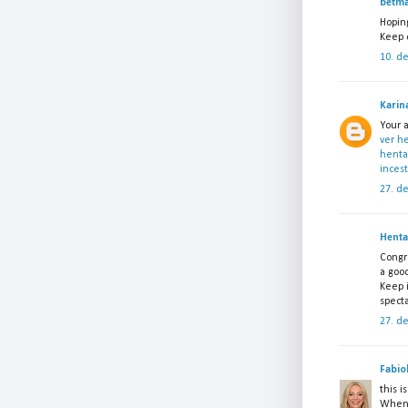
betma
Hopin
Keep 
10. d
Karin
Your a
ver h
henta
inces
27. d
Henta
Congr
a goo
Keep 
specta
27. d
Fabio
this i
When 