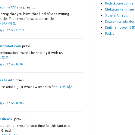
Podatkovne zbirke 
achine777.site
pravi ...
Elektronske knjige
mazing that you have that kind of idea writing
Slovarji Amebis
rticle. Thank you for valuable article.
Katalog standardov
머신사이트
Knjižne novosti CTK
lij 2022 ob 21:10
PatLib
stotohot.com
pravi ...
information, thanks for sharing it with us
츠토토
lij 2022 ob 16:02
asite.info
pravi ...
ice article, just what I wanted to find.
바카라사
lij 2022 ob 16:06
ositewiki
pravi ...
ed to thank you for your time for this fantastic
! Great!