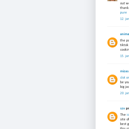
out w
thank
pure
12. ja
anima
the po
tiktok
cooki
15. ja
mizas
slot o
be you
big ja
20. ja
szv
pra
The
i
site o
best g
this si