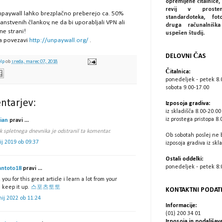
opremljene čitalnice, 
revij v prostem
npaywall lahko brezplačno preberejo ca. 50%
standardoteka, fot
anstvenih člankov, ne da bi uporabljali VPN ali
druga računalniš
ne strani!
uspešen študij.
a povezavi
http://unpaywall.org/
.
DELOVNI ČAS
elp
ob
sreda, marec 07, 2018
Čitalnica:
ponedeljek - petek 8.
sobota 9.00-17.00
ntarjev:
Izposoja gradiva:
iz skladišča 8.00-20.00
iz prostega pristopa 8.
tian
pravi ...
k spletnega dnevnika je odstranil ta komentar.
Ob sobotah poslej ne 
lij 2019 ob 09:37
izposoja gradiva iz skl
Ostali oddelki:
ponedeljek - petek 8:0
ntoto18
pravi ...
you for this great article i learn a lot from your
e keep it up.
스포츠토토
KONTAKTNI PODAT
nij 2022 ob 11:24
Informacije:
(01) 200 34 01
Izposoja in podaljšave