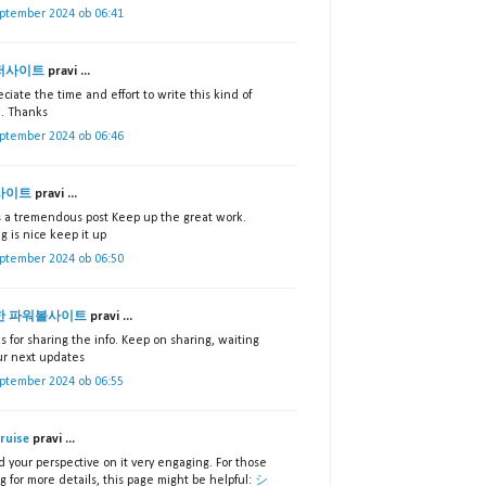
eptember 2024 ob 06:41
저사이트
pravi ...
eciate the time and effort to write this kind of
e. Thanks
eptember 2024 ob 06:46
사이트
pravi ...
is a tremendous post Keep up the great work.
g is nice keep it up
eptember 2024 ob 06:50
한 파워볼사이트
pravi ...
 for sharing the info. Keep on sharing, waiting
our next updates
eptember 2024 ob 06:55
cruise
pravi ...
d your perspective on it very engaging. For those
g for more details, this page might be helpful:
シ