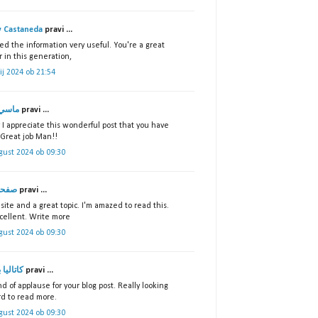
y Castaneda
pravi ...
ted the information very useful. You're a great
 in this generation,
lij 2024 ob 21:54
ماسي 
pravi ...
 I appreciate this wonderful post that you have
 Great job Man!!
gust 2024 ob 09:30
صفحة
pravi ...
site and a great topic. I'm amazed to read this.
xcellent. Write more
gust 2024 ob 09:30
كاتاليا 
pravi ...
d of applause for your blog post. Really looking
rd to read more.
gust 2024 ob 09:30