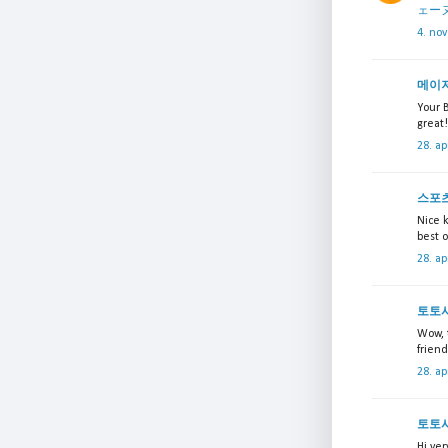
ェー
4. no
메이
Your B
great!
28. ap
스포
Nice k
best o
28. ap
토토
Wow, t
frien
28. ap
토토
Hi ver