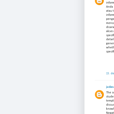
infor
Anda 
atau 
infor
penge
menca
disar
akses
specif
detail
gener
wheth
specif
15. d
judas
The s
stude
templ
discus
knowl
Negati