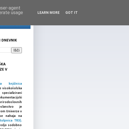
 user-agent
nerate usage
LEARN MORE
GOT IT
I DNEVNIK
ŠKA
ZE V
ka knjižnica
e visokošolska
cializirani
umentacijski
prirodoslovnih
slanstvo je
vom Univerze v
a se nahaja na
tolpnica TR3).
voljo sodobno