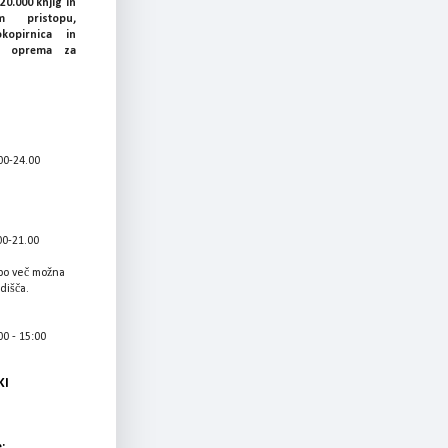
20.000 knjig in
 pristopu,
okopirnica in
ka oprema za
00-24.00
00-21.00
bo več možna
adišča.
0 - 15:00
KI
: