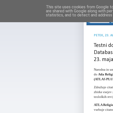
This site uses cookies from Google to 
are shared with Google along with per
statistics, and to detect and address
PETEK, 23. A
Testni d
Database
23. maj
Narodna in un
do
Atla Relig
(ATLAS PLUS
Združuje citat
zbirke esejev 
teoloških rev
ATLA Religion
vsebuje citatn