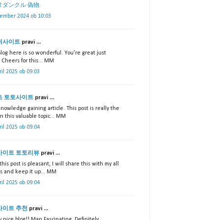
ヌダンクル 偽物
.
vember 2024 ob 10:03
저사이트
pravi ...
log here is so wonderful. You're great just
 Cheers for this... MM
ril 2025 ob 09:03
츠 토토사이트
pravi ...
nowledge gaining article. This post is really the
n this valuable topic... MM
ril 2025 ob 09:04
사이트 토토리뷰
pravi ...
his post is pleasant, I will share this with my all
ds and keep it up... MM
ril 2025 ob 09:04
사이트 추천
pravi ...
y nice blog!! Man Fascinating. Definitely