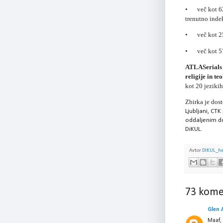
•
več kot 6
trenutno inde
•
več kot 2
•
več kot 5
ATLASerials
religije in te
kot 20 jezikih
Zbirka je dos
Ljubljani, CTK
oddaljenim do
DiKUL.
Avtor
DIKUL_h
73 kome
Glen 
Maaf,