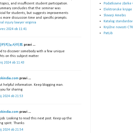
Podatkovne zbirke 
topics, and insufficient student participation.
ummary concludes that the seminar was
Elektronske knjige
icial for students, but suggests improvements
Slovarji Amebis
s more discussion time and specific prompts.
Katalog standardov
al injury lawyer virginia
Knjižne novosti CTK
arec 2024 ob 11:41
PatLib
간카지노사이트
pravi ...
od to discover somebody with a few unique
ts on this subject matter.
nij 2024 ob 11:43
okindia.com
pravi ...
ut helpful information. Keep blogging man.
you for sharing
lij 2024 ob 21:53
okindia.com
pravi ...
job. Looking to read this next post. Keep up the
g spirit. Thanks
lij 2024 ob 21:54