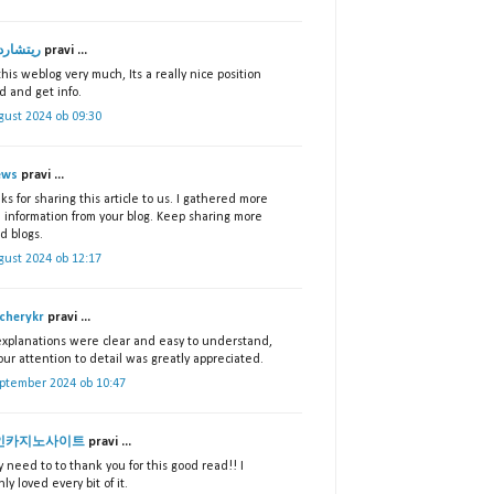
ريتشارد
pravi ...
 this weblog very much, Its a really nice position
d and get info.
gust 2024 ob 09:30
ews
pravi ...
s for sharing this article to us. I gathered more
l information from your blog. Keep sharing more
d blogs.
gust 2024 ob 12:17
cherykr
pravi ...
explanations were clear and easy to understand,
ur attention to detail was greatly appreciated.
eptember 2024 ob 10:47
인카지노사이트
pravi ...
ly need to to thank you for this good read!! I
nly loved every bit of it.