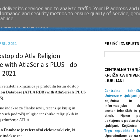
deliver its services and to analyze traffic. Your IP address and
formance and security metrics to ensure quality of service, ge
 abuse.
PRIL 2021
PREIŠČI TA SPLETN
ostop do Atla Religion
 with AtlaSerials PLUS - do
CENTRALNA TEHNI
a 2021
KNJIŽNICA UNIVER
LJUBLJANI
iverzitetna knjižnica je
pridobila testni dostop
Centralna tehniš
ion Database (ATLA RDB) with AtlaSerials PLUS
Univerze v Ljubljani
j
).
knjižnica in spe
informacijsko dok
ne indekse za članke revij, recenzije knjig in
center tehniških in 
z vseh področij religije ter zbirko religijskih in
strok. Njeno po
ij združenja ATLA.
usklajeno s poslanst
Ljubljani. Knjižnic
 Database je referenčni elektronski vir
, ki
Trgu republike 3 (s
e indekse za:
Uporabnikom so na 