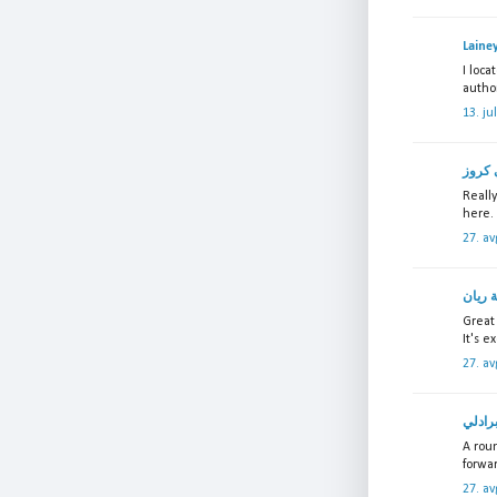
Laine
I loca
author
13. ju
كروز
Really
here.
27. av
 ريان
Great 
It's e
27. av
برادلي
A roun
forwa
27. av