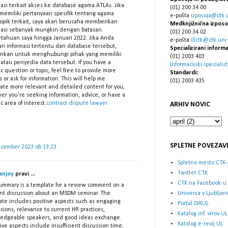
masi terkait akses ke database agama ATLAs. Jika
(01) 200 34 00
memiliki pertanyaan spesifik tentang agama
e-pošta
izposoja@ctk.un
topik terkait, saya akan berusaha memberikan
Medknjižnična izposo
masi sebanyak mungkin dengan batasan
(01) 200 34 02
tahuan saya hingga Januari 2022. Jika Anda
e-pošta
illctk@ctk.uni-l
ri informasi tertentu dari database tersebut,
Specializirani informa
ankan untuk menghubungi pihak yang memiliki
(01) 2003 403
 atau penyedia data tersebut. If you have a
Informacijski specialist
ic question or topic, feel free to provide more
Standardi:
s or ask for information. This will help me
(01) 2003 435
ate more relevant and detailed content for you,
er you're seeking information, advice, or have a
ic area of interest.
contract dispute lawyer
ARHIV NOVIC
SPLETNE POVEZAV
ecember 2023 ob 13:23
Spletno mesto CTK-
Twitter CTK
anjoy
pravi ...
CTK na Facebook-u
ummary is a template for a review comment on a
Univerza v Ljubljani
nt discussion about an MSDM seminar. The
ate includes positive aspects such as engaging
Portal DiKUL
sions, relevance to current HR practices,
Katalog inf. virov UL
edgeable speakers, and good ideas exchange.
Katalog e-revij UL
ve aspects include insufficient discussion time,