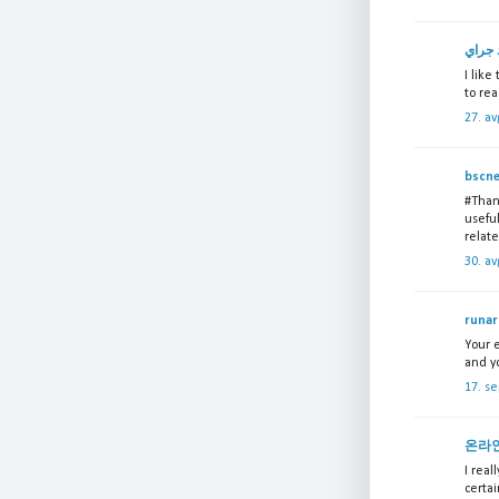
 جراي
I like
to rea
27. av
bscn
#Thank
usefu
relate
30. av
runar
Your 
and yo
17. s
온라
I real
certai