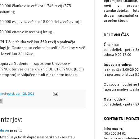
opremljene čitalnice, 
20.000 člankov iz več kot 1.746 revij (575
revij v prostem
standardoteka, fot
ksiranih);
druga računalniš
uspešen študij.
50.000 esejev iz več kot 18.000 del z več avtorji;
70.000 citatov iz recenzij knjig.
DELOVNI ČAS
 PLUS
je zbirka več kot
560 revij s področja
Čitalnica:
ologije
. Dostopna so celotna besedila člankov v več
ponedeljek - petek 8.
 iz več kot 35 držav.
sobota 9.00-17.00
topna
za študente in zaposlene
Univerze v
Izposoja gradiva:
 in NUK ter vse člane knjižnic UL, CTK in NUK (tudi z
iz skladišča 8.00-20.00
stopom) in vključena tudi v iskalnem indeksu
iz prostega pristopa 8.
Ob sobotah poslej ne 
izposoja gradiva iz skl
elp
ob
petek, april 23, 2021
Ostali oddelki:
ponedeljek - petek 8:0
ntarjev:
KONTAKTNI PODAT
Informacije:
Alison
pravi ...
(01) 200 34 01
 tetapi saya tidak dapat memberikan akses atau
Izposoja in podaljšave