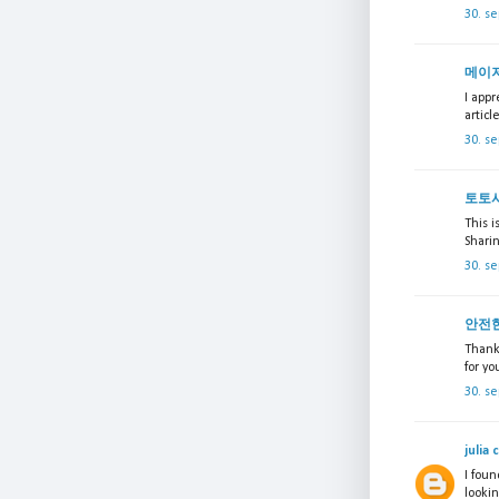
30. s
메이
I appr
articl
30. s
토토
This 
Sharin
30. s
안전
Thanks
for y
30. s
julia 
I foun
lookin