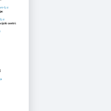
i-lj.si
ja:
j.si
cijski centri:
i
E
ja