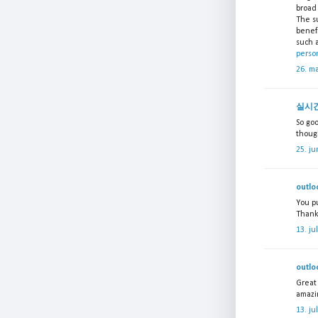
broad 
The s
benef
such a
person
26. m
실시
So go
though
25. ju
outlo
You p
Thank
13. ju
outlo
Great 
amazin
13. ju