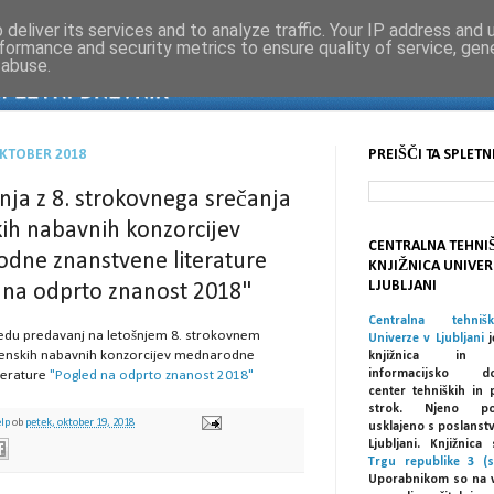
deliver its services and to analyze traffic. Your IP address and
formance and security metrics to ensure quality of service, ge
 abuse.
OKTOBER 2018
PREIŠČI TA SPLETN
ja z 8. strokovnega srečanja
ih nabavnih konzorcijev
CENTRALNA TEHNI
dne znanstvene literature
KNJIŽNICA UNIVER
LJUBLJANI
 na odprto znanost 2018"
Centralna tehniš
ledu predavanj na letošnjem 8. strokovnem
Univerze v Ljubljani
j
venskih nabavnih konzorcijev mednarodne
knjižnica in spe
informacijsko dok
terature
"Pogled na odprto znanost 2018"
center tehniških in 
strok. Njeno po
elp
ob
petek, oktober 19, 2018
usklajeno s poslanst
Ljubljani. Knjižnic
Trgu republike 3 (s
Uporabnikom so na 