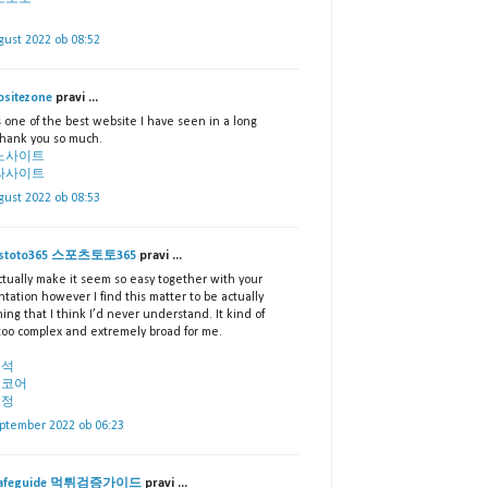
gust 2022 ob 08:52
ositezone
pravi ...
s one of the best website I have seen in a long
thank you so much.
노사이트
라사이트
gust 2022 ob 08:53
tstoto365 스포츠토토365
pravi ...
ctually make it seem so easy together with your
tation however I find this matter to be actually
ing that I think I’d never understand. It kind of
 too complex and extremely broad for me.
분석
스코어
일정
eptember 2022 ob 06:23
safeguide 먹튀검증가이드
pravi ...