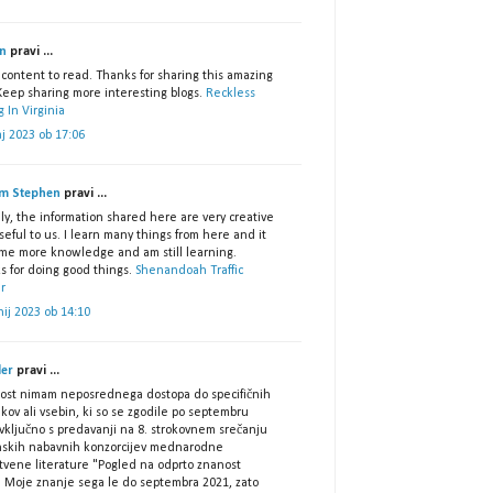
in
pravi ...
content to read. Thanks for sharing this amazing
 Keep sharing more interesting blogs.
Reckless
g In Virginia
j 2023 ob 17:06
am Stephen
pravi ...
ly, the information shared here are very creative
eful to us. I learn many things from here and it
 me more knowledge and am still learning.
s for doing good things.
Shenandoah Traffic
r
nij 2023 ob 14:10
er
pravi ...
lost nimam neposrednega dostopa do specifičnih
ov ali vsebin, ki so se zgodile po septembru
 vključno s predavanji na 8. strokovnem srečanju
nskih nabavnih konzorcijev mednarodne
tvene literature "Pogled na odprto znanost
. Moje znanje sega le do septembra 2021, zato