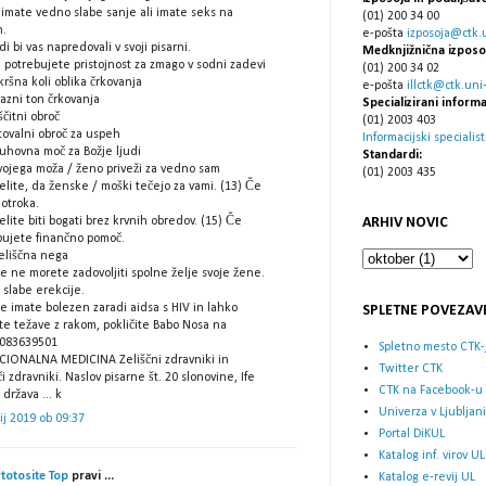
 imate vedno slabe sanje ali imate seks na
(01) 200 34 00
h.
e-pošta
izposoja@ctk.un
di bi vas napredovali v svoji pisarni.
Medknjižnična izposo
 potrebujete pristojnost za zmago v sodni zadevi
(01) 200 34 02
kršna koli oblika črkovanja
e-pošta
illctk@ctk.uni-l
azni ton črkovanja
Specializirani informa
ščitni obroč
(01) 2003 403
tovalni obroč za uspeh
Informacijski specialist
Duhovna moč za Božje ljudi
Standardi:
Svojega moža / ženo priveži za vedno sam
(01) 2003 435
elite, da ženske / moški tečejo za vami. (13) Če
 otroka.
ARHIV NOVIC
elite biti bogati brez krvnih obredov. (15) Če
bujete finančno pomoč.
Zeliščna nega
e ne morete zadovoljiti spolne želje svoje žene.
 slabe erekcije.
e imate bolezen zaradi aidsa s HIV in lahko
SPLETNE POVEZAV
te težave z rakom, pokličite Babo Nosa na
083639501
Spletno mesto CTK-
CIONALNA MEDICINA Zeliščni zdravniki in
Twitter CTK
 zdravniki. Naslov pisarne št. 20 slonovine, Ife
CTK na Facebook-u
država ... k
Univerza v Ljubljani
lij 2019 ob 09:37
Portal DiKUL
Katalog inf. virov UL
totosite Top
pravi ...
Katalog e-revij UL