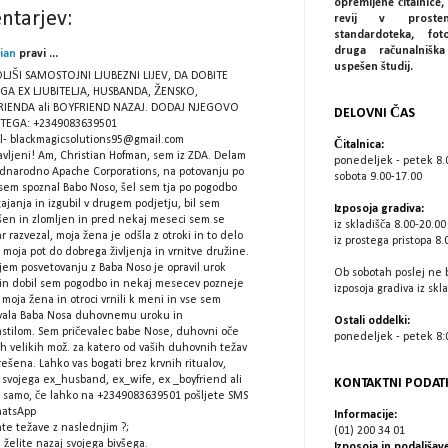
opremljene čitalnice, 
ntarjev:
revij v prostem
standardoteka, fot
druga računalniš
tian
pravi ...
uspešen študij.
LJŠI SAMOSTOJNI LJUBEZNI LIJEV, DA DOBITE
GA EX LJUBITELJA, HUSBANDA, ŽENSKO,
RIENDA ali BOYFRIEND NAZAJ. DODAJ NJEGOVO
DELOVNI ČAS
TEGA: +2349083639501
l- blackmagicsolutions95@gmail.com
Čitalnica:
avljeni! Am, Christian Hofman, sem iz ZDA. Delam
ponedeljek - petek 8.
dnarodno Apache Corporations, na potovanju po
sobota 9.00-17.00
 sem spoznal Babo Noso, šel sem tja po pogodbo
ajanja in izgubil v drugem podjetju, bil sem
Izposoja gradiva:
šen in zlomljen in pred nekaj meseci sem se
iz skladišča 8.00-20.00
r razvezal, moja žena je odšla z otroki in to delo
iz prostega pristopa 8.
a moja pot do dobrega življenja in vrnitve družine.
jem posvetovanju z Baba Noso je opravil urok
Ob sobotah poslej ne 
in dobil sem pogodbo in nekaj mesecev pozneje
izposoja gradiva iz skl
 moja žena in otroci vrnili k meni in vse sem
vala Baba Nosa duhovnemu uroku in
Ostali oddelki:
astilom. Sem pričevalec babe Nose, duhovni oče
ponedeljek - petek 8:0
h velikih mož. za katero od vaših duhovnih težav
rešena. Lahko vas bogati brez krvnih ritualov,
 svojega ex_husband, ex_wife, ex _boyfriend ali
KONTAKTNI PODAT
 samo, če lahko na +2349083639501 pošljete SMS
hatsApp
Informacije:
te težave z naslednjim ?;
(01) 200 34 01
 želite nazaj svojega bivšega.
Izposoja in podaljšave