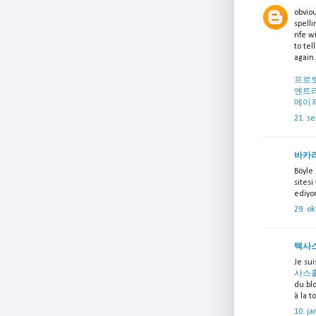
obviou
spelli
rife w
to tel
again.
프로
엔트
메이
21. s
바카
Böyle 
sitesi
ediyo
29. ok
텍사
Je su
사스
du bl
à la to
10. ja