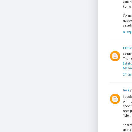
vam n
konkr
Če im
nabav
vesel
8. avg
samu
Centra
Thanks
Estat
Meno
14. av
Jack
p
I apol
or inf
specif
recogn
"blog.
Searc
using