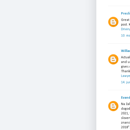
Presl
Great 
post.
Drivin
10. ma
Willi
Actual
and us
gives
Thank
Lawye
14. ju
Evand
Na ža
dogodk
2021,
slove
znans
2018"