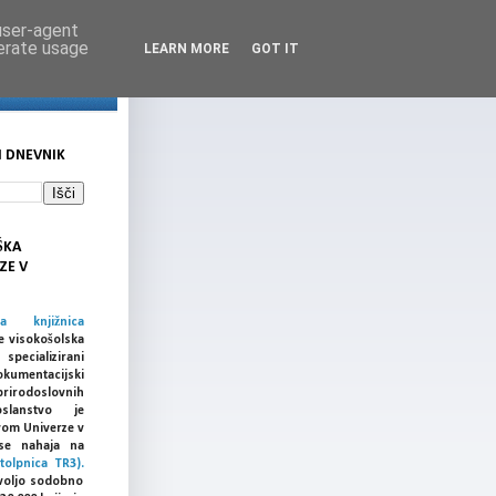
 user-agent
nerate usage
LEARN MORE
GOT IT
I DNEVNIK
ŠKA
ZE V
ka knjižnica
e visokošolska
cializirani
umentacijski
prirodoslovnih
slanstvo je
vom Univerze v
a se nahaja na
tolpnica TR3).
voljo sodobno