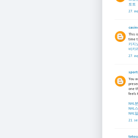
토토
27. av
casin
This i
time 
카지
바카
27. av
spor
You a
presen
one th
feels
NHL
NHL
NHL
21. s
toto