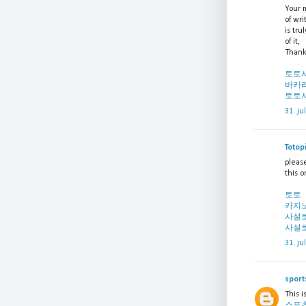
Your 
of wri
is tru
of it,
Thanks
토토
바카
토토
31. ju
Totop
please
this o
토토
카지
사설
사설
31. ju
sport
This i
스포