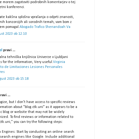
e morem zagotoviti podrobnih komentarjev o tej
etni konferenci.
ate kakšna splošna vprašanja o odprti znanosti,
nih konzorcijih ali sorodnih temah, vam bom z
jem pomagal.
Abogado Trafico Shenandoah Va
ust 2023 ob 12:10
el
pravi ...
lna tehniška knjižnica Univerze v Ljubljani
 for the information, Very useful.
Virginia
uto de Limitaciones Lesiones Personales
res
gust 2023 ob 15:18
ravi ...
ogize, but I don't have access to specific reviews
ormation about "blog.ctk.uni" as it appears to be a
ic blog or website that may not be widely
ized. To find reviews or information related to
ctk.uni," you can try the following steps:
h Engines: Start by conducting an online search
 search engines like Google. Include additional