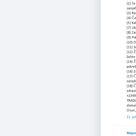
(2) če
sanja
(3) Ra
(4) Če
(5) Ka
(7) Uk
(8) Za
(9) Po
(10) 
(11) 
(12) Ž
želite
(14) Ž
potre
(16) 
(17) Č
zaradi
(18) Č
zdravi
+2349
TRADI
domači
Osun, 
31. ju
Major