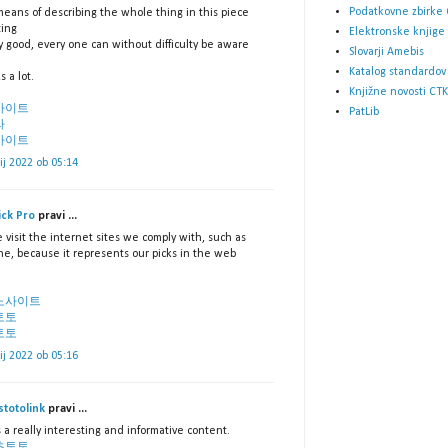
Podatkovne zbirke 
means of describing the whole thing in this piece
ting
Elektronske knjige
ly good, every one can without difficulty be aware
Slovarji Amebis
Katalog standardov
 a lot.
Knjižne novosti CTK
사이트
PatLib
라
사이트
lij 2022 ob 05:14
ick Pro
pravi ...
 visit the internet sites we comply with, such as
ne, because it represents our picks in the web
노사이트
토토
토토
lij 2022 ob 05:16
stotolink
pravi ...
s a really interesting and informative content.
츠토토