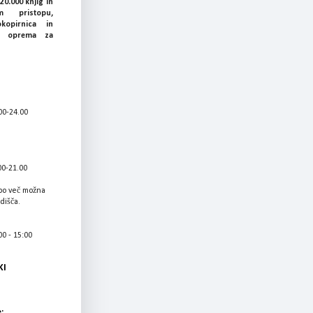
20.000 knjig in
 pristopu,
okopirnica in
ka oprema za
00-24.00
00-21.00
bo več možna
adišča.
0 - 15:00
KI
: