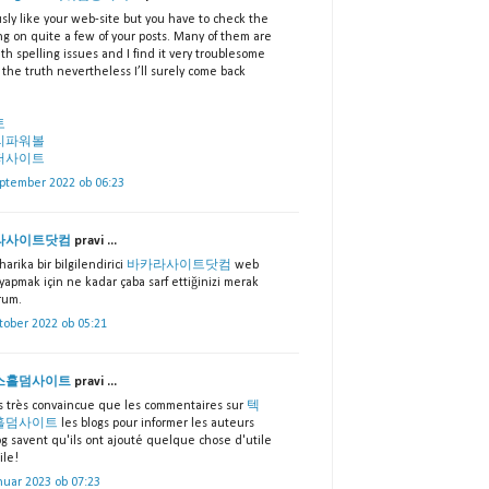
sly like your web-site but you have to check the
ng on quite a few of your posts. Many of them are
ith spelling issues and I find it very troublesome
l the truth nevertheless I’ll surely come back
토
리파워볼
저사이트
eptember 2022 ob 06:23
라사이트닷컴
pravi ...
harika bir bilgilendirici
바카라사이트닷컴
web
 yapmak için ne kadar çaba sarf ettiğinizi merak
rum.
tober 2022 ob 05:21
스홀덤사이트
pravi ...
is très convaincue que les commentaires sur
텍
홀덤사이트
les blogs pour informer les auteurs
og savent qu'ils ont ajouté quelque chose d'utile
ile!
nuar 2023 ob 07:23