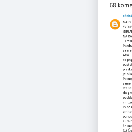
68 kome
chris
NAJBO
SVOJE
GIRLF
NA KA
-Emai
Pozdr
za me
Afriki
za pog
pusto
pravka
je bil
Po mo
zame 
sta se
dolgo
poobl
mnogi
in bo 
vrnite
punco
ali W
če ima
(1) Če