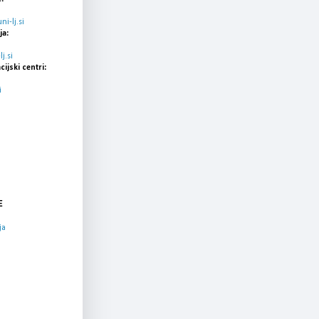
i-lj.si
ja:
j.si
cijski centri:
i
E
ja