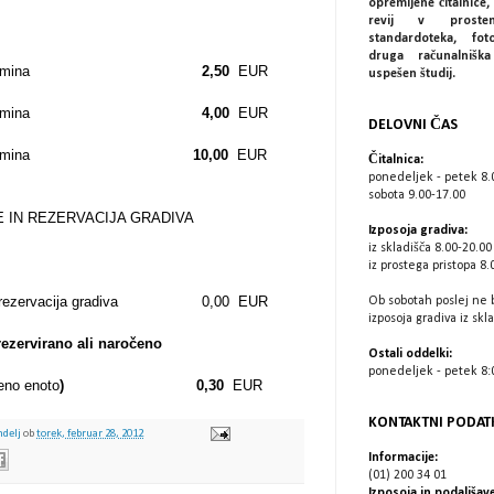
opremljene čitalnice, 
revij v prostem
standardoteka, fot
druga računalniš
ški 1.opomina
2,50
EUR
uspešen študij.
ški 2.opomina
4,00
EUR
DELOVNI ČAS
ki 3.opomina
10,00
EUR
Čitalnica:
ponedeljek - petek 8.
sobota 9.00-17.00
 IN REZERVACIJA GRADIVA
Izposoja gradiva:
iz skladišča 8.00-20.00
iz prostega pristopa 8.
 in rezervacija gradiva 0,00 EUR
Ob sobotah poslej ne 
izposoja gradiva iz skl
rezervirano ali naročeno
Ostali oddelki:
ponedeljek - petek 8:0
eno enoto
) 0,30
EUR
KONTAKTNI PODAT
ndelj
ob
torek, februar 28, 2012
Informacije:
(01) 200 34 01
Izposoja in podaljšave