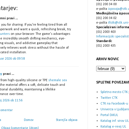
(01) 200 34 00
tarjev:
e-pošta
izposoja@ctk.un
Medknjižnična izposo
(01) 200 34 02
ni pravi ...
e-pošta
illctk@ctk.uni-l
you for sharing. If you're feeling tired from all
Specializirani informa
aperwork and want a quick, refreshing break, try
(01) 2003 403
hunters
on your browser. The game's advantages
Informacijski specialist
e incredibly smooth drifting mechanics, eye-
Standardi:
ng visuals, and addictive gameplay that
(01) 2003 435
ively relieves work stress without the hassle of
cated installation.
ARHIV NOVIC
uar 2026 ob 09:58
py
pravi ...
from high-quality silicone or TPE
shemale sex
SPLETNE POVEZAV
 the material offers a soft, delicate touch and
ional durability, maintaining a lifelike
Spletno mesto CTK-
rance over time.
Twitter CTK
lij 2026 ob 11:56
CTK na Facebook-u
Univerza v Ljubljani
komentar
Portal DiKUL
a
Domov
Starejša objava
Katalog inf. virov UL
Katalog e-revij UL
:
Objavi komentarje (Atom)