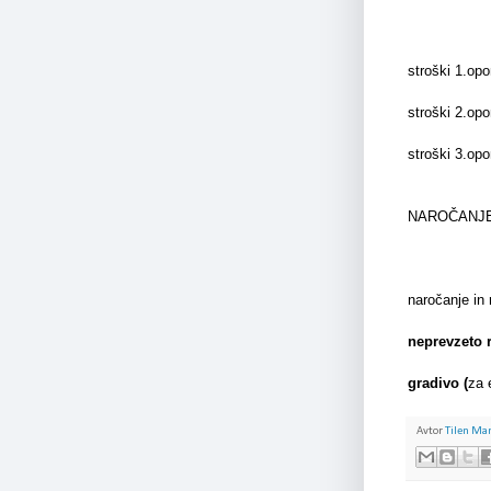
stro
stro
stroš
NAROČANJE
naročanje
neprevzeto 
gradivo (
za 
Avtor
Tilen Ma