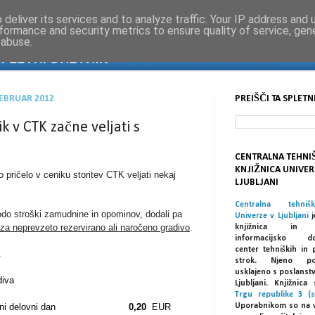
deliver its services and to analyze traffic. Your IP address and
formance and security metrics to ensure quality of service, ge
 abuse.
FEBRUAR 2012
PREIŠČI TA SPLETN
k v CTK začne veljati s
CENTRALNA TEHNI
KNJIŽNICA UNIVER
 pričelo v ceniku storitev CTK veljati nekaj
LJUBLJANI
Centralna tehniš
bodo stroški zamudnine in opominov, dodali pa
Univerze v Ljubljani
j
za neprevzeto rezervirano ali naročeno gradivo
.
knjižnica in spe
informacijsko dok
center tehniških in 
A
strok. Njeno po
usklajeno s poslanst
diva
Ljubljani. Knjižnic
Trgu republike 3 (s
oračeni delovni dan
0,20
EUR
Uporabnikom so na 