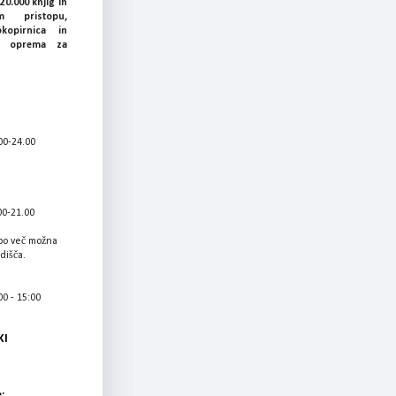
20.000 knjig in
 pristopu,
okopirnica in
ka oprema za
00-24.00
00-21.00
bo več možna
adišča.
0 - 15:00
KI
: