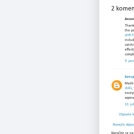
2 komen
Anonim
Thank 
the p
drift 
includ
catchi
effect
compli
9. jan
kens
Made 
dolls
,
except
appea
10. ju
Objavite 
Novejša objav
Naročite se na