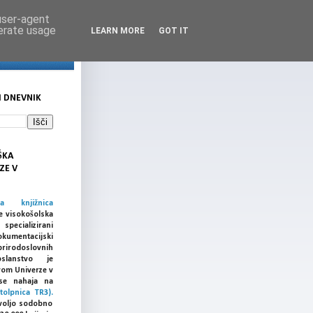
 user-agent
nerate usage
LEARN MORE
GOT IT
I DNEVNIK
ŠKA
ZE V
ka knjižnica
e visokošolska
cializirani
umentacijski
prirodoslovnih
slanstvo je
vom Univerze v
a se nahaja na
tolpnica TR3).
voljo sodobno