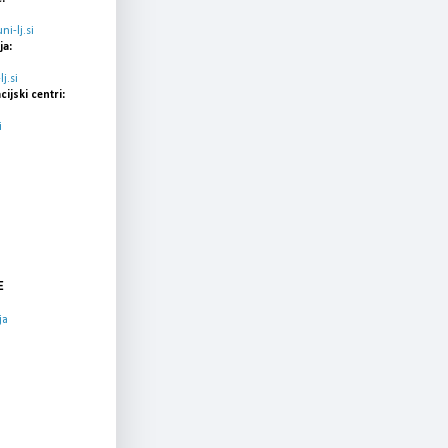
i-lj.si
ja:
j.si
cijski centri:
i
E
ja