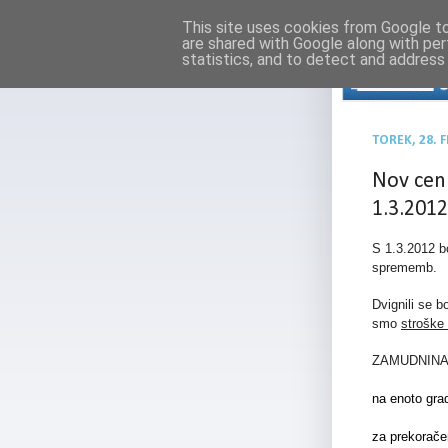
This site uses cookies from Google to 
are shared with Google along with per
statistics, and to detect and address
TOREK, 28. 
Nov ceni
1.3.2012
S 1.3.2012 bo
sprememb.
Dvignili se 
smo
stroške 
ZAMUDNIN
na enoto gra
za prek