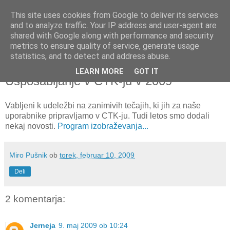
This site uses cookies from Google to deliver its services
and to analyze traffic. Your IP address and user-agent are
shared with Google along with performance and security
metrics to ensure quality of service, generate usage
▼
statistics, and to detect and address abuse.
LEARN MORE
GOT IT
torek, 10. februar 2009
Usposabljanje v CTK-ju v 2009
Vabljeni k udeležbi na zanimivih tečajih, ki jih za naše
uporabnike pripravljamo v CTK-ju. Tudi letos smo dodali
nekaj novosti.
Program izobraževanja...
Miro Pušnik
ob
torek, februar 10, 2009
Deli
2 komentarja:
Jerneja
9. maj 2009 ob 10:24