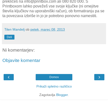
prekličeš na info@printbox.com ali 080 820 000. S
Printboxom lahko povežeš vse svoje ključke (ni omejitve
števila ključkov na uporabniški račun), ob formatiranju pa se
ta povezava izbriše in jo je potrebno ponovno namestiti.
Tilen Mandelj
ob
petek, marec 08, 2013
Deli
Ni komentarjev:
Objavite komentar
‹
›
Domov
Prikaži spletno različico
Zagotavlja
Blogger
.