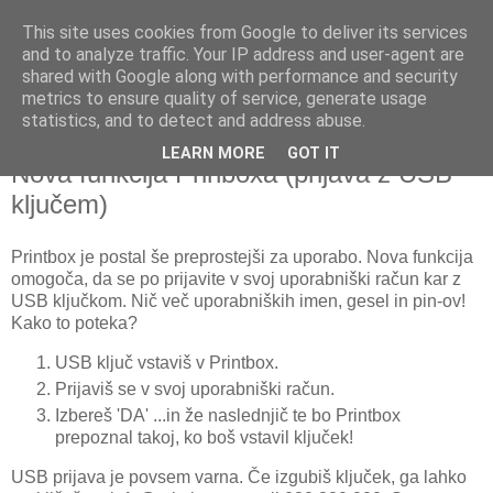
This site uses cookies from Google to deliver its services
and to analyze traffic. Your IP address and user-agent are
shared with Google along with performance and security
metrics to ensure quality of service, generate usage
▼
statistics, and to detect and address abuse.
LEARN MORE
GOT IT
petek, 8. marec 2013
Nova funkcija Prinboxa (prijava z USB
ključem)
Printbox je postal še preprostejši za uporabo. Nova funkcija
omogoča, da se po prijavite v svoj uporabniški račun kar z
USB ključkom. Nič več uporabniških imen, gesel in pin-ov!
Kako to poteka?
USB ključ vstaviš v Printbox.
Prijaviš se v svoj uporabniški račun.
Izbereš 'DA' ...in že naslednjič te bo Printbox
prepoznal takoj, ko boš vstavil ključek!
USB prijava je povsem varna. Če izgubiš ključek, ga lahko