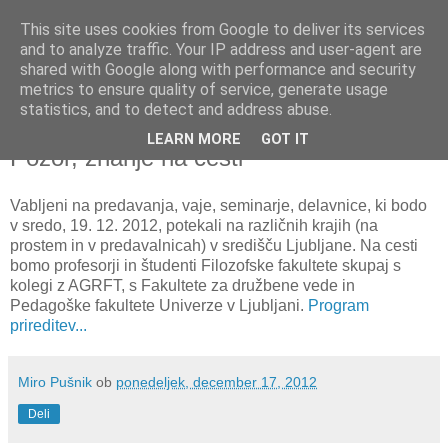
This site uses cookies from Google to deliver its services
and to analyze traffic. Your IP address and user-agent are
shared with Google along with performance and security
metrics to ensure quality of service, generate usage
▼
statistics, and to detect and address abuse.
LEARN MORE
GOT IT
ponedeljek, 17. december 2012
Pozor, znanje na cesti
Vabljeni na predavanja, vaje, seminarje, delavnice, ki bodo
v sredo, 19. 12. 2012, potekali na različnih krajih (na
prostem in v predavalnicah) v središču Ljubljane. Na cesti
bomo profesorji in študenti Filozofske fakultete skupaj s
kolegi z AGRFT, s Fakultete za družbene vede in
Pedagoške fakultete Univerze v Ljubljani.
Program
prireditev...
Miro Pušnik
ob
ponedeljek, december 17, 2012
Deli