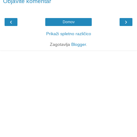
Objavite komentar
‹
›
Domov
Prikaži spletno različico
Zagotavlja
Blogger
.