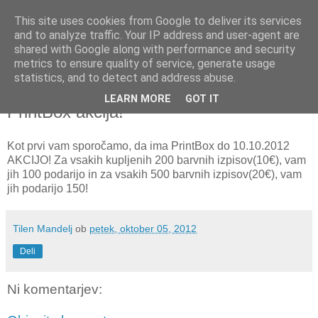
This site uses cookies from Google to deliver its services
and to analyze traffic. Your IP address and user-agent are
shared with Google along with performance and security
metrics to ensure quality of service, generate usage
▼
statistics, and to detect and address abuse.
LEARN MORE
GOT IT
petek, 5. oktober 2012
PrintBox akcija!
Kot prvi vam sporočamo, da ima PrintBox do 10.10.2012
AKCIJO! Za vsakih kupljenih 200 barvnih izpisov(10€), vam
jih 100 podarijo in za vsakih 500 barvnih izpisov(20€), vam
jih podarijo 150!
Tilen Mandelj
ob
petek, oktober 05, 2012
Deli
Ni komentarjev: