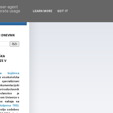
 user-agent
nerate usage
LEARN MORE
GOT IT
I DNEVNIK
ŠKA
ZE V
ka knjižnica
e visokošolska
cializirani
umentacijski
prirodoslovnih
slanstvo je
vom Univerze v
a se nahaja na
tolpnica TR3).
voljo sodobno