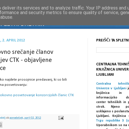
deliver its services and to analyze traffic. Your IP address and
formance and security metrics to ensure quality of service, ge
 abuse.
 2. APRIL 2012
PREIŠČI TA SPLETN
ovno srečanje članov
jev CTK - objavljene
CENTRALNA TEHNI
ice
KNJIŽNICA UNIVER
LJUBLJANI
ko najdete prosojnice predavanj, ki so bili
Centralna tehniš
 na posvetovanju:
Univerze v Ljubljani
j
knjižnica in spe
trokovno posvetovanje konzorcijskih članic CTK
informacijsko dok
center tehniških in 
strok. Njeno po
usklajeno s poslanst
Ljubljani. Knjižnic
ndelj
ob
ponedeljek, april 02, 2012
Trgu republike 3 (s
Uporabnikom so na 