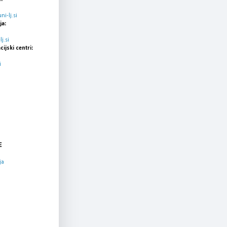
i-lj.si
ja:
j.si
cijski centri:
i
E
ja