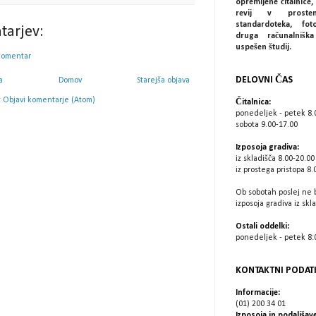
opremljene čitalnice, 
revij v prostem
standardoteka, fot
tarjev:
druga računalniš
uspešen študij.
komentar
DELOVNI ČAS
a
Domov
Starejša objava
:
Objavi komentarje (Atom)
Čitalnica:
ponedeljek - petek 8.
sobota 9.00-17.00
Izposoja gradiva:
iz skladišča 8.00-20.00
iz prostega pristopa 8.
Ob sobotah poslej ne 
izposoja gradiva iz skl
Ostali oddelki:
ponedeljek - petek 8:0
KONTAKTNI PODAT
Informacije:
(01) 200 34 01
Izposoja in podaljšave