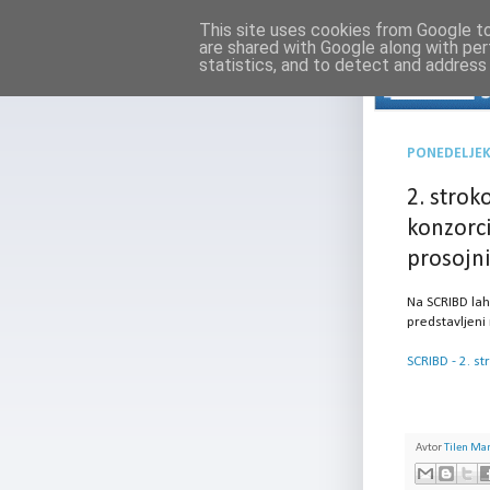
This site uses cookies from Google to 
are shared with Google along with per
statistics, and to detect and address
PONEDELJEK,
2. strok
konzorci
prosojn
Na SCRIBD lah
predstavljeni
SCRIBD - 2. s
Avtor
Tilen Ma