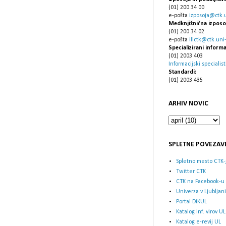
(01) 200 34 00
e-pošta
izposoja@ctk.un
Medknjižnična izposo
(01) 200 34 02
e-pošta
illctk@ctk.uni-l
Specializirani informa
(01) 2003 403
Informacijski specialist
Standardi:
(01) 2003 435
ARHIV NOVIC
SPLETNE POVEZAV
Spletno mesto CTK-
Twitter CTK
CTK na Facebook-u
Univerza v Ljubljani
Portal DiKUL
Katalog inf. virov UL
Katalog e-revij UL