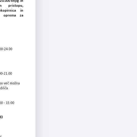
20.000 knjig in
 pristopu,
okopirnica in
ka oprema za
00-24.00
00-21.00
bo več možna
adišča.
0 - 15:00
KI
: