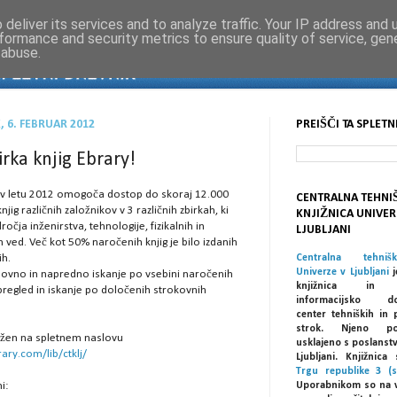
deliver its services and to analyze traffic. Your IP address and
formance and security metrics to ensure quality of service, ge
 abuse.
 6. FEBRUAR 2012
PREIŠČI TA SPLETN
rka knjig Ebrary!
y v letu 2012 omogoča dostop do skoraj 12.000
CENTRALNA TEHNI
njig različnih založnikov v 3 različnih zbirkah, ki
KNJIŽNICA UNIVER
očja inženirstva, tehnologije, fizikalnih in
LJUBLJANI
 ved. Več kot 50% naročenih knjig je bilo izdanih
ih.
Centralna tehniš
Univerze v Ljubljani
j
ovno in napredno iskanje po vsebini naročenih
knjižnica in spe
 pregled in iskanje po določenih strokovnih
informacijsko dok
center tehniških in 
strok. Njeno po
žen na spletnem naslovu
usklajeno s poslanst
rary.com/lib/ctklj/
Ljubljani. Knjižnic
Trgu republike 3 (s
i:
Uporabnikom so na 