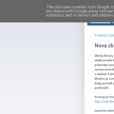
This site uses cookies from Google to 
are shared with Google along with per
statistics, and to detect and address
PONEDELJEK,
Nova zbi
Zbirka Ebrar
elektronskih k
pokrivajo podr
naravoslovnih
v zadnjih 5 let
Možno je osn
knjig, pa tudi
področjih.
Dostop je mo
http://site.eb
Licenčni režim