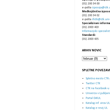
(01) 200 34 00
e-pošta
izposoja@ctk.un
Medknjižnična izposo
(01) 200 34 02
e-pošta
illctk@ctk.uni-l
Specializirani informa
(01) 2003 403
Informacijski specialist
Standardi:
(01) 2003 435
ARHIV NOVIC
SPLETNE POVEZAV
Spletno mesto CTK-
Twitter CTK
CTK na Facebook-u
Univerza v Ljubljani
Portal DiKUL
Katalog inf. virov UL
Katalog e-revij UL