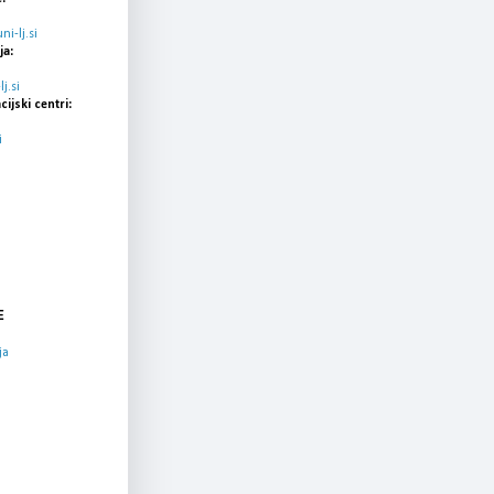
i-lj.si
ja:
j.si
cijski centri:
i
E
ja