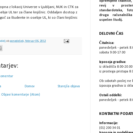
opremljene čitalnice, 
revij v prostem
opna z lokacij Univerze v Ljubljani, NUK in CTK za
standardoteka, fot
ebje UL ter za člane knjižnic. Oddaljen dostop z
druga računalniš
oč za študente in osebje UL, ki so člani knjižnic
uspešen študij.
DELOVNI ČAS
ndelj
ob
ponedeljek, februar 06, 2012
Čitalnica:
ponedeljek - petek 8.
sobota 9.00-17.00
Izposoja gradiva:
tarjev:
iz skladišča 8.00-20.00
iz prostega pristopa 8.
komentar
Ob sobotah poslej ne 
izposoja gradiva iz skl
a
Domov
Starejša objava
:
Objavi komentarje (Atom)
Ostali oddelki:
ponedeljek - petek 8:0
KONTAKTNI PODAT
Informacije:
(01) 200 34 01
Izposoja in podaljšave