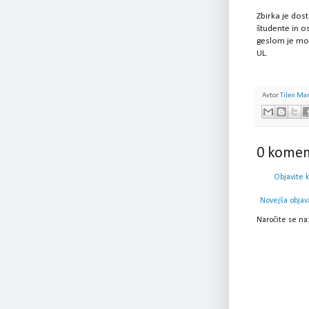
Zbirka je dost
študente in os
geslom je mog
UL.
Avtor
Tilen Ma
0 komen
Objavite 
Novejša objav
Naročite se na