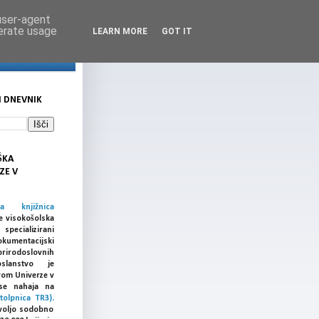
 user-agent
nerate usage
LEARN MORE
GOT IT
I DNEVNIK
ŠKA
ZE V
ka knjižnica
e visokošolska
cializirani
umentacijski
prirodoslovnih
slanstvo je
vom Univerze v
a se nahaja na
tolpnica TR3).
voljo sodobno