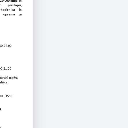
20.000 knjig in
 pristopu,
okopirnica in
ka oprema za
00-24.00
00-21.00
bo več možna
adišča.
0 - 15:00
KI
: