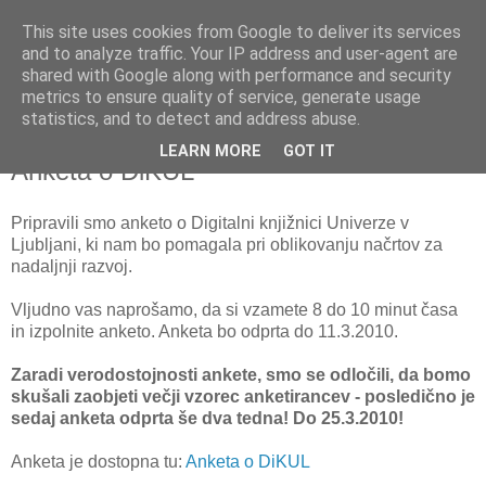
This site uses cookies from Google to deliver its services
and to analyze traffic. Your IP address and user-agent are
shared with Google along with performance and security
metrics to ensure quality of service, generate usage
▼
statistics, and to detect and address abuse.
LEARN MORE
GOT IT
četrtek, 25. februar 2010
Anketa o DiKUL
Pripravili smo anketo o Digitalni knjižnici Univerze v
Ljubljani, ki nam bo pomagala pri oblikovanju načrtov za
nadaljnji razvoj.
Vljudno vas naprošamo, da si vzamete 8 do 10 minut časa
in izpolnite anketo. Anketa bo odprta do 11.3.2010.
Zaradi verodostojnosti ankete, smo se odločili, da bomo
skušali zaobjeti večji vzorec anketirancev - posledično je
sedaj anketa odprta še dva tedna! Do 25.3.2010!
Anketa je dostopna tu:
Anketa o DiKUL